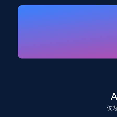
Walmart - products - Discover
products by using sku numbers
URL, Final price, Sku, Currency, Gtin,
Specifications, Image urls, Top reviews, and
more.
5.6K+
877+
注册使用
TikTok Shop - Collect TikTok shop
products by keywords search
URL, Title, Available, Description, Currency, Initial
price, Final price, Discount percent, and more.
仅
5.4K+
668+
注册使用