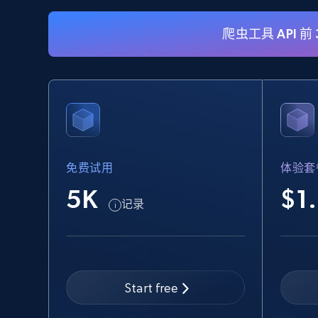
爬虫工具 API 前
eBay
URL, Product id, Title, Seller name, Seller rating,
Seller reviews, Breadcrumbs, Root category, and
more.
免费试用
体验套
2.5K+
359+
注册使用
5K
$1
记录
eBay - Collect records by category
URL, Product id, Title, Seller name, Seller rating,
Seller reviews, Breadcrumbs, Root category, and
Start free
more.