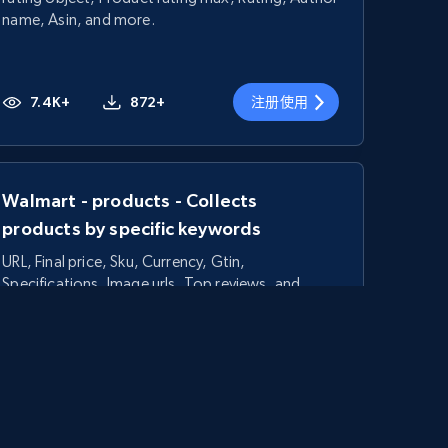
name, Asin, and more.
7.4K+
872+
注册使用
Walmart - products - Collects
products by specific keywords
URL, Final price, Sku, Currency, Gtin,
Specifications, Image urls, Top reviews, and
more.
5.6K+
877+
注册使用