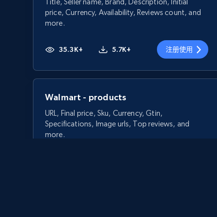
Title, Seller name, Brand, Description, Initial
price, Currency, Availability, Reviews count, and
more.
35.3K+
5.7K+
注册使用
Walmart - products
URL, Final price, Sku, Currency, Gtin,
Specifications, Image urls, Top reviews, and
more.
5.6K+
877+
注册使用