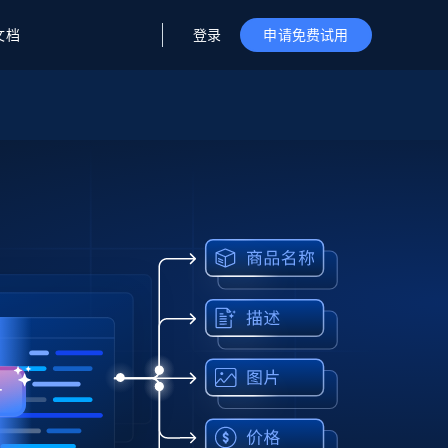
登录
文档
申请免费试用
据与洞察
据及洞察
源
公司
初创企业计划
零售情报
零售
新
起价
$2000/月
解锁实时电商洞察与AI驱动的业务推荐
洞察
联盟推荐
演示智能体
企业级数据服务
托管式数据
起价
为企业级数据收集量身定制
$1500/月
采集
信任中心
集成
Deep Lookup
测试版
Bright SDK
在海量级网页数据上运行复杂
查询