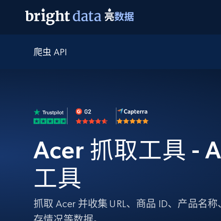
爬虫 API
网页数据抓取 API
多模态训练
网页数据抓取 API
工具
网页解锁 API
视频与媒体数据
网页解锁 API
起价
$1/ 每1 次
告别封锁和验证码
获得取之不尽的视频，图片及更多内
免费套餐
第三方工具集成
Discover API
视频信息流——为 VLA 准备就绪
免费
起价
爬虫 API
$1/1k请求
始终在线的代理实时网页发现
获取持续、定向的网页视频，用于训
浏览器扩展
器人策略
搜索引擎结果页 API
搜索引擎 API
起价
数据包
代理网络检查
按需获取多引擎搜索结果
$1/ 每1 次
Acer 抓取工具 - 
免费套餐
为各行各业生成可直接用于LLM的数据
Google
Bing
Duckduckgo
Yandex
起价
网站地图
爬虫浏览器 API
爬虫浏览器 API
$5/GB
工具
键启动内置隐匿模式的远程浏览器
代理基础设施
抓取 Acer 并收集 URL、商品 ID、产
代理服务
存情况等数据。