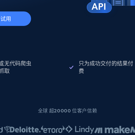
起价
数据中心代理
$0.9/IP
B
静态ISP代理
130万+ 超高速静态住宅代理
费试用
I 或无代码爬虫
只为成功交付的结果付
抓取
费
全球 超20000 位客户信赖