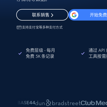
动态代理
起价
$5
$2.5/G
免费套餐
动态代理
5折
超40000万 万高速真人住宅代理
起价
联系销售
开始免
ISP 代理
$1.3/IP
数据中心代理
用于数据获取的高速代理
支持
支付宝
等多种支付方式
免费层级 - 每月
通过 AP
免费 5K 条记录
工具按需