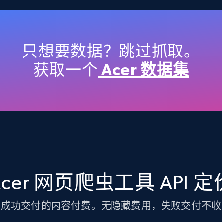
TikTok Shop
URL, Title, Available, Description, Currency, Initial
price, Final price, Discount percent, and more.
只想要数据？跳过抓取。
获取一个
Acer 数据集
5.4K+
668+
注册使用
TikTok Shop - discover records by shop
url
Acer 网页爬虫工具 API 定
URL, Title, Available, Description, Currency, Initial
price, Final price, Discount percent, and more.
为成功交付的内容付费。无隐藏费用，失败交付不收
5.4K+
668+
注册使用