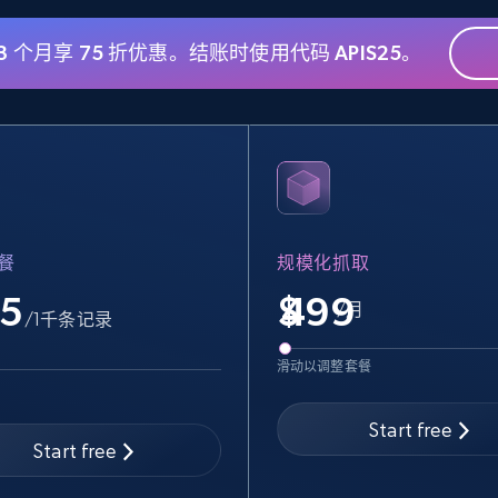
 3 个月享 75 折优惠。结账时使用代码 APIS25。
eBay - Gather data on products using
specified keywords
URL, Product id, Title, Seller name, Seller rating,
Seller reviews, Breadcrumbs, Root category, and
more.
餐
规模化抓取
2.5K+
359+
注册使用
.5
$
/月
/1千条记录
滑动以调整套餐
Google Shopping
URL, Product id, Title, Product description,
Start free
Rating, Reviews count, Images, Variations, and
Start free
more.