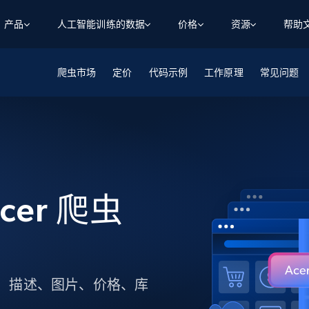
产品
人工智能训练的数据
价格
资源
帮助
爬虫市场
智能体 WEB 执行
数据源
数据源
定价
代码示例
工作原理
常见问题
数
数
资
学习中心
搜索及提取
抓取APIs
抓取APIs
起价
$1
$0.75/1k 记录条
请求
容
让 AI 应用具备搜索与爬取整个网络的能力
从 600+ 个网站获取实时数据
免费套餐
博客
领英
电商
社交媒体
ChatGPT
智能体浏览器
爬虫工作室定价
起价
爬虫工作室
练人形机
让智能体浏览网站并自动执行任务
$1/1k请求
案例研究
免费套餐
将任何网站转化为数据管道
亮数据 MCP
免费
起价
数据集
数据集
网络研讨会
站式工具包，全面解锁网页
请求
$250/100K 记录条
Acer 爬虫
集
来自 600+ 个域名的预收集数据
起价
领英
电商
社交媒体
房地产
代理位置
缓存速递
$0.2/1k HTML
缓存速递
实时网页数据，采集即交付
产品技术视频
品名称、描述、图片、价格、库