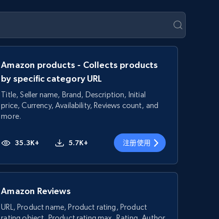
Amazon products - Collects products
by specific category URL
Title, Seller name, Brand, Description, Initial
price, Currency, Availability, Reviews count, and
more.
35.3K+
5.7K+
注册使用
Amazon Reviews
URL, Product name, Product rating, Product
rating object, Product rating max, Rating, Author