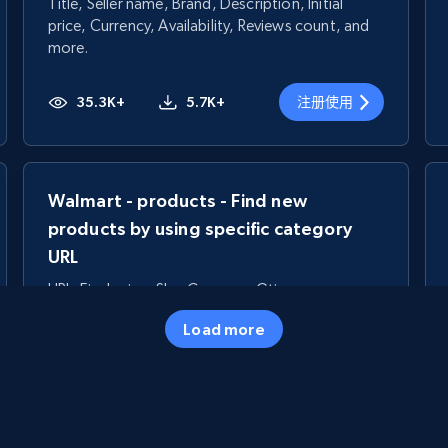
Title, Seller name, Brand, Description, Initial
price, Currency, Availability, Reviews count, and
more.
35.3K+
5.7K+
注册使用
Walmart - products - Find new
products by using specific category
URL
URL, Final price, Sku, Currency, Gtin,
Specifications, Image urls, Top reviews, and
Load more
more.
5.6K+
877+
注册使用