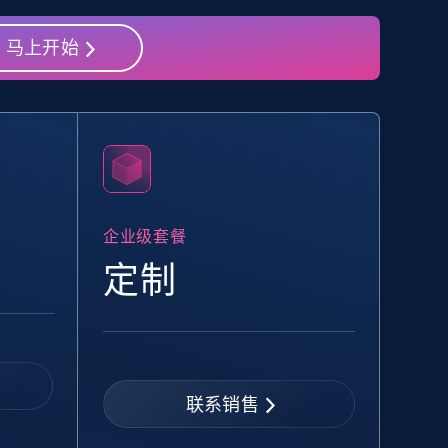
马上开始
eBay - Collect products from shops on
eBay
URL, Product id, Title, Seller name, Seller rating,
Seller reviews, Breadcrumbs, Root category, and
more.
企业级套餐
2.5K+
359+
注册使用
定制
Google Shopping - collects products
from web using keywords
联系销售
URL, Product id, Title, Product description,
Rating, Reviews count, Images, Variations, and
more.