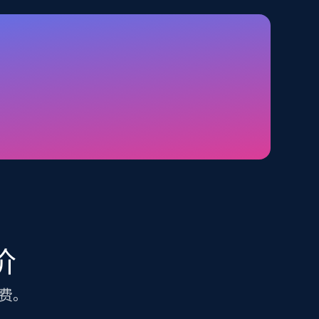
TikTok Shop - category
URL, Title, Available, Description, Currency, Initial
price, Final price, Discount percent, and more.
5.4K+
668+
注册使用
Amazon sellers info
Seller id, URL, Seller name, Description, Detailed
info, Stars, Feedbacks, Return policy, and more.
价
费。
2.5K+
378+
注册使用