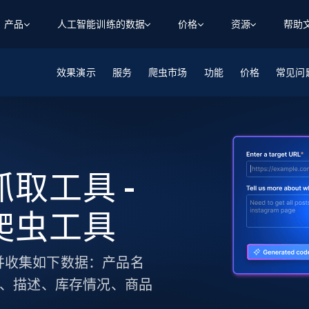
产品
人工智能训练的数据
价格
资源
帮助
效果演示
智能体 WEB 执行
数据源
数据源
服务
爬虫市场
功能
价格
常见问
数
数
资
学习中心
搜索及提取
抓取APIs
抓取APIs
起价
$1
$0.75/1k 记录条
请求
容
让 AI 应用具备搜索与爬取整个网络的能力
从 600+ 个网站获取实时数据
免费套餐
博客
领英
电商
社交媒体
ChatGPT
智能体浏览器
爬虫工作室定价
起价
爬虫工作室
练人形机
让智能体浏览网站并自动执行任务
$1/1k请求
案例研究
免费套餐
将任何网站转化为数据管道
s 抓取工具 -
亮数据 MCP
免费
起价
数据集
数据集
网络研讨会
站式工具包，全面解锁网页
请求
$250/100K 记录条
集
来自 600+ 个域名的预收集数据
cs 爬虫工具
起价
领英
电商
社交媒体
房地产
代理位置
缓存速递
$0.2/1k HTML
缓存速递
实时网页数据，采集即交付
产品技术视频
抓取，并收集如下数据：产品名
U、描述、库存情况、商品