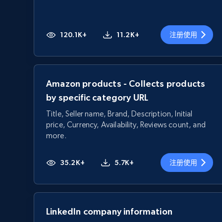
120.1K+
11.2K+
注册使用
Amazon products - Collects products
by specific category URL
Title, Seller name, Brand, Description, Initial
price, Currency, Availability, Reviews count, and
more.
35.2K+
5.7K+
注册使用
LinkedIn company information