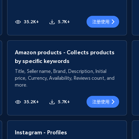
35.2K+
5.7K+
注册使用
Amazon products - Collects products
by specific keywords
Title, Seller name, Brand, Description, Initial
price, Currency, Availability, Reviews count, and
more.
35.2K+
5.7K+
注册使用
Instagram - Profiles