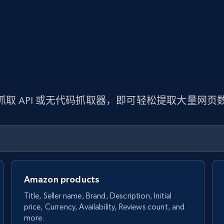
 抓取 API 或无代码抓取器，即可轻松提取大量网
Amazon products
Title, Seller name, Brand, Description, Initial
price, Currency, Availability, Reviews count, and
more.