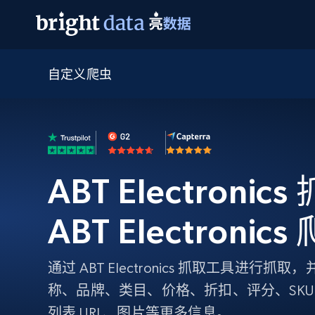
自定义爬虫
网页数据抓取 API
多模态训练
网页数据抓取 API
工具
网页解锁 API
视频与媒体数据
网页解锁 API
起价
$1/ 每1 次
告别封锁和验证码
获得取之不尽的视频，图片及更多内
免费套餐
第三方工具集成
Discover API
视频信息流——为 VLA 准备就绪
免费
起价
爬虫 API
$1/1k请求
始终在线的代理实时网页发现
获取持续、定向的网页视频，用于训
浏览器扩展
器人策略
ABT Electronic
搜索引擎结果页 API
搜索引擎 API
起价
数据包
代理网络检查
按需获取多引擎搜索结果
$1/ 每1 次
免费套餐
为各行各业生成可直接用于LLM的数据
Google
Bing
Duckduckgo
Yandex
ABT Electroni
起价
网站地图
爬虫浏览器 API
爬虫浏览器 API
$5/GB
键启动内置隐匿模式的远程浏览器
通过 ABT Electronics 抓取工具进行
代理基础设施
称、品牌、类目、价格、折扣、评分、SK
代理服务
列表 URL、图片等更多信息。