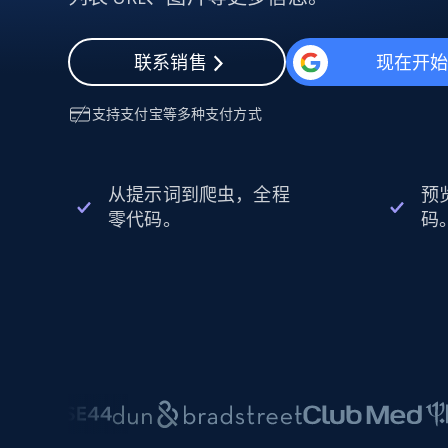
动态代理
起价
$5
$2.5/G
免费套餐
动态代理
5折
超40000万 万高速真人住宅代理
起价
联系销售
现在开
ISP 代理
$1.3/IP
数据中心代理
用于数据获取的高速代理
支持
支付宝
等多种支付方式
从提示词到爬虫，全程
预
零代码。
码