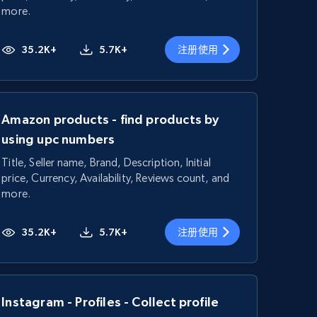
more.
35.2K+
5.7K+
注册使用
Amazon products - find products by
using upc numbers
Title, Seller name, Brand, Description, Initial
price, Currency, Availability, Reviews count, and
more.
35.2K+
5.7K+
注册使用
Instagram - Profiles - Collect profile