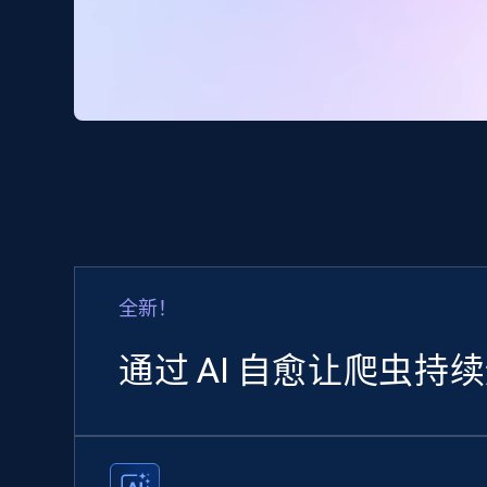
全新！
通过 AI 自愈让爬虫持