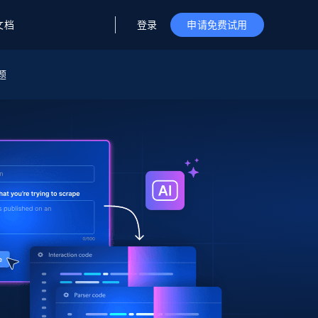
登录
文档
申请免费试用
题
据与洞察
据及洞察
源
公司
初创企业计划
零售情报
零售
新
起价
$2000/月
解锁实时电商洞察与AI驱动的业务推荐
洞察
联盟推荐
演示智能体
企业级数据服务
托管式数据
起价
为企业级数据收集量身定制
$1500/月
采集
信任中心
集成
Deep Lookup
测试版
Bright SDK
在海量级网页数据上运行复杂
查询