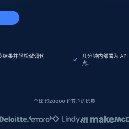
起价
数据中心代理
$0.9/IP
B
静态ISP代理
130万+ 超高速静态住宅代理
始
览结果并轻松微调代
几分钟内部署为 API
。
点。
全球 超20000 位客户的信赖