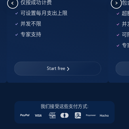
5.6K+
876+
注册使用
仅按成功计费
包含
可设置每月支出上限
超额
并发不限
并
Walmart - products - Find new products by
专家支持
可
using specific category URL
URL, Final price, Sku, Currency, Gtin,
专
Specifications, Image urls, Top reviews, and
more.
Start free
5.6K+
876+
注册使用
Walmart - products - Collects products by
我们接受这些支付方式:
specific keywords
URL, Final price, Sku, Currency, Gtin,
Specifications, Image urls, Top reviews, and