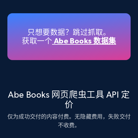
Amazon products - Collects products by
specific keywords
Title, Seller name, Brand, Description, Initial
只想要数据？跳过抓取。
price, Currency, Availability, Reviews count, and
获取一个
Abe Books 数据集
more.
35.3K+
5.7K+
注册使用
Amazon products - find products by using
Abe Books 网页爬虫工具 API 定
upc numbers
价
Title, Seller name, Brand, Description, Initial
price, Currency, Availability, Reviews count, and
仅为成功交付的内容付费。无隐藏费用，失败交付
more.
不收费。
35.3K+
5.7K+
注册使用