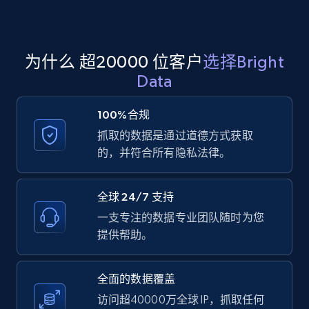
Amazon products global dataset
为什么 超20000 位客户
选择Bright
Title, Seller name, Brand, Description, Initial
Data
price, Currency, Availability, Reviews count, and
more.
100%合规
抓取的数据是通过道德方式获取
2.1K+
375+
注册使用
的，并符合所有隐私法律。
全球 24/7 支持
Amazon products global dataset - Collects
一支专注的数据专业团队随时为您
products by specific category URL
提供帮助。
Title, Seller name, Brand, Description, Initial
price, Currency, Availability, Reviews count, and
more.
全面的数据覆盖
访问超40000万全球 IP，抓取任何