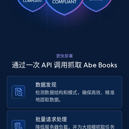
Rating, Reviews count, Images, Variations, and
    "item_id": "31168146112",

    "variant_id": "3569777053797786",

more.
    "title": "FLOWERS OF THE COAST. By Ian 
Hepburn with a Chapter on Coastal 
2.4K+
200+
注册使用
Physiography by J.A. Steers.",

    "description": "Reprint. xiv + 236pp. 
+ [vi]. 17 colour photos. by John Markham 
and others, 43 b\/w. photos. and 14 line 
drawings and map...",

Home Depot US
更快部署
    "product_category": "Home \u003E No. 
URL, Domain, Country code, Model number,
024. \u003E FLOWERS OF THE COAST. By Ian 
通过一次 API 调用抓取 Abe Books
Sku, Product id, Product name, Manufacturer,
Hepburn with a Chapter on Coastal ..."

and more.
  },

  {

数据发现
    "db_source": "1785246790141",

2.1K+
355+
注册使用
检测数据结构和模式，确保高效、精准
    "timestamp": "2026-07-28",

    "url": 
地提取数据。
"https:\/\/www.abebooks.com\/first-
edition\/House-Healing-Story-Hospital-Mary-
Risley\/32338614751\/bd",

Home Depot US - Gather data on products
批量请求处理
    "item_id": "32338614751",

using specified keywords
降低服务器负载，并为大规模抓取任务
    "variant_id": "1045592732940377",
