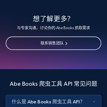
specified keywords
URL, Product id, Listing inventory id, Title, Rating,
想了解更多？
Reviews count shop, Reviews count item, Initial
price, and more.
与专家沟通，讨论你的 Abe Books 抓取需求
1.9K+
323+
注册使用
联系销售团队
Etsy - Collects data from shop's URL
URL, Product id, Listing inventory id, Title, Rating,
Reviews count shop, Reviews count item, Initial
price, and more.
Abe Books 爬虫工具 API 常见问题
1.9K+
323+
注册使用
什么是 Abe Books 爬虫工具 API？