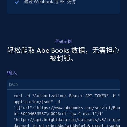
通过 Webhook 或 API 交付
5.4K+
668+
注册使用
代码示例
TikTok Shop - discover records by shop url
轻松爬取 Abe Books 数据，无需担心
URL, Title, Available, Description, Currency, Initial
被封锁。
price, Final price, Discount percent, and more.
输入
5.4K+
668+
注册使用
JSON
curl -H "Authorization: Bearer API_TOKEN" -H "Con
Amazon sellers info
application/json" -d 
'[{"url":"https://www.abebooks.com/servlet/BookDe
Seller id, URL, Seller name, Description, Detailed
bi=30494683587\u0026ref_=gw_4_mvc_1"}]' 
info, Stars, Feedbacks, Return policy, and more.
"https://api.brightdata.com/datasets/v3/trigger?
dataset_id=gd_mobcgkbu1aiddv4q4h&format=json&unco