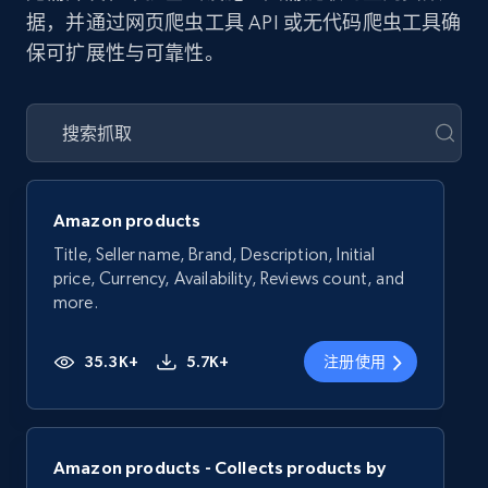
据，并通过网页爬虫工具 API 或无代码爬虫工具确
保可扩展性与可靠性。
Amazon products
Title, Seller name, Brand, Description, Initial
price, Currency, Availability, Reviews count, and
more.
35.3K+
5.7K+
注册使用
Amazon products - Collects products by