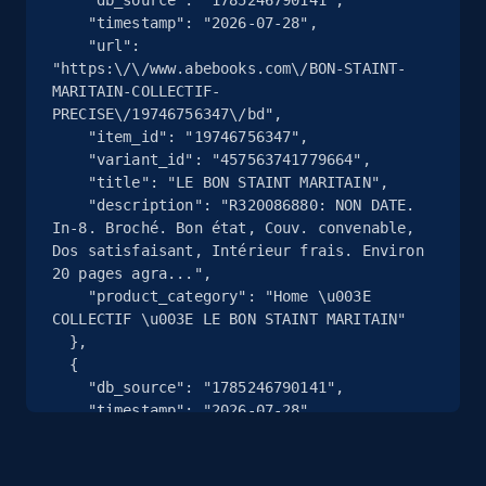
    "timestamp": "2026-07-28",

    "url": 
2.5K+
359+
注册使用
"https:\/\/www.abebooks.com\/BON-STAINT-
MARITAIN-COLLECTIF-
PRECISE\/19746756347\/bd",

    "item_id": "19746756347",

eBay - Collect products from shops on eBay
    "variant_id": "457563741779664",

    "title": "LE BON STAINT MARITAIN",

URL, Product id, Title, Seller name, Seller rating,
    "description": "R320086880: NON DATE. 
Seller reviews, Breadcrumbs, Root category, and
In-8. Broché. Bon état, Couv. convenable, 
more.
Dos satisfaisant, Intérieur frais. Environ 
20 pages agra...",

    "product_category": "Home \u003E 
2.5K+
359+
注册使用
COLLECTIF \u003E LE BON STAINT MARITAIN"

  },

  {

    "db_source": "1785246790141",

eBay - Collect records by category
    "timestamp": "2026-07-28",

    "url": 
URL, Product id, Title, Seller name, Seller rating,
"https:\/\/www.abebooks.com\/first-
Seller reviews, Breadcrumbs, Root category, and
edition\/Time-singing-twenty-songs-
more.