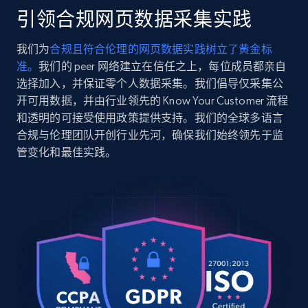
children-PRAHL\/32369495415\/bd",

引领合规网页数据采集实践
    "item_id": "32369495415",

2.5K+
359+
注册使用
    "variant_id": "1016007178430465",

我们为
合规且符合伦理的网页数据实践树立了黄金标
    "title": "Time for singing : twenty 
准。
我们的 peer 网络建立在信任之上，每位成员都亲自
songs for children",

    "description": "Cartonnage éditeur, 
选择加入，并保证零个人数据采集。我们倡导仅采集公
jaquette conservée (salie et abîmée). Un 
开可用数据，并由行业领先的 Know Your Customer 流程
Google Shopping
volume in-4 oblong (210x271 mm), 41-(1) 
和透明的可接受使用政策提供支持。我们的全球多语言
URL, Product id, Title, Product description,
pages. Édition orig...",

合规与伦理团队开创行业先河，确保我们始终领先于监
Rating, Reviews count, Images, Variations, and
    "product_category": "Home \u003E 
管变化和最佳实践。
PRAHL, Victor || DU LOUP, Christiane 
more.
\u003E Time for singing : twenty songs for 
children"

2.4K+
200+
注册使用
  },

  {

    "db_source": "1785246790141",

    "timestamp": "2026-07-28",

    "url": 
Google Shopping - collects products from
"https:\/\/www.abebooks.com\/FLOWERS-COAST-
web using keywords
Ian-Hepburn-Chapter-
URL, Product id, Title, Product description,
Coastal\/31168146112\/bd",
