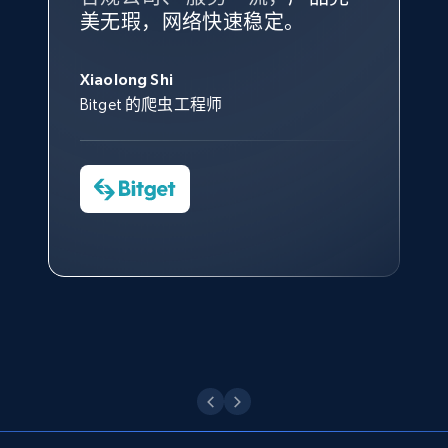
根据我的使用体验，Bright Data
我们对与 Bright Data 的合作感
我们对 Bright Data 的
可靠性
印
Title, Seller name, Brand, Description, Initial
美无瑕，网络快速稳定。
设施，助您持续获取网络数据。
的服务价值不可估量。Bright
到非常满意。各方面都很不错，
象深刻，对整体服务也非常满
price, Currency, Availability, Reviews count, and
此外，他们的网页解锁工具还能
Data 帮助我们采集了充足的公
网络非常稳定，而我们对其客户
意。我们与客户经理保持着定期
George Koutsoudopoulos
more.
帮助您轻松绕过烦人的验证码
共网络数据以满足需求，并通过
服务和支持团队也非常认可。
沟通，他的协助对我们非常有帮
Xiaolong Shi
tgndata 的首席执行官 (CEO)
（CAPTCHA）。
其支持团队和开发团队，让我们
助。
Bitget 的爬虫工程师
2.1K+
375+
注册使用
对许多流程进行了优化。
Cheddi Rai
Nicholas Renotte
Yorgos Panzaris
AdRetreaver CEO
数据科学专家
Charmagne Cruz
Convert Group 的 CTO
—— Shopee Philippines Inc. 报告与分析、
Etsy
点击观看
业务技术与定价负责人
URL, Product id, Listing inventory id, Title, Rating,
Reviews count shop, Reviews count item, Initial
price, and more.
点击观看
1.9K+
323+
注册使用
Etsy - Collect data on products using