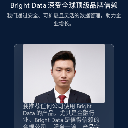
more.
Bright Data 深受全球顶级品牌信赖
我们通过安全、可扩展且灵活的数据管理，助力企
2.1K+
375+
注册使用
业增长。
Amazon products global dataset - Collect
Amazon products by seller URL
Title, Seller name, Brand, Description, Initial
price, Currency, Availability, Reviews count, and
more.
2.1K+
375+
注册使用
我推荐任何公司使用 Bright
最重要的是拥有
质量
最好、
数量
Data 的产品，尤其是金融行
最多的数据，而这正是 Bright
Amazon products global dataset - Collect
业。Bright Data 是值得信赖的
Data 和 tgndata 发挥作用的地
products from Brands URLs
合规公司、 服务一流，
方。
产品完
Bright Data 拥有自有代理基础