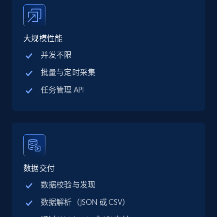
price, Final price, Discount percent, and more.
5.4K+
668+
注册使用
大规模性能
并发不限
批量与定时采集
TikTok Shop - category
任务管理 API
URL, Title, Available, Description, Currency, Initial
price, Final price, Discount percent, and more.
5.4K+
668+
注册使用
数据交付
TikTok Shop - Collect TikTok shop products
数据校验与发现
by keywords search
数据解析（JSON 或 CSV）
URL, Title, Available, Description, Currency, Initial
price, Final price, Discount percent, and more.