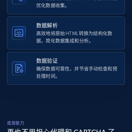
URL, Domain, Country code, Model number,
优化数据收集。
    "title": "The House of Healing; The 
Sku, Product id, Product name, Manufacturer,
Story of the Hospital",

and more.
    "description": "Octavo in blue cloth, 
gilt title, dust jacket; 208 pp: 
数据解析
illustrations; 23 cm. A lucid, humane 
高效地将原始 HTML 转换为结构化数
2.1K+
355+
注册使用
chronicle of the hospital?s...",

据，简化数据集成和分析。
    "product_category": "Home \u003E Mary 
Risley \u003E The House of Healing; The 
Story of the Hospital"

数据验证
  },

Home Depot US - Discover products by
  {

确保数据可靠性，并节省手动检查和预
specified URL
    "db_source": "1785246790141",

处理时间。
URL, Domain, Country code, Model number,
    "timestamp": "2026-07-28",

Sku, Product id, Product name, Manufacturer,
    "url": 
and more.
"https:\/\/www.abebooks.com\/first-
edition\/DETECTION-MEDLEY-JOHN-RHODE-MILNE-
AGATHA\/32387519089\/bd",

2.1K+
355+
注册使用
    "item_id": "32387519089",

    "variant_id": "5365173761535186",

底层能力
    "title": "DETECTION MEDLEY.",

    "description": "DETECTION MEDLEY 