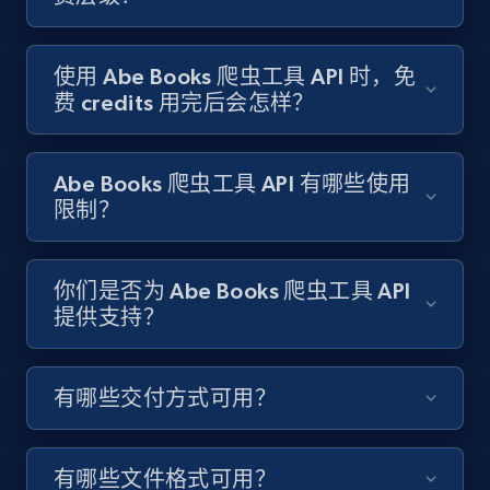
Target - Gather data on products using
specified keywords
URL, Product id, Title, Product description,
使用 Abe Books 爬虫工具 API 时，免
Rating, Reviews count, Initial price, Discount,
费 credits 用完后会怎样？
and more.
1.3K+
176+
注册使用
Abe Books 爬虫工具 API 有哪些使用
限制？
Target - Discover products by category url
你们是否为 Abe Books 爬虫工具 API
提供支持？
URL, Product id, Title, Product description,
Rating, Reviews count, Initial price, Discount,
and more.
有哪些交付方式可用？
1.3K+
176+
注册使用
有哪些文件格式可用？