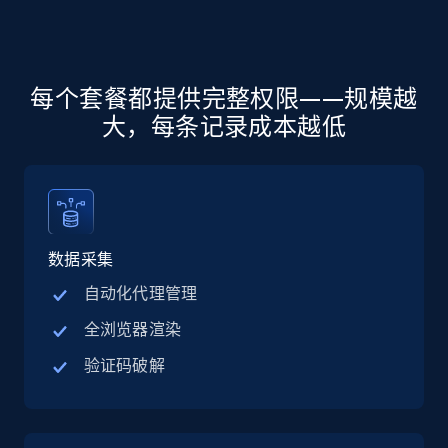
more.
5.6K+
876+
注册使用
每个套餐都提供完整权限——规模越
大，每条记录成本越低
Walmart - products - Discover products by
using sku numbers
URL, Final price, Sku, Currency, Gtin,
Specifications, Image urls, Top reviews, and
more.
数据采集
自动化代理管理
5.6K+
876+
注册使用
全浏览器渲染
验证码破解
TikTok Shop
URL, Title, Available, Description, Currency, Initial