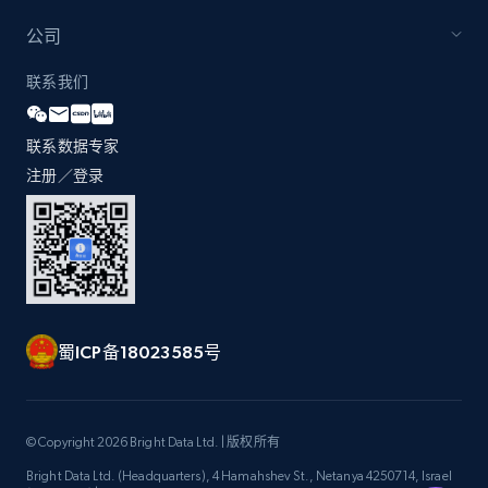
公司
Zara - Products - discovery by category url
联系我们
Category id, Product id, Product name, Price,
Currency, Colour code, Colour, Description, and
联系数据专家
more.
注册／登录
1.2K+
208+
注册使用
Best Buy products
蜀ICP备18023585号
URL, Product id, Title, Images, Final price,
Currency, Discount, Initial price, and more.
1.1K+
149+
注册使用
© Copyright 2026 Bright Data Ltd. | 版权所有
Bright Data Ltd. (Headquarters), 4 Hamahshev St., Netanya 4250714, Israel