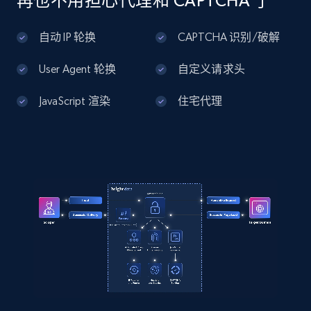
再也不用担心代理和 CAPTCHA 了
edited by JOHN RHODE first UK edition 
Home Depot US - Discover products by
Published by Hutchinson in (1939) The book 
specified UPC
自动 IP 轮换
CAPTCHA 识别/破解
is in very good condit...",

URL, Domain, Country code, Model number,
    "product_category": "Home \u003E JOHN 
Sku, Product id, Product name, Manufacturer,
RHODE, A A MILNE, AGATHA CHRISTIE ETC. 
User Agent 轮换
自定义请求头
and more.
\u003E DETECTION MEDLEY."

  }

JavaScript 渲染
住宅代理
]
2.1K+
355+
注册使用
Home Depot US - Discovery products by
specific category URL
URL, Domain, Country code, Model number,
Sku, Product id, Product name, Manufacturer,
and more.
2.1K+
355+
注册使用