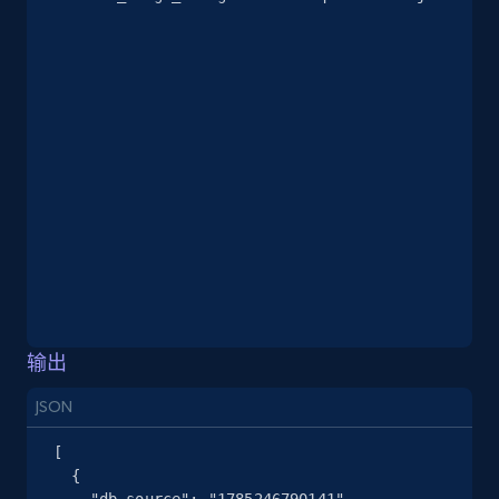
2.5K+
378+
注册使用
eBay
URL, Product id, Title, Seller name, Seller rating,
Seller reviews, Breadcrumbs, Root category, and
more.
2.5K+
359+
注册使用
输出
eBay - Gather data on products using
specified keywords
JSON
URL, Product id, Title, Seller name, Seller rating,
[

Seller reviews, Breadcrumbs, Root category, and
  {

more.
    "db_source": "1785246790141",
