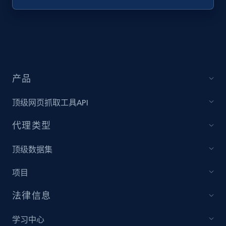
Target - Discover products by specified
UPC
URL, Product id, Title, Product description,
Rating, Reviews count, Initial price, Discount,
and more.
产品
1.3K+
176+
注册使用
顶级网页抓取工具API
代理类型
Zara - Products
顶级数据集
Category id, Product id, Product name, Price,
项目
Currency, Colour code, Colour, Description, and
more.
法律信息
1.2K+
208+
注册使用
学习中心