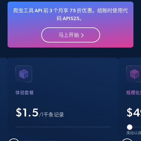
爬虫工具 API 前 3 个月享 75 折优惠。结账时使用代
码 APIS25。
Amazon Reviews
马上开始
URL, Product name, Product rating, Product
rating object, Product rating max, Rating,
Author name, Asin, and more.
7.4K+
872+
注册使用
体验套餐
规模化
Walmart - products
$1.5
$
4
URL, Final price, Sku, Currency, Gtin,
/1千条记录
Specifications, Image urls, Top reviews, and
more.
滑动以