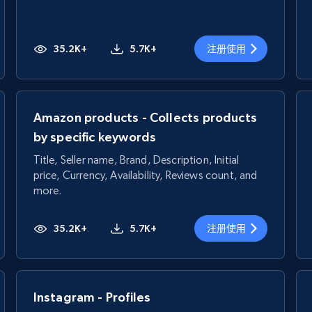
35.2K+
5.7K+
注册使用
Amazon products - Collects products
by specific keywords
Title, Seller name, Brand, Description, Initial
price, Currency, Availability, Reviews count, and
more.
35.2K+
5.7K+
注册使用
Instagram - Profiles