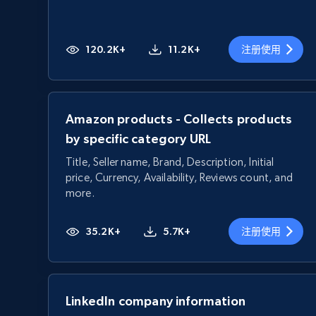
120.2K+
11.2K+
注册使用
Amazon products - Collects products
by specific category URL
Title, Seller name, Brand, Description, Initial
price, Currency, Availability, Reviews count, and
more.
35.2K+
5.7K+
注册使用
LinkedIn company information