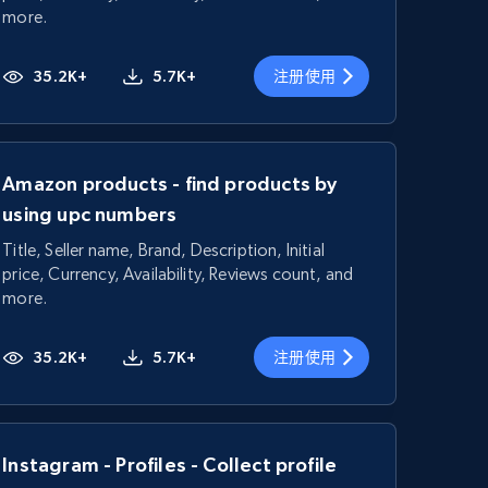
more.
35.2K+
5.7K+
注册使用
Amazon products - find products by
using upc numbers
Title, Seller name, Brand, Description, Initial
price, Currency, Availability, Reviews count, and
more.
35.2K+
5.7K+
注册使用
Instagram - Profiles - Collect profile