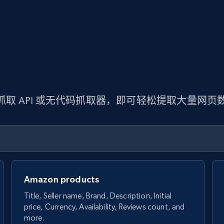
 抓取 API 或无代码抓取器，即可轻松提取大量网
Amazon products
Title, Seller name, Brand, Description, Initial
price, Currency, Availability, Reviews count, and
more.