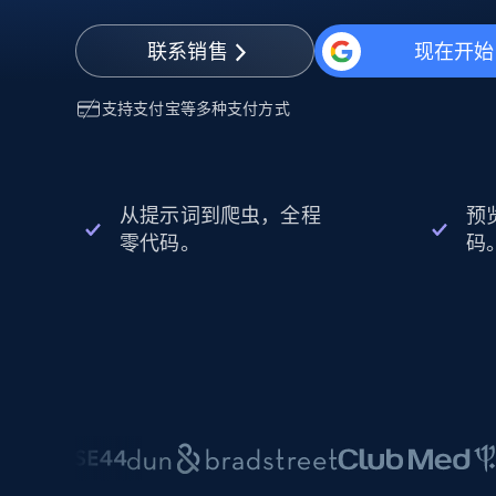
动态代理
起价
$5
$2.5/G
免费套餐
动态代理
5折
联系销售
现在开始
超40000万 万高速真人住宅代理
起价
ISP 代理
$1.3/IP
数据中心代理
支持
支付宝
等多种支付方式
用于数据获取的高速代理
从提示词到爬虫，全程
预
零代码。
码