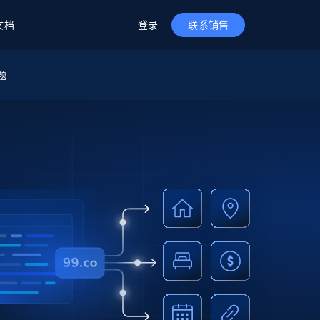
登录
文档
联系销售
题
据与洞察
据及洞察
源
公司
初创企业计划
零售情报
零售
新
起价
$2000/月
解锁实时电商洞察与AI驱动的业务推荐
洞察
联盟推荐
演示智能体
企业级数据服务
托管式数据
起价
为企业级数据收集量身定制
$1500/月
采集
信任中心
集成
Deep Lookup
测试版
Bright SDK
在海量级网页数据上运行复杂
查询