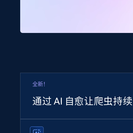
全新！
通过 AI 自愈让爬虫持