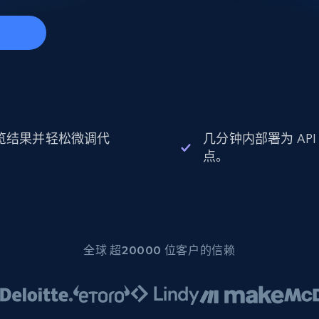
起价
数据中心代理
$0.9/IP
B
静态ISP代理
130万+ 超高速静态住宅代理
览结果并轻松微调代
几分钟内部署为 API
。
点。
全球 超20000 位客户的信赖