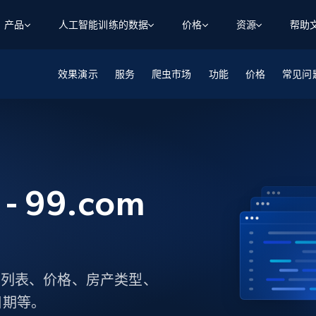
产品
人工智能训练的数据
价格
资源
帮助
效果演示
智能体 WEB 执行
数据源
数据源
服务
爬虫市场
功能
价格
常见问
数
数
资
学习中心
搜索及提取
抓取APIs
抓取APIs
起价
$1
$0.75/1k 记录条
请求
容
让 AI 应用具备搜索与爬取整个网络的能力
从 600+ 个网站获取实时数据
免费套餐
博客
领英
电商
社交媒体
ChatGPT
智能体浏览器
爬虫工作室定价
起价
爬虫工作室
练人形机
让智能体浏览网站并自动执行任务
$1/1k请求
案例研究
免费套餐
将任何网站转化为数据管道
亮数据 MCP
免费
- 99.com
起价
数据集
数据集
网络研讨会
站式工具包，全面解锁网页
请求
$250/100K 记录条
集
来自 600+ 个域名的预收集数据
起价
领英
电商
社交媒体
房地产
代理位置
缓存速递
$0.2/1k HTML
缓存速递
实时网页数据，采集即交付
产品技术视频
房源列表、价格、房产类型、
日期等。