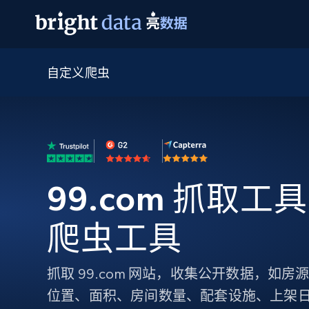
自定义爬虫
网页数据抓取 API
多模态训练
网页数据抓取 API
工具
网页解锁 API
视频与媒体数据
网页解锁 API
起价
$1/ 每1 次
告别封锁和验证码
获得取之不尽的视频，图片及更多内
免费套餐
第三方工具集成
Discover API
视频信息流——为 VLA 准备就绪
免费
起价
爬虫 API
$1/1k请求
始终在线的代理实时网页发现
获取持续、定向的网页视频，用于训
浏览器扩展
器人策略
搜索引擎结果页 API
搜索引擎 API
起价
99.com 抓取工具 
数据包
代理网络检查
按需获取多引擎搜索结果
$1/ 每1 次
免费套餐
为各行各业生成可直接用于LLM的数据
Google
Bing
Duckduckgo
Yandex
起价
网站地图
爬虫工具
爬虫浏览器 API
爬虫浏览器 API
$5/GB
键启动内置隐匿模式的远程浏览器
抓取 99.com 网站，收集公开数据，如
代理基础设施
代理服务
位置、面积、房间数量、配套设施、上架