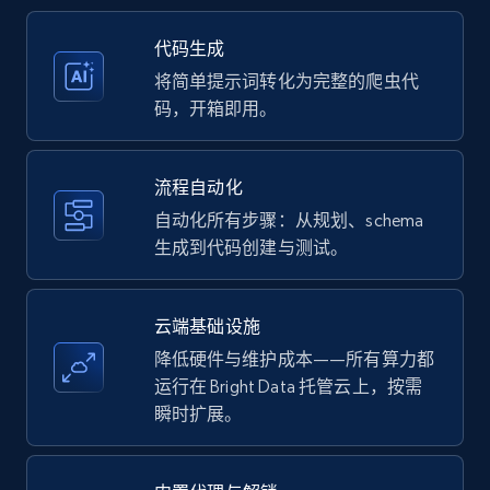
35.3K+
5.7K+
注册使用
代码生成
将简单提示词转化为完整的爬虫代
码，开箱即用。
Amazon products - Collects products by
specific keywords
流程自动化
Title, Seller name, Brand, Description, Initial
自动化所有步骤：从规划、schema
price, Currency, Availability, Reviews count, and
生成到代码创建与测试。
more.
35.3K+
5.7K+
注册使用
云端基础设施
降低硬件与维护成本——所有算力都
运行在 Bright Data 托管云上，按需
瞬时扩展。
Amazon products - find products by using
upc numbers
Title, Seller name, Brand, Description, Initial