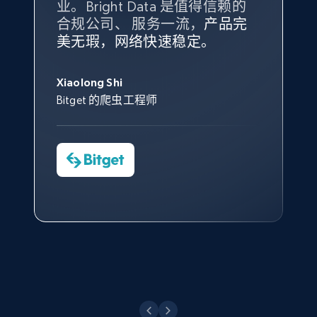
业。Bright Data 是值得信赖的
Data 和 tgndata 发挥作用的地
合规公司、 服务一流，
方。
产品完
Bright Data 拥有自有代理基础
根据我的使用体验，Bright Data
我们对与 Bright Data 的合作感
我们对 Bright Data 的
可靠性
印
美无瑕，网络快速稳定。
设施，助您持续获取网络数据。
的服务价值不可估量。Bright
到非常满意。各方面都很不错，
象深刻，对整体服务也非常满
此外，他们的网页解锁工具还能
Data 帮助我们采集了充足的公
网络非常稳定，而我们对其客户
意。我们与客户经理保持着定期
X (formerly Twitter) - Posts - Collecting
George Koutsoudopoulos
帮助您轻松绕过烦人的验证码
共网络数据以满足需求，并通过
服务和支持团队也非常认可。
沟通，他的协助对我们非常有帮
Twitter posts URLs
Xiaolong Shi
tgndata 的首席执行官 (CEO)
（CAPTCHA）。
其支持团队和开发团队，让我们
助。
Bitget 的爬虫工程师
ID, User posted, Name, Description, Date
对许多流程进行了优化。
posted, Photos, URL, Quoted post, and more.
Cheddi Rai
Nicholas Renotte
Yorgos Panzaris
AdRetreaver CEO
数据科学专家
Charmagne Cruz
Convert Group 的 CTO
10.3K+
1.2K+
注册使用
—— Shopee Philippines Inc. 报告与分析、
点击观看
业务技术与定价负责人
X (formerly Twitter) - Posts - Getting x
posts by array of profiles
点击观看
ID, User posted, Name, Description, Date
posted, Photos, URL, Quoted post, and more.