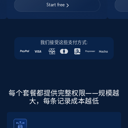
URL, Job posting id, Job title, Company name,
Start free
Company id, Job location, Job summary, Job
seniority level, and more.
15.3K+
2.2K+
注册使用
我们接受这些支付方式:
Linkedin job listings information - Discover
new jobs by keyword
URL, Job posting id, Job title, Company name,
Company id, Job location, Job summary, Job
seniority level, and more.
每个套餐都提供完整权限——规模越
大，每条记录成本越低
15.3K+
2.2K+
注册使用