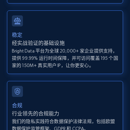
IsCurrentSignedInAgentResponsible, Bedrooms,
and more.
12K+
1.3K+
注册使用
稳定
经实战验证的基础设施
Bright Data 平台为全球 20,000+ 家企业提供支持，
Zillow properties listing information -
提供 99.99% 运行时间保障，并可访问覆盖 195 个国
Discover by custom filters - location, home
家的 150M+ 真实用户 IP，让你更安心。
type and status
Zpid, City, State, HomeStatus, Address,
IsListingClaimedByCurrentSignedInUser,
IsCurrentSignedInAgentResponsible, Bedrooms,
and more.
合规
12K+
1.3K+
注册使用
行业领先的合规能力
我们的隐私实践符合数据保护法律法规，包括欧盟
数据保护监管框架、GDPR 和 CCPA。