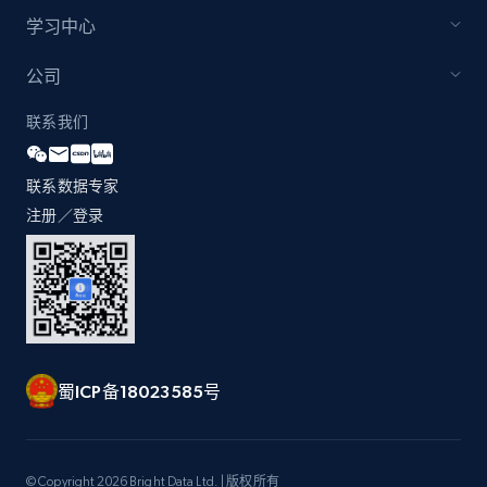
by Explore page URL
学习中心
URL, Title, Youtuber, Youtuber md5, Video url,
Video length, Likes, Views, and more.
公司
联系我们
8.1K+
714+
注册使用
联系数据专家
注册／登录
Youtube - Videos posts - Discovery videos
by podcast url
URL, Title, Youtuber, Youtuber md5, Video url,
Video length, Likes, Views, and more.
8.1K+
714+
注册使用
蜀ICP备18023585号
Amazon Reviews
© Copyright 2026 Bright Data Ltd. | 版权所有