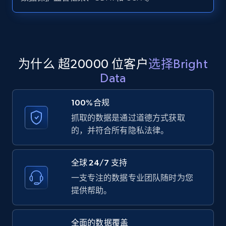
Zillow properties listing information -
Search by parameters on zillow and use the
direct link as input
Zpid, City, State, HomeStatus, Address,
为什么 超20000 位客户
选择Bright
IsListingClaimedByCurrentSignedInUser,
Data
IsCurrentSignedInAgentResponsible, Bedrooms,
and more.
100%合规
抓取的数据是通过道德方式获取
12K+
1.3K+
注册使用
的，并符合所有隐私法律。
全球 24/7 支持
LinkedIn posts
一支专注的数据专业团队随时为您
URL, ID, User id, Use url, Title, Headline, Post
提供帮助。
text, Date posted, and more.
全面的数据覆盖
11.3K+
1.5K+
注册使用