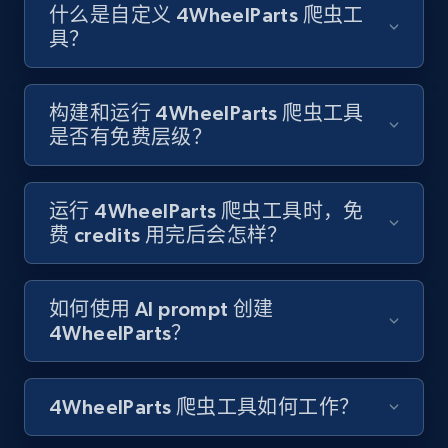
Like engagement rate, Bio link, Predicted lang,
什么是自定义 4WheelParts 爬虫工
and more.
具？
8.3K+
963+
注册使用
构建和运行 4WheelParts 爬虫工具
是否有免费层级？
Youtube - Videos posts
URL, Title, Youtuber, Youtuber md5, Video url,
运行 4WheelParts 爬虫工具时，免
Video length, Likes, Views, and more.
费 credits 用完后会怎样？
8.1K+
714+
注册使用
如何使用 AI prompt 创建
4WheelParts？
Youtube - Videos posts - Search new
4WheelParts 爬虫工具如何工作？
youtube videos by keyword
URL, Title, Youtuber, Youtuber md5, Video url,