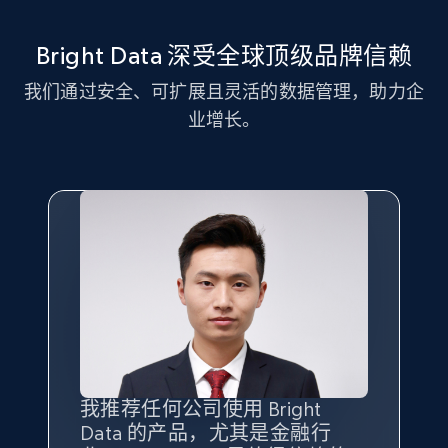
11.3K+
1.5K+
注册使用
Bright Data 深受全球顶级品牌信赖
我们通过安全、可扩展且灵活的数据管理，助力企
LinkedIn posts - Discover new posts
业增长。
company URL
URL, ID, User id, Use url, Title, Headline, Post
text, Date posted, and more.
11.3K+
1.5K+
注册使用
X (formerly Twitter) - Posts
ID, User posted, Name, Description, Date
posted, Photos, URL, Quoted post, and more.
我推荐任何公司使用 Bright
最重要的是拥有
质量
最好、
数量
Data 的产品，尤其是金融行
最多的数据，而这正是 Bright
10.3K+
1.2K+
注册使用