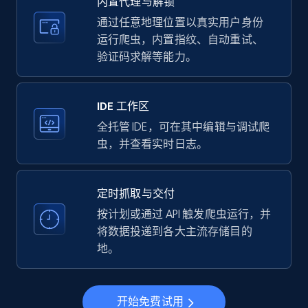
内置代理与解锁
price, Currency, Availability, Reviews count, and
more.
通过任意地理位置以真实用户身份
运行爬虫，内置指纹、自动重试、
验证码求解等能力。
35.3K+
5.7K+
注册使用
IDE 工作区
LinkedIn company information
全托管 IDE，可在其中编辑与调试爬
虫，并查看实时日志。
ID, Name, Country code, Locations, Followers,
Employees in linkedin, About, Specialties, and
more.
定时抓取与交付
按计划或通过 API 触发爬虫运行，并
33.5K+
3.5K+
注册使用
将数据投递到各大主流存储目的
地。
Instagram - Profiles
开始免费试用
Account, Fbid, ID, Followers, Posts count, Is