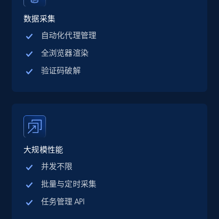
Linkedin job listings information - Discover
jobs by company URL
数据采集
URL, Job posting id, Job title, Company name,
自动化代理管理
Company id, Job location, Job summary, Job
全浏览器渲染
seniority level, and more.
验证码破解
15.3K+
2.2K+
注册使用
Google Maps full information
Place id, URL, Country, Name, Category,
大规模性能
Address, Description, Business details, and
more.
并发不限
批量与定时采集
13.3K+
1.7K+
注册使用
任务管理 API