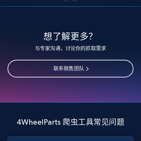
10.3K+
1.2K+
注册使用
TikTok - Profiles
想了解更多？
Account id, Nickname, Biography, Awg
与专家沟通，讨论你的抓取需求
engagement rate, Comment engagement rate,
Like engagement rate, Bio link, Predicted lang,
and more.
联系销售团队
8.3K+
963+
注册使用
TikTok - Profiles - Discover by search URL
and country
4WheelParts 爬虫工具常见问题
Account id, Nickname, Biography, Awg
engagement rate, Comment engagement rate,