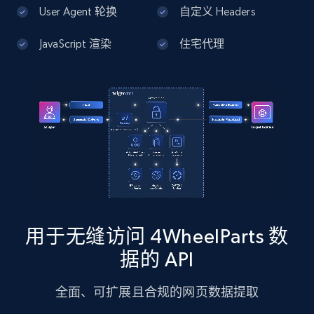
13.3K+
1.7K+
注册使用
User Agent 轮换
自定义 Headers
JavaScript 渲染
住宅代理
Google Maps full information - Discover
new records by Customer ID
Place id, URL, Country, Name, Category,
Address, Description, Business details, and
more.
13.3K+
1.7K+
注册使用
用于无缝访问 4WheelParts 数
Instagram - Posts
据的 API
URL, User posted, Description, Hashtags, Num
comments, Date posted, Likes, Photos, and
全面、可扩展且合规的网页数据提取
more.