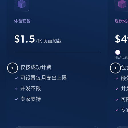
Name, URL, ID, Cb rank, Region, About,
Industries, Operating status, and more.
体验套餐
规模化
15.6K+
1.6K+
注册使用
$1.5
$
4
/1K 页面加载
Crunchbase companies information -
滑动以
Searching data by keyword
仅按成功计费
包
Name, URL, ID, Cb rank, Region, About,
可设置每月支出上限
额外
Industries, Operating status, and more.
并发不限
并
15.6K+
1.6K+
注册使用
专家支持
可
专
Linkedin job listings information