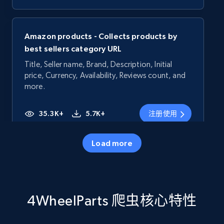
Amazon products - Collects products by
best sellers category URL
Title, Seller name, Brand, Description, Initial
price, Currency, Availability, Reviews count, and
more.
35.3K+
5.7K+
注册使用
Load more
Amazon products - Collects products by
specific category URL
Title, Seller name, Brand, Description, Initial
4WheelParts 爬虫核心特性
price, Currency, Availability, Reviews count, and
more.