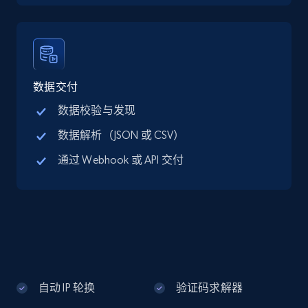
Google Maps full information - discover
records by location search
Place id, URL, Country, Name, Category,
Address, Description, Business details, and
数据交付
more.
数据校验与发现
数据解析（JSON 或 CSV）
13.3K+
1.7K+
注册使用
通过 Webhook 或 API 交付
Google Maps full information - Collect
Google Maps Businesses data by place id
Place id, URL, Country, Name, Category,
Address, Description, Business details, and
more.
自动 IP 轮换
验证码求解器