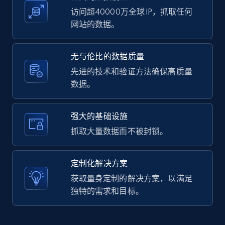
访问超40000万全球 IP，抓取任何
网站的数据。
LinkedIn posts - Discover user's articles by
无与伦比的数据质量
URL
先进的技术和验证方法确保高质量
URL, ID, User id, Use url, Title, Headline, Post
数据。
text, Date posted, and more.
11.3K+
1.5K+
注册使用
强大的基础设施
抓取大量数据而不被封锁。
LinkedIn posts - Discover posts by Profile
定制化解决方案
URL
获取量身定制的解决方案，以满足
URL, ID, User id, Use url, Title, Headline, Post
独特的需求和目标。
text, Date posted, and more.