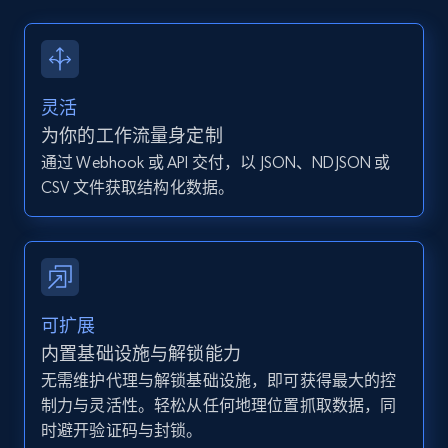
13.2K+
1.6K+
注册使用
灵活
Instagram - Posts - Collects posts from a
为你的工作流量身定制
specific URLs by using profile URL
通过 Webhook 或 API 交付，以 JSON、NDJSON 或
URL, User posted, Description, Hashtags, Num
CSV 文件获取结构化数据。
comments, Date posted, Likes, Photos, and
more.
13.2K+
1.6K+
注册使用
可扩展
内置基础设施与解锁能力
无需维护代理与解锁基础设施，即可获得最大的控
Zillow properties listing information
制力与灵活性。轻松从任何地理位置抓取数据，同
Zpid, City, State, HomeStatus, Address,
时避开验证码与封锁。
IsListingClaimedByCurrentSignedInUser,