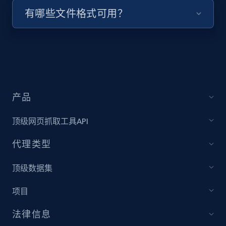
有哪些文件格式可用？
URL, Title, Youtuber, Youtuber md5, Video url,
Video length, Likes, Views, and more.
8.1K+
714+
注册使用
产品
Youtube - Videos posts - Collect YouTube
posts by hashtags
顶级网页抓取工具API
URL, Title, Youtuber, Youtuber md5, Video url,
Video length, Likes, Views, and more.
代理类型
顶级数据集
8.1K+
714+
注册使用
项目
法律信息
Youtube - Videos posts - Discovery records