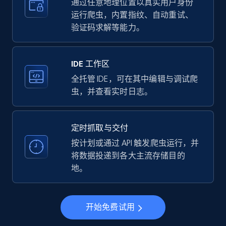
more.
通过任意地理位置以真实用户身份
运行爬虫，内置指纹、自动重试、
验证码求解等能力。
35.2K+
5.7K+
注册使用
IDE 工作区
LinkedIn company information
全托管 IDE，可在其中编辑与调试爬
虫，并查看实时日志。
ID, Name, Country code, Locations, Followers,
Employees in linkedin, About, Specialties, and
more.
定时抓取与交付
按计划或通过 API 触发爬虫运行，并
33.5K+
3.5K+
注册使用
将数据投递到各大主流存储目的
地。
Instagram - Profiles
开始免费试用
Account, Fbid, ID, Followers, Posts count, Is
business account, Is professional account, Is