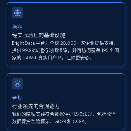
and more.
12K+
1.3K+
注册使用
稳定
经实战验证的基础设施
Bright Data 平台为全球 20,000+ 家企业提供支持，
Zillow properties listing information -
提供 99.99% 运行时间保障，并可访问覆盖 195 个国
Discover by custom filters - location, home
家的 150M+ 真实用户 IP，让你更安心。
type and status
Zpid, City, State, HomeStatus, Address,
IsListingClaimedByCurrentSignedInUser,
IsCurrentSignedInAgentResponsible, Bedrooms,
and more.
合规
12K+
1.3K+
注册使用
行业领先的合规能力
我们的隐私实践符合数据保护法律法规，包括欧盟
数据保护监管框架、GDPR 和 CCPA。