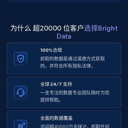
Zillow properties listing information -
Search by parameters on zillow and use the
direct link as input
Zpid, City, State, HomeStatus, Address,
为什么 超20000 位客户
选择Bright
IsListingClaimedByCurrentSignedInUser,
Data
IsCurrentSignedInAgentResponsible, Bedrooms,
and more.
100%合规
抓取的数据是通过道德方式获取
12K+
1.3K+
注册使用
的，并符合所有隐私法律。
全球 24/7 支持
LinkedIn posts
一支专注的数据专业团队随时为您
URL, ID, User id, Use url, Title, Headline, Post
提供帮助。
text, Date posted, and more.
全面的数据覆盖
11.3K+
1.5K+
注册使用
访问超40000万全球 IP，抓取任何