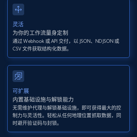
13.2K+
1.6K+
注册使用
灵活
Instagram - Posts - Collects posts from a
为你的工作流量身定制
specific URLs by using profile URL
通过 Webhook 或 API 交付，以 JSON、NDJSON 或
URL, User posted, Description, Hashtags, Num
CSV 文件获取结构化数据。
comments, Date posted, Likes, Photos, and
more.
13.2K+
1.6K+
注册使用
可扩展
内置基础设施与解锁能力
无需维护代理与解锁基础设施，即可获得最大的控
Zillow properties listing information
制力与灵活性。轻松从任何地理位置抓取数据，同
Zpid, City, State, HomeStatus, Address,
时避开验证码与封锁。
IsListingClaimedByCurrentSignedInUser,
IsCurrentSignedInAgentResponsible, Bedrooms,