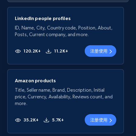
LinkedIn people profiles
ID, Name, City, Country code, Position, About,
Posts, Current company, and more.
120.2K+
11.2K+
注册使用
Amazon products
Title, Seller name, Brand, Description, Initial
price, Currency, Availability, Reviews count, and
more.
35.2K+
5.7K+
注册使用