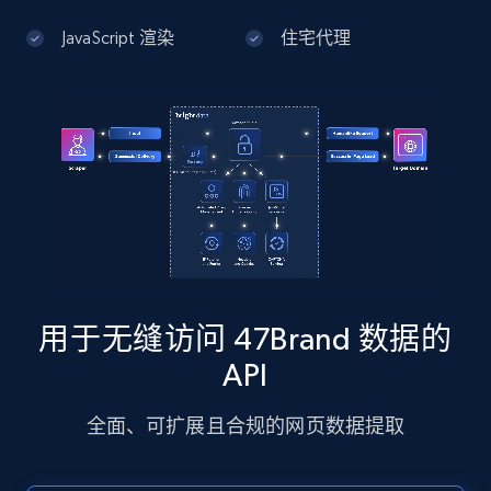
JavaScript 渲染
住宅代理
Google Maps full information - Discover
new records by Customer ID
Place id, URL, Country, Name, Category,
Address, Description, Business details, and
more.
13.2K+
1.7K+
注册使用
用于无缝访问 47Brand 数据的
Instagram - Posts
API
URL, User posted, Description, Hashtags, Num
comments, Date posted, Likes, Photos, and
全面、可扩展且合规的网页数据提取
more.