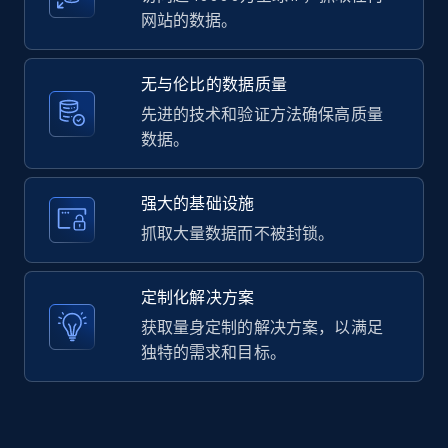
网站的数据。
LinkedIn posts - Discover user's articles by
无与伦比的数据质量
URL
先进的技术和验证方法确保高质量
URL, ID, User id, Use url, Title, Headline, Post
数据。
text, Date posted, and more.
11.3K+
1.5K+
注册使用
强大的基础设施
抓取大量数据而不被封锁。
LinkedIn posts - Discover posts by Profile
定制化解决方案
URL
获取量身定制的解决方案，以满足
URL, ID, User id, Use url, Title, Headline, Post
独特的需求和目标。
text, Date posted, and more.
11.3K+
1.5K+
注册使用