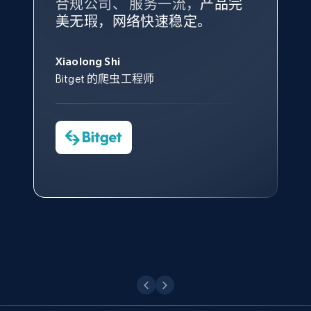
合规公司、 服务一流，
方。
产品完
Bright Data 拥有自有代理基础
根据我的使用体验，Bright Data
我们对与 Bright Data 的合作感
我们对 Bright Data 的
可靠性
印
美无瑕，网络快速稳定。
设施，助您持续获取网络数据。
的服务价值不可估量。Bright
到非常满意。各方面都很不错，
象深刻，对整体服务也非常满
此外，他们的网页解锁工具还能
Data 帮助我们采集了充足的公
网络非常稳定，而我们对其客户
意。我们与客户经理保持着定期
X (formerly Twitter) - Posts - Collecting
George Koutsoudopoulos
帮助您轻松绕过烦人的验证码
共网络数据以满足需求，并通过
服务和支持团队也非常认可。
沟通，他的协助对我们非常有帮
Twitter posts URLs
Xiaolong Shi
tgndata 的首席执行官 (CEO)
（CAPTCHA）。
其支持团队和开发团队，让我们
助。
Bitget 的爬虫工程师
ID, User posted, Name, Description, Date
对许多流程进行了优化。
posted, Photos, URL, Quoted post, and more.
Cheddi Rai
Nicholas Renotte
Yorgos Panzaris
AdRetreaver CEO
数据科学专家
Charmagne Cruz
Convert Group 的 CTO
10.3K+
1.2K+
注册使用
—— Shopee Philippines Inc. 报告与分析、
点击观看
业务技术与定价负责人
X (formerly Twitter) - Posts - Getting x
posts by array of profiles
点击观看
ID, User posted, Name, Description, Date
posted, Photos, URL, Quoted post, and more.
10.3K+
1.2K+
注册使用