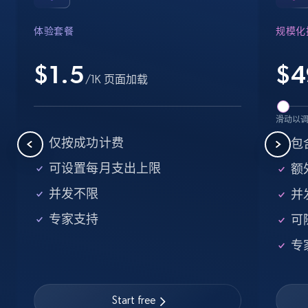
Industries, Operating status, and more.
体验套餐
规模化
15.6K+
1.6K+
注册使用
$1.5
$
4
/1K 页面加载
Crunchbase companies information -
滑动以
Searching data by keyword
仅按成功计费
包
Name, URL, ID, Cb rank, Region, About,
可设置每月支出上限
额外
Industries, Operating status, and more.
并发不限
并
15.6K+
1.6K+
注册使用
专家支持
可
专
Linkedin job listings information
URL, Job posting id, Job title, Company name,
Start free