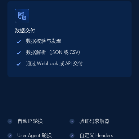
Google Maps full information - discover
records by location search
Place id, URL, Country, Name, Category,
Address, Description, Business details, and
数据交付
more.
数据校验与发现
数据解析（JSON 或 CSV）
13.2K+
1.7K+
注册使用
通过 Webhook 或 API 交付
Google Maps full information - Collect
Google Maps Businesses data by place id
Place id, URL, Country, Name, Category,
Address, Description, Business details, and
more.
自动 IP 轮换
验证码求解器
13.2K+
1.7K+
注册使用
User Agent 轮换
自定义 Headers