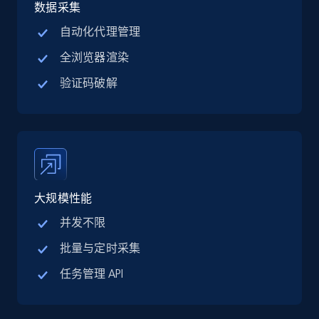
jobs by company URL
数据采集
URL, Job posting id, Job title, Company name,
自动化代理管理
Company id, Job location, Job summary, Job
全浏览器渲染
seniority level, and more.
验证码破解
15.3K+
2.2K+
注册使用
Google Maps full information
Place id, URL, Country, Name, Category,
大规模性能
Address, Description, Business details, and
more.
并发不限
批量与定时采集
13.2K+
1.7K+
注册使用
任务管理 API