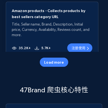
Amazon products - Collects products by
best sellers category URL
Title, Seller name, Brand, Description, Initial
price, Currency, Availability, Reviews count, and
more.
35.2K+
5.7K+
注册使用
Load more
Amazon products - Collects products by
specific category URL
Title, Seller name, Brand, Description, Initial
47Brand 爬虫核心特性
price, Currency, Availability, Reviews count, and
more.