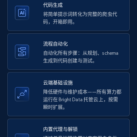
35.2K+
5.7K+
注册使用
代码生成
将简单提示词转化为完整的爬虫代
码，开箱即用。
Amazon products - Collects products by
specific keywords
流程自动化
Title, Seller name, Brand, Description, Initial
自动化所有步骤：从规划、schema
price, Currency, Availability, Reviews count, and
生成到代码创建与测试。
more.
35.2K+
5.7K+
注册使用
云端基础设施
降低硬件与维护成本——所有算力都
运行在 Bright Data 托管云上，按需
瞬时扩展。
Amazon products - find products by using
upc numbers
Title, Seller name, Brand, Description, Initial
内置代理与解锁
price, Currency, Availability, Reviews count, and