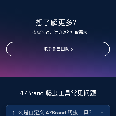
TikTok - Profiles
想了解更多？
Account id, Nickname, Biography, Awg
与专家沟通，讨论你的抓取需求
engagement rate, Comment engagement rate,
Like engagement rate, Bio link, Predicted lang,
and more.
联系销售团队
8.3K+
963+
注册使用
TikTok - Profiles - Discover by search URL
and country
47Brand 爬虫工具常见问题
Account id, Nickname, Biography, Awg
engagement rate, Comment engagement rate,
Like engagement rate, Bio link, Predicted lang,
什么是自定义 47Brand 爬虫工具？
and more.