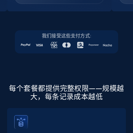
Company id, Job location, Job summary, Job
seniority level, and more.
15.3K+
2.2K+
注册使用
我们接受这些支付方式:
Linkedin job listings information - Discover
new jobs by keyword
URL, Job posting id, Job title, Company name,
Company id, Job location, Job summary, Job
seniority level, and more.
每个套餐都提供完整权限——规模越
大，每条记录成本越低
15.3K+
2.2K+
注册使用
Linkedin job listings information - Discover