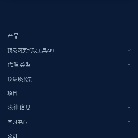
Video length, Likes, Views, and more.
8.1K+
714+
注册使用
产品
顶级网页抓取工具API
Youtube - Videos posts - Collect YouTube
posts by hashtags
代理类型
URL, Title, Youtuber, Youtuber md5, Video url,
Video length, Likes, Views, and more.
顶级数据集
项目
8.1K+
714+
注册使用
法律信息
学习中心
Youtube - Videos posts - Discovery records
by Explore page URL
公司