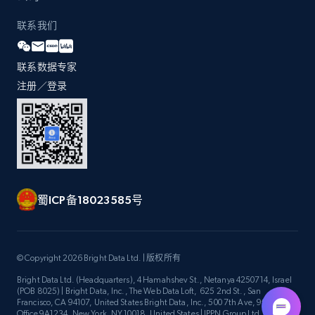
URL, Title, Youtuber, Youtuber md5, Video url,
Video length, Likes, Views, and more.
联系我们
8.1K+
714+
注册使用
联系数据专家
注册／登录
Youtube - Videos posts - Discovery videos
by podcast url
URL, Title, Youtuber, Youtuber md5, Video url,
Video length, Likes, Views, and more.
蜀ICP备18023585号
8.1K+
714+
注册使用
© Copyright 2026 Bright Data Ltd. | 版权所有
Bright Data Ltd. (Headquarters), 4 Hamahshev St., Netanya 4250714, Israel
Amazon Reviews
(POB 8025) | Bright Data, Inc., The Web Data Loft, 625 2nd St., San
Francisco, CA 94107, United States Bright Data, Inc., 500 7th Ave, 9th Floor
URL, Product name, Product rating, Product
Office 9A1234, New York, NY 10018, United States | IPPN Group Ltd.