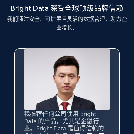
Bright Data 深受全球顶级品牌信赖
我们通过安全、可扩展且灵活的数据管理，助力企
LinkedIn posts - Discover new posts
业增长。
company URL
URL, ID, User id, Use url, Title, Headline, Post
text, Date posted, and more.
11.3K+
1.5K+
注册使用
X (formerly Twitter) - Posts
ID, User posted, Name, Description, Date
posted, Photos, URL, Quoted post, and more.
我推荐任何公司使用 Bright
最重要的是拥有
质量
最好、
数量
Data 的产品，尤其是金融行
最多的数据，而这正是 Bright
10.3K+
1.2K+
注册使用
业。Bright Data 是值得信赖的
Data 和 tgndata 发挥作用的地