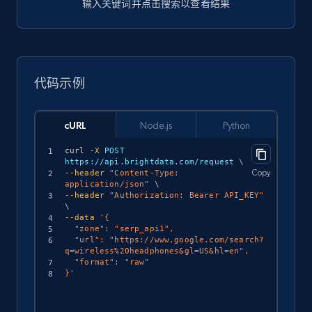
输入关键词并点击搜索以查看结果
代码示例
cURL
Node.js
Python
curl
-X
 POST 
https://api.brightdata.com/request 
\
Copy
--header
"Content-Type: 
application/json"
\
--header
"Authorization: Bearer API_KEY"
\
--data
'{

  "zone": "serp_api1",

  "url": "https://www.google.com/search?
q=wireless%20headphones&gl=US&hl=en",

  "format": "raw"

}'