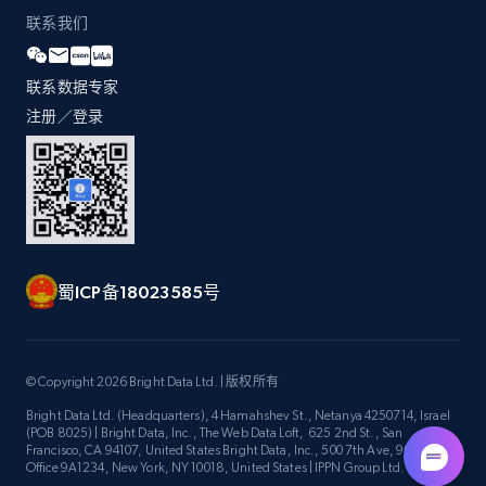
联系我们
联系数据专家
注册／登录
蜀ICP备18023585号
© Copyright 2026 Bright Data Ltd. | 版权所有
Bright Data Ltd. (Headquarters), 4 Hamahshev St., Netanya 4250714, Israel
(POB 8025) | Bright Data, Inc., The Web Data Loft, 625 2nd St., San
Francisco, CA 94107, United States Bright Data, Inc., 500 7th Ave, 9th Floor
Office 9A1234, New York, NY 10018, United States | IPPN Group Ltd.