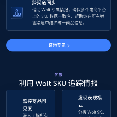
跨渠道同步
借助 Wolt 专属情报，确保多个电商平台
TikTok Shop - discover records by shop url
上的 SKU 数据一致性，帮助你在所有销
URL, Title, Available, Description, Currency, Initial
售渠道中维护统一商品信息。
price, Final price, Discount percent, and more.
5.4K+
667+
立即开始
咨询专家
Amazon sellers info
优势
Seller id, URL, Seller name, Description, Detailed
info, Stars, Feedbacks, Return policy, and more.
利用 Wolt SKU 追踪情报
2.5K+
378+
立即开始
发现表现模
监控商品可
式
见度
分析 Wolt SKU
深入了解所有