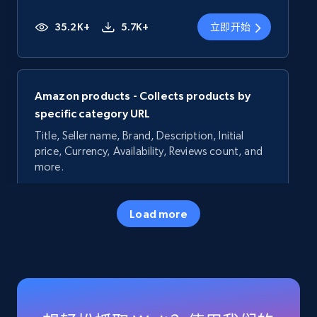
35.2K+
5.7K+
立即开始
Amazon products - Collects products by
specific category URL
Title, Seller name, Brand, Description, Initial
price, Currency, Availability, Reviews count, and
more.
35.2K+
5.7K+
立即开始
Load more
Amazon products - Collects products by
specific keywords
Title, Seller name, Brand, Description, Initial