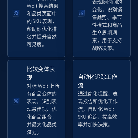
表现随时间的
eBay
Wolt 搜索结果
变化，识别销
和品类页面中
URL, Product id, Title, Seller name, Seller rating,
售趋势、季节
Seller reviews, Breadcrumbs, Root category, and
的 SKU 表现，
性模式和商品
more.
帮助你优化排
生命周期洞
名并提升自然
察，用于支持
可见度。
2.5K+
358+
立即开始
战略决策。
比较变体表
eBay - Gather data on products using
自动化追踪工作
现
specified keywords
流
对标 Wolt 上所
URL, Product id, Title, Seller name, Seller rating,
有商品变体的
通过简化提醒、表
Seller reviews, Breadcrumbs, Root category, and
表现，识别表
现报告和优化工作
more.
现最佳项、优
流，自动化 Wolt
化商品组合，
SKU 追踪，提高效
2.5K+
358+
立即开始
并最大化品类
率并加快决策。
潜力。