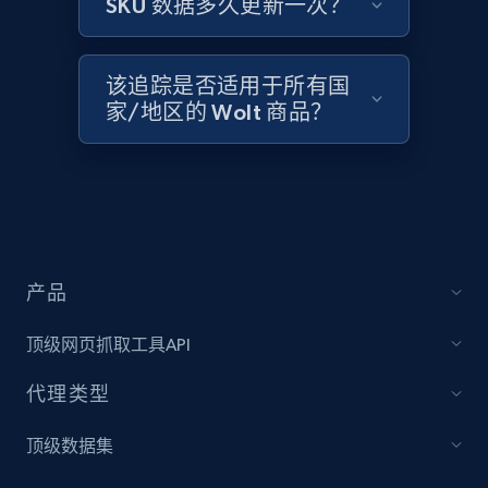
SKU 数据多久更新一次？
Home Depot US - Gather data on products
using specified keywords
URL, Domain, Country code, Model number,
该追踪是否适用于所有国
Sku, Product id, Product name, Manufacturer,
家/地区的 Wolt 商品？
and more.
2.1K+
353+
立即开始
Home Depot US - Discover products by
产品
specified URL
URL, Domain, Country code, Model number,
顶级网页抓取工具API
Sku, Product id, Product name, Manufacturer,
and more.
代理类型
顶级数据集
2.1K+
353+
立即开始