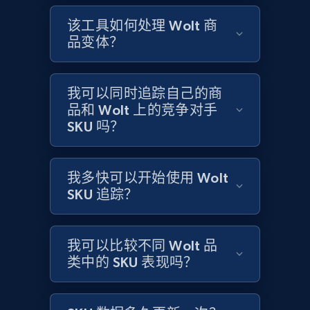
Title, Seller name, Brand, Description, Initial
该工具如何处理 Wolt 商
price, Currency, Availability, Reviews count, and
品变体？
more.
2.1K+
375+
立即开始
我可以同时追踪自己的商
品和 Wolt 上的竞争对手
SKU 吗？
Home Depot US
我多快可以开始使用 Wolt
URL, Domain, Country code, Model number,
Sku, Product id, Product name, Manufacturer,
SKU 追踪？
and more.
我可以比较不同 Wolt 品
2.1K+
353+
立即开始
类中的 SKU 表现吗？