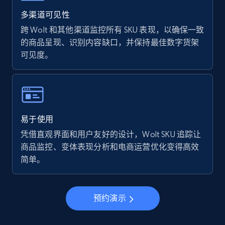
Walmart - products - Find new products by
using specific category URL
多渠道可见性
URL, Final price, Sku, Currency, Gtin,
跨 Wolt 和其他渠道监控所有 SKU 表现，以确保一致
Specifications, Image urls, Top reviews, and
的商品呈现、识别内容缺口，并保持最佳数字货架
more.
可见度。
5.6K+
874+
立即开始
易于使用
Walmart - products - Collects products by
凭借直观界面和用户友好的设计，Wolt SKU 追踪让
specific keywords
商品监控、变体表现分析和电商运营优化变得高效
URL, Final price, Sku, Currency, Gtin,
简单。
Specifications, Image urls, Top reviews, and
more.
预约演示
5.6K+
874+
立即开始