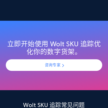
2.1K+
375+
立即开始
Amazon products global dataset -
Collecting products by keyword search
Title, Seller name, Brand, Description, Initial
立即开始使用 Wolt SKU 追踪优
price, Currency, Availability, Reviews count, and
化你的数字货架。
more.
咨询专家
2.1K+
375+
立即开始
Amazon products global dataset - Collects
products by best sellers category URL
Title, Seller name, Brand, Description, Initial
Wolt SKU 追踪常见问题
price, Currency, Availability, Reviews count, and