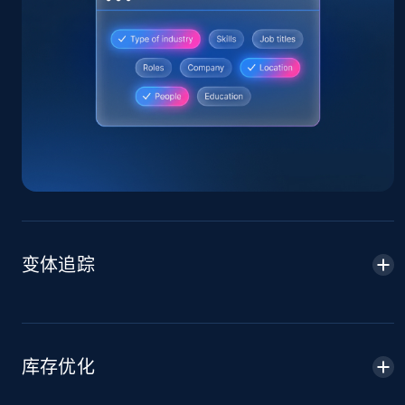
Amazon products global dataset
Title, Seller name, Brand, Description, Initial
price, Currency, Availability, Reviews count, and
more.
2.1K+
375+
立即开始
变体追踪
Amazon products global dataset - Collects
products by specific category URL
Title, Seller name, Brand, Description, Initial
price, Currency, Availability, Reviews count, and
库存优化
more.