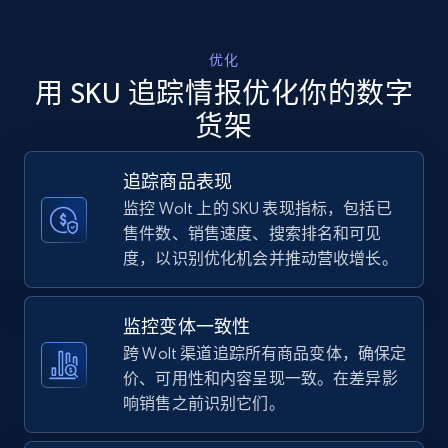
Walmart - products - Discover products by
优化
using sku numbers
用 SKU 追踪情报优化你的数字
URL, Final price, Sku, Currency, Gtin,
货架
Specifications, Image urls, Top reviews, and
more.
追踪商品表现
监控 Wolt 上的 SKU 表现指标，包括已
5.6K+
874+
立即开始
售件数、销售速度、搜索排名和可见
度，以识别优化机会并推动营收增长。
TikTok Shop
监控变体一致性
URL, Title, Available, Description, Currency, Initial
跨 Wolt 渠道追踪所有商品变体，确保定
price, Final price, Discount percent, and more.
价、可用性和内容呈现一致。在差异影
响销售之前识别它们。
5.4K+
667+
立即开始