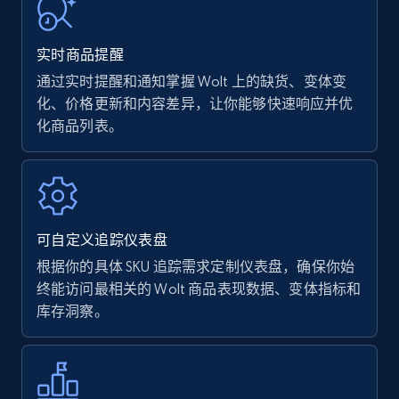
URL, Product name, Product rating, Product
rating object, Product rating max, Rating,
实时商品提醒
Author name, Asin, and more.
通过实时提醒和通知掌握 Wolt 上的缺货、变体变
化、价格更新和内容差异，让你能够快速响应并优
7.4K+
870+
立即开始
化商品列表。
Walmart - products
URL, Final price, Sku, Currency, Gtin,
可自定义追踪仪表盘
Specifications, Image urls, Top reviews, and
more.
根据你的具体 SKU 追踪需求定制仪表盘，确保你始
终能访问最相关的 Wolt 商品表现数据、变体指标和
库存洞察。
5.6K+
874+
立即开始