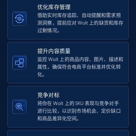
优化库存管理
借助实时库存追踪、自动提醒和需求预
TikTok Shop - category
测洞察，提前应对 Wolt 上的缺货和库存
URL, Title, Available, Description, Currency, Initial
过剩情况。
price, Final price, Discount percent, and more.
提升内容质量
5.4K+
667+
立即开始
监控 Wolt 上的商品内容、图片、描述和
属性，确保符合电商平台标准并优化转
化。
TikTok Shop - Collect TikTok shop products
by keywords search
竞争对标
URL, Title, Available, Description, Currency, Initial
将你在 Wolt 上的 SKU 表现与竞争对手
price, Final price, Discount percent, and more.
进行比较，以识别市场机会、定价缺口
和商品差异化空间。
5.4K+
667+
立即开始