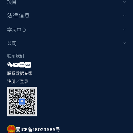
项目
法律信息
Home Depot US - Discover products by
specified UPC
学习中心
URL, Domain, Country code, Model number,
Sku, Product id, Product name, Manufacturer,
公司
and more.
联系我们
2.1K+
353+
立即开始
联系数据专家
注册／登录
Home Depot US - Discovery products by
specific category URL
URL, Domain, Country code, Model number,
Sku, Product id, Product name, Manufacturer,
and more.
蜀ICP备18023585号