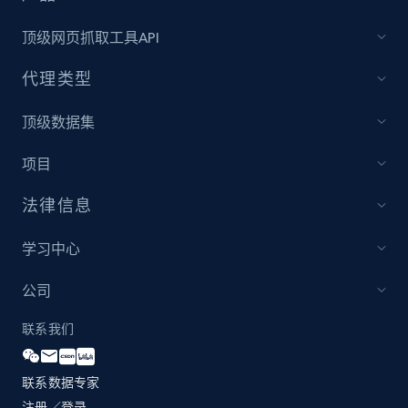
顶级网页抓取工具API
Home Depot US - Discover products by
代理类型
specified UPC
URL, Domain, Country code, Model number,
顶级数据集
Sku, Product id, Product name, Manufacturer,
and more.
项目
2.1K+
353+
立即开始
法律信息
学习中心
Home Depot US - Discovery products by
公司
specific category URL
联系我们
URL, Domain, Country code, Model number,
Sku, Product id, Product name, Manufacturer,
and more.
联系数据专家
注册／登录