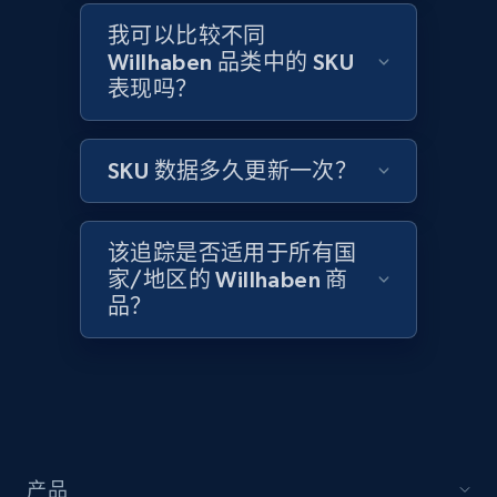
Home Depot US - Gather data on products
using specified keywords
我可以比较不同
Willhaben 品类中的 SKU
URL, Domain, Country code, Model number,
表现吗？
Sku, Product id, Product name, Manufacturer,
and more.
SKU 数据多久更新一次？
2.1K+
353+
立即开始
该追踪是否适用于所有国
家/地区的 Willhaben 商
Home Depot US - Discover products by
品？
specified URL
URL, Domain, Country code, Model number,
Sku, Product id, Product name, Manufacturer,
and more.
2.1K+
353+
立即开始
产品