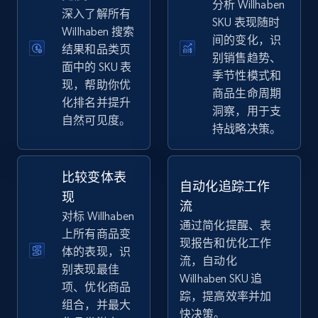
分析 Willhaben
eBay
深入了解所有
SKU 表现随时
Willhaben 搜索
URL, Product id, Title, Seller name, Seller rating,
间的变化，识
Seller reviews, Breadcrumbs, Root category, and
结果和品类页
别销售趋势、
more.
面中的 SKU 表
季节性模式和
现，帮助你优
商品生命周期
化排名并提升
2.5K+
358+
立即开始
洞察，用于支
自然可见度。
持战略决策。
eBay - Gather data on products using
比较变体表
自动化追踪工作
specified keywords
现
流
URL, Product id, Title, Seller name, Seller rating,
对标 Willhaben
通过简化提醒、表
Seller reviews, Breadcrumbs, Root category, and
上所有商品变
现报告和优化工作
more.
体的表现，识
流，自动化
别表现最佳
Willhaben SKU 追
2.5K+
358+
立即开始
项、优化商品
踪，提高效率并加
组合，并最大
快决策。