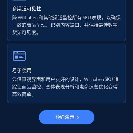
Walmart - products - Find new products by
using specific category URL
多渠道可见性
URL, Final price, Sku, Currency, Gtin,
跨 Willhaben 和其他渠道监控所有 SKU 表现，以确保
Specifications, Image urls, Top reviews, and
一致的商品呈现、识别内容缺口，并保持最佳数字
more.
货架可见度。
5.6K+
874+
立即开始
易于使用
Walmart - products - Collects products by
凭借直观界面和用户友好的设计，Willhaben SKU 追
specific keywords
踪让商品监控、变体表现分析和电商运营优化变得
URL, Final price, Sku, Currency, Gtin,
高效简单。
Specifications, Image urls, Top reviews, and
more.
预约演示
5.6K+
874+
立即开始