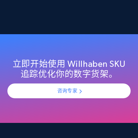
2.1K+
375+
立即开始
Amazon products global dataset -
Collecting products by keyword search
Title, Seller name, Brand, Description, Initial
price, Currency, Availability, Reviews count, and
立即开始使用 Willhaben SKU
more.
追踪优化你的数字货架。
2.1K+
375+
立即开始
咨询专家
Amazon products global dataset - Collects
products by best sellers category URL
Title, Seller name, Brand, Description, Initial
price, Currency, Availability, Reviews count, and