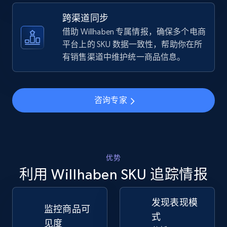
跨渠道同步
TikTok Shop - discover records by shop url
借助 Willhaben 专属情报，确保多个电商
URL, Title, Available, Description, Currency, Initial
平台上的 SKU 数据一致性，帮助你在所
price, Final price, Discount percent, and more.
有销售渠道中维护统一商品信息。
5.4K+
667+
立即开始
咨询专家
Amazon sellers info
Seller id, URL, Seller name, Description, Detailed
info, Stars, Feedbacks, Return policy, and more.
优势
利用 Willhaben SKU 追踪情报
2.5K+
378+
立即开始
发现表现模
监控商品可
式
见度