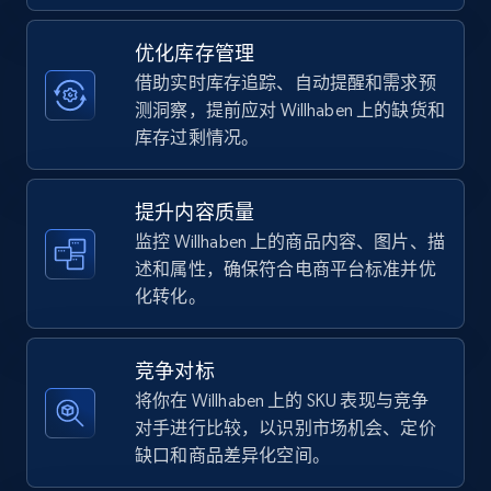
优化库存管理
TikTok Shop - category
借助实时库存追踪、自动提醒和需求预
URL, Title, Available, Description, Currency, Initial
测洞察，提前应对 Willhaben 上的缺货和
price, Final price, Discount percent, and more.
库存过剩情况。
5.4K+
667+
立即开始
提升内容质量
监控 Willhaben 上的商品内容、图片、描
述和属性，确保符合电商平台标准并优
化转化。
TikTok Shop - Collect TikTok shop products
by keywords search
URL, Title, Available, Description, Currency, Initial
竞争对标
price, Final price, Discount percent, and more.
将你在 Willhaben 上的 SKU 表现与竞争
对手进行比较，以识别市场机会、定价
5.4K+
667+
立即开始
缺口和商品差异化空间。