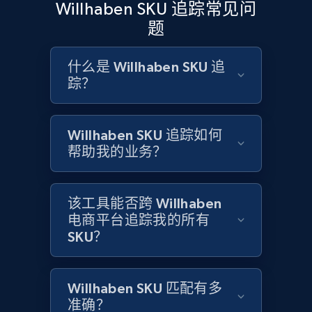
Willhaben SKU 追踪常见问
more.
题
2.1K+
375+
立即开始
什么是 Willhaben SKU 追
踪？
Amazon products global dataset - Collect
Willhaben SKU 追踪如何
Amazon products by seller URL
帮助我的业务？
Title, Seller name, Brand, Description, Initial
price, Currency, Availability, Reviews count, and
more.
该工具能否跨 Willhaben
电商平台追踪我的所有
2.1K+
375+
立即开始
SKU？
Willhaben SKU 匹配有多
Amazon products global dataset - Collect
准确？
products from Brands URLs