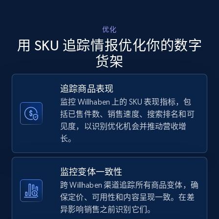
Walmart - products - Discover products by
优化
using sku numbers
用 SKU 追踪情报优化你的数字
URL, Final price, Sku, Currency, Gtin,
货架
Specifications, Image urls, Top reviews, and
more.
追踪商品表现
监控 Willhaben 上的 SKU 表现指标，包
5.6K+
874+
立即开始
括已售件数、销售速度、搜索排名和可
见度，以识别优化机会并推动营收增
长。
TikTok Shop
URL, Title, Available, Description, Currency, Initial
监控变体一致性
price, Final price, Discount percent, and more.
跨 Willhaben 渠道追踪所有商品变体，确
保定价、可用性和内容呈现一致。在差
5.4K+
667+
立即开始
异影响销售之前识别它们。