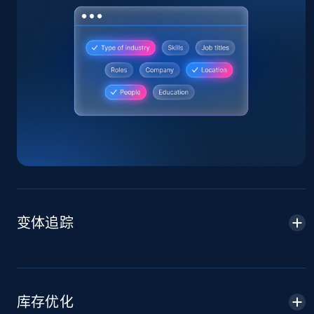
Amazon products global dataset
Title, Seller name, Brand, Description, Initial
price, Currency, Availability, Reviews count, and
more.
2.1K+
375+
立即开始
Amazon products global dataset - Collects
变体追踪
products by specific category URL
Title, Seller name, Brand, Description, Initial
price, Currency, Availability, Reviews count, and
more.
库存优化