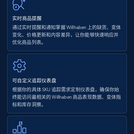
URL, Product name, Product rating, Product
rating object, Product rating max, Rating,
实时商品提醒
Author name, Asin, and more.
通过实时提醒和通知掌握 Willhaben 上的缺货、变体
变化、价格更新和内容差异，让你能够快速响应并
7.4K+
870+
立即开始
优化商品列表。
Walmart - products
URL, Final price, Sku, Currency, Gtin,
可自定义追踪仪表盘
Specifications, Image urls, Top reviews, and
more.
根据你的具体 SKU 追踪需求定制仪表盘，确保你始
终能访问最相关的 Willhaben 商品表现数据、变体指
标和库存洞察。
5.6K+
874+
立即开始