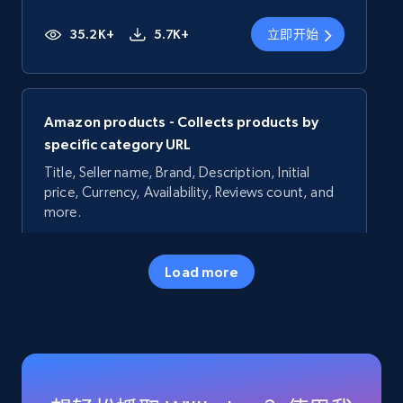
35.2K+
5.7K+
立即开始
Amazon products - Collects products by
specific category URL
Title, Seller name, Brand, Description, Initial
price, Currency, Availability, Reviews count, and
more.
35.2K+
5.7K+
立即开始
Load more
Amazon products - Collects products by
specific keywords
Title, Seller name, Brand, Description, Initial