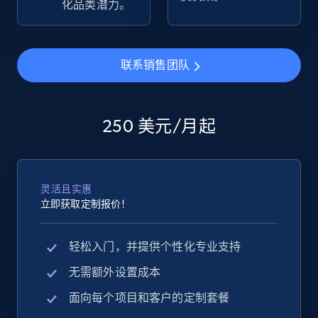
化品类潜力。
eBay - Collect products from shops on eBay
URL, Product id, Title, Seller name, Seller rating,
联系销售团队
Seller reviews, Breadcrumbs, Root category, and
more.
250 美元/月起
2.5K+
358+
立即开始
灵活且实惠
eBay - Collect records by category
立即获取定制报价！
URL, Product id, Title, Seller name, Seller rating,
Seller reviews, Breadcrumbs, Root category, and
轻松入门，并提供个性化专业支持
more.
无需额外设置成本
2.5K+
358+
立即开始
面向每个项目和客户的定制套餐