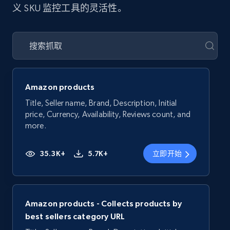
义 SKU 监控工具的灵活性。
Amazon products
Title, Seller name, Brand, Description, Initial
price, Currency, Availability, Reviews count, and
more.
35.3K+
5.7K+
立即开始
Amazon products - Collects products by
best sellers category URL