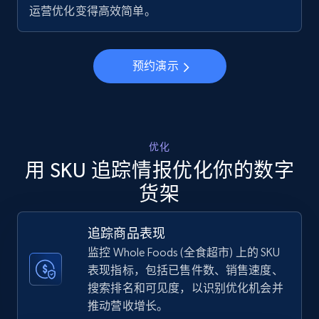
运营优化变得高效简单。
5.6K+
876+
立即开始
预约演示
Walmart - products - Discover products by
using sku numbers
URL, Final price, Sku, Currency, Gtin,
Specifications, Image urls, Top reviews, and
优化
more.
用 SKU 追踪情报优化你的数字
货架
5.6K+
876+
立即开始
追踪商品表现
监控 Whole Foods (全食超市) 上的 SKU
TikTok Shop
表现指标，包括已售件数、销售速度、
搜索排名和可见度，以识别优化机会并
URL, Title, Available, Description, Currency, Initial
price, Final price, Discount percent, and more.
推动营收增长。