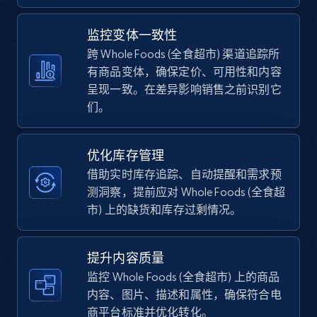
5.4K+
668+
立即开始
监控变体一致性
跨 Whole Foods (全食超市) 渠道追踪所
有商品变体，确保定价、可用性和内容
呈现一致。在差异影响销售之前识别它
TikTok Shop - category
们。
URL, Title, Available, Description, Currency, Initial
price, Final price, Discount percent, and more.
优化库存管理
5.4K+
668+
立即开始
借助实时库存追踪、自动提醒和需求预
测洞察，提前应对 Whole Foods (全食超
市) 上的缺货和库存过剩情况。
TikTok Shop - Collect TikTok shop products
by keywords search
提升内容质量
监控 Whole Foods (全食超市) 上的商品
URL, Title, Available, Description, Currency, Initial
price, Final price, Discount percent, and more.
内容、图片、描述和属性，确保符合电
商平台标准并优化转化。