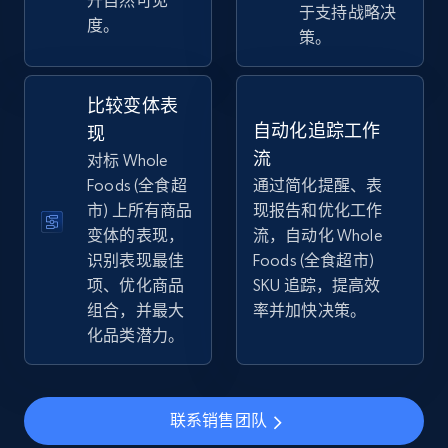
升自然可见
于支持战略决
2.5K+
359+
立即开始
度。
策。
比较变体表
eBay - Collect products from shops on eBay
自动化追踪工作
现
URL, Product id, Title, Seller name, Seller rating,
流
对标 Whole
Seller reviews, Breadcrumbs, Root category, and
Foods (全食超
通过简化提醒、表
more.
市) 上所有商品
现报告和优化工作
变体的表现，
流，自动化 Whole
2.5K+
359+
立即开始
识别表现最佳
Foods (全食超市)
项、优化商品
SKU 追踪，提高效
组合，并最大
率并加快决策。
化品类潜力。
eBay - Collect records by category
URL, Product id, Title, Seller name, Seller rating,
Seller reviews, Breadcrumbs, Root category, and
more.
联系销售团队