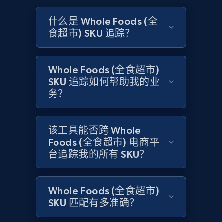
Amazon products global dataset
什么是 Whole Foods (全
食超市) SKU 追踪？
Title, Seller name, Brand, Description, Initial
price, Currency, Availability, Reviews count, and
more.
Whole Foods (全食超市)
SKU 追踪如何帮助我的业
2.1K+
375+
立即开始
务？
该工具能否跨 Whole
Amazon products global dataset - Collects
Foods (全食超市) 电商平
products by specific category URL
台追踪我的所有 SKU？
Title, Seller name, Brand, Description, Initial
price, Currency, Availability, Reviews count, and
more.
Whole Foods (全食超市)
SKU 匹配有多准确？
2.1K+
375+
立即开始