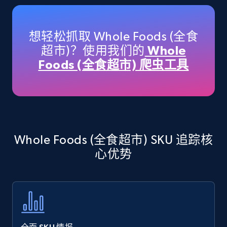
Amazon products - Collects products by
specific keywords
Title, Seller name, Brand, Description, Initial
想轻松抓取 Whole Foods (全食
price, Currency, Availability, Reviews count, and
超市)？使用我们的
Whole
more.
Foods (全食超市) 爬虫工具
35.3K+
5.7K+
立即开始
Amazon products - find products by using
Whole Foods (全食超市) SKU 追踪核
upc numbers
心优势
Title, Seller name, Brand, Description, Initial
price, Currency, Availability, Reviews count, and
more.
35.3K+
5.7K+
立即开始