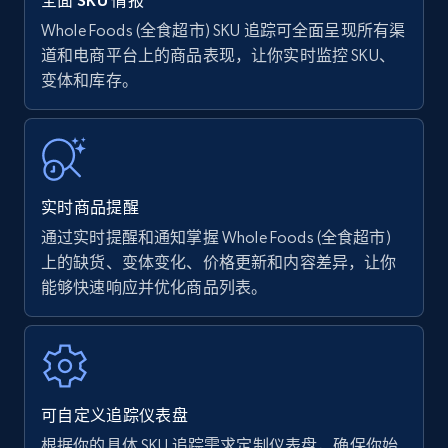
全面 SKU 情报
Whole Foods (全食超市) SKU 追踪可全面呈现所有渠
道和电商平台上的商品表现，让你实时监控 SKU、
Amazon Reviews
变体和库存。
URL, Product name, Product rating, Product
rating object, Product rating max, Rating,
Author name, Asin, and more.
7.4K+
871+
立即开始
实时商品提醒
通过实时提醒和通知掌握 Whole Foods (全食超市)
上的缺货、变体变化、价格更新和内容差异，让你
能够快速响应并优化商品列表。
Walmart - products
URL, Final price, Sku, Currency, Gtin,
Specifications, Image urls, Top reviews, and
more.
可自定义追踪仪表盘
5.6K+
876+
立即开始
根据你的具体 SKU 追踪需求定制仪表盘，确保你始