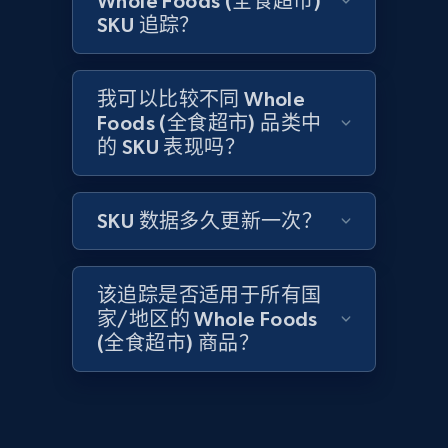
Whole Foods (全食超市)
SKU 追踪？
2.1K+
375+
立即开始
我可以比较不同 Whole
Foods (全食超市) 品类中
Amazon products global dataset - Collect
的 SKU 表现吗？
Amazon products by seller URL
Title, Seller name, Brand, Description, Initial
price, Currency, Availability, Reviews count, and
SKU 数据多久更新一次？
more.
2.1K+
375+
立即开始
该追踪是否适用于所有国
家/地区的 Whole Foods
(全食超市) 商品？
Amazon products global dataset - Collect
products from Brands URLs
Title, Seller name, Brand, Description, Initial