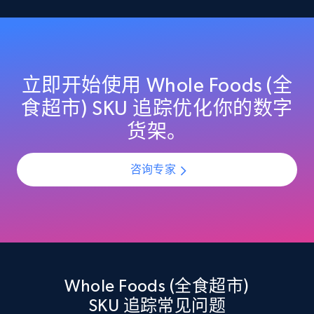
specified UPC
URL, Domain, Country code, Model number,
Sku, Product id, Product name, Manufacturer,
and more.
立即开始使用 Whole Foods (全
2.1K+
355+
立即开始
食超市) SKU 追踪优化你的数字
货架。
Home Depot US - Discovery products by
咨询专家
specific category URL
URL, Domain, Country code, Model number,
Sku, Product id, Product name, Manufacturer,
and more.
2.1K+
355+
立即开始
Whole Foods (全食超市)
SKU 追踪常见问题