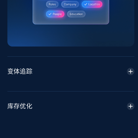
Sku, Product id, Product name, Manufacturer,
and more.
2.1K+
355+
立即开始
Home Depot US - Discover products by
specified URL
变体追踪
URL, Domain, Country code, Model number,
Sku, Product id, Product name, Manufacturer,
and more.
2.1K+
355+
立即开始
库存优化
Home Depot US - Discover products by