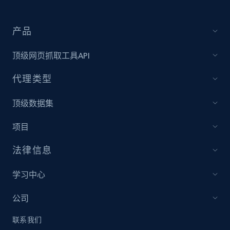
price, Currency, Availability, Reviews count, and
more.
产品
2.1K+
375+
立即开始
顶级网页抓取工具API
代理类型
Etsy
顶级数据集
URL, Product id, Listing inventory id, Title, Rating,
Reviews count shop, Reviews count item, Initial
项目
price, and more.
法律信息
1.9K+
323+
立即开始
学习中心
公司
Etsy - Collect data on products using
联系我们
specified keywords