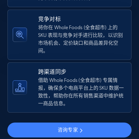
5.4K+
668+
立即开始
竞争对标
将你在 Whole Foods (全食超市) 上的
SKU 表现与竞争对手进行比较，以识别
TikTok Shop - discover records by shop url
市场机会、定价缺口和商品差异化空
URL, Title, Available, Description, Currency, Initial
间。
price, Final price, Discount percent, and more.
5.4K+
668+
立即开始
跨渠道同步
借助 Whole Foods (全食超市) 专属情
报，确保多个电商平台上的 SKU 数据一
致性，帮助你在所有销售渠道中维护统
Amazon sellers info
一商品信息。
Seller id, URL, Seller name, Description, Detailed
info, Stars, Feedbacks, Return policy, and more.
咨询专家
2.5K+
378+
立即开始