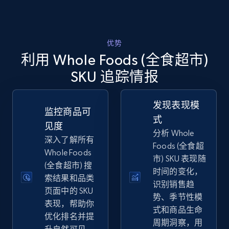
eBay
优势
利用 Whole Foods (全食超市)
URL, Product id, Title, Seller name, Seller rating,
Seller reviews, Breadcrumbs, Root category, and
SKU 追踪情报
more.
发现表现模
2.5K+
359+
立即开始
监控商品可
式
见度
分析 Whole
深入了解所有
Foods (全食超
Whole Foods
eBay - Gather data on products using
市) SKU 表现随
(全食超市) 搜
specified keywords
时间的变化，
索结果和品类
识别销售趋
URL, Product id, Title, Seller name, Seller rating,
页面中的 SKU
Seller reviews, Breadcrumbs, Root category, and
势、季节性模
表现，帮助你
more.
式和商品生命
优化排名并提
周期洞察，用