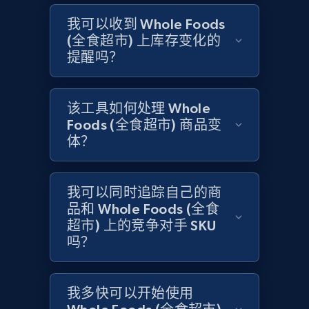
我可以收到 Whole Foods
(全食超市) 上库存变化的
Amazon products global dataset -
提醒吗？
Collecting products by keyword search
Title, Seller name, Brand, Description, Initial
price, Currency, Availability, Reviews count, and
该工具如何处理 Whole
more.
Foods (全食超市) 商品变
体？
2.1K+
375+
立即开始
我可以同时追踪自己的商
品和 Whole Foods (全食
Amazon products global dataset - Collects
超市) 上的竞争对手 SKU
products by best sellers category URL
吗？
Title, Seller name, Brand, Description, Initial
price, Currency, Availability, Reviews count, and
more.
我多快可以开始使用