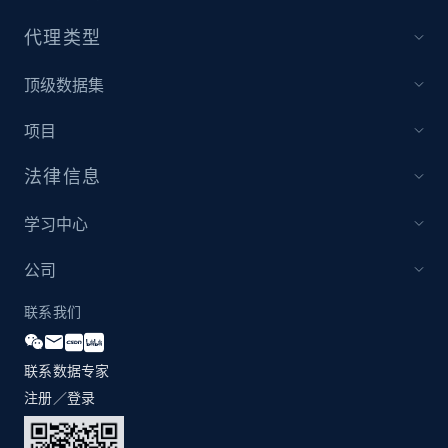
代理类型
Amazon products global dataset - Collect
顶级数据集
Amazon products by seller URL
Title, Seller name, Brand, Description, Initial
项目
price, Currency, Availability, Reviews count, and
more.
法律信息
2.1K+
375+
立即开始
学习中心
公司
联系我们
Amazon products global dataset - Collect
products from Brands URLs
Title, Seller name, Brand, Description, Initial
联系数据专家
price, Currency, Availability, Reviews count, and
注册／登录
more.