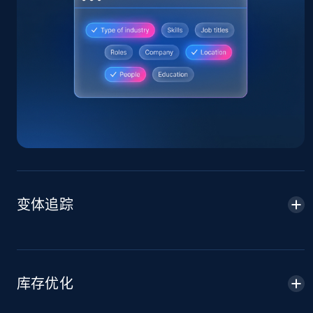
Home Depot US
URL, Domain, Country code, Model number,
Sku, Product id, Product name, Manufacturer,
and more.
2.1K+
355+
立即开始
变体追踪
Home Depot US - Gather data on products
using specified keywords
URL, Domain, Country code, Model number,
Sku, Product id, Product name, Manufacturer,
库存优化
and more.