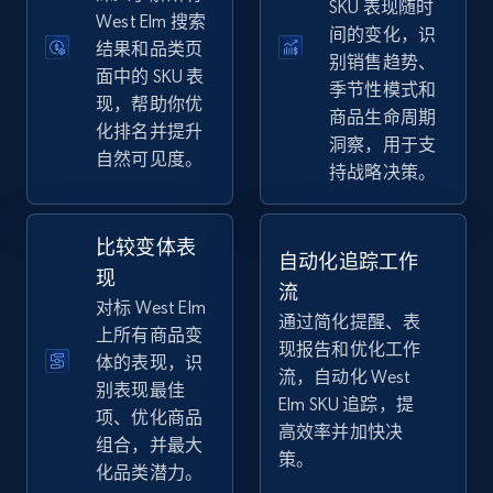
SKU 表现随时
eBay
West Elm 搜索
间的变化，识
结果和品类页
URL, Product id, Title, Seller name, Seller rating,
别销售趋势、
Seller reviews, Breadcrumbs, Root category, and
面中的 SKU 表
季节性模式和
more.
现，帮助你优
商品生命周期
化排名并提升
洞察，用于支
自然可见度。
2.5K+
359+
立即开始
持战略决策。
比较变体表
自动化追踪工作
eBay - Gather data on products using
现
流
specified keywords
对标 West Elm
通过简化提醒、表
URL, Product id, Title, Seller name, Seller rating,
上所有商品变
现报告和优化工作
Seller reviews, Breadcrumbs, Root category, and
体的表现，识
流，自动化 West
more.
别表现最佳
Elm SKU 追踪，提
项、优化商品
高效率并加快决
2.5K+
359+
立即开始
组合，并最大
策。
化品类潜力。