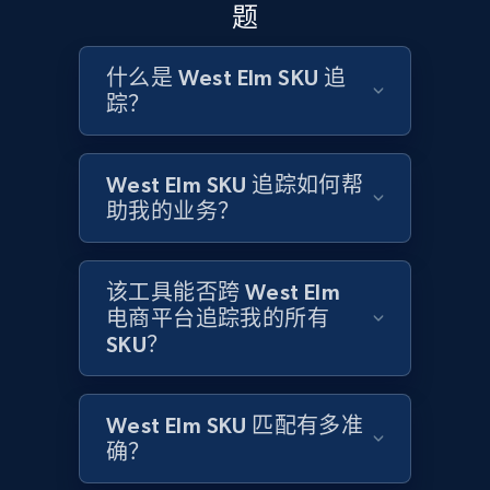
题
and more.
什么是 West Elm SKU 追
2.1K+
355+
立即开始
踪？
West Elm SKU 追踪如何帮
Home Depot US - Discovery products by
助我的业务？
specific category URL
URL, Domain, Country code, Model number,
Sku, Product id, Product name, Manufacturer,
该工具能否跨 West Elm
and more.
电商平台追踪我的所有
SKU？
2.1K+
355+
立即开始
West Elm SKU 匹配有多准
确？
Amazon products global dataset