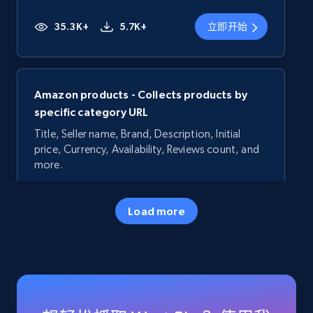
35.3K+
5.7K+
立即开始
Amazon products - Collects products by
specific category URL
Title, Seller name, Brand, Description, Initial
price, Currency, Availability, Reviews count, and
more.
35.3K+
5.7K+
立即开始
Load more
Amazon products - Collects products by
specific keywords
Title, Seller name, Brand, Description, Initial