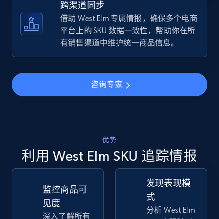
跨渠道同步
借助 West Elm 专属情报，确保多个电商
TikTok Shop - discover records by shop url
平台上的 SKU 数据一致性，帮助你在所
URL, Title, Available, Description, Currency, Initial
有销售渠道中维护统一商品信息。
price, Final price, Discount percent, and more.
5.4K+
668+
立即开始
咨询专家
Amazon sellers info
优势
Seller id, URL, Seller name, Description, Detailed
info, Stars, Feedbacks, Return policy, and more.
利用 West Elm SKU 追踪情报
2.5K+
378+
立即开始
发现表现模
监控商品可
式
见度
分析 West Elm
深入了解所有