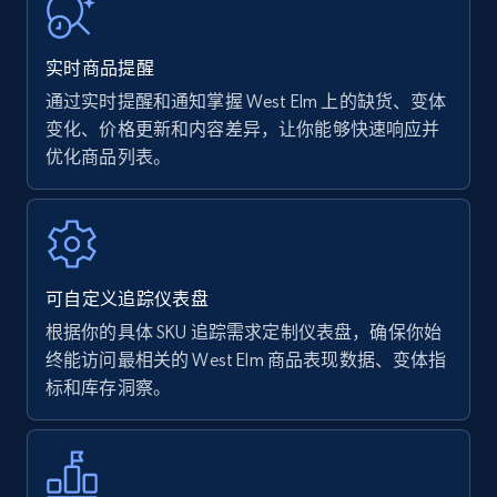
URL, Product name, Product rating, Product
rating object, Product rating max, Rating,
实时商品提醒
Author name, Asin, and more.
通过实时提醒和通知掌握 West Elm 上的缺货、变体
变化、价格更新和内容差异，让你能够快速响应并
7.4K+
870+
立即开始
优化商品列表。
Walmart - products
URL, Final price, Sku, Currency, Gtin,
可自定义追踪仪表盘
Specifications, Image urls, Top reviews, and
more.
根据你的具体 SKU 追踪需求定制仪表盘，确保你始
终能访问最相关的 West Elm 商品表现数据、变体指
标和库存洞察。
5.6K+
875+
立即开始