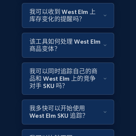
Title, Seller name, Brand, Description, Initial
price, Currency, Availability, Reviews count, and
我可以收到 West Elm 上
more.
库存变化的提醒吗？
2.1K+
375+
立即开始
该工具如何处理 West Elm
商品变体？
Amazon products global dataset - Collects
products by specific category URL
我可以同时追踪自己的商
Title, Seller name, Brand, Description, Initial
品和 West Elm 上的竞争
price, Currency, Availability, Reviews count, and
对手 SKU 吗？
more.
我多快可以开始使用
2.1K+
375+
立即开始
West Elm SKU 追踪？