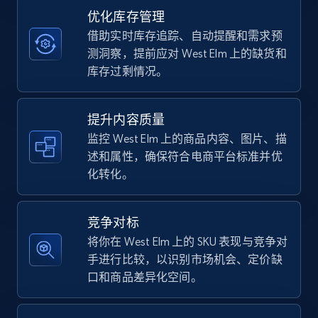
优化库存管理
借助实时库存追踪、自动提醒和需求预
TikTok Shop - category
测洞察，提前应对 West Elm 上的缺货和
URL, Title, Available, Description, Currency, Initial
库存过剩情况。
price, Final price, Discount percent, and more.
提升内容质量
5.4K+
668+
立即开始
监控 West Elm 上的商品内容、图片、描
述和属性，确保符合电商平台标准并优
化转化。
TikTok Shop - Collect TikTok shop products
by keywords search
竞争对标
URL, Title, Available, Description, Currency, Initial
将你在 West Elm 上的 SKU 表现与竞争对
price, Final price, Discount percent, and more.
手进行比较，以识别市场机会、定价缺
口和商品差异化空间。
5.4K+
668+
立即开始