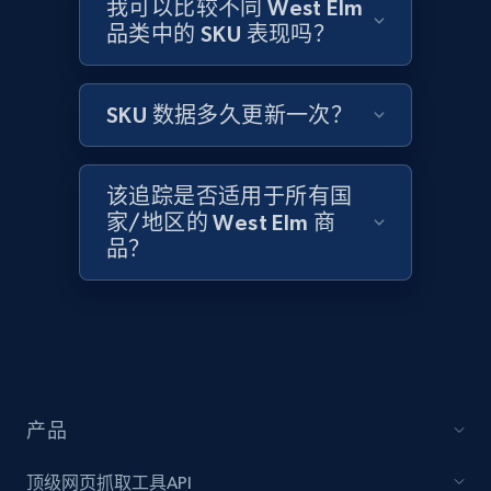
Amazon products global dataset -
我可以比较不同 West Elm
品类中的 SKU 表现吗？
Collecting products by keyword search
Title, Seller name, Brand, Description, Initial
price, Currency, Availability, Reviews count, and
SKU 数据多久更新一次？
more.
2.1K+
375+
立即开始
该追踪是否适用于所有国
家/地区的 West Elm 商
品？
Amazon products global dataset - Collects
products by best sellers category URL
Title, Seller name, Brand, Description, Initial
price, Currency, Availability, Reviews count, and
more.
产品
2.1K+
375+
立即开始
顶级网页抓取工具API