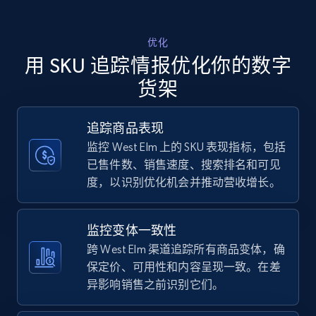
Walmart - products - Discover products by
优化
using sku numbers
用 SKU 追踪情报优化你的数字
URL, Final price, Sku, Currency, Gtin,
货架
Specifications, Image urls, Top reviews, and
more.
追踪商品表现
监控 West Elm 上的 SKU 表现指标，包括
5.6K+
875+
立即开始
已售件数、销售速度、搜索排名和可见
度，以识别优化机会并推动营收增长。
TikTok Shop
监控变体一致性
URL, Title, Available, Description, Currency, Initial
跨 West Elm 渠道追踪所有商品变体，确
price, Final price, Discount percent, and more.
保定价、可用性和内容呈现一致。在差
异影响销售之前识别它们。
5.4K+
668+
立即开始