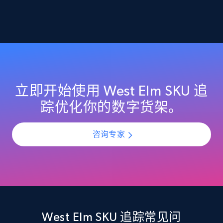
2.1K+
355+
立即开始
Home Depot US - Discover products by
specified URL
URL, Domain, Country code, Model number,
立即开始使用 West Elm SKU 追
Sku, Product id, Product name, Manufacturer,
踪优化你的数字货架。
and more.
咨询专家
2.1K+
355+
立即开始
Home Depot US - Discover products by
specified UPC
URL, Domain, Country code, Model number,
West Elm SKU 追踪常见问
Sku, Product id, Product name, Manufacturer,