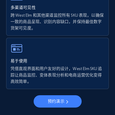
Walmart - products - Find new products by
using specific category URL
多渠道可见性
URL, Final price, Sku, Currency, Gtin,
跨 West Elm 和其他渠道监控所有 SKU 表现，以确保
Specifications, Image urls, Top reviews, and
一致的商品呈现、识别内容缺口，并保持最佳数字
more.
货架可见度。
5.6K+
875+
立即开始
易于使用
Walmart - products - Collects products by
凭借直观界面和用户友好的设计，West Elm SKU 追
specific keywords
踪让商品监控、变体表现分析和电商运营优化变得
URL, Final price, Sku, Currency, Gtin,
高效简单。
Specifications, Image urls, Top reviews, and
more.
预约演示
5.6K+
875+
立即开始