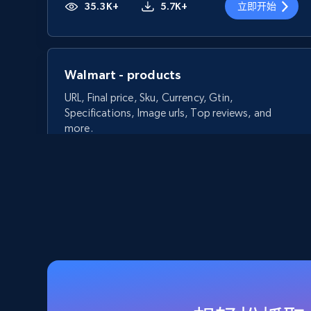
35.3K+
5.7K+
立即开始
Walmart - products
URL, Final price, Sku, Currency, Gtin,
Specifications, Image urls, Top reviews, and
more.
5.6K+
875+
立即开始
Walmart - products - Discover
products by using sku numbers