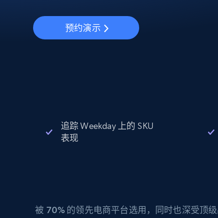
动态代理
起价
$5
$2.5/G
免费套餐
动态代理
5折
超40000万 万高速真人住宅代理
预约演示
起价
ISP 代理
$1.3/IP
数据中心代理
用于数据获取的高速代理
追踪 Weekday 上的 SKU
表现
被
70%
的领先电商平台选用，同时也深受顶级