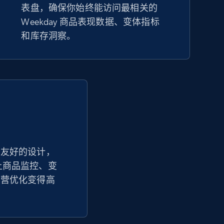
表盘，确保你始终能访问最相关的
eBay
Weekday 商品表现数据、变体指标
URL, Product id, Title, Seller name, Seller rating,
和库存洞察。
Seller reviews, Breadcrumbs, Root category, and
more.
2.5K+
359+
立即开始
Google Shopping - collects products
from web using keywords
户友好的设计，
URL, Product id, Title, Product description,
追踪让商品监控、变
Rating, Reviews count, Images, Variations, and
more.
运营优化变得高
2.4K+
200+
立即开始