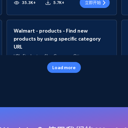
35.3K+
5.7K+
立即开始
Walmart - products - Find new
products by using specific category
URL
URL, Final price, Sku, Currency, Gtin,
Specifications, Image urls, Top reviews, and
Load more
more.
5.6K+
875+
立即开始
TikTok Shop
URL, Title, Available, Description, Currency, Initial