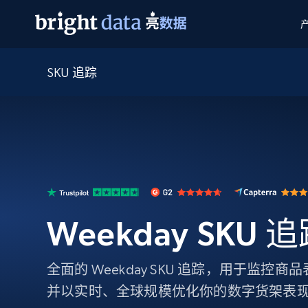
SKU 追踪
网页数据抓取 API
多模态训练
网页数据抓取 API
工具
网页解锁 API
视频与媒体数据
网页解锁 API
起价
$1/ 每1 次
告别封锁和验证码
获得取之不尽的视频，图片及更多内
免费套餐
第三方工具集成
Discover API
视频信息流——为 VLA 准备就绪
免费
起价
爬虫 API
$1/1k请求
始终在线的代理实时网页发现
获取持续、定向的网页视频，用于训
浏览器扩展
器人策略
搜索引擎结果页 API
搜索引擎 API
起价
数据包
代理网络检查
按需获取多引擎搜索结果
$1/ 每1 次
免费套餐
为各行各业生成可直接用于LLM的数据
Google
Bing
Duckduckgo
Yandex
Weekday SKU 
起价
网站地图
爬虫浏览器 API
爬虫浏览器 API
$5/GB
键启动内置隐匿模式的远程浏览器
全面的 Weekday SKU 追踪，用于监控
代理基础设施
并以实时、全球规模优化你的数字货架表
代理服务