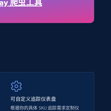
price, Final price, Discount percent, and more.
day 爬虫工具
5.4K+
668+
立即开始
Amazon sellers info
Seller id, URL, Seller name, Description, Detailed
info, Stars, Feedbacks, Return policy, and more.
2.5K+
378+
立即开始
可自定义追踪仪表盘
根据你的具体 SKU 追踪需求定制仪
eBay - Collect products from shops on