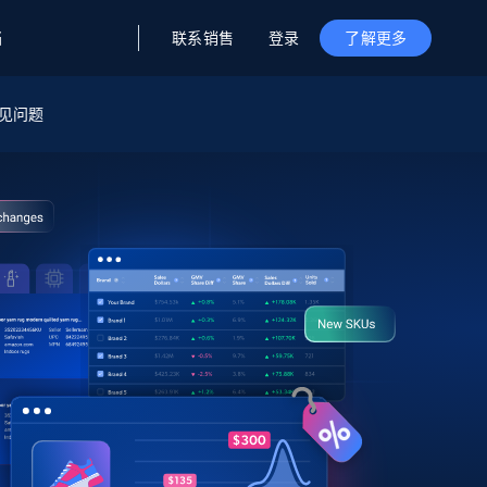
联系销售
登录
档
了解更多
据与洞察
据及洞察
源
见问题
公司
初创企业计划
零售情报
零售
新
起价
$2000/月
解锁实时电商洞察与AI驱动的业务推荐
洞察
联盟推荐
演示智能体
企业级数据服务
托管式数据
起价
为企业级数据收集量身定制
$1500/月
采集
信任中心
集成
Deep Lookup
测试版
Bright SDK
在海量级网页数据上运行复杂
查询