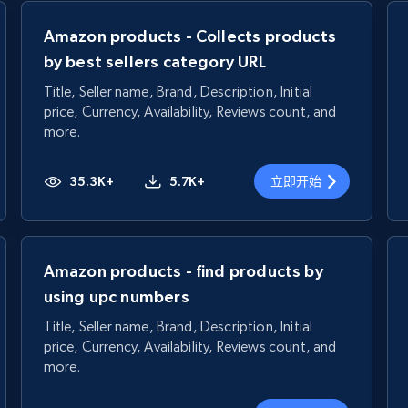
Amazon products - Collects products
by best sellers category URL
Title, Seller name, Brand, Description, Initial
price, Currency, Availability, Reviews count, and
more.
35.3K+
5.7K+
立即开始
Amazon products - find products by
using upc numbers
Title, Seller name, Brand, Description, Initial
price, Currency, Availability, Reviews count, and
more.