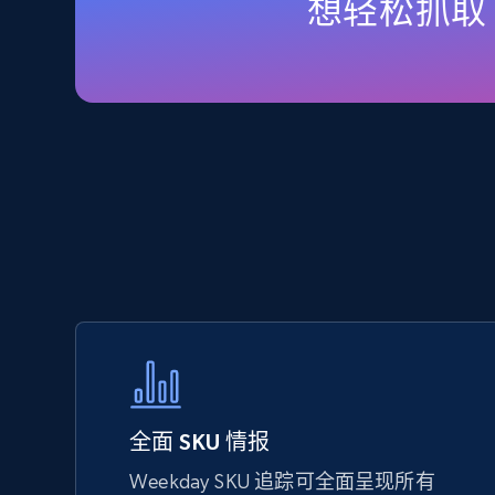
想轻松抓取 
URL, Final price, Sku, Currency, Gtin,
Specifications, Image urls, Top reviews, and
more.
5.6K+
875+
立即开始
TikTok Shop - Collect TikTok shop
products by keywords search
URL, Title, Available, Description, Currency, Initial
price, Final price, Discount percent, and more.
5.4K+
668+
立即开始
全面 SKU 情报
Weekday SKU 追踪可全面呈现所有
eBay