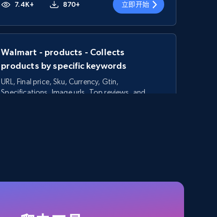
7.4K+
870+
立即开始
Walmart - products - Collects
products by specific keywords
URL, Final price, Sku, Currency, Gtin,
Specifications, Image urls, Top reviews, and
more.
5.6K+
875+
立即开始
TikTok Shop - category
URL, Title, Available, Description, Currency, Initial