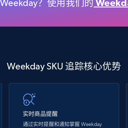
price, Final price, Discount percent, and more.
Weekday？使用我们的
Week
5.4K+
668+
立即开始
TikTok Shop - discover records by shop
Weekday SKU 追踪核心优势
url
URL, Title, Available, Description, Currency, Initial
price, Final price, Discount percent, and more.
5.4K+
668+
立即开始
实时商品提醒
通过实时提醒和通知掌握 Weekday
eBay - Gather data on products using