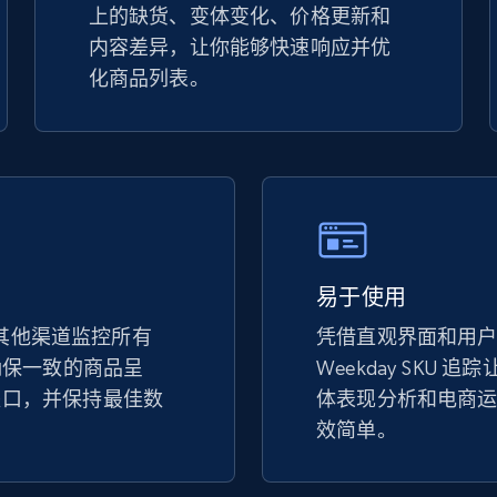
上的缺货、变体变化、价格更新和
specified keywords
内容差异，让你能够快速响应并优
URL, Product id, Title, Seller name, Seller rating,
化商品列表。
Seller reviews, Breadcrumbs, Root category, and
more.
2.5K+
359+
立即开始
Google Shopping
易于使用
URL, Product id, Title, Product description,
 和其他渠道监控所有
凭借直观界面和用
Rating, Reviews count, Images, Variations, and
more.
以确保一致的商品呈
Weekday SKU 
缺口，并保持最佳数
体表现分析和电商
。
效简单。
2.4K+
200+
立即开始