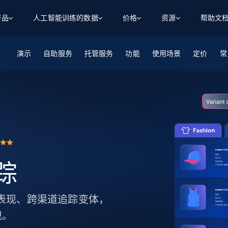
产品
人工智能训练的数据
价格
资源
帮助文
演示
自助服务
智能体 WEB 执行
数据源
数据源
托管服务
功能
使用场景
定价
数
数
资
常
学习中心
搜索及提取
抓取APIs
抓取APIs
起价
$1
$0.75/1k 记录条
请求
容
让 AI 应用具备搜索与爬取整个网络的能力
从 600+ 个网站获取实时数据
免费套餐
博客
领英
电商
社交媒体
ChatGPT
智能体浏览器
爬虫工作室定价
起价
爬虫工作室
练人形机
让智能体浏览网站并自动执行任务
$1/1k请求
案例研究
免费套餐
将任何网站转化为数据管道
亮数据 MCP
免费
起价
数据集
数据集
网络研讨会
站式工具包，全面解锁网页
请求
$250/100K 记录条
集
来自 600+ 个域名的预收集数据
起价
追踪
领英
电商
社交媒体
房地产
代理位置
缓存速递
$0.2/1k HTML
缓存速递
实时网页数据，采集即交付
产品技术视频
商品表现、跨渠道追踪变体，
现。