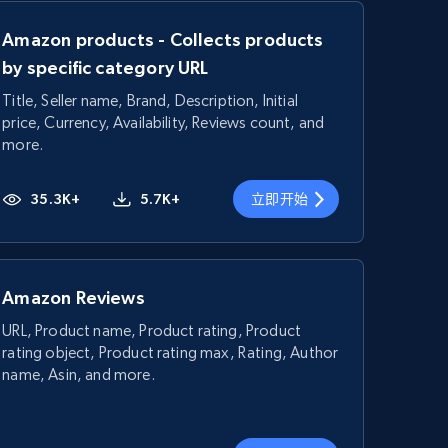
Amazon products - Collects products
by specific category URL
Title, Seller name, Brand, Description, Initial
price, Currency, Availability, Reviews count, and
more.
35.3K+
5.7K+
立即开始
Amazon Reviews
URL, Product name, Product rating, Product
rating object, Product rating max, Rating, Author
name, Asin, and more.