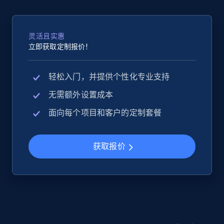
2.5K+
359+
立即开始
灵活且实惠
立即获取定制报价！
Google Shopping
URL, Product id, Title, Product description,
轻松入门，并提供个性化专业支持
Rating, Reviews count, Images, Variations, and
无需额外设置成本
more.
面向每个项目和客户的定制套餐
2.4K+
202+
立即开始
获取报价
Google Shopping - collects products from
web using keywords
URL, Product id, Title, Product description,
Rating, Reviews count, Images, Variations, and
more.