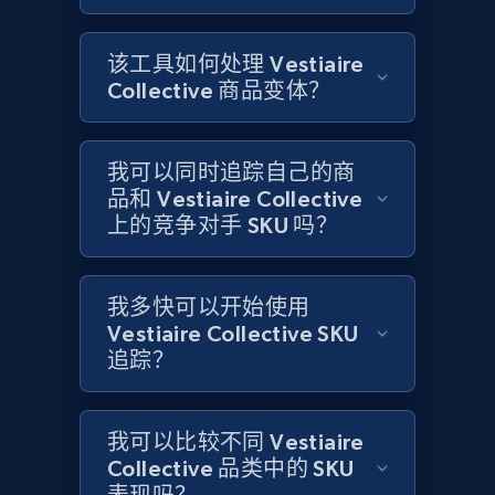
该工具如何处理 Vestiaire
Amazon products global dataset -
Collective 商品变体？
Collecting products by keyword search
Title, Seller name, Brand, Description, Initial
price, Currency, Availability, Reviews count, and
我可以同时追踪自己的商
more.
品和 Vestiaire Collective
上的竞争对手 SKU 吗？
2.1K+
375+
立即开始
我多快可以开始使用
Vestiaire Collective SKU
Amazon products global dataset - Collects
追踪？
products by best sellers category URL
Title, Seller name, Brand, Description, Initial
我可以比较不同 Vestiaire
price, Currency, Availability, Reviews count, and
more.
Collective 品类中的 SKU