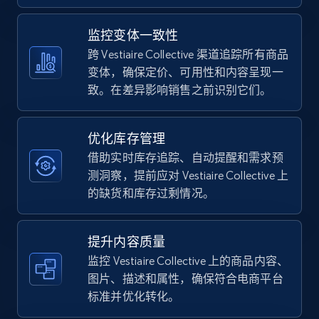
5.4K+
668+
立即开始
监控变体一致性
跨 Vestiaire Collective 渠道追踪所有商品
变体，确保定价、可用性和内容呈现一
致。在差异影响销售之前识别它们。
TikTok Shop - category
URL, Title, Available, Description, Currency, Initial
price, Final price, Discount percent, and more.
优化库存管理
借助实时库存追踪、自动提醒和需求预
5.4K+
668+
立即开始
测洞察，提前应对 Vestiaire Collective 上
的缺货和库存过剩情况。
TikTok Shop - Collect TikTok shop products
提升内容质量
by keywords search
监控 Vestiaire Collective 上的商品内容、
图片、描述和属性，确保符合电商平台
URL, Title, Available, Description, Currency, Initial
price, Final price, Discount percent, and more.
标准并优化转化。