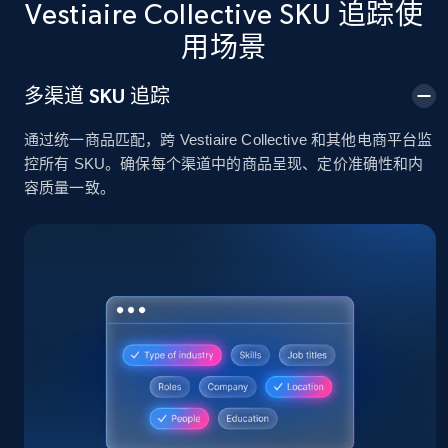
Vestiaire Collective SKU 追踪使
用场景
2.4K+
202+
立即开始
多渠道 SKU 追踪
通过统一商品匹配，跨 Vestiaire Collective 和其他电商平台监
Home Depot US
控所有 SKU。确保每个渠道中的商品呈现、定价准确性和内
URL, Domain, Country code, Model number,
容质量一致。
Sku, Product id, Product name, Manufacturer,
and more.
2.1K+
355+
立即开始
Home Depot US - Gather data on products
using specified keywords
URL, Domain, Country code, Model number,