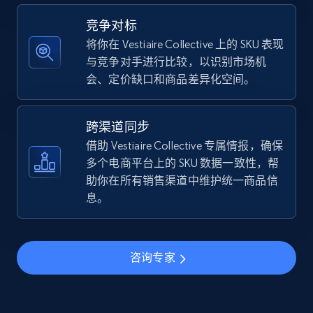
5.4K+
668+
立即开始
竞争对标
将你在 Vestiaire Collective 上的 SKU 表现
与竞争对手进行比较，以识别市场机
会、定价缺口和商品差异化空间。
TikTok Shop - discover records by shop url
URL, Title, Available, Description, Currency, Initial
price, Final price, Discount percent, and more.
跨渠道同步
借助 Vestiaire Collective 专属情报，确保
5.4K+
668+
立即开始
多个电商平台上的 SKU 数据一致性，帮
助你在所有销售渠道中维护统一商品信
息。
Amazon sellers info
Seller id, URL, Seller name, Description, Detailed
咨询专家
info, Stars, Feedbacks, Return policy, and more.
2.5K+
378+
立即开始