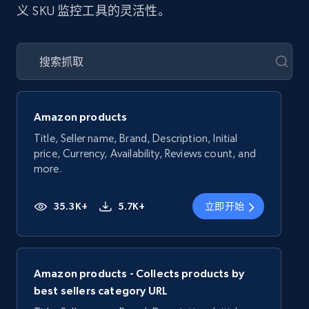
义 SKU 监控工具的灵活性。
Amazon products
Title, Seller name, Brand, Description, Initial
price, Currency, Availability, Reviews count, and
more.
35.3K+
5.7K+
立即开始
Amazon products - Collects products by
best sellers category URL