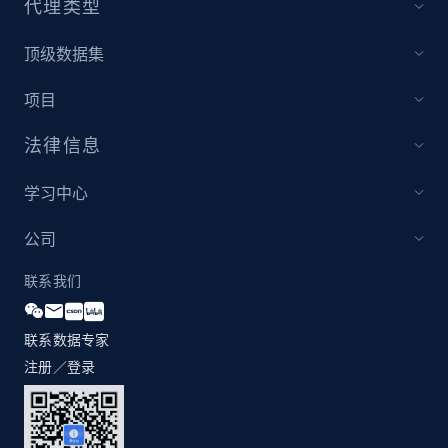
代理类型
price, Currency, Availability, Reviews count, and
more.
顶级数据集
2.1K+
375+
立即开始
项目
法律信息
Etsy
学习中心
URL, Product id, Listing inventory id, Title, Rating,
Reviews count shop, Reviews count item, Initial
公司
price, and more.
联系我们
1.9K+
323+
立即开始
联系数据专家
注册／登录
Etsy - Collect data on products using
specified keywords