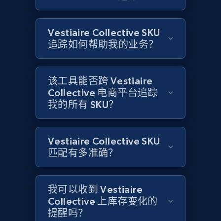
Amazon products global dataset
Vestiaire Collective SKU
Title, Seller name, Brand, Description, Initial
追踪如何帮助我的业务？
price, Currency, Availability, Reviews count, and
more.
该工具能否跨 Vestiaire
2.1K+
375+
立即开始
Collective 电商平台追踪
我的所有 SKU？
Amazon products global dataset - Collects
Vestiaire Collective SKU
products by specific category URL
匹配有多准确？
Title, Seller name, Brand, Description, Initial
price, Currency, Availability, Reviews count, and
more.
我可以收到 Vestiaire
Collective 上库存变化的
2.1K+
375+
立即开始
提醒吗？