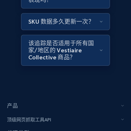
表现吗？
2.1K+
375+
立即开始
SKU 数据多久更新一次？
Amazon products global dataset - Collect
该追踪是否适用于所有国
Amazon products by seller URL
家/地区的 Vestiaire
Title, Seller name, Brand, Description, Initial
Collective 商品？
price, Currency, Availability, Reviews count, and
more.
2.1K+
375+
立即开始
产品
Amazon products global dataset - Collect
products from Brands URLs
顶级网页抓取工具API
Title, Seller name, Brand, Description, Initial