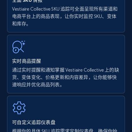
全面 SKU 情报
Vestiaire Collective SKU 追踪可全面呈现所有渠道和
电商平台上的商品表现，让你实时监控 SKU、变体
Amazon Reviews
和库存。
URL, Product name, Product rating, Product
rating object, Product rating max, Rating,
Author name, Asin, and more.
7.4K+
872+
立即开始
实时商品提醒
通过实时提醒和通知掌握 Vestiaire Collective 上的缺
货、变体变化、价格更新和内容差异，让你能够快
速响应并优化商品列表。
Walmart - products
URL, Final price, Sku, Currency, Gtin,
Specifications, Image urls, Top reviews, and
more.
可自定义追踪仪表盘
5.6K+
877+
立即开始
根据你的具体 SKU 追踪需求定制仪表盘，确保你始