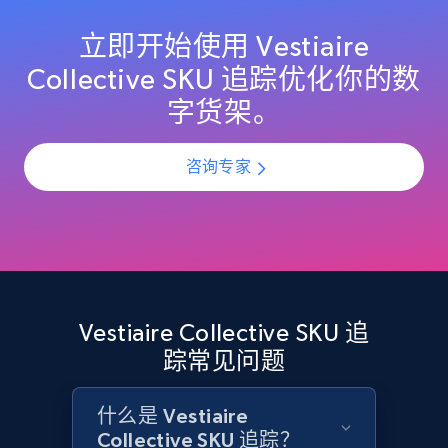
specified UPC
URL, Domain, Country code, Model number,
立即开始使用 Vestiaire
Sku, Product id, Product name, Manufacturer,
Collective SKU 追踪优化你的数
and more.
字货架。
2.1K+
355+
立即开始
咨询专家
Home Depot US - Discovery products by
specific category URL
URL, Domain, Country code, Model number,
Sku, Product id, Product name, Manufacturer,
Vestiaire Collective SKU 追
and more.
踪常见问题
2.1K+
355+
立即开始
什么是 Vestiaire
Collective SKU 追踪？