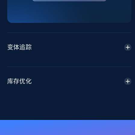
Sku, Product id, Product name, Manufacturer,
and more.
2.1K+
355+
立即开始
变体追踪
Home Depot US - Discover products by
specified URL
URL, Domain, Country code, Model number,
Sku, Product id, Product name, Manufacturer,
库存优化
and more.
2.1K+
355+
立即开始
Home Depot US - Discover products by