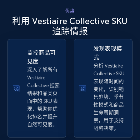
优势
利用 Vestiaire Collective SKU
eBay
追踪情报
URL, Product id, Title, Seller name, Seller rating,
Seller reviews, Breadcrumbs, Root category, and
发现表现模
more.
监控商品可
式
见度
分析 Vestiaire
2.5K+
359+
立即开始
深入了解所有
Collective SKU
Vestiaire
表现随时间的
Collective 搜索
变化，识别销
结果和品类页
eBay - Gather data on products using
售趋势、季节
面中的 SKU 表
specified keywords
性模式和商品
现，帮助你优
生命周期洞
URL, Product id, Title, Seller name, Seller rating,
化排名并提升
Seller reviews, Breadcrumbs, Root category, and
察，用于支持
自然可见度。
more.
战略决策。