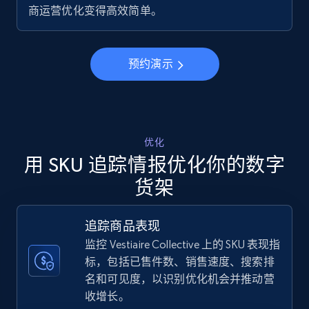
商运营优化变得高效简单。
5.6K+
877+
立即开始
预约演示
Walmart - products - Discover products by
using sku numbers
URL, Final price, Sku, Currency, Gtin,
Specifications, Image urls, Top reviews, and
优化
more.
用 SKU 追踪情报优化你的数字
货架
5.6K+
877+
立即开始
追踪商品表现
监控 Vestiaire Collective 上的 SKU 表现指
TikTok Shop
标，包括已售件数、销售速度、搜索排
名和可见度，以识别优化机会并推动营
URL, Title, Available, Description, Currency, Initial
price, Final price, Discount percent, and more.
收增长。