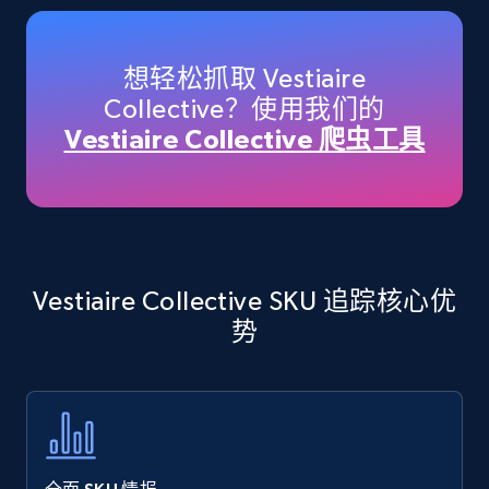
Amazon products - Collects products by
specific keywords
Title, Seller name, Brand, Description, Initial
想轻松抓取 Vestiaire
price, Currency, Availability, Reviews count, and
Collective？使用我们的
more.
Vestiaire Collective 爬虫工具
35.3K+
5.7K+
立即开始
Amazon products - find products by using
Vestiaire Collective SKU 追踪核心优
upc numbers
势
Title, Seller name, Brand, Description, Initial
price, Currency, Availability, Reviews count, and
more.
35.3K+
5.7K+
立即开始