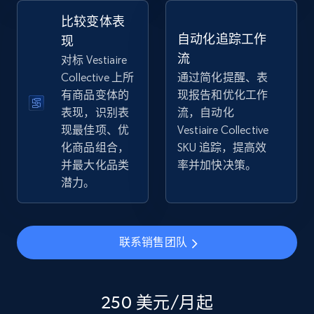
2.5K+
359+
立即开始
比较变体表
自动化追踪工作
现
流
对标 Vestiaire
Collective 上所
通过简化提醒、表
eBay - Collect products from shops on eBay
有商品变体的
现报告和优化工作
URL, Product id, Title, Seller name, Seller rating,
表现，识别表
流，自动化
Seller reviews, Breadcrumbs, Root category, and
现最佳项、优
Vestiaire Collective
more.
化商品组合，
SKU 追踪，提高效
并最大化品类
率并加快决策。
2.5K+
359+
立即开始
潜力。
eBay - Collect records by category
联系销售团队
URL, Product id, Title, Seller name, Seller rating,
Seller reviews, Breadcrumbs, Root category, and
more.
250 美元/月起