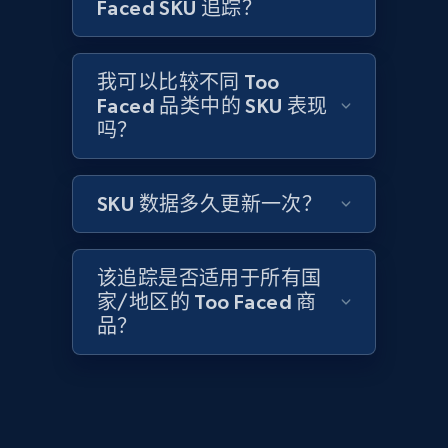
Amazon products global dataset -
Faced SKU 追踪？
Collecting products by keyword search
Title, Seller name, Brand, Description, Initial
我可以比较不同 Too
price, Currency, Availability, Reviews count, and
Faced 品类中的 SKU 表现
more.
吗？
2.1K+
375+
立即开始
SKU 数据多久更新一次？
Amazon products global dataset - Collects
该追踪是否适用于所有国
products by best sellers category URL
家/地区的 Too Faced 商
Title, Seller name, Brand, Description, Initial
品？
price, Currency, Availability, Reviews count, and
more.
2.1K+
375+
立即开始