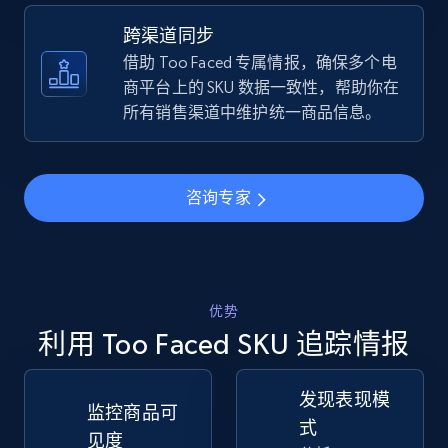
跨渠道同步
TikTok Shop - discover records by shop url
借助 Too Faced 专属情报，确保多个电
URL, Title, Available, Description, Currency, Initial
商平台上的 SKU 数据一致性，帮助你在
price, Final price, Discount percent, and more.
所有销售渠道中维护统一商品信息。
5.4K+
668+
立即开始
咨询专家
Amazon sellers info
Seller id, URL, Seller name, Description, Detailed
info, Stars, Feedbacks, Return policy, and more.
优势
利用 Too Faced SKU 追踪情报
2.5K+
378+
立即开始
发现表现模
监控商品可
式
见度