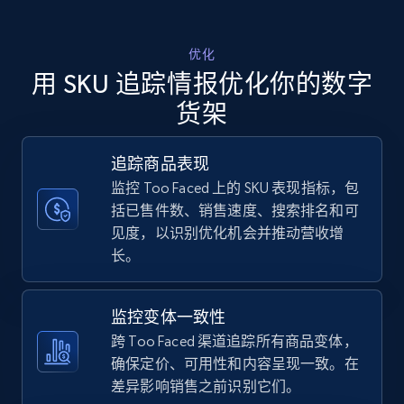
Walmart - products - Discover products by
优化
using sku numbers
用 SKU 追踪情报优化你的数字
URL, Final price, Sku, Currency, Gtin,
货架
Specifications, Image urls, Top reviews, and
more.
追踪商品表现
监控 Too Faced 上的 SKU 表现指标，包
5.6K+
876+
立即开始
括已售件数、销售速度、搜索排名和可
见度，以识别优化机会并推动营收增
长。
TikTok Shop
URL, Title, Available, Description, Currency, Initial
监控变体一致性
price, Final price, Discount percent, and more.
跨 Too Faced 渠道追踪所有商品变体，
确保定价、可用性和内容呈现一致。在
5.4K+
668+
立即开始
差异影响销售之前识别它们。