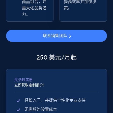
商品组合，并
提高效率并加快决
最大化品类潜
策。
eBay - Collect products from shops on eBay
力。
URL, Product id, Title, Seller name, Seller rating,
Seller reviews, Breadcrumbs, Root category, and
more.
联系销售团队
2.5K+
359+
立即开始
250 美元/月起
eBay - Collect records by category
URL, Product id, Title, Seller name, Seller rating,
灵活且实惠
Seller reviews, Breadcrumbs, Root category, and
立即获取定制报价！
more.
轻松入门，并提供个性化专业支持
2.5K+
359+
立即开始
无需额外设置成本