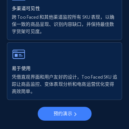
Walmart - products - Find new products by
using specific category URL
多渠道可见性
URL, Final price, Sku, Currency, Gtin,
跨 Too Faced 和其他渠道监控所有 SKU 表现，以确
Specifications, Image urls, Top reviews, and
保一致的商品呈现、识别内容缺口，并保持最佳数
more.
字货架可见度。
5.6K+
876+
立即开始
易于使用
Walmart - products - Collects products by
凭借直观界面和用户友好的设计，Too Faced SKU 追
specific keywords
踪让商品监控、变体表现分析和电商运营优化变得
URL, Final price, Sku, Currency, Gtin,
高效简单。
Specifications, Image urls, Top reviews, and
more.
预约演示
5.6K+
876+
立即开始