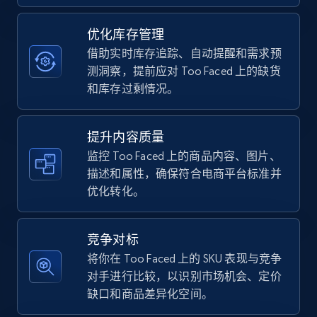
优化库存管理
TikTok Shop - category
借助实时库存追踪、自动提醒和需求预
URL, Title, Available, Description, Currency, Initial
测洞察，提前应对 Too Faced 上的缺货
price, Final price, Discount percent, and more.
和库存过剩情况。
5.4K+
668+
立即开始
提升内容质量
监控 Too Faced 上的商品内容、图片、
描述和属性，确保符合电商平台标准并
优化转化。
TikTok Shop - Collect TikTok shop products
by keywords search
URL, Title, Available, Description, Currency, Initial
竞争对标
price, Final price, Discount percent, and more.
将你在 Too Faced 上的 SKU 表现与竞争
对手进行比较，以识别市场机会、定价
5.4K+
668+
立即开始
缺口和商品差异化空间。