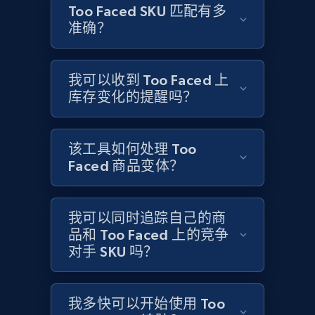
Title, Seller name, Brand, Description, Initial
Too Faced SKU 匹配有多
price, Currency, Availability, Reviews count, and
准确？
more.
2.1K+
375+
立即开始
我可以收到 Too Faced 上
库存变化的提醒吗？
Amazon products global dataset - Collects
该工具如何处理 Too
products by specific category URL
Faced 商品变体？
Title, Seller name, Brand, Description, Initial
price, Currency, Availability, Reviews count, and
more.
我可以同时追踪自己的商
品和 Too Faced 上的竞争
对手 SKU 吗？
2.1K+
375+
立即开始
我多快可以开始使用 Too