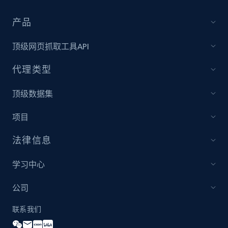
产品
Amazon products global dataset - Collect
Amazon products by seller URL
顶级网页抓取工具API
Title, Seller name, Brand, Description, Initial
代理类型
price, Currency, Availability, Reviews count, and
more.
顶级数据集
2.1K+
375+
立即开始
项目
法律信息
Amazon products global dataset - Collect
学习中心
products from Brands URLs
公司
Title, Seller name, Brand, Description, Initial
price, Currency, Availability, Reviews count, and
联系我们
more.