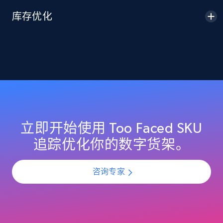
2.1K+
355+
立即开始
库存优化
Home Depot US - Discover products by
specified URL
URL, Domain, Country code, Model number,
Sku, Product id, Product name, Manufacturer,
and more.
立即开始使用 Too Faced SKU
2.1K+
355+
立即开始
追踪优化你的数字货架。
咨询专家
Home Depot US - Discover products by
specified UPC
URL, Domain, Country code, Model number,
Sku, Product id, Product name, Manufacturer,