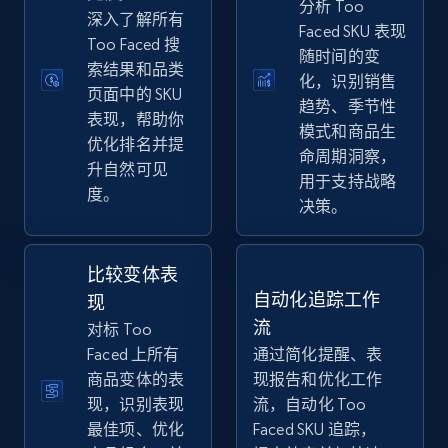
分析 Too
eBay
深入了解所有
Faced SKU 表现
Too Faced 搜
URL, Product id, Title, Seller name, Seller rating,
随时间的变
Seller reviews, Breadcrumbs, Root category, and
索结果和品类
化，识别销售
more.
页面中的 SKU
趋势、季节性
表现，帮助你
模式和商品生
优化排名并提
2.5K+
359+
立即开始
命周期洞察，
升自然可见
用于支持战略
度。
决策。
eBay - Gather data on products using
specified keywords
比较变体表
URL, Product id, Title, Seller name, Seller rating,
自动化追踪工作
现
Seller reviews, Breadcrumbs, Root category, and
流
对标 Too
more.
Faced 上所有
通过简化提醒、表
商品变体的表
现报告和优化工作
2.5K+
359+
立即开始
现，识别表现
流，自动化 Too
最佳项、优化
Faced SKU 追踪，