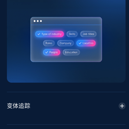
Home Depot US
URL, Domain, Country code, Model number,
Sku, Product id, Product name, Manufacturer,
and more.
2.1K+
355+
立即开始
Home Depot US - Gather data on products
using specified keywords
变体追踪
URL, Domain, Country code, Model number,
Sku, Product id, Product name, Manufacturer,
and more.