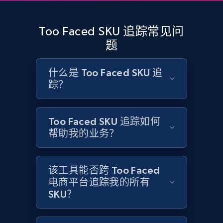
and more.
Too Faced SKU 追踪常见问
2.1K+
355+
立即开始
题
什么是 Too Faced SKU 追
踪？
Home Depot US - Discovery products by
specific category URL
URL, Domain, Country code, Model number,
Too Faced SKU 追踪如何
Sku, Product id, Product name, Manufacturer,
帮助我的业务？
and more.
2.1K+
355+
立即开始
该工具能否跨 Too Faced
电商平台追踪我的所有
SKU？
Amazon products global dataset