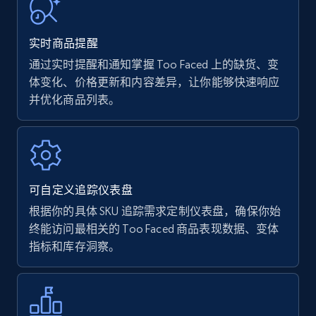
URL, Product name, Product rating, Product
rating object, Product rating max, Rating,
实时商品提醒
Author name, Asin, and more.
通过实时提醒和通知掌握 Too Faced 上的缺货、变
体变化、价格更新和内容差异，让你能够快速响应
7.4K+
872+
立即开始
并优化商品列表。
Walmart - products
URL, Final price, Sku, Currency, Gtin,
可自定义追踪仪表盘
Specifications, Image urls, Top reviews, and
more.
根据你的具体 SKU 追踪需求定制仪表盘，确保你始
终能访问最相关的 Too Faced 商品表现数据、变体
指标和库存洞察。
5.6K+
876+
立即开始