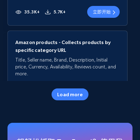
35.3K+
5.7K+
立即开始
Amazon products - Collects products by
specific category URL
Title, Seller name, Brand, Description, Initial
price, Currency, Availability, Reviews count, and
more.
35.3K+
5.7K+
立即开始
Load more
Amazon products - Collects products by
specific keywords
Title, Seller name, Brand, Description, Initial