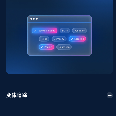
Amazon products global dataset
Title, Seller name, Brand, Description, Initial
price, Currency, Availability, Reviews count, and
more.
2.1K+
375+
立即开始
Amazon products global dataset - Collects
products by specific category URL
变体追踪
Title, Seller name, Brand, Description, Initial
price, Currency, Availability, Reviews count, and
more.