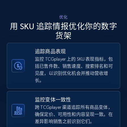
Walmart - products - Discover products by
优化
using sku numbers
用 SKU 追踪情报优化你的数字
URL, Final price, Sku, Currency, Gtin,
货架
Specifications, Image urls, Top reviews, and
more.
追踪商品表现
监控 TCGplayer 上的 SKU 表现指标，包
5.6K+
875+
立即开始
括已售件数、销售速度、搜索排名和可
见度，以识别优化机会并推动营收增
长。
TikTok Shop
URL, Title, Available, Description, Currency, Initial
监控变体一致性
price, Final price, Discount percent, and more.
跨 TCGplayer 渠道追踪所有商品变体，
确保定价、可用性和内容呈现一致。在
5.4K+
667+
立即开始
差异影响销售之前识别它们。