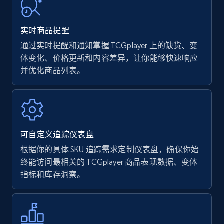
URL, Product name, Product rating, Product
rating object, Product rating max, Rating,
实时商品提醒
Author name, Asin, and more.
通过实时提醒和通知掌握 TCGplayer 上的缺货、变
体变化、价格更新和内容差异，让你能够快速响应
7.4K+
870+
立即开始
并优化商品列表。
Walmart - products
URL, Final price, Sku, Currency, Gtin,
可自定义追踪仪表盘
Specifications, Image urls, Top reviews, and
more.
根据你的具体 SKU 追踪需求定制仪表盘，确保你始
终能访问最相关的 TCGplayer 商品表现数据、变体
指标和库存洞察。
5.6K+
875+
立即开始