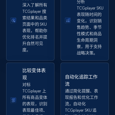
分析
eBay
深入了解所有
TCGplayer SKU
TCGplayer 搜
URL, Product id, Title, Seller name, Seller rating,
表现随时间的
Seller reviews, Breadcrumbs, Root category, and
索结果和品类
变化，识别销
more.
页面中的 SKU
售趋势、季节
表现，帮助你
性模式和商品
优化排名并提
2.5K+
359+
立即开始
生命周期洞
升自然可见
察，用于支持
度。
战略决策。
eBay - Gather data on products using
specified keywords
比较变体表
URL, Product id, Title, Seller name, Seller rating,
自动化追踪工作
现
Seller reviews, Breadcrumbs, Root category, and
流
对标
more.
TCGplayer 上
通过简化提醒、表
所有商品变体
现报告和优化工作
2.5K+
359+
立即开始
的表现，识别
流，自动化
表现最佳项、
TCGplayer SKU 追