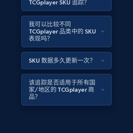
Home Depot US - Gather data on products
TCGplayer SKU 追踪？
using specified keywords
URL, Domain, Country code, Model number,
我可以比较不同
Sku, Product id, Product name, Manufacturer,
TCGplayer 品类中的 SKU
and more.
表现吗？
2.1K+
353+
立即开始
SKU 数据多久更新一次？
Home Depot US - Discover products by
该追踪是否适用于所有国
specified URL
家/地区的 TCGplayer 商
URL, Domain, Country code, Model number,
品？
Sku, Product id, Product name, Manufacturer,
and more.
2.1K+
353+
立即开始