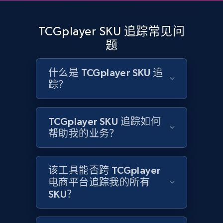
more.
TCGplayer SKU 追踪常见问
2.1K+
375+
立即开始
题
什么是 TCGplayer SKU 追
踪？
Amazon products global dataset - Collect
Amazon products by seller URL
Title, Seller name, Brand, Description, Initial
TCGplayer SKU 追踪如何
price, Currency, Availability, Reviews count, and
帮助我的业务？
more.
2.1K+
375+
立即开始
该工具能否跨 TCGplayer
电商平台追踪我的所有
SKU？
Amazon products global dataset - Collect
products from Brands URLs