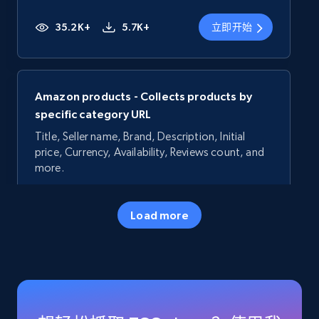
35.2K+
5.7K+
立即开始
Amazon products - Collects products by
specific category URL
Title, Seller name, Brand, Description, Initial
price, Currency, Availability, Reviews count, and
more.
35.2K+
5.7K+
立即开始
Load more
Amazon products - Collects products by
specific keywords
Title, Seller name, Brand, Description, Initial