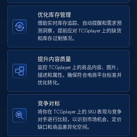
优化库存管理
TikTok Shop - category
借助实时库存追踪、自动提醒和需求预
URL, Title, Available, Description, Currency, Initial
测洞察，提前应对 TCGplayer 上的缺货
price, Final price, Discount percent, and more.
和库存过剩情况。
5.4K+
667+
立即开始
提升内容质量
监控 TCGplayer 上的商品内容、图片、
描述和属性，确保符合电商平台标准并
优化转化。
TikTok Shop - Collect TikTok shop products
by keywords search
URL, Title, Available, Description, Currency, Initial
竞争对标
price, Final price, Discount percent, and more.
将你在 TCGplayer 上的 SKU 表现与竞争
对手进行比较，以识别市场机会、定价
5.4K+
667+
立即开始
缺口和商品差异化空间。