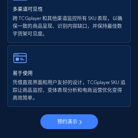
Walmart - products - Find new products by
using specific category URL
多渠道可见性
URL, Final price, Sku, Currency, Gtin,
跨 TCGplayer 和其他渠道监控所有 SKU 表现，以确
Specifications, Image urls, Top reviews, and
保一致的商品呈现、识别内容缺口，并保持最佳数
more.
字货架可见度。
5.6K+
875+
立即开始
易于使用
Walmart - products - Collects products by
凭借直观界面和用户友好的设计，TCGplayer SKU 追
specific keywords
踪让商品监控、变体表现分析和电商运营优化变得
URL, Final price, Sku, Currency, Gtin,
高效简单。
Specifications, Image urls, Top reviews, and
more.
预约演示
5.6K+
875+
立即开始