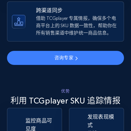
跨渠道同步
TikTok Shop - discover records by shop url
借助 TCGplayer 专属情报，确保多个电
URL, Title, Available, Description, Currency, Initial
商平台上的 SKU 数据一致性，帮助你在
price, Final price, Discount percent, and more.
所有销售渠道中维护统一商品信息。
5.4K+
667+
立即开始
咨询专家
Amazon sellers info
Seller id, URL, Seller name, Description, Detailed
info, Stars, Feedbacks, Return policy, and more.
优势
利用 TCGplayer SKU 追踪情报
2.5K+
378+
立即开始
发现表现模
监控商品可
式
见度