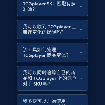
TCGplayer SKU 匹配有多
Title, Seller name, Brand, Description, Initial
准确？
price, Currency, Availability, Reviews count, and
more.
我可以收到 TCGplayer 上
2.1K+
375+
立即开始
库存变化的提醒吗？
该工具如何处理
Home Depot US
TCGplayer 商品变体？
URL, Domain, Country code, Model number,
Sku, Product id, Product name, Manufacturer,
and more.
我可以同时追踪自己的商
品和 TCGplayer 上的竞争
对手 SKU 吗？
2.1K+
353+
立即开始
我多快可以开始使用