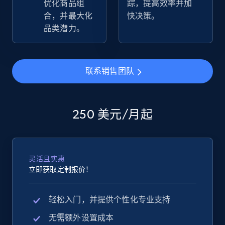
优化商品组
踪，提高效率并加
合，并最大化
快决策。
eBay - Collect products from shops on eBay
品类潜力。
URL, Product id, Title, Seller name, Seller rating,
Seller reviews, Breadcrumbs, Root category, and
more.
联系销售团队
2.5K+
359+
立即开始
250 美元/月起
eBay - Collect records by category
URL, Product id, Title, Seller name, Seller rating,
灵活且实惠
Seller reviews, Breadcrumbs, Root category, and
立即获取定制报价！
more.
轻松入门，并提供个性化专业支持
2.5K+
359+
立即开始
无需额外设置成本