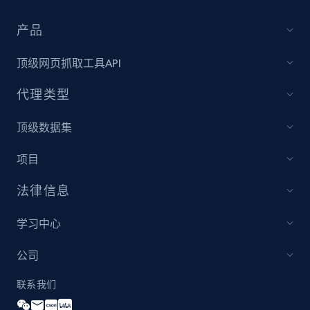
产品
Home Depot US - Discover products by
specified UPC
顶级网页抓取工具API
URL, Domain, Country code, Model number,
代理类型
Sku, Product id, Product name, Manufacturer,
and more.
顶级数据集
2.1K+
353+
立即开始
项目
法律信息
Home Depot US - Discovery products by
学习中心
specific category URL
公司
URL, Domain, Country code, Model number,
Sku, Product id, Product name, Manufacturer,
联系我们
and more.