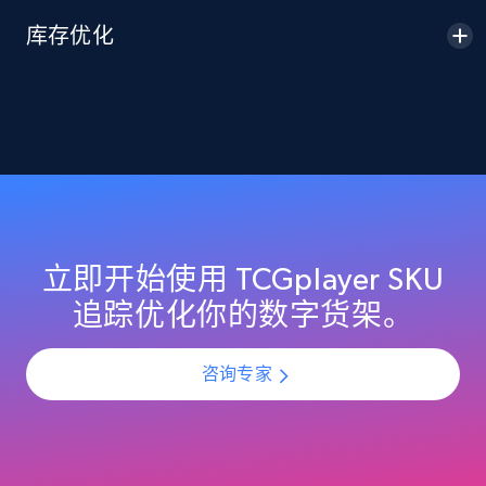
2.1K+
375+
立即开始
库存优化
Amazon products global dataset -
Collecting products by keyword search
Title, Seller name, Brand, Description, Initial
price, Currency, Availability, Reviews count, and
more.
立即开始使用 TCGplayer SKU
2.1K+
375+
立即开始
追踪优化你的数字货架。
咨询专家
Amazon products global dataset - Collects
products by best sellers category URL
Title, Seller name, Brand, Description, Initial
price, Currency, Availability, Reviews count, and