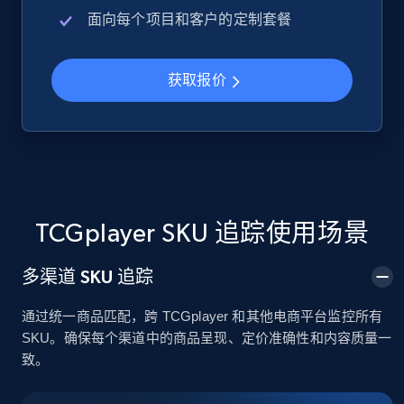
面向每个项目和客户的定制套餐
Google Shopping
URL, Product id, Title, Product description,
获取报价
Rating, Reviews count, Images, Variations, and
more.
2.4K+
199+
立即开始
TCGplayer SKU 追踪使用场景
Google Shopping - collects products from
web using keywords
多渠道 SKU 追踪
URL, Product id, Title, Product description,
通过统一商品匹配，跨 TCGplayer 和其他电商平台监控所有
Rating, Reviews count, Images, Variations, and
SKU。确保每个渠道中的商品呈现、定价准确性和内容质量一
more.
致。
2.4K+
199+
立即开始