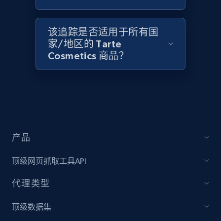
2.1K+
375+
立即开始
该追踪是否适用于所有国
家/地区的 Tarte
Amazon products global dataset - Collect
Cosmetics 商品？
Amazon products by seller URL
Title, Seller name, Brand, Description, Initial
price, Currency, Availability, Reviews count, and
more.
2.1K+
375+
立即开始
产品
顶级网页抓取工具API
Amazon products global dataset - Collect
代理类型
products from Brands URLs
Title, Seller name, Brand, Description, Initial
顶级数据集
price, Currency, Availability, Reviews count, and