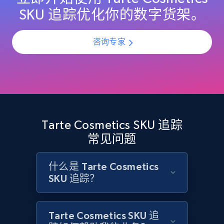
URL, Domain, Country code, Model number,
SKU 追踪优化你的数字货架。
Sku, Product id, Product name, Manufacturer,
and more.
咨询专家
2.1K+
355+
立即开始
Home Depot US - Discovery products by
specific category URL
Tarte Cosmetics SKU 追踪
URL, Domain, Country code, Model number,
常见问题
Sku, Product id, Product name, Manufacturer,
and more.
什么是 Tarte Cosmetics
SKU 追踪？
2.1K+
355+
立即开始
Tarte Cosmetics SKU 追