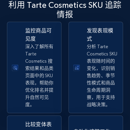
利用 Tarte Cosmetics SKU 追踪
情报
eBay
URL, Product id, Title, Seller name, Seller rating,
监控商品可
发现表现模
Seller reviews, Breadcrumbs, Root category, and
见度
式
more.
深入了解所有
分析 Tarte
Tarte
Cosmetics SKU
2.5K+
359+
立即开始
Cosmetics 搜
表现随时间的
索结果和品类
变化，识别销
页面中的 SKU
售趋势、季节
eBay - Gather data on products using
表现，帮助你
性模式和商品
specified keywords
优化排名并提
生命周期洞
升自然可见
察，用于支持
URL, Product id, Title, Seller name, Seller rating,
度。
战略决策。
Seller reviews, Breadcrumbs, Root category, and
more.
比较变体表
2.5K+
359+
立即开始