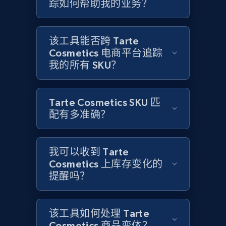
踪如何帮助我的业务？
Amazon products global dataset
Title, Seller name, Brand, Description, Initial
price, Currency, Availability, Reviews count, and
该工具能否跨 Tarte
more.
Cosmetics 电商平台追踪
我的所有 SKU？
2.1K+
375+
立即开始
Tarte Cosmetics SKU 匹
配有多准确？
Amazon products global dataset - Collects
products by specific category URL
我可以收到 Tarte
Title, Seller name, Brand, Description, Initial
price, Currency, Availability, Reviews count, and
Cosmetics 上库存变化的
more.
提醒吗？
2.1K+
375+
立即开始
该工具如何处理 Tarte
Cosmetics 商品变体？