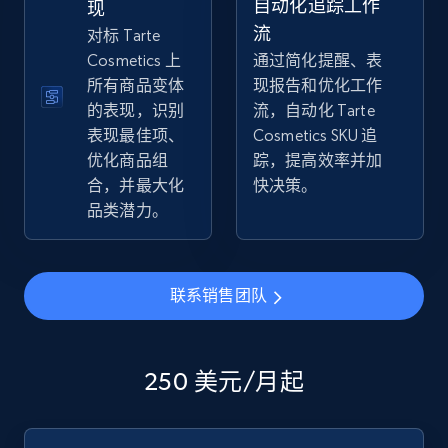
自动化追踪工作
现
流
对标 Tarte
Cosmetics 上
通过简化提醒、表
所有商品变体
现报告和优化工作
eBay - Collect products from shops on eBay
的表现，识别
流，自动化 Tarte
URL, Product id, Title, Seller name, Seller rating,
表现最佳项、
Cosmetics SKU 追
Seller reviews, Breadcrumbs, Root category, and
优化商品组
踪，提高效率并加
more.
合，并最大化
快决策。
品类潜力。
2.5K+
359+
立即开始
联系销售团队
eBay - Collect records by category
URL, Product id, Title, Seller name, Seller rating,
Seller reviews, Breadcrumbs, Root category, and
250 美元/月起
more.
2.5K+
359+
立即开始