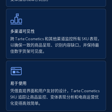
Walmart - products - Find new products by
using specific category URL
URL, Final price, Sku, Currency, Gtin,
Specifications, Image urls, Top reviews, and
多渠道可见性
more.
跨 Tarte Cosmetics 和其他渠道监控所有 SKU 表现，
以确保一致的商品呈现、识别内容缺口，并保持最
5.6K+
876+
立即开始
佳数字货架可见度。
Walmart - products - Collects products by
specific keywords
易于使用
URL, Final price, Sku, Currency, Gtin,
凭借直观界面和用户友好的设计，Tarte Cosmetics
Specifications, Image urls, Top reviews, and
SKU 追踪让商品监控、变体表现分析和电商运营优
more.
化变得高效简单。