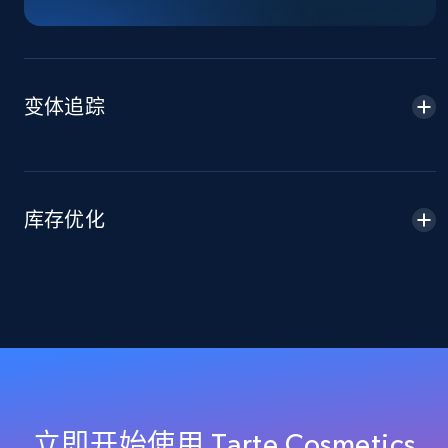
and more.
2.1K+
355+
立即开始
变体追踪
Home Depot US - Discover products by
specified URL
URL, Domain, Country code, Model number,
库存优化
Sku, Product id, Product name, Manufacturer,
and more.
2.1K+
355+
立即开始
Home Depot US - Discover products by
specified UPC
立即开始使用 Tarte Cosmetics