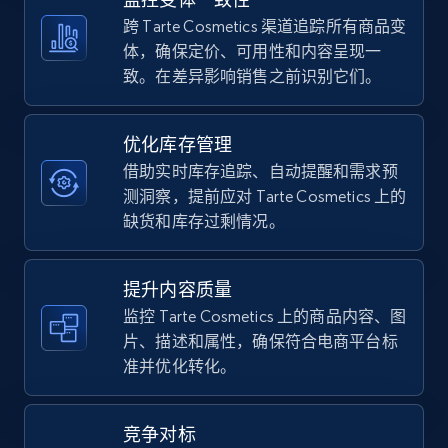
5.4K+
668+
立即开始
跨 Tarte Cosmetics 渠道追踪所有商品变
体，确保定价、可用性和内容呈现一
致。在差异影响销售之前识别它们。
TikTok Shop - category
URL, Title, Available, Description, Currency, Initial
优化库存管理
price, Final price, Discount percent, and more.
借助实时库存追踪、自动提醒和需求预
测洞察，提前应对 Tarte Cosmetics 上的
5.4K+
668+
立即开始
缺货和库存过剩情况。
提升内容质量
TikTok Shop - Collect TikTok shop products
监控 Tarte Cosmetics 上的商品内容、图
by keywords search
片、描述和属性，确保符合电商平台标
准并优化转化。
URL, Title, Available, Description, Currency, Initial
price, Final price, Discount percent, and more.
竞争对标
5.4K+
668+
立即开始