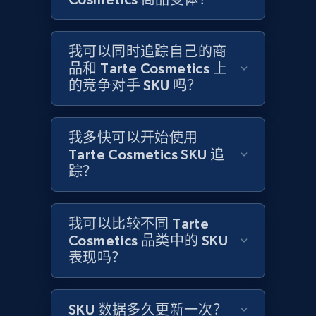
Amazon products global dataset -
我可以同时追踪自己的商
Collecting products by keyword search
品和 Tarte Cosmetics 上
Title, Seller name, Brand, Description, Initial
的竞争对手 SKU 吗？
price, Currency, Availability, Reviews count, and
more.
我多快可以开始使用
2.1K+
375+
立即开始
Tarte Cosmetics SKU 追
踪？
Amazon products global dataset - Collects
我可以比较不同 Tarte
products by best sellers category URL
Cosmetics 品类中的 SKU
Title, Seller name, Brand, Description, Initial
表现吗？
price, Currency, Availability, Reviews count, and
more.
SKU 数据多久更新一次？