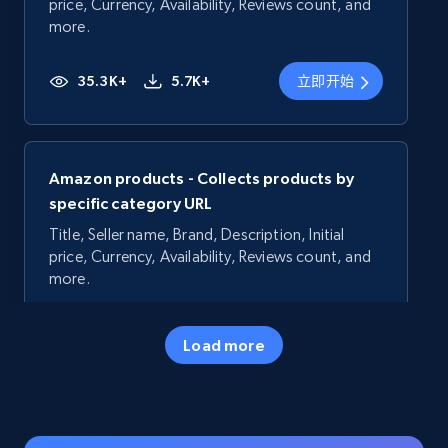
price, Currency, Availability, Reviews count, and
more.
35.3K+
5.7K+
立即开始
Amazon products - Collects products by
specific category URL
Title, Seller name, Brand, Description, Initial
price, Currency, Availability, Reviews count, and
more.
35.3K+
5.7K+
立即开始
Load more
Amazon products - Collects products by