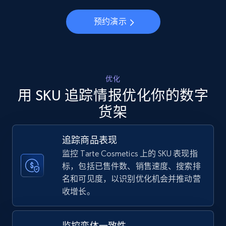
5.6K+
876+
立即开始
预约演示
Walmart - products - Discover products by
using sku numbers
URL, Final price, Sku, Currency, Gtin,
优化
Specifications, Image urls, Top reviews, and
用 SKU 追踪情报优化你的数字
more.
货架
5.6K+
876+
立即开始
追踪商品表现
监控 Tarte Cosmetics 上的 SKU 表现指
标，包括已售件数、销售速度、搜索排
TikTok Shop
名和可见度，以识别优化机会并推动营
收增长。
URL, Title, Available, Description, Currency, Initial
price, Final price, Discount percent, and more.
监控变体一致性