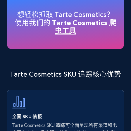
specific keywords
Title, Seller name, Brand, Description, Initial
想轻松抓取 Tarte Cosmetics？
price, Currency, Availability, Reviews count, and
使用我们的
Tarte Cosmetics 爬
more.
虫工具
35.3K+
5.7K+
立即开始
Amazon products - find products by using
Tarte Cosmetics SKU 追踪核心优势
upc numbers
Title, Seller name, Brand, Description, Initial
price, Currency, Availability, Reviews count, and
more.
35.3K+
5.7K+
立即开始
全面 SKU 情报
Tarte Cosmetics SKU 追踪可全面呈现所有渠道和电