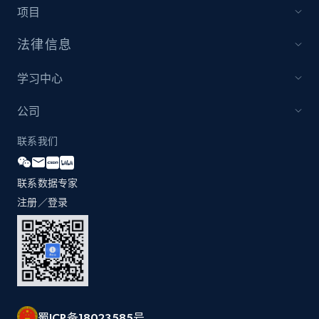
more.
项目
法律信息
2.1K+
375+
立即开始
学习中心
公司
Etsy
URL, Product id, Listing inventory id, Title, Rating,
联系我们
Reviews count shop, Reviews count item, Initial
price, and more.
联系数据专家
注册／登录
1.9K+
323+
立即开始
Etsy - Collect data on products using
specified keywords
URL, Product id, Listing inventory id, Title, Rating,
蜀ICP备18023585号