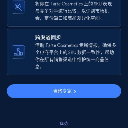
将你在 Tarte Cosmetics 上的 SKU 表现
与竞争对手进行比较，以识别市场机
会、定价缺口和商品差异化空间。
TikTok Shop - discover records by shop url
URL, Title, Available, Description, Currency, Initial
跨渠道同步
price, Final price, Discount percent, and more.
借助 Tarte Cosmetics 专属情报，确保多
个电商平台上的 SKU 数据一致性，帮助
5.4K+
668+
立即开始
你在所有销售渠道中维护统一商品信
息。
Amazon sellers info
咨询专家
Seller id, URL, Seller name, Description, Detailed
info, Stars, Feedbacks, Return policy, and more.
2.5K+
378+
立即开始
优势