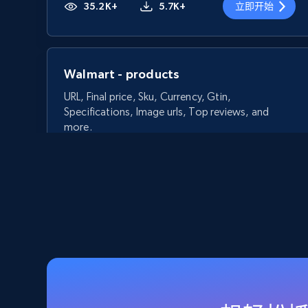
35.2K+
5.7K+
立即开始
Walmart - products
URL, Final price, Sku, Currency, Gtin,
Specifications, Image urls, Top reviews, and
more.
5.6K+
875+
立即开始
Walmart - products - Discover
products by using sku numbers