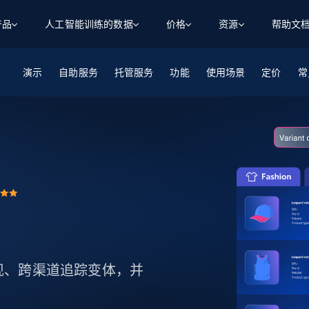
产品
人工智能训练的数据
价格
资源
帮助文
演示
自助服务
智能体 WEB 执行
数据源
数据源
托管服务
功能
使用场景
定价
数
数
资
常
学习中心
搜索及提取
抓取APIs
抓取APIs
起价
$1
$0.75/1k 记录条
请求
容
让 AI 应用具备搜索与爬取整个网络的能力
从 600+ 个网站获取实时数据
免费套餐
博客
领英
电商
社交媒体
ChatGPT
智能体浏览器
爬虫工作室定价
起价
爬虫工作室
练人形机
让智能体浏览网站并自动执行任务
$1/1k请求
案例研究
免费套餐
将任何网站转化为数据管道
亮数据 MCP
免费
起价
数据集
数据集
网络研讨会
站式工具包，全面解锁网页
请求
$250/100K 记录条
集
来自 600+ 个域名的预收集数据
起价
领英
电商
社交媒体
房地产
代理位置
缓存速递
$0.2/1k HTML
缓存速递
实时网页数据，采集即交付
产品技术视频
品表现、跨渠道追踪变体，并
。