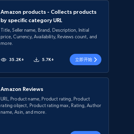
Amazon products - Collects products
by specific category URL
Title, Seller name, Brand, Description, Initial
price, Currency, Availability, Reviews count, and
more.
35.2K+
5.7K+
立即开始
Amazon Reviews
URL, Product name, Product rating, Product
rating object, Product rating max, Rating, Author
name, Asin, and more.