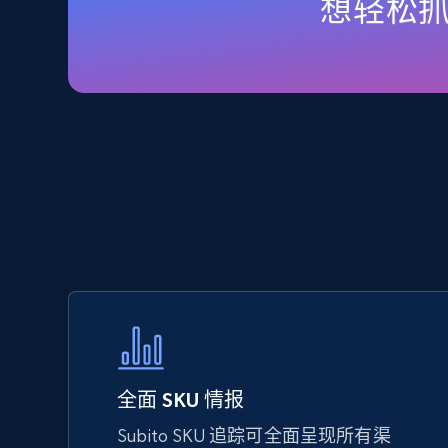
想轻松抓
URL, Final price, Sku, Currency, Gtin,
Specifications, Image urls, Top reviews, and
more.
5.6K+
875+
立即开始
TikTok Shop - Collect TikTok shop
products by keywords search
URL, Title, Available, Description, Currency, Initial
price, Final price, Discount percent, and more.
5.4K+
667+
立即开始
全面 SKU 情报
Subito SKU 追踪可全面呈现所有渠
eBay