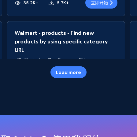
35.2K+
5.7K+
立即开始
Walmart - products - Find new
products by using specific category
URL
URL, Final price, Sku, Currency, Gtin,
Specifications, Image urls, Top reviews, and
Load more
more.
5.6K+
875+
立即开始
TikTok Shop
URL, Title, Available, Description, Currency, Initial