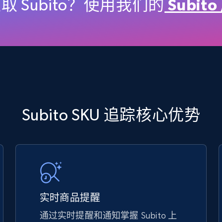
price, Final price, Discount percent, and more.
取 Subito？使用我们的
Subit
5.4K+
667+
立即开始
TikTok Shop - discover records by shop
Subito SKU 追踪核心优势
url
URL, Title, Available, Description, Currency, Initial
price, Final price, Discount percent, and more.
5.4K+
667+
立即开始
实时商品提醒
通过实时提醒和通知掌握 Subito 上
eBay - Gather data on products using