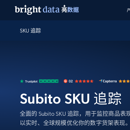
SKU 追踪
网页数据抓取 API
多模态训练
网页数据抓取 API
工具
网页解锁 API
视频与媒体数据
网页解锁 API
起价
$1/ 每1 次
告别封锁和验证码
获得取之不尽的视频，图片及更多内
免费套餐
第三方工具集成
Discover API
视频信息流——为 VLA 准备就绪
免费
起价
爬虫 API
$1/1k请求
始终在线的代理实时网页发现
获取持续、定向的网页视频，用于训
浏览器扩展
器人策略
搜索引擎结果页 API
搜索引擎 API
起价
数据包
代理网络检查
按需获取多引擎搜索结果
$1/ 每1 次
免费套餐
为各行各业生成可直接用于LLM的数据
Google
Bing
Duckduckgo
Yandex
Subito SKU 追踪
起价
网站地图
爬虫浏览器 API
爬虫浏览器 API
$5/GB
键启动内置隐匿模式的远程浏览器
全面的 Subito SKU 追踪，用于监控商
代理基础设施
以实时、全球规模优化你的数字货架表现
代理服务