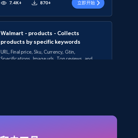
7.4K+
870+
立即开始
Walmart - products - Collects
products by specific keywords
URL, Final price, Sku, Currency, Gtin,
Specifications, Image urls, Top reviews, and
more.
5.6K+
875+
立即开始
TikTok Shop - category
URL, Title, Available, Description, Currency, Initial