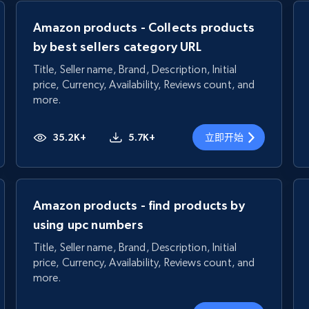
Amazon products - Collects products
by best sellers category URL
Title, Seller name, Brand, Description, Initial
price, Currency, Availability, Reviews count, and
more.
35.2K+
5.7K+
立即开始
Amazon products - find products by
using upc numbers
Title, Seller name, Brand, Description, Initial
price, Currency, Availability, Reviews count, and
more.