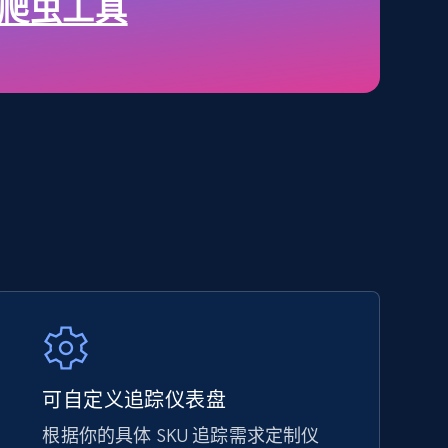
price, Final price, Discount percent, and more.
o 爬虫工具
5.4K+
667+
立即开始
Amazon sellers info
Seller id, URL, Seller name, Description, Detailed
info, Stars, Feedbacks, Return policy, and more.
2.5K+
378+
立即开始
可自定义追踪仪表盘
根据你的具体 SKU 追踪需求定制仪
eBay - Collect products from shops on