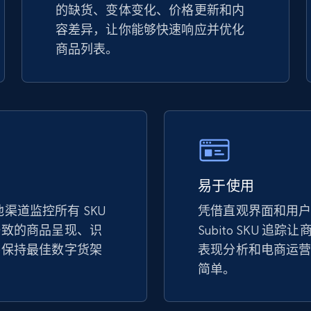
的缺货、变体变化、价格更新和内
specified keywords
容差异，让你能够快速响应并优化
URL, Product id, Title, Seller name, Seller rating,
商品列表。
Seller reviews, Breadcrumbs, Root category, and
more.
2.5K+
359+
立即开始
Google Shopping
易于使用
URL, Product id, Title, Product description,
和其他渠道监控所有 SKU
凭借直观界面和用
Rating, Reviews count, Images, Variations, and
more.
一致的商品呈现、识
Subito SKU 追
并保持最佳数字货架
表现分析和电商运
简单。
2.4K+
199+
立即开始