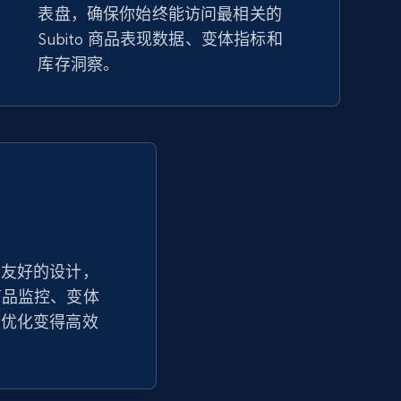
表盘，确保你始终能访问最相关的
eBay
Subito 商品表现数据、变体指标和
URL, Product id, Title, Seller name, Seller rating,
库存洞察。
Seller reviews, Breadcrumbs, Root category, and
more.
2.5K+
359+
立即开始
Google Shopping - collects products
from web using keywords
户友好的设计，
URL, Product id, Title, Product description,
踪让商品监控、变体
Rating, Reviews count, Images, Variations, and
more.
营优化变得高效
2.4K+
199+
立即开始