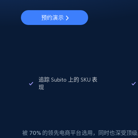
动态代理
起价
$5
$2.5/G
免费套餐
动态代理
5折
超40000万 万高速真人住宅代理
预约演示
起价
ISP 代理
$1.3/IP
数据中心代理
用于数据获取的高速代理
追踪 Subito 上的 SKU 表
现
被
70%
的领先电商平台选用，同时也深受顶级