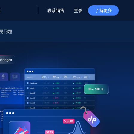
联系销售
登录
档
了解更多
据与洞察
据及洞察
源
见问题
公司
初创企业计划
零售情报
零售
新
起价
$2000/月
解锁实时电商洞察与AI驱动的业务推荐
洞察
联盟推荐
演示智能体
企业级数据服务
托管式数据
起价
为企业级数据收集量身定制
$1500/月
采集
信任中心
集成
Deep Lookup
测试版
Bright SDK
在海量级网页数据上运行复杂
查询