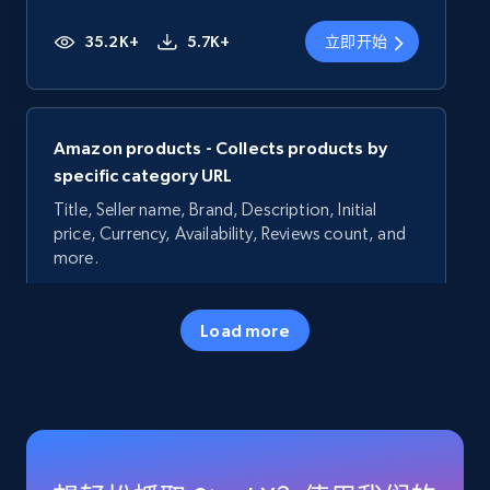
35.2K+
5.7K+
立即开始
Amazon products - Collects products by
specific category URL
Title, Seller name, Brand, Description, Initial
price, Currency, Availability, Reviews count, and
more.
35.2K+
5.7K+
立即开始
Load more
Amazon products - Collects products by
specific keywords
Title, Seller name, Brand, Description, Initial