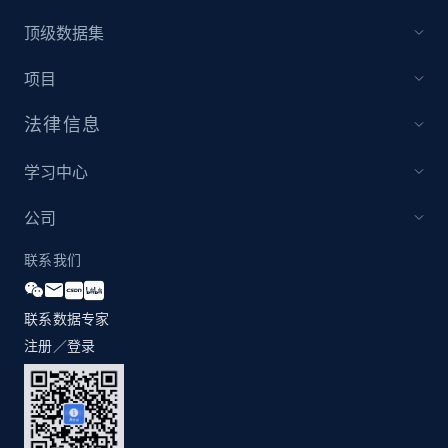
顶级数据集
Home Depot US - Discover products by
项目
specified UPC
URL, Domain, Country code, Model number,
法律信息
Sku, Product id, Product name, Manufacturer,
and more.
学习中心
2.1K+
353+
立即开始
公司
联系我们
Home Depot US - Discovery products by
联系数据专家
specific category URL
注册／登录
URL, Domain, Country code, Model number,
Sku, Product id, Product name, Manufacturer,
and more.