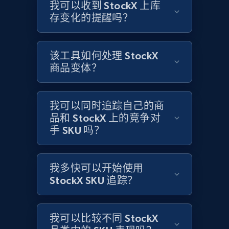
我可以收到 StockX 上库
Title, Seller name, Brand, Description, Initial
存变化的提醒吗？
price, Currency, Availability, Reviews count, and
more.
该工具如何处理 StockX
2.1K+
375+
立即开始
商品变体？
我可以同时追踪自己的商
Home Depot US
品和 StockX 上的竞争对
手 SKU 吗？
URL, Domain, Country code, Model number,
Sku, Product id, Product name, Manufacturer,
and more.
我多快可以开始使用
StockX SKU 追踪？
2.1K+
353+
立即开始
我可以比较不同 StockX