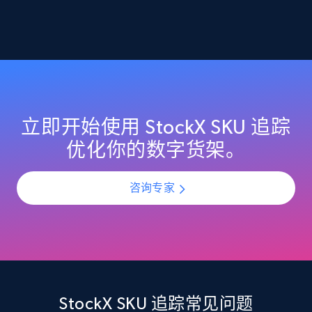
2.1K+
375+
立即开始
Amazon products global dataset -
Collecting products by keyword search
Title, Seller name, Brand, Description, Initial
立即开始使用 StockX SKU 追踪
price, Currency, Availability, Reviews count, and
优化你的数字货架。
more.
咨询专家
2.1K+
375+
立即开始
Amazon products global dataset - Collects
products by best sellers category URL
Title, Seller name, Brand, Description, Initial
StockX SKU 追踪常见问题
price, Currency, Availability, Reviews count, and