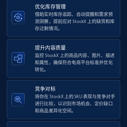
优化库存管理
借助实时库存追踪、自动提醒和需求预
TikTok Shop - category
测洞察，提前应对 StockX 上的缺货和库
URL, Title, Available, Description, Currency, Initial
存过剩情况。
price, Final price, Discount percent, and more.
提升内容质量
5.4K+
667+
立即开始
监控 StockX 上的商品内容、图片、描述
和属性，确保符合电商平台标准并优化
转化。
TikTok Shop - Collect TikTok shop products
by keywords search
竞争对标
URL, Title, Available, Description, Currency, Initial
将你在 StockX 上的 SKU 表现与竞争对手
price, Final price, Discount percent, and more.
进行比较，以识别市场机会、定价缺口
和商品差异化空间。
5.4K+
667+
立即开始