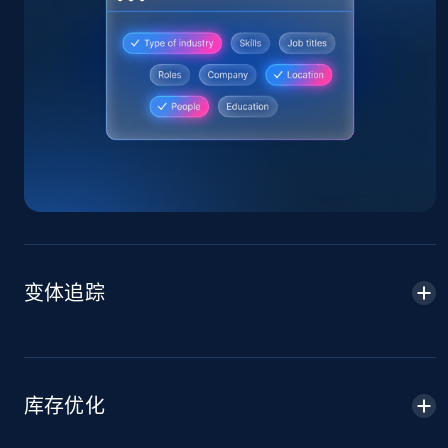
Amazon products global dataset
Title, Seller name, Brand, Description, Initial
price, Currency, Availability, Reviews count, and
more.
2.1K+
375+
立即开始
变体追踪
Amazon products global dataset - Collects
products by specific category URL
Title, Seller name, Brand, Description, Initial
price, Currency, Availability, Reviews count, and
库存优化
more.