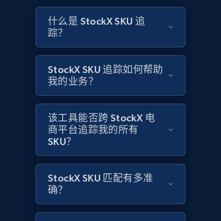
more.
什么是 StockX SKU 追
踪？
2.1K+
375+
立即开始
StockX SKU 追踪如何帮助
我的业务？
Amazon products global dataset - Collect
Amazon products by seller URL
Title, Seller name, Brand, Description, Initial
该工具能否跨 StockX 电
price, Currency, Availability, Reviews count, and
商平台追踪我的所有
more.
SKU？
2.1K+
375+
立即开始
StockX SKU 匹配有多准
确？
Amazon products global dataset - Collect
products from Brands URLs