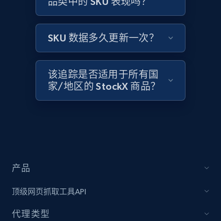
品类中的 SKU 表现吗？
Home Depot US - Gather data on products
using specified keywords
URL, Domain, Country code, Model number,
SKU 数据多久更新一次？
Sku, Product id, Product name, Manufacturer,
and more.
该追踪是否适用于所有国
2.1K+
353+
立即开始
家/地区的 StockX 商品？
Home Depot US - Discover products by
specified URL
URL, Domain, Country code, Model number,
Sku, Product id, Product name, Manufacturer,
产品
and more.
顶级网页抓取工具API
2.1K+
353+
立即开始
代理类型