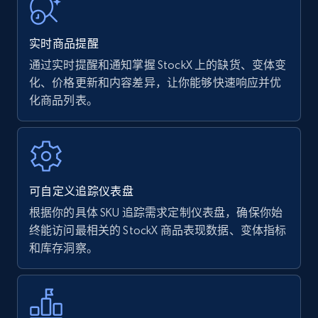
URL, Product name, Product rating, Product
rating object, Product rating max, Rating,
实时商品提醒
Author name, Asin, and more.
通过实时提醒和通知掌握 StockX 上的缺货、变体变
化、价格更新和内容差异，让你能够快速响应并优
7.4K+
870+
立即开始
化商品列表。
Walmart - products
URL, Final price, Sku, Currency, Gtin,
可自定义追踪仪表盘
Specifications, Image urls, Top reviews, and
more.
根据你的具体 SKU 追踪需求定制仪表盘，确保你始
终能访问最相关的 StockX 商品表现数据、变体指标
和库存洞察。
5.6K+
874+
立即开始