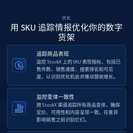
Walmart - products - Discover products by
优化
using sku numbers
用 SKU 追踪情报优化你的数字
URL, Final price, Sku, Currency, Gtin,
货架
Specifications, Image urls, Top reviews, and
more.
追踪商品表现
监控 StockX 上的 SKU 表现指标，包括已
5.6K+
874+
立即开始
售件数、销售速度、搜索排名和可见
度，以识别优化机会并推动营收增长。
TikTok Shop
监控变体一致性
URL, Title, Available, Description, Currency, Initial
跨 StockX 渠道追踪所有商品变体，确保
price, Final price, Discount percent, and more.
定价、可用性和内容呈现一致。在差异
影响销售之前识别它们。
5.4K+
667+
立即开始