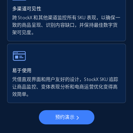
Walmart - products - Find new products by
using specific category URL
多渠道可见性
URL, Final price, Sku, Currency, Gtin,
跨 StockX 和其他渠道监控所有 SKU 表现，以确保一
Specifications, Image urls, Top reviews, and
致的商品呈现、识别内容缺口，并保持最佳数字货
more.
架可见度。
5.6K+
874+
立即开始
易于使用
Walmart - products - Collects products by
凭借直观界面和用户友好的设计，StockX SKU 追踪
specific keywords
让商品监控、变体表现分析和电商运营优化变得高
URL, Final price, Sku, Currency, Gtin,
效简单。
Specifications, Image urls, Top reviews, and
more.
预约演示
5.6K+
874+
立即开始