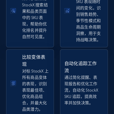
SKU 表现随时
eBay
StockX 搜索结
间的变化，识
果和品类页面
URL, Product id, Title, Seller name, Seller rating,
别销售趋势、
Seller reviews, Breadcrumbs, Root category, and
中的 SKU 表
季节性模式和
more.
现，帮助你优
商品生命周期
化排名并提升
洞察，用于支
自然可见度。
2.5K+
358+
立即开始
持战略决策。
比较变体表
eBay - Gather data on products using
自动化追踪工作
现
specified keywords
流
对标 StockX 上
URL, Product id, Title, Seller name, Seller rating,
所有商品变体
通过简化提醒、表
Seller reviews, Breadcrumbs, Root category, and
的表现，识别
现报告和优化工作
more.
表现最佳项、
流，自动化 StockX
优化商品组
SKU 追踪，提高效
2.5K+
358+
立即开始
合，并最大化
率并加快决策。
品类潜力。