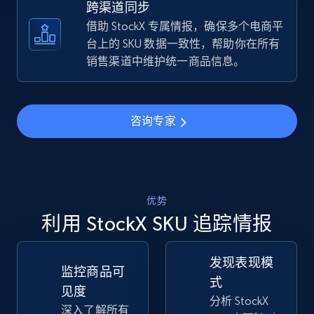
跨渠道同步
借助 StockX 专属情报，确保多个电商平
TikTok Shop - discover records by shop url
台上的 SKU 数据一致性，帮助你在所有
URL, Title, Available, Description, Currency, Initial
销售渠道中维护统一商品信息。
price, Final price, Discount percent, and more.
5.4K+
667+
立即开始
咨询专家
Amazon sellers info
优势
Seller id, URL, Seller name, Description, Detailed
info, Stars, Feedbacks, Return policy, and more.
利用 StockX SKU 追踪情报
2.5K+
378+
立即开始
发现表现模
监控商品可
式
见度
分析 StockX
深入了解所有