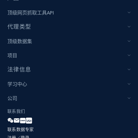
顶级网页抓取工具API
Amazon products global dataset - Collect
代理类型
Amazon products by seller URL
Title, Seller name, Brand, Description, Initial
顶级数据集
price, Currency, Availability, Reviews count, and
more.
项目
2.1K+
375+
立即开始
法律信息
学习中心
Amazon products global dataset - Collect
公司
products from Brands URLs
联系我们
Title, Seller name, Brand, Description, Initial
price, Currency, Availability, Reviews count, and
more.
联系数据专家
注册／登录