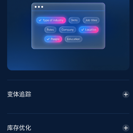
Home Depot US
URL, Domain, Country code, Model number,
Sku, Product id, Product name, Manufacturer,
and more.
2.1K+
355+
立即开始
Home Depot US - Gather data on products
变体追踪
using specified keywords
URL, Domain, Country code, Model number,
Sku, Product id, Product name, Manufacturer,
and more.
库存优化