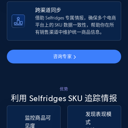
跨渠道同步
TikTok Shop - discover records by shop url
借助 Selfridges 专属情报，确保多个电商
URL, Title, Available, Description, Currency, Initial
平台上的 SKU 数据一致性，帮助你在所
price, Final price, Discount percent, and more.
有销售渠道中维护统一商品信息。
5.4K+
668+
立即开始
咨询专家
Amazon sellers info
Seller id, URL, Seller name, Description, Detailed
info, Stars, Feedbacks, Return policy, and more.
优势
利用 Selfridges SKU 追踪情报
2.5K+
378+
立即开始
发现表现模
监控商品可
式
见度