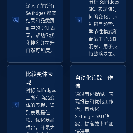
分析 Selfridges
eBay
深入了解所有
SKU 表现随时
Selfridges 搜索
URL, Product id, Title, Seller name, Seller rating,
间的变化，识
Seller reviews, Breadcrumbs, Root category, and
结果和品类页
别销售趋势、
more.
面中的 SKU 表
季节性模式和
现，帮助你优
商品生命周期
化排名并提升
2.5K+
359+
立即开始
洞察，用于支
自然可见度。
持战略决策。
eBay - Gather data on products using
比较变体表
自动化追踪工作
specified keywords
现
流
URL, Product id, Title, Seller name, Seller rating,
对标 Selfridges
通过简化提醒、表
Seller reviews, Breadcrumbs, Root category, and
上所有商品变
现报告和优化工作
more.
体的表现，识
流，自动化
别表现最佳
Selfridges SKU 追
2.5K+
359+
立即开始
项、优化商品
踪，提高效率并加
组合，并最大
快决策。