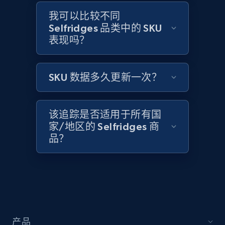
Amazon products global dataset -
Collecting products by keyword search
我可以比较不同
Selfridges 品类中的 SKU
Title, Seller name, Brand, Description, Initial
表现吗？
price, Currency, Availability, Reviews count, and
more.
SKU 数据多久更新一次？
2.1K+
375+
立即开始
该追踪是否适用于所有国
家/地区的 Selfridges 商
Amazon products global dataset - Collects
品？
products by best sellers category URL
Title, Seller name, Brand, Description, Initial
price, Currency, Availability, Reviews count, and
more.
2.1K+
375+
立即开始
产品