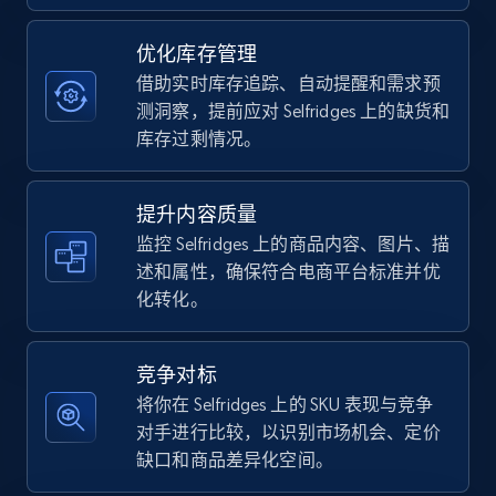
优化库存管理
TikTok Shop - category
借助实时库存追踪、自动提醒和需求预
URL, Title, Available, Description, Currency, Initial
测洞察，提前应对 Selfridges 上的缺货和
price, Final price, Discount percent, and more.
库存过剩情况。
5.4K+
668+
立即开始
提升内容质量
监控 Selfridges 上的商品内容、图片、描
述和属性，确保符合电商平台标准并优
化转化。
TikTok Shop - Collect TikTok shop products
by keywords search
URL, Title, Available, Description, Currency, Initial
竞争对标
price, Final price, Discount percent, and more.
将你在 Selfridges 上的 SKU 表现与竞争
对手进行比较，以识别市场机会、定价
5.4K+
668+
立即开始
缺口和商品差异化空间。