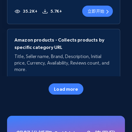
35.2K+
5.7K+
立即开始
Amazon products - Collects products by
specific category URL
Title, Seller name, Brand, Description, Initial
price, Currency, Availability, Reviews count, and
more.
35.2K+
5.7K+
立即开始
Load more
Amazon products - Collects products by
specific keywords
Title, Seller name, Brand, Description, Initial