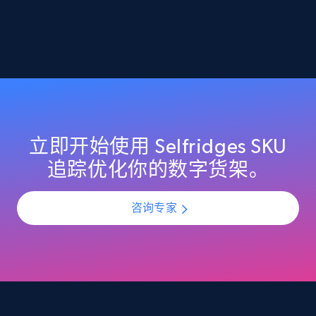
2.1K+
355+
立即开始
Home Depot US - Discover products by
specified URL
URL, Domain, Country code, Model number,
Sku, Product id, Product name, Manufacturer,
立即开始使用 Selfridges SKU
and more.
追踪优化你的数字货架。
2.1K+
355+
立即开始
咨询专家
Home Depot US - Discover products by
specified UPC
URL, Domain, Country code, Model number,
Sku, Product id, Product name, Manufacturer,