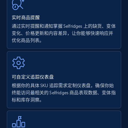
URL, Product name, Product rating, Product
rating object, Product rating max, Rating,
实时商品提醒
Author name, Asin, and more.
通过实时提醒和通知掌握 Selfridges 上的缺货、变体
变化、价格更新和内容差异，让你能够快速响应并
7.4K+
870+
立即开始
优化商品列表。
Walmart - products
URL, Final price, Sku, Currency, Gtin,
可自定义追踪仪表盘
Specifications, Image urls, Top reviews, and
more.
根据你的具体 SKU 追踪需求定制仪表盘，确保你始
终能访问最相关的 Selfridges 商品表现数据、变体指
标和库存洞察。
5.6K+
875+
立即开始