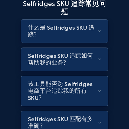
Selfridges SKU 追踪常见问
and more.
题
2.1K+
355+
立即开始
什么是 Selfridges SKU 追
踪？
Home Depot US - Discovery products by
Selfridges SKU 追踪如何
specific category URL
帮助我的业务？
URL, Domain, Country code, Model number,
Sku, Product id, Product name, Manufacturer,
and more.
该工具能否跨 Selfridges
电商平台追踪我的所有
2.1K+
355+
立即开始
SKU？
Selfridges SKU 匹配有多
Amazon products global dataset
准确？