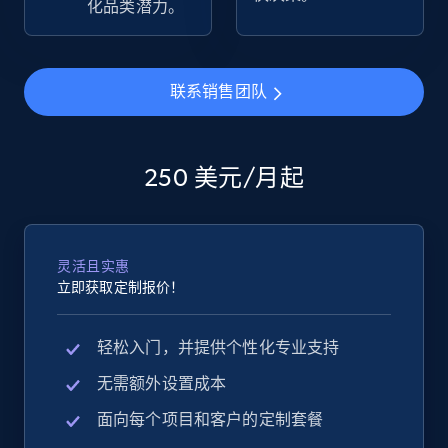
化品类潜力。
eBay - Collect products from shops on eBay
URL, Product id, Title, Seller name, Seller rating,
联系销售团队
Seller reviews, Breadcrumbs, Root category, and
more.
250 美元/月起
2.5K+
359+
立即开始
灵活且实惠
eBay - Collect records by category
立即获取定制报价！
URL, Product id, Title, Seller name, Seller rating,
Seller reviews, Breadcrumbs, Root category, and
轻松入门，并提供个性化专业支持
more.
无需额外设置成本
2.5K+
359+
立即开始
面向每个项目和客户的定制套餐