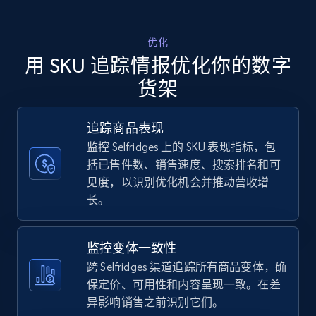
Walmart - products - Discover products by
优化
using sku numbers
用 SKU 追踪情报优化你的数字
URL, Final price, Sku, Currency, Gtin,
货架
Specifications, Image urls, Top reviews, and
more.
追踪商品表现
监控 Selfridges 上的 SKU 表现指标，包
5.6K+
875+
立即开始
括已售件数、销售速度、搜索排名和可
见度，以识别优化机会并推动营收增
长。
TikTok Shop
URL, Title, Available, Description, Currency, Initial
监控变体一致性
price, Final price, Discount percent, and more.
跨 Selfridges 渠道追踪所有商品变体，确
保定价、可用性和内容呈现一致。在差
5.4K+
668+
立即开始
异影响销售之前识别它们。