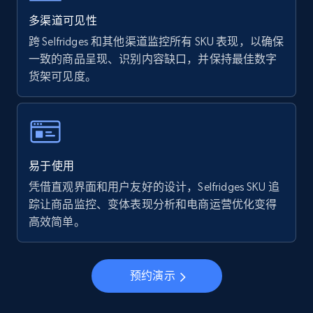
Walmart - products - Find new products by
using specific category URL
多渠道可见性
URL, Final price, Sku, Currency, Gtin,
跨 Selfridges 和其他渠道监控所有 SKU 表现，以确保
Specifications, Image urls, Top reviews, and
一致的商品呈现、识别内容缺口，并保持最佳数字
more.
货架可见度。
5.6K+
875+
立即开始
易于使用
Walmart - products - Collects products by
凭借直观界面和用户友好的设计，Selfridges SKU 追
specific keywords
踪让商品监控、变体表现分析和电商运营优化变得
URL, Final price, Sku, Currency, Gtin,
高效简单。
Specifications, Image urls, Top reviews, and
more.
预约演示
5.6K+
875+
立即开始