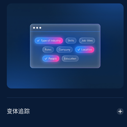
Amazon products global dataset
Title, Seller name, Brand, Description, Initial
price, Currency, Availability, Reviews count, and
more.
2.1K+
375+
立即开始
Amazon products global dataset - Collects
products by specific category URL
Title, Seller name, Brand, Description, Initial
price, Currency, Availability, Reviews count, and
变体追踪
more.