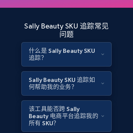
more.
2.1K+
375+
立即开始
Sally Beauty SKU 追踪常见
问题
什么是 Sally Beauty SKU
Amazon products global dataset - Collect
追踪？
Amazon products by seller URL
Title, Seller name, Brand, Description, Initial
price, Currency, Availability, Reviews count, and
Sally Beauty SKU 追踪如
more.
何帮助我的业务？
2.1K+
375+
立即开始
该工具能否跨 Sally
Beauty 电商平台追踪我的
所有 SKU？
Amazon products global dataset - Collect
products from Brands URLs