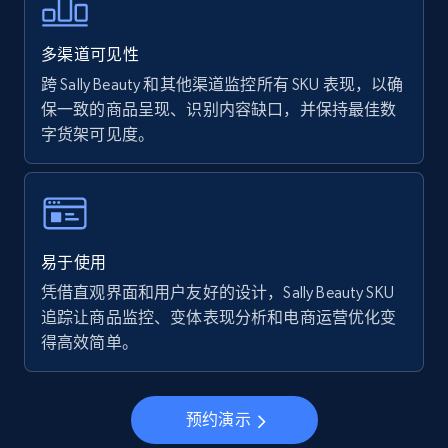
Walmart - products - Find new products by
using specific category URL
多渠道可见性
URL, Final price, Sku, Currency, Gtin,
Specifications, Image urls, Top reviews, and
跨 Sally Beauty 和其他渠道监控所有 SKU 表现，以确
more.
保一致的商品呈现、识别内容缺口，并保持最佳数
字货架可见度。
5.6K+
875+
立即开始
Walmart - products - Collects products by
易于使用
specific keywords
凭借直观界面和用户友好的设计，Sally Beauty SKU
URL, Final price, Sku, Currency, Gtin,
追踪让商品监控、变体表现分析和电商运营优化变
Specifications, Image urls, Top reviews, and
得高效简单。
more.
5.6K+
875+
立即开始
预约演示