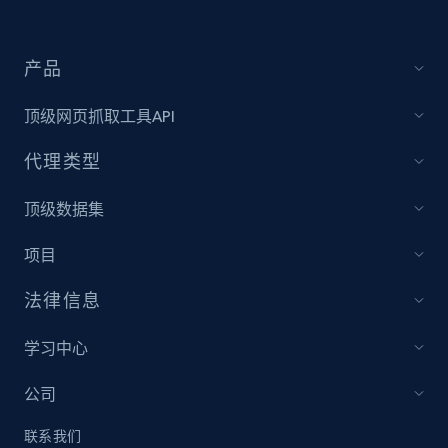
Home Depot US - Discover products by
产品
specified UPC
顶级网页抓取工具API
URL, Domain, Country code, Model number,
Sku, Product id, Product name, Manufacturer,
代理类型
and more.
顶级数据集
2.1K+
353+
立即开始
项目
法律信息
Home Depot US - Discovery products by
specific category URL
学习中心
URL, Domain, Country code, Model number,
Sku, Product id, Product name, Manufacturer,
公司
and more.
联系我们