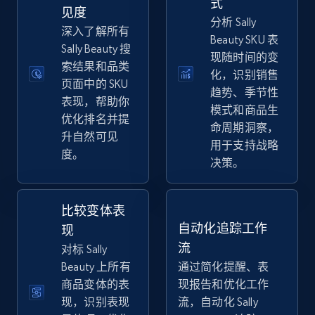
式
eBay
见度
分析 Sally
深入了解所有
URL, Product id, Title, Seller name, Seller rating,
Beauty SKU 表
Seller reviews, Breadcrumbs, Root category, and
Sally Beauty 搜
现随时间的变
more.
索结果和品类
化，识别销售
页面中的 SKU
趋势、季节性
表现，帮助你
2.5K+
359+
立即开始
模式和商品生
优化排名并提
命周期洞察，
升自然可见
用于支持战略
度。
决策。
eBay - Gather data on products using
specified keywords
URL, Product id, Title, Seller name, Seller rating,
比较变体表
Seller reviews, Breadcrumbs, Root category, and
自动化追踪工作
现
more.
流
对标 Sally
Beauty 上所有
通过简化提醒、表
2.5K+
359+
立即开始
商品变体的表
现报告和优化工作
现，识别表现
流，自动化 Sally