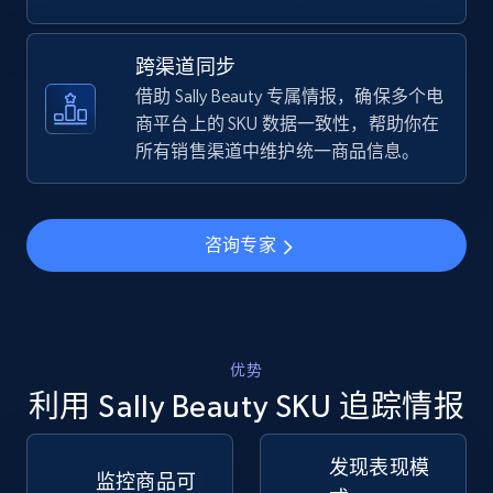
TikTok Shop - discover records by shop url
跨渠道同步
URL, Title, Available, Description, Currency, Initial
借助 Sally Beauty 专属情报，确保多个电
price, Final price, Discount percent, and more.
商平台上的 SKU 数据一致性，帮助你在
所有销售渠道中维护统一商品信息。
5.4K+
667+
立即开始
咨询专家
Amazon sellers info
Seller id, URL, Seller name, Description, Detailed
info, Stars, Feedbacks, Return policy, and more.
优势
利用 Sally Beauty SKU 追踪情报
2.5K+
378+
立即开始
发现表现模
监控商品可