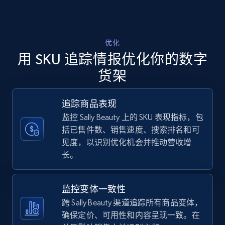
Walmart - products - Discover products by
using sku numbers
优化
用 SKU 追踪情报优化你的数字
URL, Final price, Sku, Currency, Gtin,
Specifications, Image urls, Top reviews, and
货架
more.
追踪商品表现
5.6K+
875+
立即开始
监控 Sally Beauty 上的 SKU 表现指标，包
括已售件数、销售速度、搜索排名和可
见度，以识别优化机会并推动营收增
长。
TikTok Shop
URL, Title, Available, Description, Currency, Initial
price, Final price, Discount percent, and more.
监控变体一致性
跨 Sally Beauty 渠道追踪所有商品变体，
5.4K+
667+
立即开始
确保定价、可用性和内容呈现一致。在