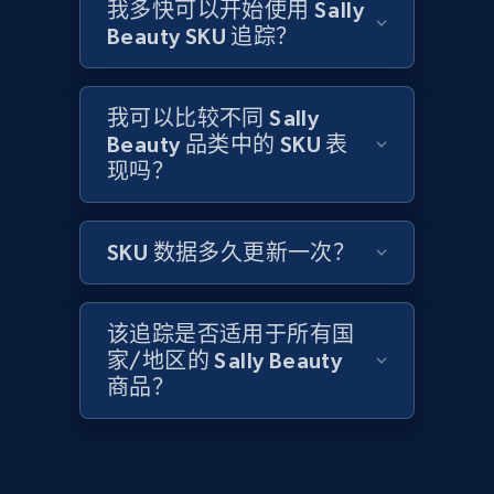
Home Depot US - Gather data on products
我多快可以开始使用 Sally
using specified keywords
Beauty SKU 追踪？
URL, Domain, Country code, Model number,
Sku, Product id, Product name, Manufacturer,
and more.
我可以比较不同 Sally
Beauty 品类中的 SKU 表
现吗？
2.1K+
353+
立即开始
SKU 数据多久更新一次？
Home Depot US - Discover products by
specified URL
该追踪是否适用于所有国
URL, Domain, Country code, Model number,
家/地区的 Sally Beauty
Sku, Product id, Product name, Manufacturer,
商品？
and more.
2.1K+
353+
立即开始