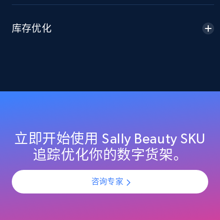
2.1K+
375+
立即开始
库存优化
Amazon products global dataset -
Collecting products by keyword search
Title, Seller name, Brand, Description, Initial
price, Currency, Availability, Reviews count, and
more.
2.1K+
375+
立即开始
立即开始使用 Sally Beauty SKU
追踪优化你的数字货架。
Amazon products global dataset - Collects
咨询专家
products by best sellers category URL
Title, Seller name, Brand, Description, Initial
price, Currency, Availability, Reviews count, and