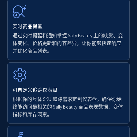
URL, Product name, Product rating, Product
rating object, Product rating max, Rating,
Author name, Asin, and more.
实时商品提醒
通过实时提醒和通知掌握 Sally Beauty 上的缺货、变
7.4K+
870+
立即开始
体变化、价格更新和内容差异，让你能够快速响应
并优化商品列表。
Walmart - products
URL, Final price, Sku, Currency, Gtin,
Specifications, Image urls, Top reviews, and
可自定义追踪仪表盘
more.
根据你的具体 SKU 追踪需求定制仪表盘，确保你始
终能访问最相关的 Sally Beauty 商品表现数据、变体
5.6K+
875+
立即开始
指标和库存洞察。