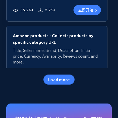
35.2K+
5.7K+
立即开始
Amazon products - Collects products by
specific category URL
Title, Seller name, Brand, Description, Initial
price, Currency, Availability, Reviews count, and
more.
35.2K+
5.7K+
立即开始
Load more
Amazon products - Collects products by
specific keywords
Title, Seller name, Brand, Description, Initial