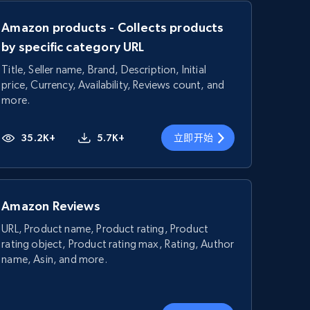
Amazon products - Collects products
by specific category URL
Title, Seller name, Brand, Description, Initial
price, Currency, Availability, Reviews count, and
more.
35.2K+
5.7K+
立即开始
Amazon Reviews
URL, Product name, Product rating, Product
rating object, Product rating max, Rating, Author
name, Asin, and more.