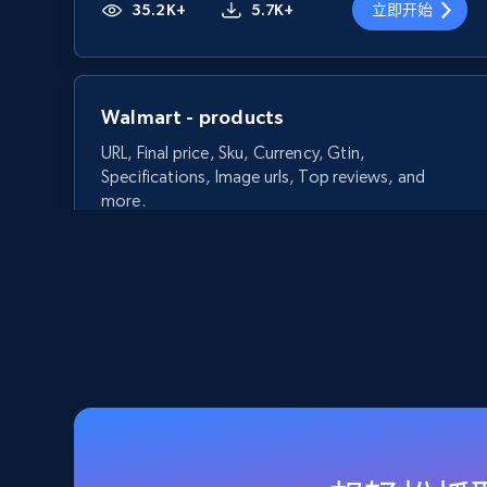
35.2K+
5.7K+
立即开始
Walmart - products
URL, Final price, Sku, Currency, Gtin,
Specifications, Image urls, Top reviews, and
more.
5.6K+
875+
立即开始
Walmart - products - Discover
products by using sku numbers