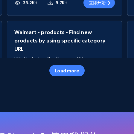
35.2K+
5.7K+
立即开始
Walmart - products - Find new
products by using specific category
URL
URL, Final price, Sku, Currency, Gtin,
Specifications, Image urls, Top reviews, and
Load more
more.
5.6K+
875+
立即开始
TikTok Shop
URL, Title, Available, Description, Currency, Initial