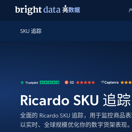
SKU 追踪
网页数据抓取 API
多模态训练
网页数据抓取 API
工具
网页解锁 API
视频与媒体数据
网页解锁 API
起价
$1/ 每1 次
告别封锁和验证码
获得取之不尽的视频，图片及更多内
免费套餐
第三方工具集成
Discover API
视频信息流——为 VLA 准备就绪
免费
起价
爬虫 API
$1/1k请求
始终在线的代理实时网页发现
获取持续、定向的网页视频，用于训
浏览器扩展
器人策略
搜索引擎结果页 API
搜索引擎 API
起价
数据包
代理网络检查
按需获取多引擎搜索结果
$1/ 每1 次
免费套餐
为各行各业生成可直接用于LLM的数据
Google
Bing
Duckduckgo
Yandex
Ricardo SKU 追踪
起价
网站地图
爬虫浏览器 API
爬虫浏览器 API
$5/GB
键启动内置隐匿模式的远程浏览器
全面的 Ricardo SKU 追踪，用于监控
代理基础设施
以实时、全球规模优化你的数字货架表现
代理服务