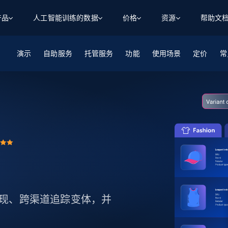
产品
人工智能训练的数据
价格
资源
帮助文
演示
自助服务
智能体 WEB 执行
数据源
数据源
托管服务
功能
使用场景
定价
数
数
资
常
学习中心
搜索及提取
抓取APIs
抓取APIs
起价
$1
$0.75/1k 记录条
请求
容
让 AI 应用具备搜索与爬取整个网络的能力
从 600+ 个网站获取实时数据
免费套餐
博客
领英
电商
社交媒体
ChatGPT
智能体浏览器
爬虫工作室定价
起价
爬虫工作室
练人形机
让智能体浏览网站并自动执行任务
$1/1k请求
案例研究
免费套餐
将任何网站转化为数据管道
亮数据 MCP
免费
起价
数据集
数据集
网络研讨会
站式工具包，全面解锁网页
请求
$250/100K 记录条
集
来自 600+ 个域名的预收集数据
起价
领英
电商
社交媒体
房地产
代理位置
缓存速递
$0.2/1k HTML
缓存速递
实时网页数据，采集即交付
产品技术视频
商品表现、跨渠道追踪变体，并
。