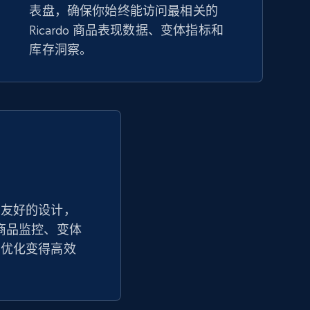
表盘，确保你始终能访问最相关的
eBay
Ricardo 商品表现数据、变体指标和
URL, Product id, Title, Seller name, Seller rating,
库存洞察。
Seller reviews, Breadcrumbs, Root category, and
more.
2.5K+
359+
立即开始
Google Shopping - collects products
from web using keywords
户友好的设计，
URL, Product id, Title, Product description,
追踪让商品监控、变体
Rating, Reviews count, Images, Variations, and
more.
营优化变得高效
2.4K+
199+
立即开始