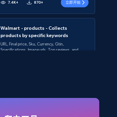
7.4K+
870+
立即开始
Walmart - products - Collects
products by specific keywords
URL, Final price, Sku, Currency, Gtin,
Specifications, Image urls, Top reviews, and
more.
5.6K+
875+
立即开始
TikTok Shop - category
URL, Title, Available, Description, Currency, Initial