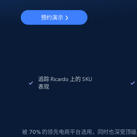
动态代理
起价
$5
$2.5/G
免费套餐
动态代理
5折
超40000万 万高速真人住宅代理
预约演示
起价
ISP 代理
$1.3/IP
数据中心代理
用于数据获取的高速代理
追踪 Ricardo 上的 SKU
表现
被
70%
的领先电商平台选用，同时也深受顶级