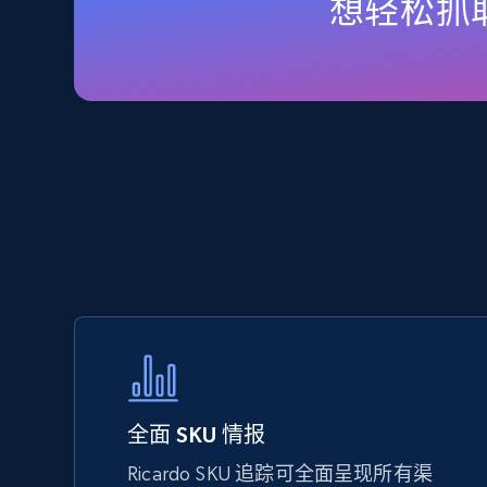
想轻松抓取
URL, Final price, Sku, Currency, Gtin,
Specifications, Image urls, Top reviews, and
more.
5.6K+
875+
立即开始
TikTok Shop - Collect TikTok shop
products by keywords search
URL, Title, Available, Description, Currency, Initial
price, Final price, Discount percent, and more.
5.4K+
667+
立即开始
全面 SKU 情报
Ricardo SKU 追踪可全面呈现所有渠
eBay