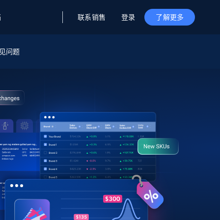
联系销售
登录
档
了解更多
据与洞察
据及洞察
源
见问题
公司
初创企业计划
零售情报
零售
新
起价
$2000/月
解锁实时电商洞察与AI驱动的业务推荐
洞察
联盟推荐
演示智能体
企业级数据服务
托管式数据
起价
为企业级数据收集量身定制
$1500/月
采集
信任中心
集成
Deep Lookup
测试版
Bright SDK
在海量级网页数据上运行复杂
查询