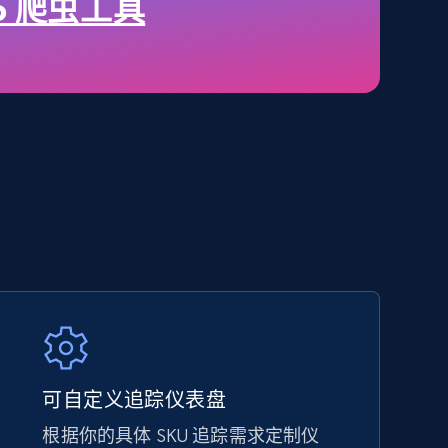
price, Final price, Discount percent, and more.
do 爬虫工具
5.4K+
667+
立即开始
Amazon sellers info
Seller id, URL, Seller name, Description, Detailed
info, Stars, Feedbacks, Return policy, and more.
2.5K+
378+
立即开始
可自定义追踪仪表盘
根据你的具体 SKU 追踪需求定制仪
eBay - Collect products from shops on