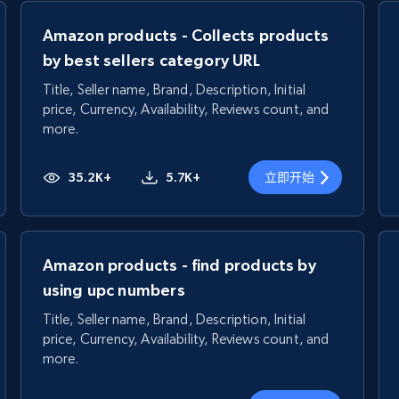
Amazon products - Collects products
by best sellers category URL
Title, Seller name, Brand, Description, Initial
price, Currency, Availability, Reviews count, and
more.
35.2K+
5.7K+
立即开始
Amazon products - find products by
using upc numbers
Title, Seller name, Brand, Description, Initial
price, Currency, Availability, Reviews count, and
more.