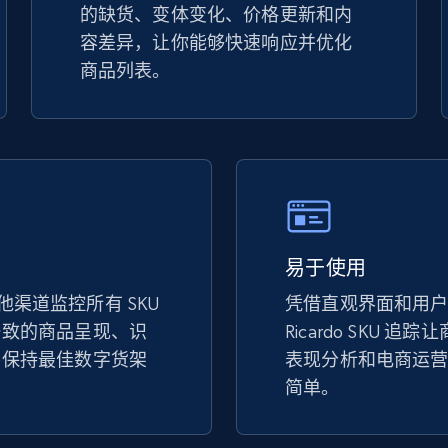
的缺货、变体变化、价格更新和内
specified keywords
容差异，让你能够快速响应并优化
URL, Product id, Title, Seller name, Seller rating,
商品列表。
Seller reviews, Breadcrumbs, Root category, and
more.
2.5K+
359+
立即开始
Google Shopping
易于使用
URL, Product id, Title, Product description,
和其他渠道监控所有 SKU
凭借直观界面和用
Rating, Reviews count, Images, Variations, and
more.
一致的商品呈现、识
Ricardo SKU 
并保持最佳数字货架
表现分析和电商运
简单。
2.4K+
199+
立即开始