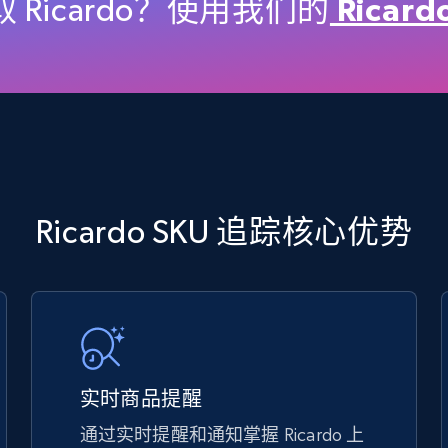
price, Final price, Discount percent, and more.
 Ricardo？使用我们的
Ricar
5.4K+
667+
立即开始
TikTok Shop - discover records by shop
Ricardo SKU 追踪核心优势
url
URL, Title, Available, Description, Currency, Initial
price, Final price, Discount percent, and more.
5.4K+
667+
立即开始
实时商品提醒
通过实时提醒和通知掌握 Ricardo 上
eBay - Gather data on products using