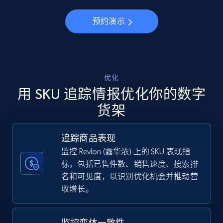
5.6K+
875+
立即开始
预约演示
Walmart - products - Discover products by
using sku numbers
URL, Final price, Sku, Currency, Gtin,
优化
Specifications, Image urls, Top reviews, and
用 SKU 追踪情报优化你的数字
more.
货架
5.6K+
875+
立即开始
追踪商品表现
监控 Revlon (露华浓) 上的 SKU 表现指
标，包括已售件数、销售速度、搜索排
TikTok Shop
名和可见度，以识别优化机会并推动营
收增长。
URL, Title, Available, Description, Currency, Initial
price, Final price, Discount percent, and more.
监控变体一致性