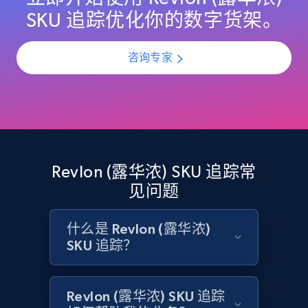
URL, Domain, Country code, Model number,
SKU 追踪优化你的数字货架。
Sku, Product id, Product name, Manufacturer,
and more.
咨询专家
2.1K+
355+
立即开始
Home Depot US - Discovery products by
specific category URL
Revlon (露华浓) SKU 追踪常
URL, Domain, Country code, Model number,
见问题
Sku, Product id, Product name, Manufacturer,
and more.
什么是 Revlon (露华浓)
SKU 追踪？
2.1K+
355+
立即开始
Revlon (露华浓) SKU 追踪