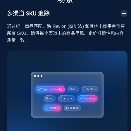
2.4K+
200+
立即开始
多渠道 SKU 追踪
通过统一商品匹配，跨 Revlon (露华浓) 和其他电商平台监控
所有 SKU。确保每个渠道中的商品呈现、定价准确性和内容
Home Depot US
质量一致。
URL, Domain, Country code, Model number,
Sku, Product id, Product name, Manufacturer,
and more.
2.1K+
355+
立即开始
Home Depot US - Gather data on products
using specified keywords
URL, Domain, Country code, Model number,
Sku, Product id, Product name, Manufacturer,