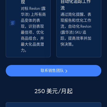
自动化追踪工作
现
流
对标 Revlon (露
华浓) 上所有商
通过简化提醒、表
品变体的表
现报告和优化工作
eBay - Collect products from shops on eBay
现，识别表现
流，自动化 Revlon
URL, Product id, Title, Seller name, Seller rating,
最佳项、优化
(露华浓) SKU 追
Seller reviews, Breadcrumbs, Root category, and
商品组合，并
踪，提高效率并加
more.
最大化品类潜
快决策。
力。
2.5K+
359+
立即开始
联系销售团队
eBay - Collect records by category
URL, Product id, Title, Seller name, Seller rating,
Seller reviews, Breadcrumbs, Root category, and
250 美元/月起
more.
2.5K+
359+
立即开始