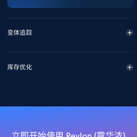
and more.
2.1K+
355+
立即开始
变体追踪
Home Depot US - Discover products by
specified URL
URL, Domain, Country code, Model number,
库存优化
Sku, Product id, Product name, Manufacturer,
and more.
2.1K+
355+
立即开始
Home Depot US - Discover products by
specified UPC
立即开始使用 Revlon (露华浓)