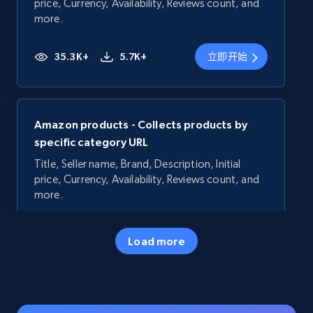
price, Currency, Availability, Reviews count, and
more.
35.3K+
5.7K+
立即开始
Amazon products - Collects products by
specific category URL
Title, Seller name, Brand, Description, Initial
price, Currency, Availability, Reviews count, and
more.
35.3K+
5.7K+
立即开始
Load more
Amazon products - Collects products by