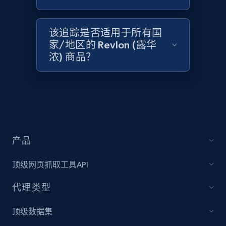
2.1K+
375+
立即开始
该追踪是否适用于所有国
家/地区的 Revlon (露华
Amazon products global dataset - Collect
浓) 商品？
Amazon products by seller URL
Title, Seller name, Brand, Description, Initial
price, Currency, Availability, Reviews count, and
more.
2.1K+
375+
立即开始
产品
顶级网页抓取工具API
Amazon products global dataset - Collect
代理类型
products from Brands URLs
Title, Seller name, Brand, Description, Initial
顶级数据集
price, Currency, Availability, Reviews count, and