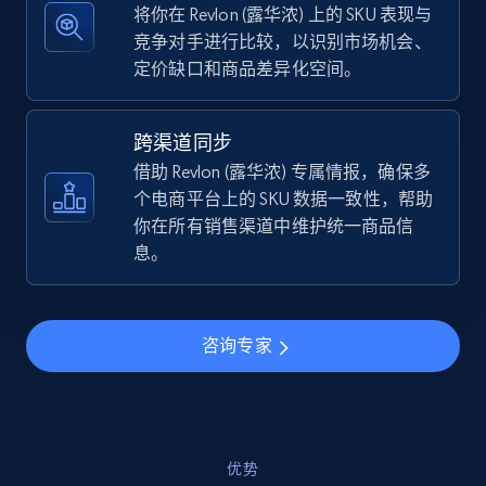
将你在 Revlon (露华浓) 上的 SKU 表现与
竞争对手进行比较，以识别市场机会、
定价缺口和商品差异化空间。
TikTok Shop - discover records by shop url
URL, Title, Available, Description, Currency, Initial
跨渠道同步
price, Final price, Discount percent, and more.
借助 Revlon (露华浓) 专属情报，确保多
个电商平台上的 SKU 数据一致性，帮助
5.4K+
668+
立即开始
你在所有销售渠道中维护统一商品信
息。
Amazon sellers info
咨询专家
Seller id, URL, Seller name, Description, Detailed
info, Stars, Feedbacks, Return policy, and more.
2.5K+
378+
立即开始
优势