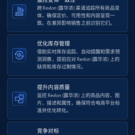
5.4K+
668+
立即开始
跨 Revlon (露华浓) 渠道追踪所有商品变
体，确保定价、可用性和内容呈现一
致。在差异影响销售之前识别它们。
TikTok Shop - category
URL, Title, Available, Description, Currency, Initial
优化库存管理
price, Final price, Discount percent, and more.
借助实时库存追踪、自动提醒和需求预
测洞察，提前应对 Revlon (露华浓) 上的
5.4K+
668+
立即开始
缺货和库存过剩情况。
提升内容质量
TikTok Shop - Collect TikTok shop products
监控 Revlon (露华浓) 上的商品内容、图
by keywords search
片、描述和属性，确保符合电商平台标
准并优化转化。
URL, Title, Available, Description, Currency, Initial
price, Final price, Discount percent, and more.
竞争对标
5.4K+
668+
立即开始