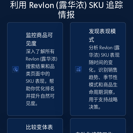
利用 Revlon (露华浓) SKU 追踪
情报
eBay
URL, Product id, Title, Seller name, Seller rating,
发现表现模
Seller reviews, Breadcrumbs, Root category, and
监控商品可
式
more.
见度
分析 Revlon (露
深入了解所有
华浓) SKU 表现
2.5K+
359+
立即开始
Revlon (露华浓)
随时间的变
搜索结果和品
化，识别销售
类页面中的
趋势、季节性
SKU 表现，帮
eBay - Gather data on products using
模式和商品生
助你优化排名
specified keywords
命周期洞察，
并提升自然可
用于支持战略
URL, Product id, Title, Seller name, Seller rating,
见度。
决策。
Seller reviews, Breadcrumbs, Root category, and
more.
比较变体表
2.5K+
359+
立即开始