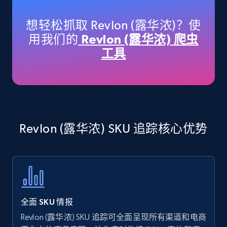
specific keywords
Title, Seller name, Brand, Description, Initial
想轻松抓取 Revlon (露华浓)？使
price, Currency, Availability, Reviews count, and
用我们的
Revlon (露华浓) 爬虫
more.
工具
35.3K+
5.7K+
立即开始
Amazon products - find products by using
Revlon (露华浓) SKU 追踪核心优势
upc numbers
Title, Seller name, Brand, Description, Initial
price, Currency, Availability, Reviews count, and
more.
35.3K+
5.7K+
立即开始
全面 SKU 情报
Revlon (露华浓) SKU 追踪可全面呈现所有渠道和电商