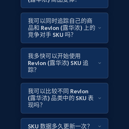
Amazon products global dataset -
我可以同时追踪自己的商
Collecting products by keyword search
品和 Revlon (露华浓) 上的
Title, Seller name, Brand, Description, Initial
竞争对手 SKU 吗？
price, Currency, Availability, Reviews count, and
more.
我多快可以开始使用
2.1K+
375+
立即开始
Revlon (露华浓) SKU 追
踪？
Amazon products global dataset - Collects
我可以比较不同 Revlon
products by best sellers category URL
(露华浓) 品类中的 SKU 表
Title, Seller name, Brand, Description, Initial
现吗？
price, Currency, Availability, Reviews count, and
more.
SKU 数据多久更新一次？