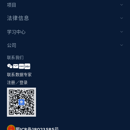
more.
项目
法律信息
2.1K+
375+
立即开始
学习中心
公司
Etsy
URL, Product id, Listing inventory id, Title, Rating,
联系我们
Reviews count shop, Reviews count item, Initial
price, and more.
联系数据专家
注册／登录
1.9K+
323+
立即开始
Etsy - Collect data on products using
specified keywords
URL, Product id, Listing inventory id, Title, Rating,
蜀ICP备18023585号