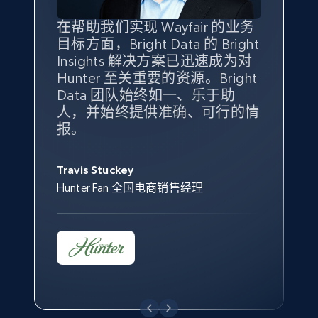
在帮助我们实现 Wayfair 的业务
Bright Insights 的数据极大地支
我们之所以选择 Bright
目标方面，Bright Data 的 Bright
持了我们公司的目标。每个产品
Insights，是因为它能够跟踪销
Insights 解决方案已迅速成为对
类别的市场份额帮助我们以主要
售情况，并绘制对我们业务至关
Hunter 至关重要的资源。Bright
竞争对手为基准，而供应商的销
重要的竞争产品类别图。
Data 团队始终如一、乐于助
售情况则从战术上帮助我们的营
人，并始终提供准确、可行的情
销团队扩大产品种类。
Yael Fridman
报。
Keter 的市场总监
Jonathan Lo
Travis Stuckey
Overstock 的客户战略与洞察总监
Hunter Fan 全国电商销售经理