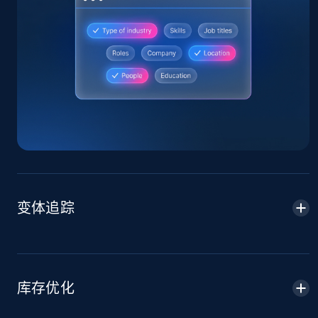
Home Depot US
URL, Domain, Country code, Model number,
Sku, Product id, Product name, Manufacturer,
and more.
2.1K+
353+
立即开始
变体追踪
Home Depot US - Gather data on products
using specified keywords
URL, Domain, Country code, Model number,
Sku, Product id, Product name, Manufacturer,
库存优化
and more.