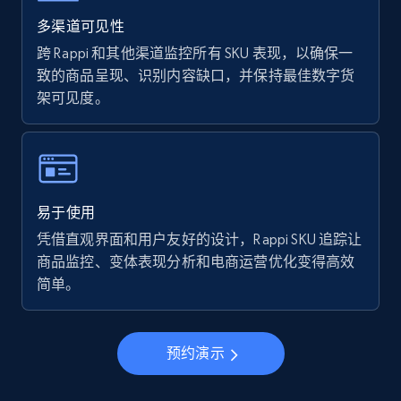
Walmart - products - Find new products by
using specific category URL
多渠道可见性
URL, Final price, Sku, Currency, Gtin,
跨 Rappi 和其他渠道监控所有 SKU 表现，以确保一
Specifications, Image urls, Top reviews, and
致的商品呈现、识别内容缺口，并保持最佳数字货
more.
架可见度。
5.6K+
875+
立即开始
易于使用
Walmart - products - Collects products by
凭借直观界面和用户友好的设计，Rappi SKU 追踪让
specific keywords
商品监控、变体表现分析和电商运营优化变得高效
URL, Final price, Sku, Currency, Gtin,
简单。
Specifications, Image urls, Top reviews, and
more.
预约演示
5.6K+
875+
立即开始