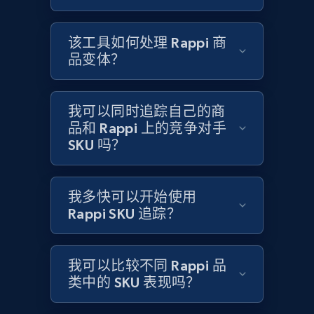
Title, Seller name, Brand, Description, Initial
price, Currency, Availability, Reviews count, and
more.
该工具如何处理 Rappi 商
品变体？
2.1K+
375+
立即开始
我可以同时追踪自己的商
品和 Rappi 上的竞争对手
Amazon products global dataset - Collects
SKU 吗？
products by specific category URL
Title, Seller name, Brand, Description, Initial
price, Currency, Availability, Reviews count, and
我多快可以开始使用
more.
Rappi SKU 追踪？
2.1K+
375+
立即开始
我可以比较不同 Rappi 品
类中的 SKU 表现吗？