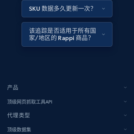
Amazon products global dataset -
SKU 数据多久更新一次？
Collecting products by keyword search
Title, Seller name, Brand, Description, Initial
price, Currency, Availability, Reviews count, and
该追踪是否适用于所有国
more.
家/地区的 Rappi 商品？
2.1K+
375+
立即开始
Amazon products global dataset - Collects
products by best sellers category URL
产品
Title, Seller name, Brand, Description, Initial
price, Currency, Availability, Reviews count, and
顶级网页抓取工具API
more.
代理类型
2.1K+
375+
立即开始
顶级数据集