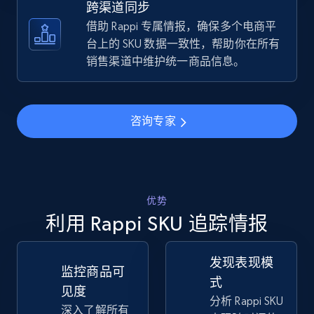
跨渠道同步
借助 Rappi 专属情报，确保多个电商平
TikTok Shop - discover records by shop url
台上的 SKU 数据一致性，帮助你在所有
URL, Title, Available, Description, Currency, Initial
销售渠道中维护统一商品信息。
price, Final price, Discount percent, and more.
5.4K+
667+
立即开始
咨询专家
Amazon sellers info
优势
Seller id, URL, Seller name, Description, Detailed
info, Stars, Feedbacks, Return policy, and more.
利用 Rappi SKU 追踪情报
2.5K+
378+
立即开始
发现表现模
监控商品可
式
见度
分析 Rappi SKU
深入了解所有