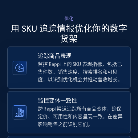
Walmart - products - Discover products by
优化
using sku numbers
用 SKU 追踪情报优化你的数字
URL, Final price, Sku, Currency, Gtin,
货架
Specifications, Image urls, Top reviews, and
more.
追踪商品表现
监控 Rappi 上的 SKU 表现指标，包括已
5.6K+
875+
立即开始
售件数、销售速度、搜索排名和可见
度，以识别优化机会并推动营收增长。
TikTok Shop
监控变体一致性
URL, Title, Available, Description, Currency, Initial
跨 Rappi 渠道追踪所有商品变体，确保
price, Final price, Discount percent, and more.
定价、可用性和内容呈现一致。在差异
影响销售之前识别它们。
5.4K+
667+
立即开始