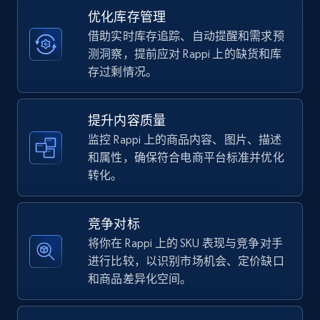
优化库存管理
借助实时库存追踪、自动提醒和需求预
TikTok Shop - category
测洞察，提前应对 Rappi 上的缺货和库
URL, Title, Available, Description, Currency, Initial
存过剩情况。
price, Final price, Discount percent, and more.
提升内容质量
5.4K+
667+
立即开始
监控 Rappi 上的商品内容、图片、描述
和属性，确保符合电商平台标准并优化
转化。
TikTok Shop - Collect TikTok shop products
by keywords search
竞争对标
URL, Title, Available, Description, Currency, Initial
将你在 Rappi 上的 SKU 表现与竞争对手
price, Final price, Discount percent, and more.
进行比较，以识别市场机会、定价缺口
和商品差异化空间。
5.4K+
667+
立即开始