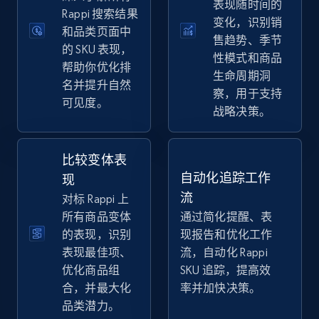
表现随时间的
eBay
Rappi 搜索结果
变化，识别销
和品类页面中
URL, Product id, Title, Seller name, Seller rating,
售趋势、季节
Seller reviews, Breadcrumbs, Root category, and
的 SKU 表现，
性模式和商品
more.
帮助你优化排
生命周期洞
名并提升自然
察，用于支持
可见度。
2.5K+
359+
立即开始
战略决策。
比较变体表
eBay - Gather data on products using
自动化追踪工作
现
specified keywords
流
对标 Rappi 上
URL, Product id, Title, Seller name, Seller rating,
所有商品变体
通过简化提醒、表
Seller reviews, Breadcrumbs, Root category, and
的表现，识别
现报告和优化工作
more.
表现最佳项、
流，自动化 Rappi
优化商品组
SKU 追踪，提高效
2.5K+
359+
立即开始
合，并最大化
率并加快决策。
品类潜力。