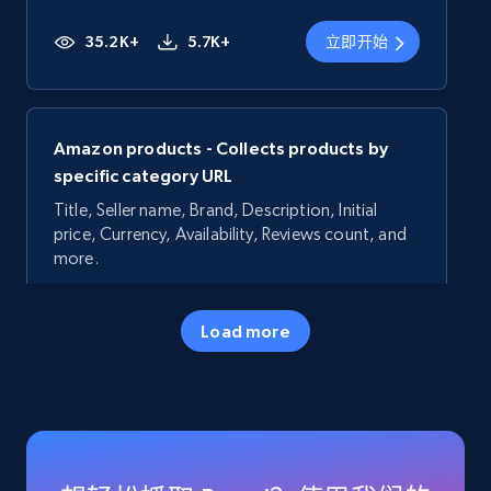
35.2K+
5.7K+
立即开始
Amazon products - Collects products by
specific category URL
Title, Seller name, Brand, Description, Initial
price, Currency, Availability, Reviews count, and
more.
35.2K+
5.7K+
立即开始
Load more
Amazon products - Collects products by
specific keywords
Title, Seller name, Brand, Description, Initial