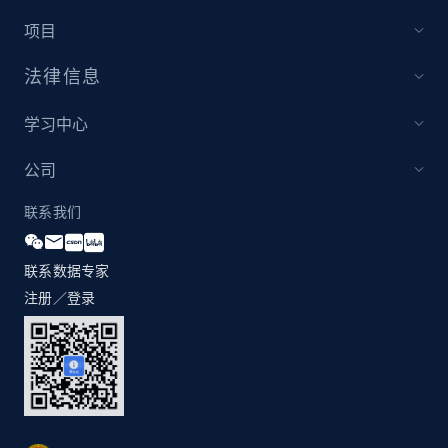
项目
Amazon products global dataset - Collect
法律信息
Amazon products by seller URL
Title, Seller name, Brand, Description, Initial
学习中心
price, Currency, Availability, Reviews count, and
more.
公司
联系我们
2.1K+
375+
立即开始
联系数据专家
注册／登录
Amazon products global dataset - Collect
products from Brands URLs
Title, Seller name, Brand, Description, Initial
price, Currency, Availability, Reviews count, and
more.