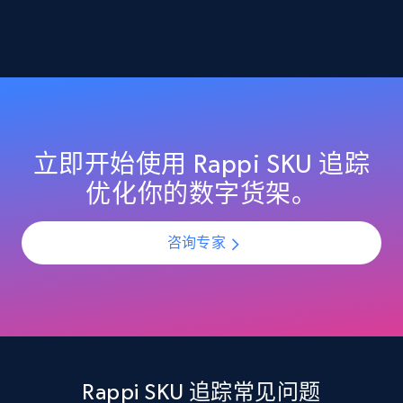
2.1K+
353+
立即开始
Home Depot US - Discover products by
specified URL
URL, Domain, Country code, Model number,
立即开始使用 Rappi SKU 追踪
Sku, Product id, Product name, Manufacturer,
优化你的数字货架。
and more.
咨询专家
2.1K+
353+
立即开始
Home Depot US - Discover products by
specified UPC
URL, Domain, Country code, Model number,
Rappi SKU 追踪常见问题
Sku, Product id, Product name, Manufacturer,