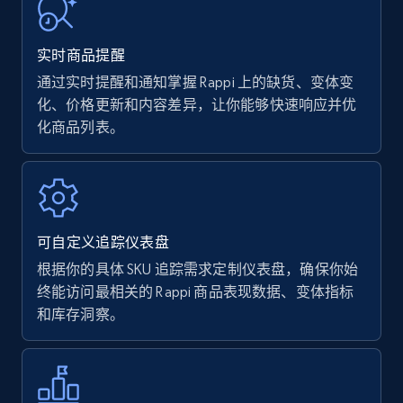
URL, Product name, Product rating, Product
rating object, Product rating max, Rating,
实时商品提醒
Author name, Asin, and more.
通过实时提醒和通知掌握 Rappi 上的缺货、变体变
化、价格更新和内容差异，让你能够快速响应并优
7.4K+
870+
立即开始
化商品列表。
Walmart - products
URL, Final price, Sku, Currency, Gtin,
可自定义追踪仪表盘
Specifications, Image urls, Top reviews, and
more.
根据你的具体 SKU 追踪需求定制仪表盘，确保你始
终能访问最相关的 Rappi 商品表现数据、变体指标
和库存洞察。
5.6K+
875+
立即开始