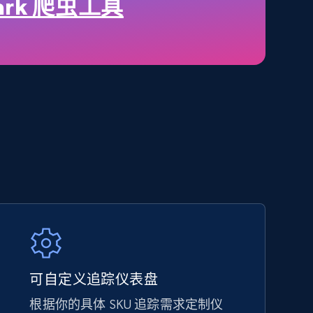
price, Final price, Discount percent, and more.
ark 爬虫工具
5.4K+
668+
立即开始
Amazon sellers info
Seller id, URL, Seller name, Description, Detailed
info, Stars, Feedbacks, Return policy, and more.
2.5K+
378+
立即开始
可自定义追踪仪表盘
根据你的具体 SKU 追踪需求定制仪
eBay - Collect products from shops on