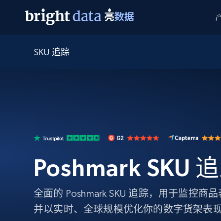
SKU 追踪
网页数据抓取 API
多模态训练
网页数据抓取 API
工具
网页解锁 API
视频与媒体数据
网页解锁 API
起价
$1/ 每1 次
告别封锁和验证码
获得取之不尽的视频，图片及更多内
免费套餐
第三方工具集成
Discover API
视频信息流——为 VLA 准备就绪
免费
起价
爬虫 API
$1/1k请求
始终在线的代理实时网页发现
获取持续、定向的网页视频，用于训
浏览器扩展
器人策略
搜索引擎结果页 API
搜索引擎 API
起价
数据包
代理网络检查
按需获取多引擎搜索结果
$1/ 每1 次
免费套餐
为各行各业生成可直接用于LLM的数据
Google
Bing
Duckduckgo
Yandex
Poshmark SKU 
起价
网站地图
爬虫浏览器 API
爬虫浏览器 API
$5/GB
键启动内置隐匿模式的远程浏览器
全面的 Poshmark SKU 追踪，用于监
代理基础设施
并以实时、全球规模优化你的数字货架表
代理服务