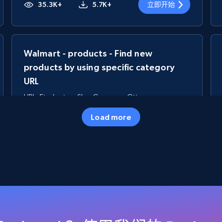
35.3K+
5.7K+
立即开始
Walmart - products - Find new
products by using specific category
URL
URL, Final price, Sku, Currency, Gtin,
Specifications, Image urls, Top reviews, and
Load more
more.
5.6K+
875+
立即开始
TikTok Shop
URL, Title, Available, Description, Currency, Initial