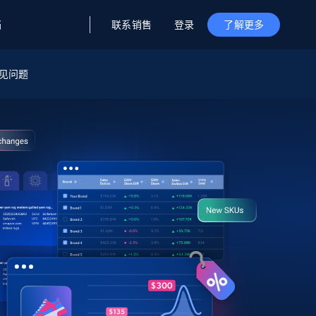
联系销售
登录
档
了解更多
据与洞察
据及洞察
源
见问题
公司
初创企业计划
零售情报
零售
新
起价
$2000/月
解锁实时电商洞察与AI驱动的业务推荐
洞察
联盟推荐
演示智能体
企业级数据服务
托管式数据
起价
为企业级数据收集量身定制
$1500/月
采集
信任中心
集成
Deep Lookup
测试版
Bright SDK
在海量级网页数据上运行复杂
查询