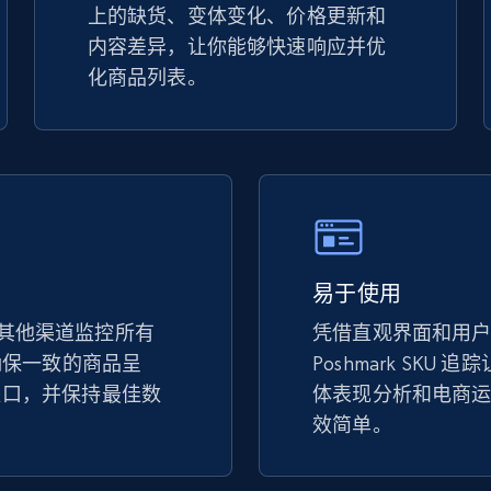
上的缺货、变体变化、价格更新和
specified keywords
内容差异，让你能够快速响应并优
URL, Product id, Title, Seller name, Seller rating,
化商品列表。
Seller reviews, Breadcrumbs, Root category, and
more.
2.5K+
359+
立即开始
Google Shopping
易于使用
URL, Product id, Title, Product description,
k 和其他渠道监控所有
凭借直观界面和用
Rating, Reviews count, Images, Variations, and
more.
以确保一致的商品呈
Poshmark SKU
缺口，并保持最佳数
体表现分析和电商
。
效简单。
2.4K+
199+
立即开始