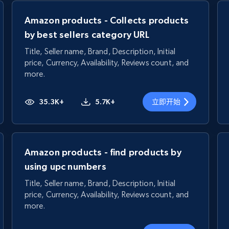
Amazon products - Collects products
by best sellers category URL
Title, Seller name, Brand, Description, Initial
price, Currency, Availability, Reviews count, and
more.
35.3K+
5.7K+
立即开始
Amazon products - find products by
using upc numbers
Title, Seller name, Brand, Description, Initial
price, Currency, Availability, Reviews count, and
more.