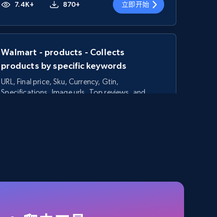
7.4K+
870+
立即开始
Walmart - products - Collects
products by specific keywords
URL, Final price, Sku, Currency, Gtin,
Specifications, Image urls, Top reviews, and
more.
5.6K+
875+
立即开始
TikTok Shop - category
URL, Title, Available, Description, Currency, Initial