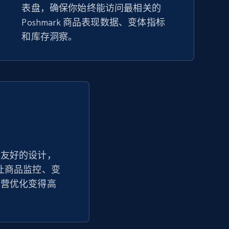
表盘，确保你始终能访问最相关的
eBay
Poshmark 商品表现数据、变体指标
URL, Product id, Title, Seller name, Seller rating,
和库存洞察。
Seller reviews, Breadcrumbs, Root category, and
more.
2.5K+
359+
立即开始
Google Shopping - collects products
from web using keywords
户友好的设计，
URL, Product id, Title, Product description,
 追踪让商品监控、变
Rating, Reviews count, Images, Variations, and
more.
运营优化变得高
2.4K+
199+
立即开始