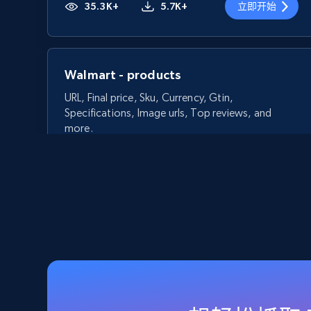
35.3K+
5.7K+
立即开始
Walmart - products
URL, Final price, Sku, Currency, Gtin,
Specifications, Image urls, Top reviews, and
more.
5.6K+
875+
立即开始
Walmart - products - Discover
products by using sku numbers