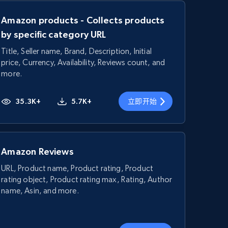
Amazon products - Collects products
by specific category URL
Title, Seller name, Brand, Description, Initial
price, Currency, Availability, Reviews count, and
more.
35.3K+
5.7K+
立即开始
Amazon Reviews
URL, Product name, Product rating, Product
rating object, Product rating max, Rating, Author
name, Asin, and more.