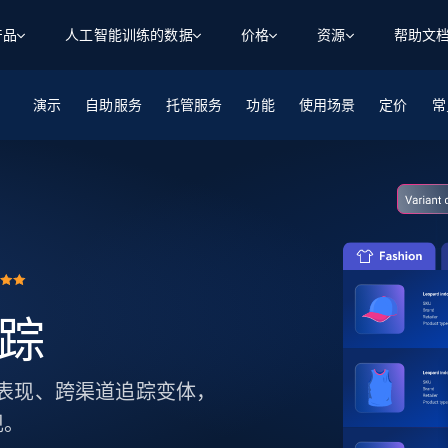
产品
人工智能训练的数据
价格
资源
帮助文
演示
自助服务
智能体 WEB 执行
数据源
数据源
托管服务
功能
使用场景
定价
数
数
资
常
学习中心
搜索及提取
抓取APIs
抓取APIs
起价
$1
$0.75/1k 记录条
请求
容
让 AI 应用具备搜索与爬取整个网络的能力
从 600+ 个网站获取实时数据
免费套餐
博客
领英
电商
社交媒体
ChatGPT
智能体浏览器
爬虫工作室定价
起价
爬虫工作室
练人形机
让智能体浏览网站并自动执行任务
$1/1k请求
案例研究
免费套餐
将任何网站转化为数据管道
亮数据 MCP
免费
起价
数据集
数据集
网络研讨会
站式工具包，全面解锁网页
请求
$250/100K 记录条
集
来自 600+ 个域名的预收集数据
起价
追踪
领英
电商
社交媒体
房地产
代理位置
缓存速递
$0.2/1k HTML
缓存速递
实时网页数据，采集即交付
产品技术视频
控商品表现、跨渠道追踪变体，
现。