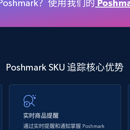
price, Final price, Discount percent, and more.
oshmark？使用我们的
Poshm
5.4K+
668+
立即开始
TikTok Shop - discover records by shop
Poshmark SKU 追踪核心优势
url
URL, Title, Available, Description, Currency, Initial
price, Final price, Discount percent, and more.
5.4K+
668+
立即开始
实时商品提醒
通过实时提醒和通知掌握 Poshmark
eBay - Gather data on products using