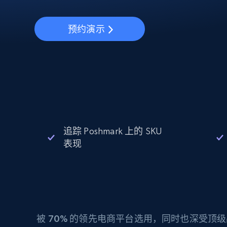
动态代理
起价
$5
$2.5/G
免费套餐
动态代理
5折
超40000万 万高速真人住宅代理
预约演示
起价
ISP 代理
$1.3/IP
数据中心代理
用于数据获取的高速代理
追踪 Poshmark 上的 SKU
表现
被
70%
的领先电商平台选用，同时也深受顶级