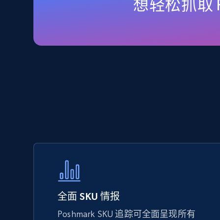
想轻松抓取 P
URL, Final price, Sku, Currency, Gtin,
Specifications, Image urls, Top reviews, and
more.
5.6K+
875+
立即开始
TikTok Shop - Collect TikTok shop
products by keywords search
URL, Title, Available, Description, Currency, Initial
price, Final price, Discount percent, and more.
5.4K+
668+
立即开始
全面 SKU 情报
Poshmark SKU 追踪可全面呈现所有
eBay