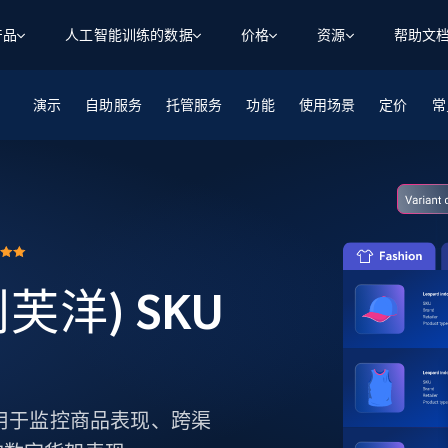
产品
人工智能训练的数据
价格
资源
帮助文
演示
自助服务
智能体 WEB 执行
数据源
数据源
托管服务
功能
使用场景
定价
数
数
资
常
学习中心
搜索及提取
抓取APIs
抓取APIs
起价
$1
$0.75/1k 记录条
请求
容
让 AI 应用具备搜索与爬取整个网络的能力
从 600+ 个网站获取实时数据
免费套餐
博客
领英
电商
社交媒体
ChatGPT
智能体浏览器
爬虫工作室定价
起价
爬虫工作室
练人形机
让智能体浏览网站并自动执行任务
$1/1k请求
案例研究
免费套餐
将任何网站转化为数据管道
亮数据 MCP
免费
起价
数据集
数据集
网络研讨会
站式工具包，全面解锁网页
请求
$250/100K 记录条
欧利芙洋) SKU
集
来自 600+ 个域名的预收集数据
起价
领英
电商
社交媒体
房地产
代理位置
缓存速递
$0.2/1k HTML
缓存速递
实时网页数据，采集即交付
产品技术视频
 追踪，用于监控商品表现、跨渠