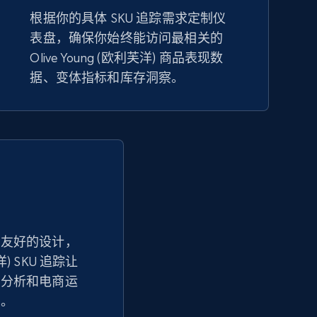
eBay
根据你的具体 SKU 追踪需求定制仪
URL, Product id, Title, Seller name, Seller rating,
表盘，确保你始终能访问最相关的
Seller reviews, Breadcrumbs, Root category, and
Olive Young (欧利芙洋) 商品表现数
more.
据、变体指标和库存洞察。
2.5K+
359+
立即开始
Google Shopping - collects products
from web using keywords
URL, Product id, Title, Product description,
Rating, Reviews count, Images, Variations, and
户友好的设计，
more.
芙洋) SKU 追踪让
现分析和电商运
2.4K+
200+
立即开始
单。