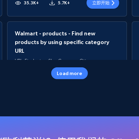
35.3K+
5.7K+
立即开始
Walmart - products - Find new
products by using specific category
URL
URL, Final price, Sku, Currency, Gtin,
Specifications, Image urls, Top reviews, and
Load more
more.
5.6K+
875+
立即开始
TikTok Shop
URL, Title, Available, Description, Currency, Initial