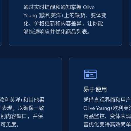
specified keywords
通过实时提醒和通知掌握 Olive
Young (欧利芙洋) 上的缺货、变体变
URL, Product id, Title, Seller name, Seller rating,
Seller reviews, Breadcrumbs, Root category, and
化、价格更新和内容差异，让你能
more.
够快速响应并优化商品列表。
2.5K+
359+
立即开始
Google Shopping
URL, Product id, Title, Product description,
Rating, Reviews count, Images, Variations, and
易于使用
more.
ng (欧利芙洋) 和其他渠
凭借直观界面和用
U 表现，以确保一致
Olive Young (欧利
识别内容缺口，并保
商品监控、变体表
2.4K+
200+
立即开始
架可见度。
营优化变得高效简