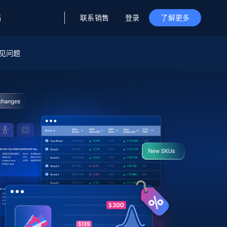
联系销售
登录
档
了解更多
据与洞察
据及洞察
源
见问题
公司
初创企业计划
零售情报
零售
新
起价
$2000/月
解锁实时电商洞察与AI驱动的业务推荐
洞察
联盟推荐
演示智能体
企业级数据服务
托管式数据
起价
为企业级数据收集量身定制
$1500/月
采集
信任中心
集成
Deep Lookup
测试版
Bright SDK
在海量级网页数据上运行复杂
查询