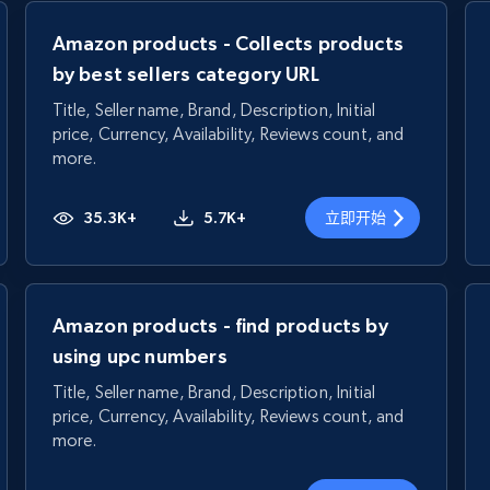
Amazon products - Collects products
by best sellers category URL
Title, Seller name, Brand, Description, Initial
price, Currency, Availability, Reviews count, and
more.
35.3K+
5.7K+
立即开始
Amazon products - find products by
using upc numbers
Title, Seller name, Brand, Description, Initial
price, Currency, Availability, Reviews count, and
more.