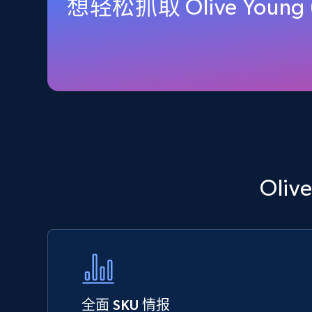
想轻松抓取 Olive You
URL, Final price, Sku, Currency, Gtin,
Specifications, Image urls, Top reviews, and
more.
5.6K+
875+
立即开始
TikTok Shop - Collect TikTok shop
products by keywords search
Oli
URL, Title, Available, Description, Currency, Initial
price, Final price, Discount percent, and more.
5.4K+
668+
立即开始
全面 SKU 情报
eBay