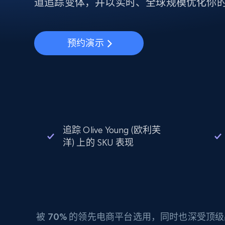
动态代理
道追踪变体，并以实时、全球规模优化你
起价
$5
$2.5/G
免费套餐
动态代理
5折
超40000万 万高速真人住宅代理
起价
ISP 代理
$1.3/IP
数据中心代理
预约演示
用于数据获取的高速代理
追踪 Olive Young (欧利芙
洋) 上的 SKU 表现
被
70%
的领先电商平台选用，同时也深受顶级