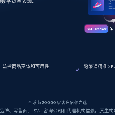
起价
的数字货架表现。
数据中心代理
$0.9/IP
B
静态ISP代理
130万+ 超高速静态住宅代理
监控商品变体和可用性
跨渠道精准 SK
全球 超20000 家客户信赖之选
品牌、零售商、ISV、咨询公司和代理机构信赖。原生