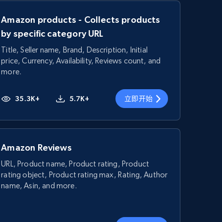
Amazon products - Collects products
by specific category URL
Title, Seller name, Brand, Description, Initial
price, Currency, Availability, Reviews count, and
more.
35.3K+
5.7K+
立即开始
Amazon Reviews
URL, Product name, Product rating, Product
rating object, Product rating max, Rating, Author
name, Asin, and more.