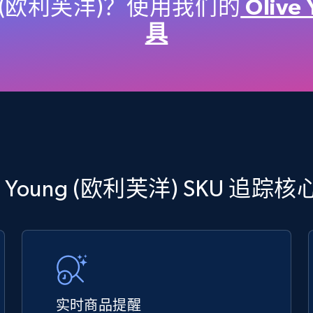
price, Final price, Discount percent, and more.
ng (欧利芙洋)？使用我们的
Olive
具
5.4K+
668+
立即开始
TikTok Shop - discover records by shop
url
ve Young (欧利芙洋) SKU 追踪
URL, Title, Available, Description, Currency, Initial
price, Final price, Discount percent, and more.
5.4K+
668+
立即开始
实时商品提醒
eBay - Gather data on products using