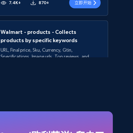
7.4K+
870+
立即开始
Walmart - products - Collects
products by specific keywords
URL, Final price, Sku, Currency, Gtin,
Specifications, Image urls, Top reviews, and
more.
5.6K+
875+
立即开始
TikTok Shop - category
URL, Title, Available, Description, Currency, Initial