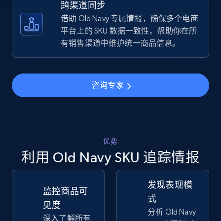
跨渠道同步
借助 Old Navy 专属情报，确保多个电商
TikTok Shop - discover records by shop url
平台上的 SKU 数据一致性，帮助你在所
URL, Title, Available, Description, Currency, Initial
有销售渠道中维护统一商品信息。
price, Final price, Discount percent, and more.
5.4K+
668+
立即开始
咨询专家
Amazon sellers info
优势
Seller id, URL, Seller name, Description, Detailed
info, Stars, Feedbacks, Return policy, and more.
利用 Old Navy SKU 追踪情报
2.5K+
378+
立即开始
发现表现模
监控商品可
式
见度
分析 Old Navy
深入了解所有