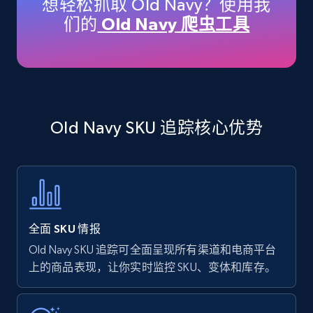
想轻松抓取 Old Navy？使用我
price, Currency, Availability, Reviews count, and
们的
Old Navy 爬虫工具
more.
35.3K+
5.7K+
立即开始
Old Navy SKU 追踪核心优势
Amazon products - find products by using
upc numbers
Title, Seller name, Brand, Description, Initial
price, Currency, Availability, Reviews count, and
more.
全面 SKU 情报
35.3K+
5.7K+
立即开始
Old Navy SKU 追踪可全面呈现所有渠道和电商平台
上的商品表现，让你实时监控 SKU、变体和库存。
Amazon Reviews