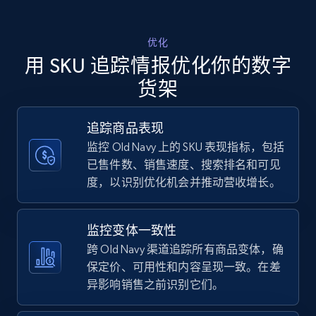
Walmart - products - Discover products by
优化
using sku numbers
用 SKU 追踪情报优化你的数字
URL, Final price, Sku, Currency, Gtin,
货架
Specifications, Image urls, Top reviews, and
more.
追踪商品表现
监控 Old Navy 上的 SKU 表现指标，包括
5.6K+
875+
立即开始
已售件数、销售速度、搜索排名和可见
度，以识别优化机会并推动营收增长。
TikTok Shop
监控变体一致性
URL, Title, Available, Description, Currency, Initial
跨 Old Navy 渠道追踪所有商品变体，确
price, Final price, Discount percent, and more.
保定价、可用性和内容呈现一致。在差
异影响销售之前识别它们。
5.4K+
668+
立即开始