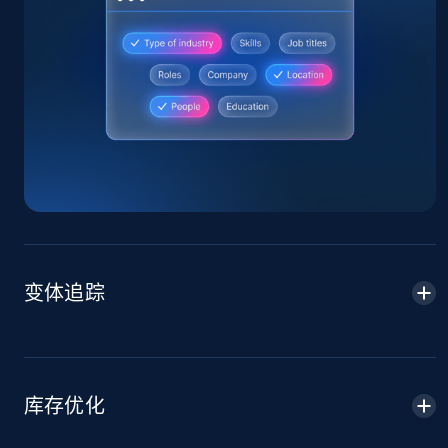
Home Depot US
URL, Domain, Country code, Model number,
Sku, Product id, Product name, Manufacturer,
and more.
2.1K+
355+
立即开始
变体追踪
Home Depot US - Gather data on products
using specified keywords
URL, Domain, Country code, Model number,
Sku, Product id, Product name, Manufacturer,
库存优化
and more.