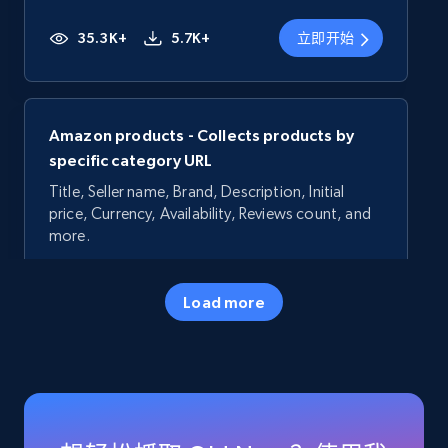
35.3K+
5.7K+
立即开始
Amazon products - Collects products by
specific category URL
Title, Seller name, Brand, Description, Initial
price, Currency, Availability, Reviews count, and
more.
35.3K+
5.7K+
立即开始
Load more
Amazon products - Collects products by
specific keywords
Title, Seller name, Brand, Description, Initial