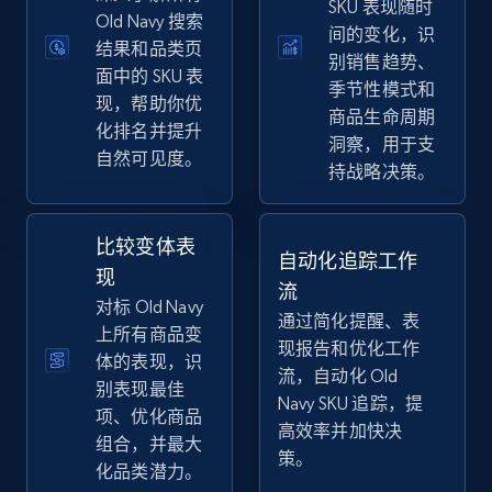
SKU 表现随时
eBay
Old Navy 搜索
间的变化，识
结果和品类页
URL, Product id, Title, Seller name, Seller rating,
别销售趋势、
Seller reviews, Breadcrumbs, Root category, and
面中的 SKU 表
季节性模式和
more.
现，帮助你优
商品生命周期
化排名并提升
洞察，用于支
自然可见度。
2.5K+
359+
立即开始
持战略决策。
比较变体表
自动化追踪工作
eBay - Gather data on products using
现
流
specified keywords
对标 Old Navy
通过简化提醒、表
URL, Product id, Title, Seller name, Seller rating,
上所有商品变
现报告和优化工作
Seller reviews, Breadcrumbs, Root category, and
体的表现，识
流，自动化 Old
more.
别表现最佳
Navy SKU 追踪，提
项、优化商品
高效率并加快决
2.5K+
359+
立即开始
组合，并最大
策。
化品类潜力。