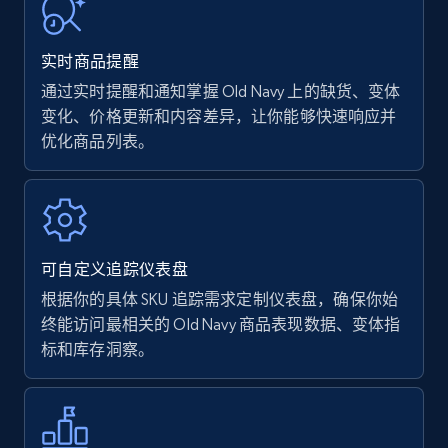
URL, Product name, Product rating, Product
rating object, Product rating max, Rating,
实时商品提醒
Author name, Asin, and more.
通过实时提醒和通知掌握 Old Navy 上的缺货、变体
变化、价格更新和内容差异，让你能够快速响应并
7.4K+
870+
立即开始
优化商品列表。
Walmart - products
URL, Final price, Sku, Currency, Gtin,
可自定义追踪仪表盘
Specifications, Image urls, Top reviews, and
more.
根据你的具体 SKU 追踪需求定制仪表盘，确保你始
终能访问最相关的 Old Navy 商品表现数据、变体指
标和库存洞察。
5.6K+
875+
立即开始