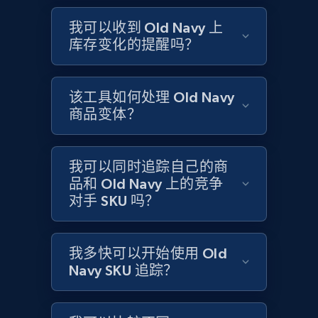
Title, Seller name, Brand, Description, Initial
price, Currency, Availability, Reviews count, and
我可以收到 Old Navy 上
more.
库存变化的提醒吗？
2.1K+
375+
立即开始
该工具如何处理 Old Navy
商品变体？
Amazon products global dataset - Collects
products by specific category URL
我可以同时追踪自己的商
Title, Seller name, Brand, Description, Initial
品和 Old Navy 上的竞争
price, Currency, Availability, Reviews count, and
对手 SKU 吗？
more.
我多快可以开始使用 Old
2.1K+
375+
立即开始
Navy SKU 追踪？