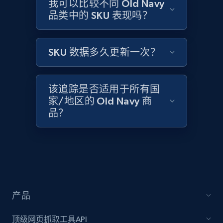
Amazon products global dataset -
我可以比较不同 Old Navy
品类中的 SKU 表现吗？
Collecting products by keyword search
Title, Seller name, Brand, Description, Initial
price, Currency, Availability, Reviews count, and
SKU 数据多久更新一次？
more.
2.1K+
375+
立即开始
该追踪是否适用于所有国
家/地区的 Old Navy 商
品？
Amazon products global dataset - Collects
products by best sellers category URL
Title, Seller name, Brand, Description, Initial
price, Currency, Availability, Reviews count, and
more.
产品
2.1K+
375+
立即开始
顶级网页抓取工具API