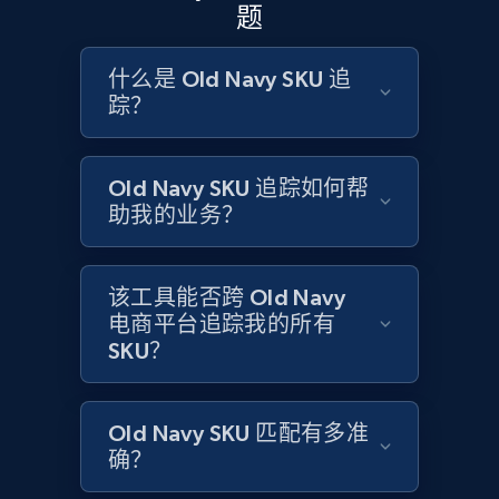
题
and more.
什么是 Old Navy SKU 追
2.1K+
355+
立即开始
踪？
Old Navy SKU 追踪如何帮
Home Depot US - Discovery products by
助我的业务？
specific category URL
URL, Domain, Country code, Model number,
Sku, Product id, Product name, Manufacturer,
该工具能否跨 Old Navy
and more.
电商平台追踪我的所有
SKU？
2.1K+
355+
立即开始
Old Navy SKU 匹配有多准
确？
Amazon products global dataset