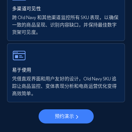
Walmart - products - Find new products by
using specific category URL
多渠道可见性
URL, Final price, Sku, Currency, Gtin,
跨 Old Navy 和其他渠道监控所有 SKU 表现，以确保
Specifications, Image urls, Top reviews, and
一致的商品呈现、识别内容缺口，并保持最佳数字
more.
货架可见度。
5.6K+
875+
立即开始
易于使用
Walmart - products - Collects products by
凭借直观界面和用户友好的设计，Old Navy SKU 追
specific keywords
踪让商品监控、变体表现分析和电商运营优化变得
URL, Final price, Sku, Currency, Gtin,
高效简单。
Specifications, Image urls, Top reviews, and
more.
预约演示
5.6K+
875+
立即开始