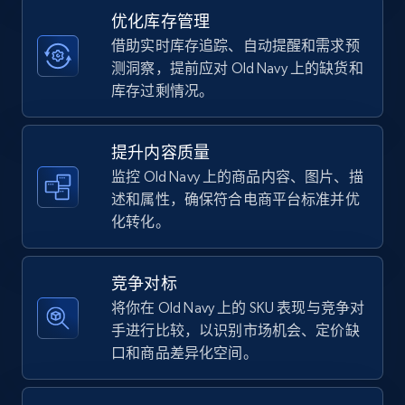
优化库存管理
借助实时库存追踪、自动提醒和需求预
TikTok Shop - category
测洞察，提前应对 Old Navy 上的缺货和
URL, Title, Available, Description, Currency, Initial
库存过剩情况。
price, Final price, Discount percent, and more.
提升内容质量
5.4K+
668+
立即开始
监控 Old Navy 上的商品内容、图片、描
述和属性，确保符合电商平台标准并优
化转化。
TikTok Shop - Collect TikTok shop products
by keywords search
竞争对标
URL, Title, Available, Description, Currency, Initial
将你在 Old Navy 上的 SKU 表现与竞争对
price, Final price, Discount percent, and more.
手进行比较，以识别市场机会、定价缺
口和商品差异化空间。
5.4K+
668+
立即开始