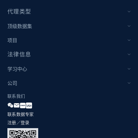
代理类型
Amazon products global dataset - Collect
顶级数据集
Amazon products by seller URL
Title, Seller name, Brand, Description, Initial
项目
price, Currency, Availability, Reviews count, and
more.
法律信息
2.1K+
375+
立即开始
学习中心
公司
联系我们
Amazon products global dataset - Collect
products from Brands URLs
Title, Seller name, Brand, Description, Initial
联系数据专家
price, Currency, Availability, Reviews count, and
注册／登录
more.