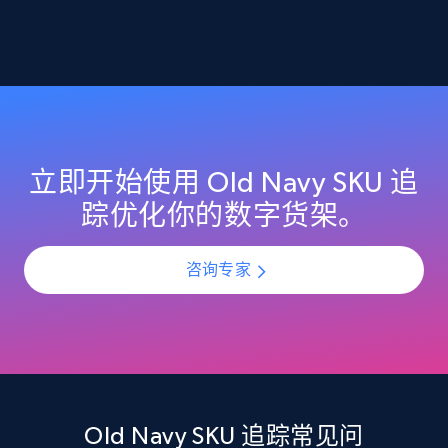
2.1K+
355+
立即开始
Home Depot US - Discover products by
specified URL
URL, Domain, Country code, Model number,
立即开始使用 Old Navy SKU 追
Sku, Product id, Product name, Manufacturer,
踪优化你的数字货架。
and more.
咨询专家
2.1K+
355+
立即开始
Home Depot US - Discover products by
specified UPC
URL, Domain, Country code, Model number,
Old Navy SKU 追踪常见问
Sku, Product id, Product name, Manufacturer,