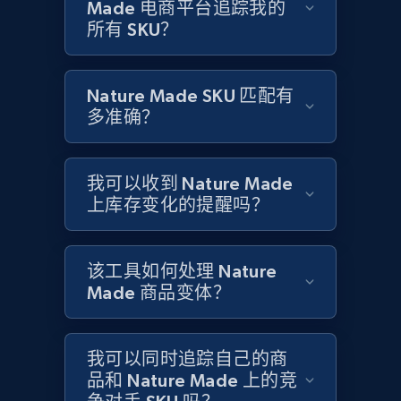
Title, Seller name, Brand, Description, Initial
Made 电商平台追踪我的
price, Currency, Availability, Reviews count, and
所有 SKU？
more.
2.1K+
Nature Made SKU 匹配有
375+
立即开始
多准确？
Amazon products global dataset - Collects
我可以收到 Nature Made
products by specific category URL
上库存变化的提醒吗？
Title, Seller name, Brand, Description, Initial
price, Currency, Availability, Reviews count, and
more.
该工具如何处理 Nature
Made 商品变体？
2.1K+
375+
立即开始
我可以同时追踪自己的商
品和 Nature Made 上的竞