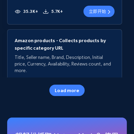
35.3K+
5.7K+
立即开始
Amazon products - Collects products by
specific category URL
Title, Seller name, Brand, Description, Initial
price, Currency, Availability, Reviews count, and
more.
35.3K+
5.7K+
立即开始
Load more
Amazon products - Collects products by
specific keywords
Title, Seller name, Brand, Description, Initial