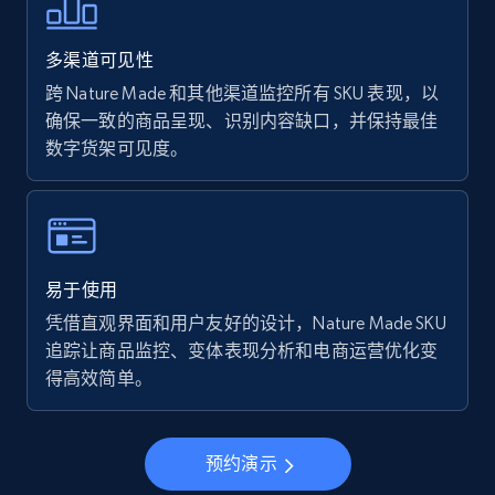
Walmart - products - Find new products by
using specific category URL
多渠道可见性
URL, Final price, Sku, Currency, Gtin,
Specifications, Image urls, Top reviews, and
跨 Nature Made 和其他渠道监控所有 SKU 表现，以
more.
确保一致的商品呈现、识别内容缺口，并保持最佳
数字货架可见度。
5.6K+
876+
立即开始
Walmart - products - Collects products by
易于使用
specific keywords
凭借直观界面和用户友好的设计，Nature Made SKU
URL, Final price, Sku, Currency, Gtin,
追踪让商品监控、变体表现分析和电商运营优化变
Specifications, Image urls, Top reviews, and
得高效简单。
more.
5.6K+
876+
立即开始
预约演示