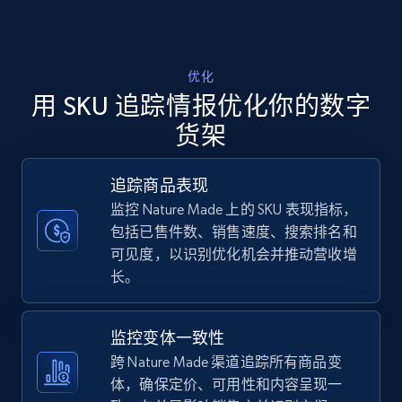
Walmart - products - Discover products by
using sku numbers
优化
用 SKU 追踪情报优化你的数字
URL, Final price, Sku, Currency, Gtin,
Specifications, Image urls, Top reviews, and
货架
more.
追踪商品表现
5.6K+
876+
立即开始
监控 Nature Made 上的 SKU 表现指标，
包括已售件数、销售速度、搜索排名和
可见度，以识别优化机会并推动营收增
长。
TikTok Shop
URL, Title, Available, Description, Currency, Initial
price, Final price, Discount percent, and more.
监控变体一致性
跨 Nature Made 渠道追踪所有商品变
5.4K+
668+
立即开始
体，确保定价、可用性和内容呈现一