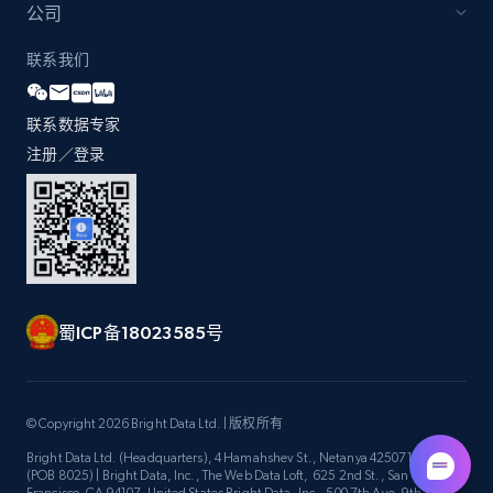
公司
2.1K+
375+
立即开始
联系我们
联系数据专家
Etsy
注册／登录
URL, Product id, Listing inventory id, Title, Rating,
Reviews count shop, Reviews count item, Initial
price, and more.
1.9K+
323+
立即开始
蜀ICP备18023585号
Etsy - Collect data on products using
specified keywords
© Copyright 2026 Bright Data Ltd. | 版权所有
URL, Product id, Listing inventory id, Title, Rating,
Bright Data Ltd. (Headquarters), 4 Hamahshev St., Netanya 4250714, Israel
Reviews count shop, Reviews count item, Initial
(POB 8025) | Bright Data, Inc., The Web Data Loft, 625 2nd St., San
price, and more.