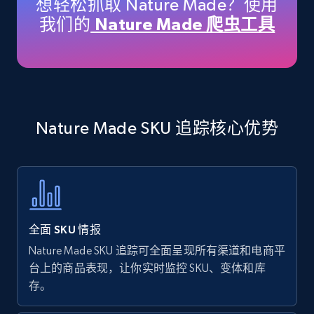
想轻松抓取 Nature Made？使用
price, Currency, Availability, Reviews count, and
我们的
Nature Made 爬虫工具
more.
35.3K+
5.7K+
立即开始
Nature Made SKU 追踪核心优势
Amazon products - find products by using
upc numbers
Title, Seller name, Brand, Description, Initial
price, Currency, Availability, Reviews count, and
more.
全面 SKU 情报
35.3K+
5.7K+
立即开始
Nature Made SKU 追踪可全面呈现所有渠道和电商平
台上的商品表现，让你实时监控 SKU、变体和库
存。
Amazon Reviews