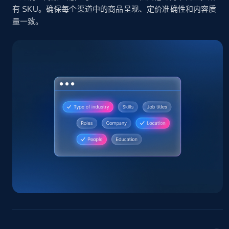
有 SKU。确保每个渠道中的商品呈现、定价准确性和内容质
量一致。
Home Depot US
URL, Domain, Country code, Model number,
Sku, Product id, Product name, Manufacturer,
and more.
2.1K+
355+
立即开始
Home Depot US - Gather data on products
using specified keywords
URL, Domain, Country code, Model number,
Sku, Product id, Product name, Manufacturer,
and more.