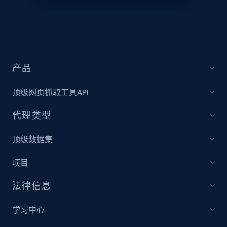
Amazon products global dataset - Collect
Amazon products by seller URL
Title, Seller name, Brand, Description, Initial
产品
price, Currency, Availability, Reviews count, and
more.
顶级网页抓取工具API
2.1K+
375+
立即开始
代理类型
顶级数据集
Amazon products global dataset - Collect
项目
products from Brands URLs
法律信息
Title, Seller name, Brand, Description, Initial
price, Currency, Availability, Reviews count, and
more.
学习中心