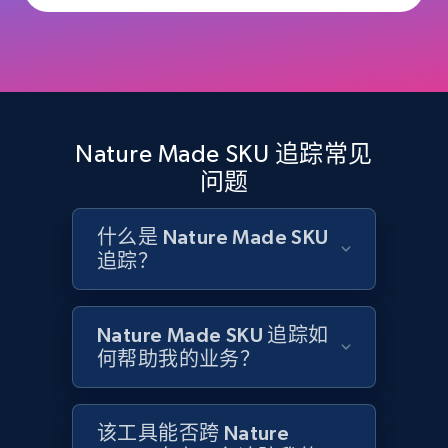
and more.
2.1K+
355+
立即开始
Nature Made SKU 追踪常见
Home Depot US - Discovery products by
问题
specific category URL
URL, Domain, Country code, Model number,
什么是 Nature Made SKU
Sku, Product id, Product name, Manufacturer,
追踪？
and more.
2.1K+
355+
立即开始
Nature Made SKU 追踪如
何帮助我的业务？
Amazon products global dataset
该工具能否跨 Nature