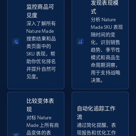
发现表现模
eBay
监控商品可
式
URL, Product id, Title, Seller name, Seller rating,
见度
分析 Nature
Seller reviews, Breadcrumbs, Root category, and
深入了解所有
Made SKU 表现
more.
Nature Made
随时间的变
搜索结果和品
化，识别销售
2.5K+
359+
立即开始
类页面中的
趋势、季节性
SKU 表现，帮
模式和商品生
助你优化排名
命周期洞察，
并提升自然可
用于支持战略
eBay - Gather data on products using
见度。
决策。
specified keywords
URL, Product id, Title, Seller name, Seller rating,
Seller reviews, Breadcrumbs, Root category, and
比较变体表
more.
自动化追踪工作
现
流
对标 Nature
2.5K+
359+
立即开始
Made 上所有商
通过简化提醒、表
品变体的表
现报告和优化工作