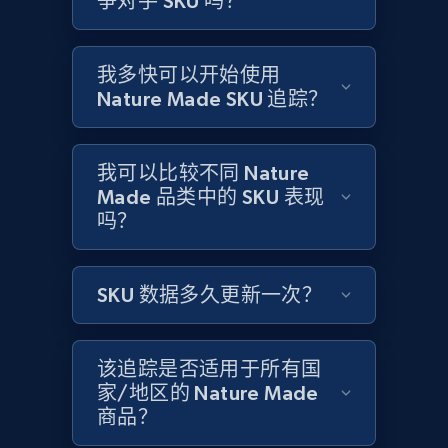
争对手 SKU 吗？
Amazon products global dataset -
Collecting products by keyword search
Title, Seller name, Brand, Description, Initial
我多快可以开始使用
price, Currency, Availability, Reviews count, and
Nature Made SKU 追踪？
more.
2.1K+
375+
立即开始
我可以比较不同 Nature
Made 品类中的 SKU 表现
吗？
Amazon products global dataset - Collects
products by best sellers category URL
SKU 数据多久更新一次？
Title, Seller name, Brand, Description, Initial
price, Currency, Availability, Reviews count, and
more.
该追踪是否适用于所有国
家/地区的 Nature Made
2.1K+
375+
立即开始
商品？