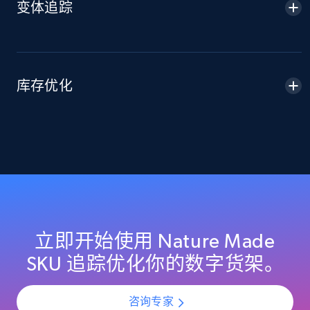
变体追踪
2.1K+
355+
立即开始
Home Depot US - Discover products by
库存优化
specified URL
URL, Domain, Country code, Model number,
Sku, Product id, Product name, Manufacturer,
and more.
2.1K+
355+
立即开始
立即开始使用 Nature Made
Home Depot US - Discover products by
SKU 追踪优化你的数字货架。
specified UPC
URL, Domain, Country code, Model number,
咨询专家
Sku, Product id, Product name, Manufacturer,