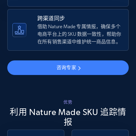
TikTok Shop - discover records by shop url
跨渠道同步
URL, Title, Available, Description, Currency, Initial
借助 Nature Made 专属情报，确保多个
price, Final price, Discount percent, and more.
电商平台上的 SKU 数据一致性，帮助你
在所有销售渠道中维护统一商品信息。
5.4K+
668+
立即开始
咨询专家
Amazon sellers info
Seller id, URL, Seller name, Description, Detailed
info, Stars, Feedbacks, Return policy, and more.
优势
利用 Nature Made SKU 追踪情
2.5K+
378+
立即开始
报