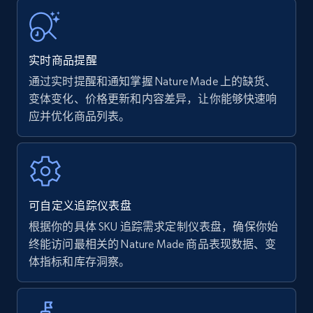
URL, Product name, Product rating, Product
rating object, Product rating max, Rating,
Author name, Asin, and more.
实时商品提醒
通过实时提醒和通知掌握 Nature Made 上的缺货、
7.4K+
872+
立即开始
变体变化、价格更新和内容差异，让你能够快速响
应并优化商品列表。
Walmart - products
URL, Final price, Sku, Currency, Gtin,
Specifications, Image urls, Top reviews, and
可自定义追踪仪表盘
more.
根据你的具体 SKU 追踪需求定制仪表盘，确保你始
终能访问最相关的 Nature Made 商品表现数据、变
5.6K+
876+
立即开始
体指标和库存洞察。