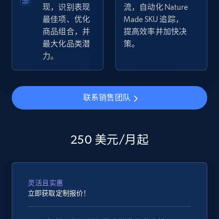
现，识别表现
流，自动化 Nature
最佳项、优化
Made SKU 追踪，
eBay - Collect products from shops on eBay
商品组合，并
提高效率并加快决
URL, Product id, Title, Seller name, Seller rating,
最大化品类潜
策。
Seller reviews, Breadcrumbs, Root category, and
力。
more.
2.5K+
359+
立即开始
联系销售团队
eBay - Collect records by category
250 美元/月起
URL, Product id, Title, Seller name, Seller rating,
Seller reviews, Breadcrumbs, Root category, and
more.
灵活且实惠
立即获取定制报价！
2.5K+
359+
立即开始