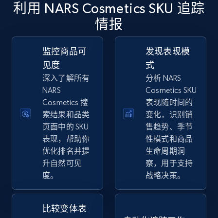
利用 NARS Cosmetics SKU 追踪
情报
eBay
URL, Product id, Title, Seller name, Seller rating,
监控商品可
发现表现模
Seller reviews, Breadcrumbs, Root category, and
见度
式
more.
深入了解所有
分析 NARS
NARS
Cosmetics SKU
2.5K+
359+
立即开始
Cosmetics 搜
表现随时间的
索结果和品类
变化，识别销
页面中的 SKU
售趋势、季节
eBay - Gather data on products using
表现，帮助你
性模式和商品
specified keywords
优化排名并提
生命周期洞
升自然可见
察，用于支持
URL, Product id, Title, Seller name, Seller rating,
度。
战略决策。
Seller reviews, Breadcrumbs, Root category, and
more.
比较变体表
2.5K+
359+
立即开始