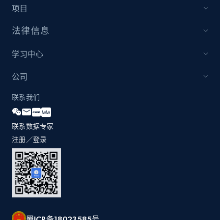
and more.
项目
法律信息
2.1K+
353+
立即开始
学习中心
公司
Etsy
URL, Product id, Listing inventory id, Title, Rating,
联系我们
Reviews count shop, Reviews count item, Initial
price, and more.
联系数据专家
注册／登录
1.9K+
322+
立即开始
Etsy - Collect data on products using
specified keywords
URL, Product id, Listing inventory id, Title, Rating,
蜀ICP备18023585号