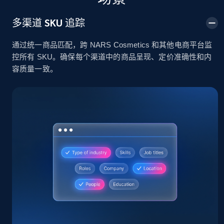
2.4K+
199+
立即开始
多渠道 SKU 追踪
通过统一商品匹配，跨 NARS Cosmetics 和其他电商平台监
控所有 SKU。确保每个渠道中的商品呈现、定价准确性和内
Amazon products global dataset
容质量一致。
Title, Seller name, Brand, Description, Initial
price, Currency, Availability, Reviews count, and
more.
2.1K+
375+
立即开始
Amazon products global dataset - Collects
products by specific category URL
Title, Seller name, Brand, Description, Initial
price, Currency, Availability, Reviews count, and