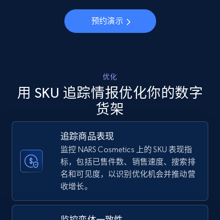
5.6K+
875+
立即开始
预约演示
Walmart - products - Discover products by
using sku numbers
URL, Final price, Sku, Currency, Gtin,
优化
Specifications, Image urls, Top reviews, and
用 SKU 追踪情报优化你的数字
more.
货架
5.6K+
875+
立即开始
追踪商品表现
监控 NARS Cosmetics 上的 SKU 表现指
标，包括已售件数、销售速度、搜索排
TikTok Shop
名和可见度，以识别优化机会并推动营
收增长。
URL, Title, Available, Description, Currency, Initial
price, Final price, Discount percent, and more.
监控变体一致性