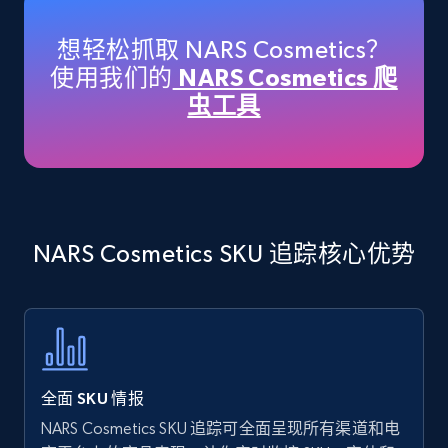
specific keywords
Title, Seller name, Brand, Description, Initial
想轻松抓取 NARS Cosmetics？
price, Currency, Availability, Reviews count, and
使用我们的
NARS Cosmetics 爬
more.
虫工具
35.2K+
5.7K+
立即开始
Amazon products - find products by using
NARS Cosmetics SKU 追踪核心优势
upc numbers
Title, Seller name, Brand, Description, Initial
price, Currency, Availability, Reviews count, and
more.
35.2K+
5.7K+
立即开始
全面 SKU 情报
NARS Cosmetics SKU 追踪可全面呈现所有渠道和电