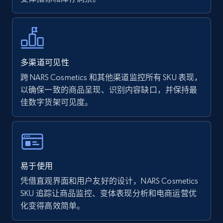
Walmart - products - Find new products by
using specific category URL
URL, Final price, Sku, Currency, Gtin,
Specifications, Image urls, Top reviews, and
多渠道可见性
more.
跨 NARS Cosmetics 和其他渠道监控所有 SKU 表现，
以确保一致的商品呈现、识别内容缺口，并保持最
5.6K+
875+
立即开始
佳数字货架可见度。
Walmart - products - Collects products by
specific keywords
易于使用
URL, Final price, Sku, Currency, Gtin,
凭借直观界面和用户友好的设计，NARS Cosmetics
Specifications, Image urls, Top reviews, and
SKU 追踪让商品监控、变体表现分析和电商运营优
more.
化变得高效简单。