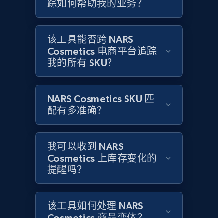
踪如何帮助我的业务？
Amazon products global dataset - Collect
products from Brands URLs
Title, Seller name, Brand, Description, Initial
该工具能否跨 NARS
price, Currency, Availability, Reviews count, and
Cosmetics 电商平台追踪
more.
我的所有 SKU？
2.1K+
375+
立即开始
NARS Cosmetics SKU 匹
配有多准确？
Home Depot US
我可以收到 NARS
URL, Domain, Country code, Model number,
Sku, Product id, Product name, Manufacturer,
Cosmetics 上库存变化的
and more.
提醒吗？
2.1K+
353+
立即开始
该工具如何处理 NARS
Cosmetics 商品变体？