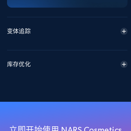
more.
2.1K+
375+
立即开始
变体追踪
Amazon products global dataset -
Collecting products by keyword search
Title, Seller name, Brand, Description, Initial
库存优化
price, Currency, Availability, Reviews count, and
more.
2.1K+
375+
立即开始
Amazon products global dataset - Collects
products by best sellers category URL
立即开始使用 NARS Cosmetics