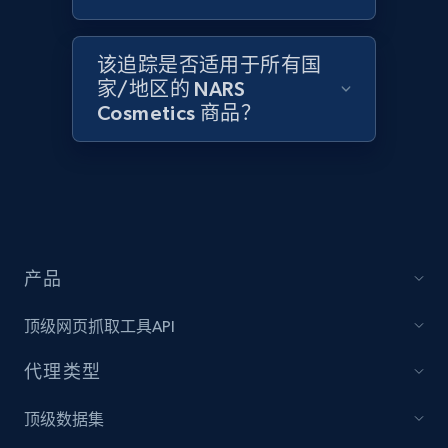
2.1K+
353+
立即开始
该追踪是否适用于所有国
家/地区的 NARS
Home Depot US - Discover products by
Cosmetics 商品？
specified UPC
URL, Domain, Country code, Model number,
Sku, Product id, Product name, Manufacturer,
and more.
2.1K+
353+
立即开始
产品
顶级网页抓取工具API
Home Depot US - Discovery products by
代理类型
specific category URL
URL, Domain, Country code, Model number,
顶级数据集
Sku, Product id, Product name, Manufacturer,