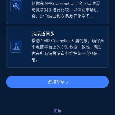
将你在 NARS Cosmetics 上的 SKU 表现
与竞争对手进行比较，以识别市场机
会、定价缺口和商品差异化空间。
TikTok Shop - discover records by shop url
URL, Title, Available, Description, Currency, Initial
跨渠道同步
price, Final price, Discount percent, and more.
借助 NARS Cosmetics 专属情报，确保多
个电商平台上的 SKU 数据一致性，帮助
5.4K+
667+
立即开始
你在所有销售渠道中维护统一商品信
息。
Amazon sellers info
咨询专家
Seller id, URL, Seller name, Description, Detailed
info, Stars, Feedbacks, Return policy, and more.
2.5K+
378+
立即开始
优势