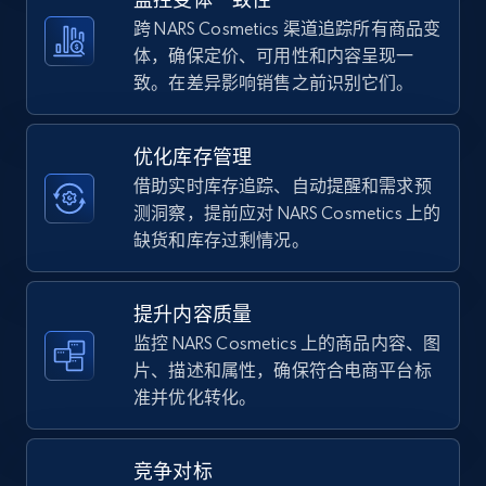
5.4K+
667+
立即开始
跨 NARS Cosmetics 渠道追踪所有商品变
体，确保定价、可用性和内容呈现一
致。在差异影响销售之前识别它们。
TikTok Shop - category
URL, Title, Available, Description, Currency, Initial
优化库存管理
price, Final price, Discount percent, and more.
借助实时库存追踪、自动提醒和需求预
测洞察，提前应对 NARS Cosmetics 上的
5.4K+
667+
立即开始
缺货和库存过剩情况。
提升内容质量
TikTok Shop - Collect TikTok shop products
监控 NARS Cosmetics 上的商品内容、图
by keywords search
片、描述和属性，确保符合电商平台标
准并优化转化。
URL, Title, Available, Description, Currency, Initial
price, Final price, Discount percent, and more.
竞争对标
5.4K+
667+
立即开始