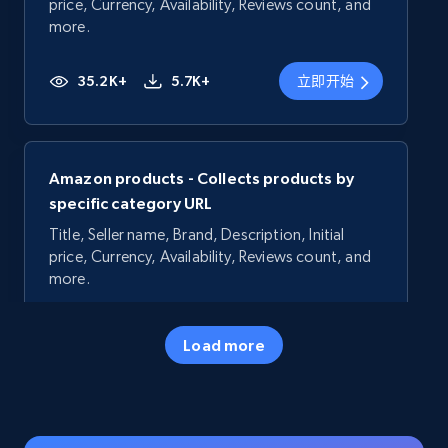
price, Currency, Availability, Reviews count, and
more.
35.2K+
5.7K+
立即开始
Amazon products - Collects products by
specific category URL
Title, Seller name, Brand, Description, Initial
price, Currency, Availability, Reviews count, and
more.
35.2K+
5.7K+
立即开始
Load more
Amazon products - Collects products by