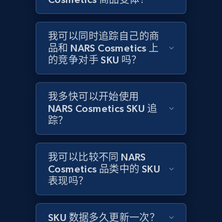
Home Depot US - Gather data on products
我可以同时追踪自己的商
using specified keywords
品和 NARS Cosmetics 上
URL, Domain, Country code, Model number,
的竞争对手 SKU 吗？
Sku, Product id, Product name, Manufacturer,
and more.
我多快可以开始使用
2.1K+
353+
立即开始
NARS Cosmetics SKU 追
踪？
Home Depot US - Discover products by
我可以比较不同 NARS
specified URL
Cosmetics 品类中的 SKU
URL, Domain, Country code, Model number,
表现吗？
Sku, Product id, Product name, Manufacturer,
and more.
SKU 数据多久更新一次？