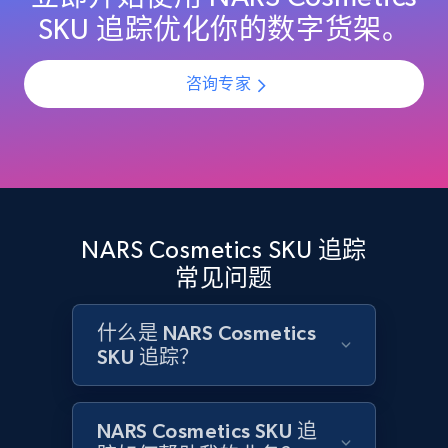
Title, Seller name, Brand, Description, Initial
SKU 追踪优化你的数字货架。
price, Currency, Availability, Reviews count, and
more.
咨询专家
2.1K+
375+
立即开始
Amazon products global dataset - Collect
Amazon products by seller URL
NARS Cosmetics SKU 追踪
Title, Seller name, Brand, Description, Initial
常见问题
price, Currency, Availability, Reviews count, and
more.
什么是 NARS Cosmetics
SKU 追踪？
2.1K+
375+
立即开始
NARS Cosmetics SKU 追