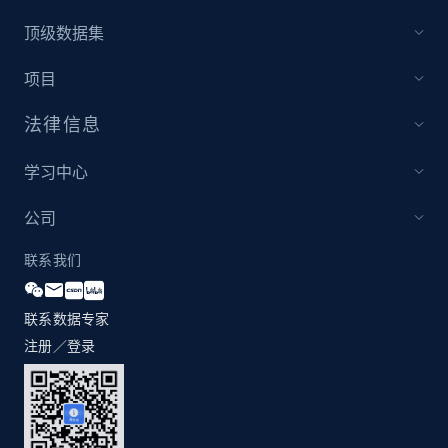
顶级数据集
Amazon products global dataset - Collect
项目
Amazon products by seller URL
Title, Seller name, Brand, Description, Initial
法律信息
price, Currency, Availability, Reviews count, and
more.
学习中心
2.1K+
375+
立即开始
公司
联系我们
Amazon products global dataset - Collect
联系数据专家
products from Brands URLs
注册／登录
Title, Seller name, Brand, Description, Initial
price, Currency, Availability, Reviews count, and
more.