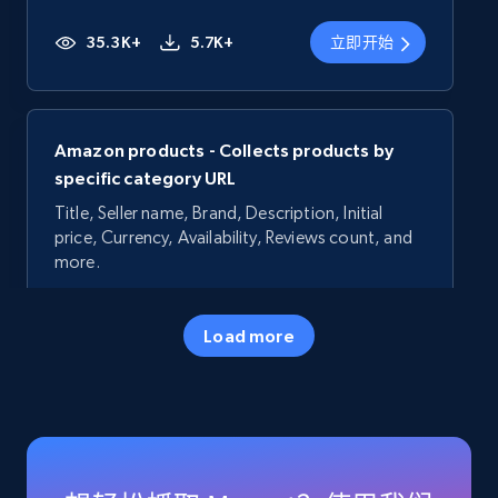
35.3K+
5.7K+
立即开始
Amazon products - Collects products by
specific category URL
Title, Seller name, Brand, Description, Initial
price, Currency, Availability, Reviews count, and
more.
35.3K+
5.7K+
立即开始
Load more
Amazon products - Collects products by
specific keywords
Title, Seller name, Brand, Description, Initial