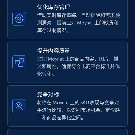
优化库存管理
借助实时库存追踪、自动提醒和需求预
TikTok Shop - category
测洞察，提前应对 Moynat 上的缺货和
URL, Title, Available, Description, Currency, Initial
库存过剩情况。
price, Final price, Discount percent, and more.
提升内容质量
5.4K+
668+
立即开始
监控 Moynat 上的商品内容、图片、描
述和属性，确保符合电商平台标准并优
化转化。
TikTok Shop - Collect TikTok shop products
by keywords search
竞争对标
URL, Title, Available, Description, Currency, Initial
将你在 Moynat 上的 SKU 表现与竞争对
price, Final price, Discount percent, and more.
手进行比较，以识别市场机会、定价缺
口和商品差异化空间。
5.4K+
668+
立即开始