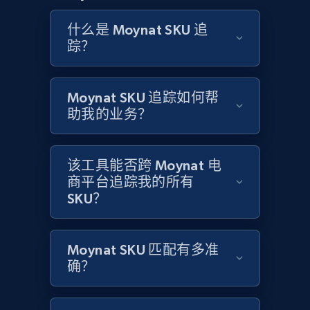
and more.
什么是 Moynat SKU 追
踪？
2.1K+
355+
立即开始
Moynat SKU 追踪如何帮
助我的业务？
Home Depot US - Discovery products by
specific category URL
URL, Domain, Country code, Model number,
该工具能否跨 Moynat 电
Sku, Product id, Product name, Manufacturer,
商平台追踪我的所有
and more.
SKU？
2.1K+
355+
立即开始
Moynat SKU 匹配有多准
确？
Amazon products global dataset