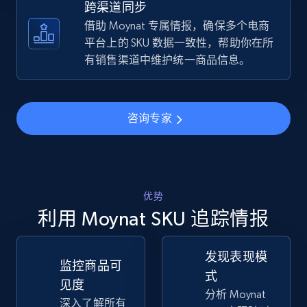
跨渠道同步
借助 Moynat 专属情报，确保多个电商
TikTok Shop - discover records by shop url
平台上的 SKU 数据一致性，帮助你在所
URL, Title, Available, Description, Currency, Initial
有销售渠道中维护统一商品信息。
price, Final price, Discount percent, and more.
5.4K+
668+
立即开始
咨询专家
Amazon sellers info
优势
Seller id, URL, Seller name, Description, Detailed
info, Stars, Feedbacks, Return policy, and more.
利用 Moynat SKU 追踪情报
2.5K+
378+
立即开始
发现表现模
监控商品可
式
见度
分析 Moynat
深入了解所有