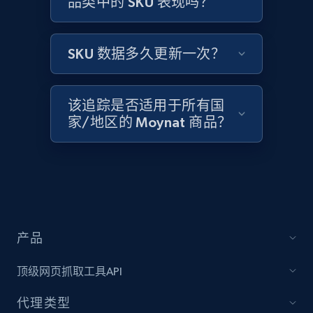
品类中的 SKU 表现吗？
Amazon products global dataset -
Collecting products by keyword search
Title, Seller name, Brand, Description, Initial
SKU 数据多久更新一次？
price, Currency, Availability, Reviews count, and
more.
该追踪是否适用于所有国
2.1K+
375+
立即开始
家/地区的 Moynat 商品？
Amazon products global dataset - Collects
products by best sellers category URL
Title, Seller name, Brand, Description, Initial
price, Currency, Availability, Reviews count, and
产品
more.
顶级网页抓取工具API
2.1K+
375+
立即开始
代理类型