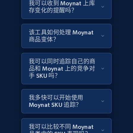
Title, Seller name, Brand, Description, Initial
我可以收到 Moynat 上库
price, Currency, Availability, Reviews count, and
存变化的提醒吗？
more.
2.1K+
375+
立即开始
该工具如何处理 Moynat
商品变体？
Amazon products global dataset - Collects
我可以同时追踪自己的商
products by specific category URL
品和 Moynat 上的竞争对
手 SKU 吗？
Title, Seller name, Brand, Description, Initial
price, Currency, Availability, Reviews count, and
more.
我多快可以开始使用
Moynat SKU 追踪？
2.1K+
375+
立即开始
我可以比较不同 Moynat