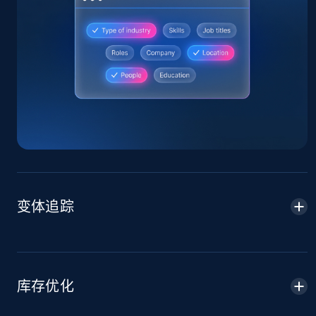
Home Depot US
URL, Domain, Country code, Model number,
Sku, Product id, Product name, Manufacturer,
and more.
2.1K+
355+
立即开始
变体追踪
Home Depot US - Gather data on products
using specified keywords
URL, Domain, Country code, Model number,
Sku, Product id, Product name, Manufacturer,
库存优化
and more.