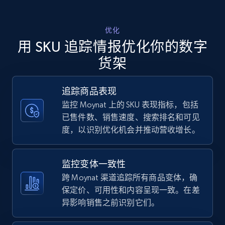
Walmart - products - Discover products by
优化
using sku numbers
用 SKU 追踪情报优化你的数字
URL, Final price, Sku, Currency, Gtin,
货架
Specifications, Image urls, Top reviews, and
more.
追踪商品表现
监控 Moynat 上的 SKU 表现指标，包括
5.6K+
875+
立即开始
已售件数、销售速度、搜索排名和可见
度，以识别优化机会并推动营收增长。
TikTok Shop
监控变体一致性
URL, Title, Available, Description, Currency, Initial
跨 Moynat 渠道追踪所有商品变体，确
price, Final price, Discount percent, and more.
保定价、可用性和内容呈现一致。在差
异影响销售之前识别它们。
5.4K+
668+
立即开始