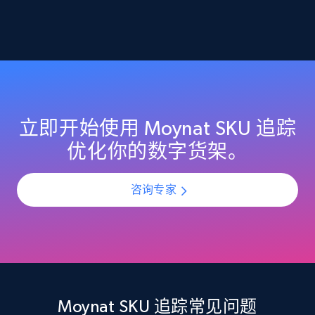
2.1K+
355+
立即开始
Home Depot US - Discover products by
specified URL
URL, Domain, Country code, Model number,
立即开始使用 Moynat SKU 追踪
Sku, Product id, Product name, Manufacturer,
优化你的数字货架。
and more.
咨询专家
2.1K+
355+
立即开始
Home Depot US - Discover products by
specified UPC
URL, Domain, Country code, Model number,
Moynat SKU 追踪常见问题
Sku, Product id, Product name, Manufacturer,