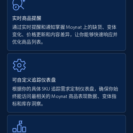
URL, Product name, Product rating, Product
rating object, Product rating max, Rating,
实时商品提醒
Author name, Asin, and more.
通过实时提醒和通知掌握 Moynat 上的缺货、变体
变化、价格更新和内容差异，让你能够快速响应并
7.4K+
870+
立即开始
优化商品列表。
Walmart - products
URL, Final price, Sku, Currency, Gtin,
可自定义追踪仪表盘
Specifications, Image urls, Top reviews, and
more.
根据你的具体 SKU 追踪需求定制仪表盘，确保你始
终能访问最相关的 Moynat 商品表现数据、变体指
标和库存洞察。
5.6K+
875+
立即开始