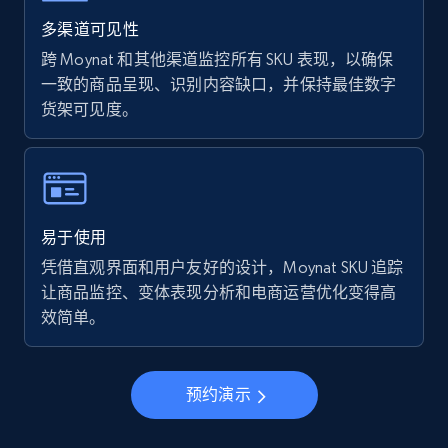
Walmart - products - Find new products by
using specific category URL
多渠道可见性
URL, Final price, Sku, Currency, Gtin,
跨 Moynat 和其他渠道监控所有 SKU 表现，以确保
Specifications, Image urls, Top reviews, and
一致的商品呈现、识别内容缺口，并保持最佳数字
more.
货架可见度。
5.6K+
875+
立即开始
易于使用
Walmart - products - Collects products by
凭借直观界面和用户友好的设计，Moynat SKU 追踪
specific keywords
让商品监控、变体表现分析和电商运营优化变得高
URL, Final price, Sku, Currency, Gtin,
效简单。
Specifications, Image urls, Top reviews, and
more.
预约演示
5.6K+
875+
立即开始