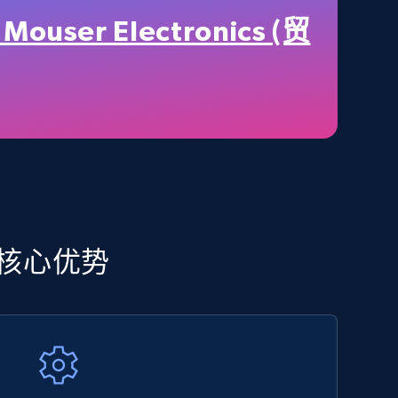
URL, Title, Available, Description, Currency, Initial
price, Final price, Discount percent, and more.
Mouser Electronics (贸
5.4K+
668+
立即开始
Amazon sellers info
Seller id, URL, Seller name, Description, Detailed
info, Stars, Feedbacks, Return policy, and more.
 追踪核心优势
2.5K+
378+
立即开始