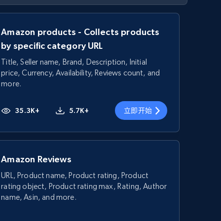
Amazon products - Collects products
by specific category URL
Title, Seller name, Brand, Description, Initial
price, Currency, Availability, Reviews count, and
more.
35.3K+
5.7K+
立即开始
Amazon Reviews
URL, Product name, Product rating, Product
rating object, Product rating max, Rating, Author
name, Asin, and more.