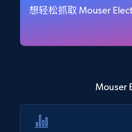
想轻松抓取 Mouser Ele
URL, Final price, Sku, Currency, Gtin,
Specifications, Image urls, Top reviews, and
more.
5.6K+
877+
立即开始
TikTok Shop - Collect TikTok shop
products by keywords search
Mouser
URL, Title, Available, Description, Currency, Initial
price, Final price, Discount percent, and more.
5.4K+
668+
立即开始