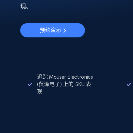
动态代理
起价
$5
$2.5/G
现。
免费套餐
动态代理
5折
超40000万 万高速真人住宅代理
起价
ISP 代理
$1.3/IP
数据中心代理
预约演示
用于数据获取的高速代理
追踪 Mouser Electronics
(贸泽电子) 上的 SKU 表
现