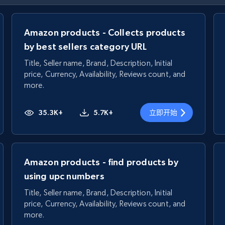
Amazon products - Collects products
by best sellers category URL
Title, Seller name, Brand, Description, Initial
price, Currency, Availability, Reviews count, and
more.
35.3K+
5.7K+
立即开始
Amazon products - find products by
using upc numbers
Title, Seller name, Brand, Description, Initial
price, Currency, Availability, Reviews count, and
more.