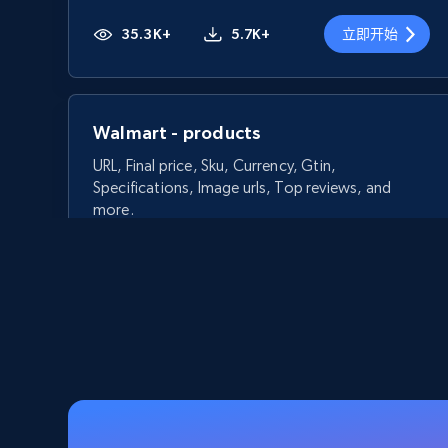
35.3K+
5.7K+
立即开始
Walmart - products
URL, Final price, Sku, Currency, Gtin,
Specifications, Image urls, Top reviews, and
more.
5.6K+
877+
立即开始
Walmart - products - Discover
products by using sku numbers