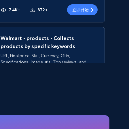
7.4K+
872+
立即开始
Walmart - products - Collects
products by specific keywords
URL, Final price, Sku, Currency, Gtin,
Specifications, Image urls, Top reviews, and
more.
5.6K+
877+
立即开始
TikTok Shop - category