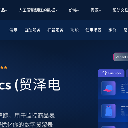
产品
人工智能训练的数据
价格
资源
帮助文
演示
自助服务
智能体 WEB 执行
数据源
数据源
托管服务
功能
使用场景
定价
数
数
资
常
学习中心
搜索及提取
抓取APIs
抓取APIs
起价
$1
$0.75/1k 记录条
请求
容
让 AI 应用具备搜索与爬取整个网络的能力
从 600+ 个网站获取实时数据
免费套餐
博客
领英
电商
社交媒体
ChatGPT
智能体浏览器
爬虫工作室定价
起价
爬虫工作室
练人形机
让智能体浏览网站并自动执行任务
$1/1k请求
案例研究
免费套餐
将任何网站转化为数据管道
亮数据 MCP
免费
起价
数据集
nics (贸泽电
数据集
网络研讨会
站式工具包，全面解锁网页
请求
$250/100K 记录条
集
来自 600+ 个域名的预收集数据
起价
领英
电商
社交媒体
房地产
代理位置
缓存速递
$0.2/1k HTML
缓存速递
实时网页数据，采集即交付
产品技术视频
 SKU 追踪，用于监控商品表
模优化你的数字货架表