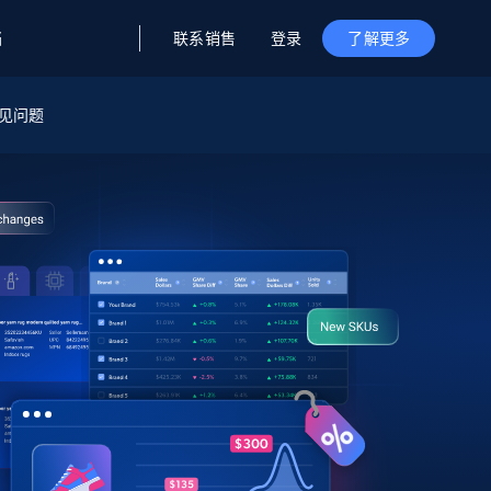
联系销售
登录
档
了解更多
据与洞察
据及洞察
源
见问题
公司
初创企业计划
零售情报
零售
新
起价
$2000/月
解锁实时电商洞察与AI驱动的业务推荐
洞察
联盟推荐
演示智能体
企业级数据服务
托管式数据
起价
为企业级数据收集量身定制
$1500/月
采集
信任中心
集成
Deep Lookup
测试版
Bright SDK
在海量级网页数据上运行复杂
查询