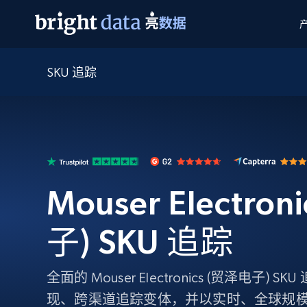
SKU 追踪
网页数据抓取 API
多模态训练
网页数据抓取 API
工具
网页解锁 API
视频与媒体数据
网页解锁 API
起价
$1/ 每1 次
告别封锁和验证码
获得取之不尽的视频，图片及更多内
免费套餐
第三方工具集成
Discover API
视频信息流——为 VLA 准备就绪
免费
起价
爬虫 API
$1/1k请求
始终在线的代理实时网页发现
获取持续、定向的网页视频，用于训
浏览器扩展
器人策略
搜索引擎结果页 API
搜索引擎 API
起价
Mouser Electro
数据包
代理网络检查
按需获取多引擎搜索结果
$1/ 每1 次
免费套餐
为各行各业生成可直接用于LLM的数据
Google
Bing
Duckduckgo
Yandex
起价
网站地图
爬虫浏览器 API
爬虫浏览器 API
子) SKU 追踪
$5/GB
键启动内置隐匿模式的远程浏览器
代理基础设施
全面的 Mouser Electronics (贸泽电子)
代理服务
现、跨渠道追踪变体，并以实时、全球规