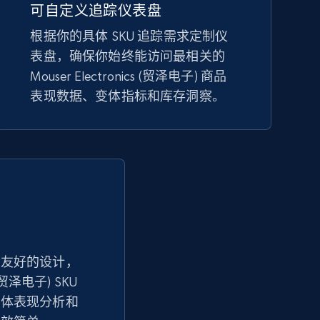
可自定义追踪仪表盘
eBay - Collect products from shops on
eBay
根据你的具体 SKU 追踪需求定制仪
URL, Product id, Title, Seller name, Seller rating,
表盘，确保你始终能访问最相关的
Seller reviews, Breadcrumbs, Root category, and
Mouser Electronics (贸泽电子) 商品
more.
表现数据、变体指标和库存洞察。
2.5K+
359+
立即开始
Google Shopping - collects products
from web using keywords
URL, Product id, Title, Product description,
Rating, Reviews count, Images, Variations, and
户友好的设计，
more.
s (贸泽电子) SKU
变体表现分析和
2.4K+
202+
立即开始