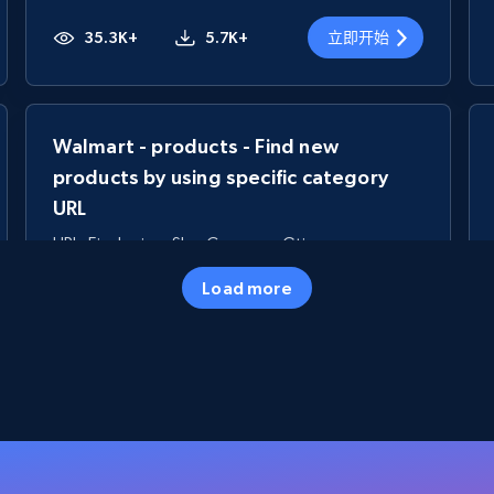
35.3K+
5.7K+
立即开始
Walmart - products - Find new
products by using specific category
URL
URL, Final price, Sku, Currency, Gtin,
Specifications, Image urls, Top reviews, and
Load more
more.
5.6K+
877+
立即开始
TikTok Shop