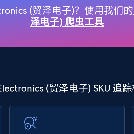
URL, Title, Available, Description, Currency, Initial
price, Final price, Discount percent, and more.
ctronics (贸泽电子)？使用我们的
泽电子) 爬虫工具
5.4K+
668+
立即开始
TikTok Shop - discover records by shop
url
 Electronics (贸泽电子) SKU
URL, Title, Available, Description, Currency, Initial
price, Final price, Discount percent, and more.
5.4K+
668+
立即开始