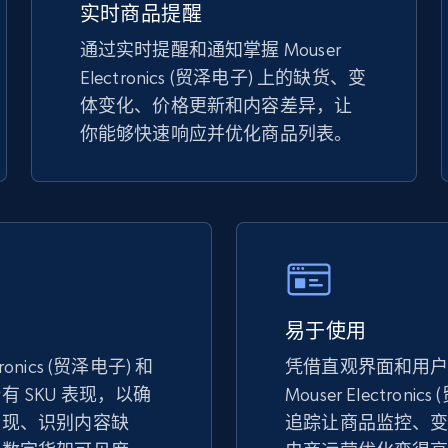
实时商品提醒
eBay - Gather data on products using
specified keywords
通过实时提醒和通知掌握 Mouser
Electronics (贸泽电子) 上的缺货、变
URL, Product id, Title, Seller name, Seller rating,
Seller reviews, Breadcrumbs, Root category, and
体变化、价格更新和内容差异，让
more.
你能够快速响应并优化商品列表。
2.5K+
359+
立即开始
Google Shopping
URL, Product id, Title, Product description,
Rating, Reviews count, Images, Variations, and
易于使用
more.
tronics (贸泽电子) 和
凭借直观界面和用
 SKU 表现，以确
Mouser Electronic
呈现、识别内容缺
追踪让商品监控、
2.4K+
202+
立即开始