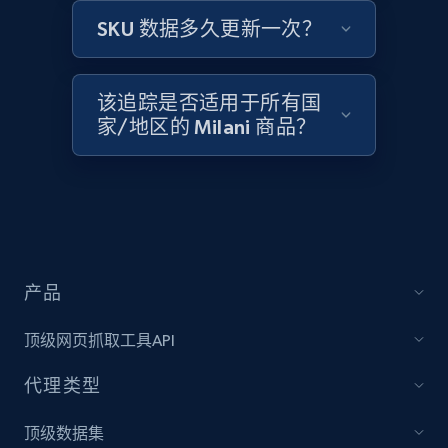
Amazon products global dataset -
SKU 数据多久更新一次？
Collecting products by keyword search
Title, Seller name, Brand, Description, Initial
price, Currency, Availability, Reviews count, and
该追踪是否适用于所有国
more.
家/地区的 Milani 商品？
2.1K+
375+
立即开始
Amazon products global dataset - Collects
products by best sellers category URL
产品
Title, Seller name, Brand, Description, Initial
price, Currency, Availability, Reviews count, and
顶级网页抓取工具API
more.
代理类型
2.1K+
375+
立即开始
顶级数据集