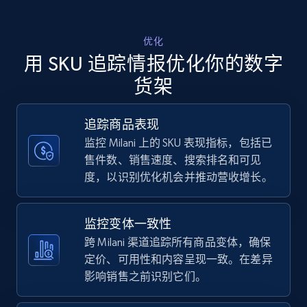
Walmart - products - Discover products by
优化
using sku numbers
用 SKU 追踪情报优化你的数字
URL, Final price, Sku, Currency, Gtin,
货架
Specifications, Image urls, Top reviews, and
more.
追踪商品表现
监控 Milani 上的 SKU 表现指标，包括已
5.6K+
875+
立即开始
售件数、销售速度、搜索排名和可见
度，以识别优化机会并推动营收增长。
TikTok Shop
监控变体一致性
URL, Title, Available, Description, Currency, Initial
跨 Milani 渠道追踪所有商品变体，确保
price, Final price, Discount percent, and more.
定价、可用性和内容呈现一致。在差异
影响销售之前识别它们。
5.4K+
668+
立即开始