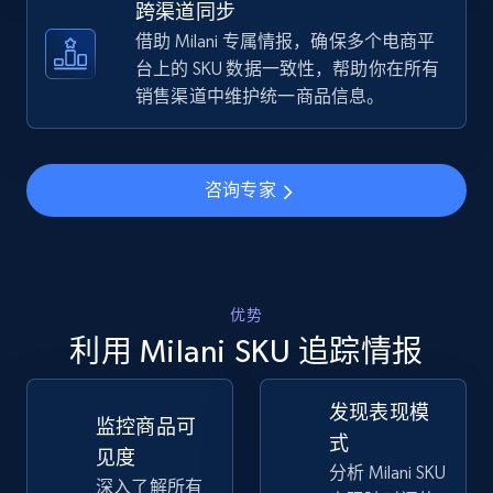
跨渠道同步
借助 Milani 专属情报，确保多个电商平
TikTok Shop - discover records by shop url
台上的 SKU 数据一致性，帮助你在所有
URL, Title, Available, Description, Currency, Initial
销售渠道中维护统一商品信息。
price, Final price, Discount percent, and more.
5.4K+
668+
立即开始
咨询专家
Amazon sellers info
优势
Seller id, URL, Seller name, Description, Detailed
info, Stars, Feedbacks, Return policy, and more.
利用 Milani SKU 追踪情报
2.5K+
378+
立即开始
发现表现模
监控商品可
式
见度
分析 Milani SKU
深入了解所有