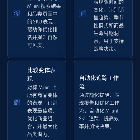
表现随时间的
eBay
Milani 搜索结果
变化，识别销
和品类页面中
URL, Product id, Title, Seller name, Seller rating,
售趋势、季节
Seller reviews, Breadcrumbs, Root category, and
的 SKU 表现，
性模式和商品
more.
帮助你优化排
生命周期洞
名并提升自然
察，用于支持
可见度。
2.5K+
359+
立即开始
战略决策。
比较变体表
eBay - Gather data on products using
自动化追踪工作
现
specified keywords
流
对标 Milani 上
URL, Product id, Title, Seller name, Seller rating,
所有商品变体
通过简化提醒、表
Seller reviews, Breadcrumbs, Root category, and
的表现，识别
现报告和优化工作
more.
表现最佳项、
流，自动化 Milani
优化商品组
SKU 追踪，提高效
2.5K+
359+
立即开始
合，并最大化
率并加快决策。
品类潜力。