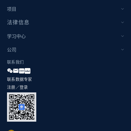
项目
Amazon products global dataset - Collect
法律信息
Amazon products by seller URL
Title, Seller name, Brand, Description, Initial
学习中心
price, Currency, Availability, Reviews count, and
more.
公司
联系我们
2.1K+
375+
立即开始
联系数据专家
注册／登录
Amazon products global dataset - Collect
products from Brands URLs
Title, Seller name, Brand, Description, Initial
price, Currency, Availability, Reviews count, and
more.