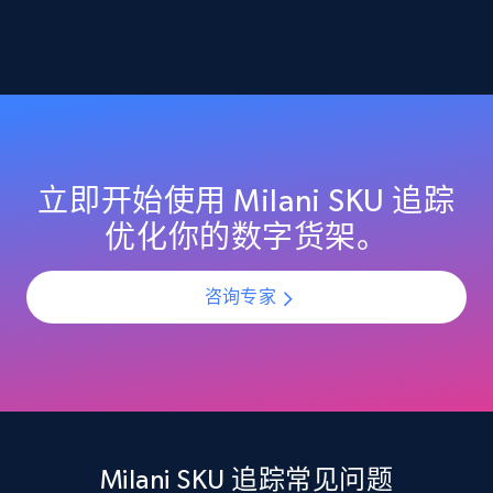
2.1K+
355+
立即开始
Home Depot US - Discover products by
specified URL
URL, Domain, Country code, Model number,
立即开始使用 Milani SKU 追踪
Sku, Product id, Product name, Manufacturer,
优化你的数字货架。
and more.
咨询专家
2.1K+
355+
立即开始
Home Depot US - Discover products by
specified UPC
URL, Domain, Country code, Model number,
Milani SKU 追踪常见问题
Sku, Product id, Product name, Manufacturer,