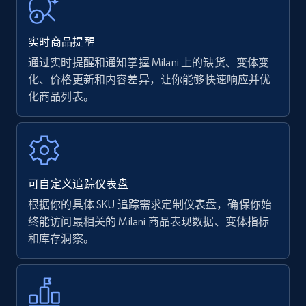
URL, Product name, Product rating, Product
rating object, Product rating max, Rating,
实时商品提醒
Author name, Asin, and more.
通过实时提醒和通知掌握 Milani 上的缺货、变体变
化、价格更新和内容差异，让你能够快速响应并优
7.4K+
870+
立即开始
化商品列表。
Walmart - products
URL, Final price, Sku, Currency, Gtin,
可自定义追踪仪表盘
Specifications, Image urls, Top reviews, and
more.
根据你的具体 SKU 追踪需求定制仪表盘，确保你始
终能访问最相关的 Milani 商品表现数据、变体指标
和库存洞察。
5.6K+
875+
立即开始