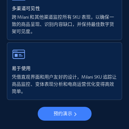
Walmart - products - Find new products by
using specific category URL
多渠道可见性
URL, Final price, Sku, Currency, Gtin,
跨 Milani 和其他渠道监控所有 SKU 表现，以确保一
Specifications, Image urls, Top reviews, and
致的商品呈现、识别内容缺口，并保持最佳数字货
more.
架可见度。
5.6K+
875+
立即开始
易于使用
Walmart - products - Collects products by
凭借直观界面和用户友好的设计，Milani SKU 追踪让
specific keywords
商品监控、变体表现分析和电商运营优化变得高效
URL, Final price, Sku, Currency, Gtin,
简单。
Specifications, Image urls, Top reviews, and
more.
预约演示
5.6K+
875+
立即开始