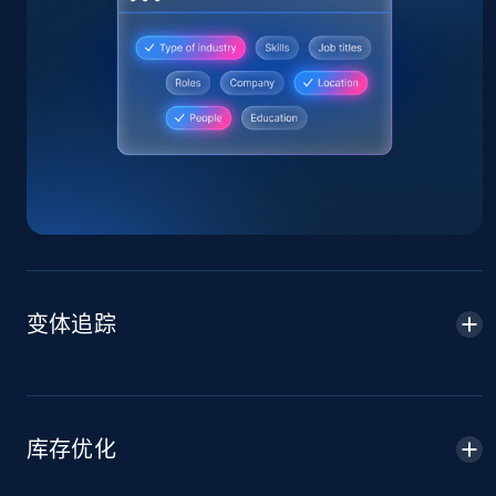
Home Depot US
URL, Domain, Country code, Model number,
Sku, Product id, Product name, Manufacturer,
and more.
2.1K+
355+
立即开始
变体追踪
Home Depot US - Gather data on products
using specified keywords
URL, Domain, Country code, Model number,
Sku, Product id, Product name, Manufacturer,
库存优化
and more.