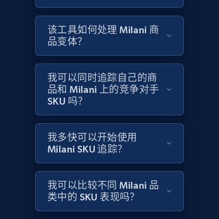
Title, Seller name, Brand, Description, Initial
price, Currency, Availability, Reviews count, and
more.
该工具如何处理 Milani 商
品变体？
2.1K+
375+
立即开始
我可以同时追踪自己的商
品和 Milani 上的竞争对手
Amazon products global dataset - Collects
SKU 吗？
products by specific category URL
Title, Seller name, Brand, Description, Initial
price, Currency, Availability, Reviews count, and
我多快可以开始使用
more.
Milani SKU 追踪？
2.1K+
375+
立即开始
我可以比较不同 Milani 品
类中的 SKU 表现吗？