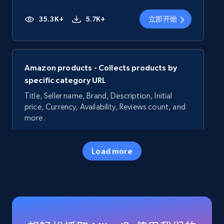
35.3K+
5.7K+
立即开始
Amazon products - Collects products by
specific category URL
Title, Seller name, Brand, Description, Initial
price, Currency, Availability, Reviews count, and
more.
35.3K+
5.7K+
立即开始
Load more
Amazon products - Collects products by
specific keywords
Title, Seller name, Brand, Description, Initial