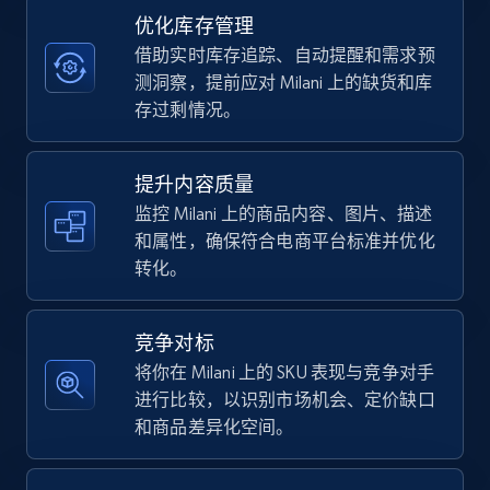
优化库存管理
借助实时库存追踪、自动提醒和需求预
TikTok Shop - category
测洞察，提前应对 Milani 上的缺货和库
URL, Title, Available, Description, Currency, Initial
存过剩情况。
price, Final price, Discount percent, and more.
提升内容质量
5.4K+
668+
立即开始
监控 Milani 上的商品内容、图片、描述
和属性，确保符合电商平台标准并优化
转化。
TikTok Shop - Collect TikTok shop products
by keywords search
竞争对标
URL, Title, Available, Description, Currency, Initial
将你在 Milani 上的 SKU 表现与竞争对手
price, Final price, Discount percent, and more.
进行比较，以识别市场机会、定价缺口
和商品差异化空间。
5.4K+
668+
立即开始