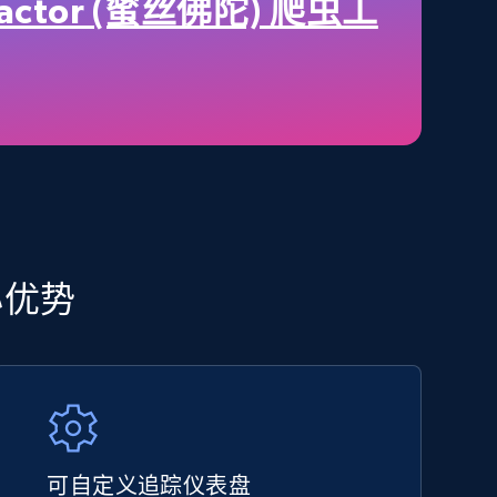
price, Final price, Discount percent, and more.
Factor (蜜丝佛陀) 爬虫工
5.4K+
667+
立即开始
Amazon sellers info
Seller id, URL, Seller name, Description, Detailed
info, Stars, Feedbacks, Return policy, and more.
核心优势
2.5K+
378+
立即开始
可自定义追踪仪表盘
eBay - Collect products from shops on