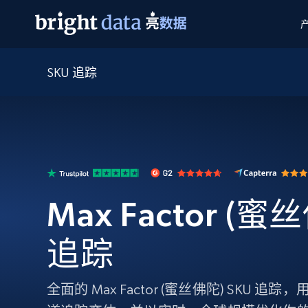
SKU 追踪
网页数据抓取 API
多模态训练
网页数据抓取 API
工具
网页解锁 API
视频与媒体数据
网页解锁 API
起价
$1/ 每1 次
告别封锁和验证码
获得取之不尽的视频，图片及更多内
免费套餐
第三方工具集成
Discover API
视频信息流——为 VLA 准备就绪
免费
起价
爬虫 API
$1/1k请求
始终在线的代理实时网页发现
获取持续、定向的网页视频，用于训
浏览器扩展
器人策略
搜索引擎结果页 API
搜索引擎 API
起价
数据包
代理网络检查
按需获取多引擎搜索结果
$1/ 每1 次
免费套餐
Max Factor (蜜
为各行各业生成可直接用于LLM的数据
Google
Bing
Duckduckgo
Yandex
起价
网站地图
爬虫浏览器 API
爬虫浏览器 API
$5/GB
追踪
键启动内置隐匿模式的远程浏览器
代理基础设施
全面的 Max Factor (蜜丝佛陀) SKU
代理服务