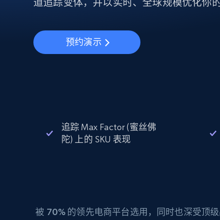
动态代理
道追踪变体，并以实时、全球规模优化你
起价
$5
$2.5/G
免费套餐
动态代理
5折
超40000万 万高速真人住宅代理
起价
ISP 代理
$1.3/IP
数据中心代理
预约演示
用于数据获取的高速代理
追踪 Max Factor (蜜丝佛
陀) 上的 SKU 表现
被
70%
的领先电商平台选用，同时也深受顶级