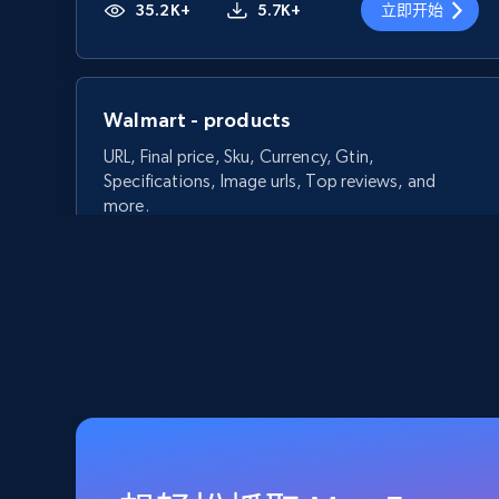
35.2K+
5.7K+
立即开始
Walmart - products
URL, Final price, Sku, Currency, Gtin,
Specifications, Image urls, Top reviews, and
more.
5.6K+
875+
立即开始
Walmart - products - Discover
products by using sku numbers