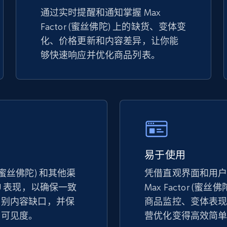
specified keywords
通过实时提醒和通知掌握 Max
Factor (蜜丝佛陀) 上的缺货、变体变
URL, Product id, Title, Seller name, Seller rating,
Seller reviews, Breadcrumbs, Root category, and
化、价格更新和内容差异，让你能
more.
够快速响应并优化商品列表。
2.5K+
359+
立即开始
Google Shopping
URL, Product id, Title, Product description,
Rating, Reviews count, Images, Variations, and
易于使用
more.
or (蜜丝佛陀) 和其他渠
凭借直观界面和用
U 表现，以确保一致
Max Factor (蜜丝佛
识别内容缺口，并保
商品监控、变体表
2.4K+
199+
立即开始
架可见度。
营优化变得高效简