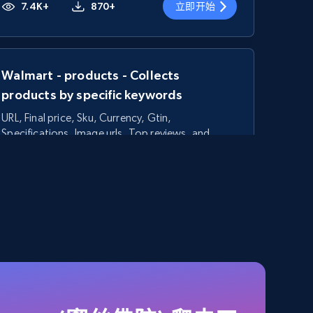
7.4K+
870+
立即开始
Walmart - products - Collects
products by specific keywords
URL, Final price, Sku, Currency, Gtin,
Specifications, Image urls, Top reviews, and
more.
5.6K+
875+
立即开始
TikTok Shop - category
URL, Title, Available, Description, Currency, Initial