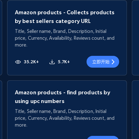
Amazon products - Collects products
by best sellers category URL
Title, Seller name, Brand, Description, Initial
price, Currency, Availability, Reviews count, and
more.
35.2K+
5.7K+
立即开始
Amazon products - find products by
using upc numbers
Title, Seller name, Brand, Description, Initial
price, Currency, Availability, Reviews count, and
more.