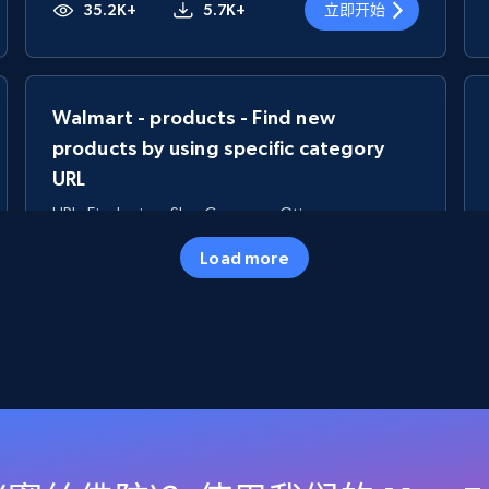
35.2K+
5.7K+
立即开始
Walmart - products - Find new
products by using specific category
URL
URL, Final price, Sku, Currency, Gtin,
Specifications, Image urls, Top reviews, and
Load more
more.
5.6K+
875+
立即开始
TikTok Shop
URL, Title, Available, Description, Currency, Initial