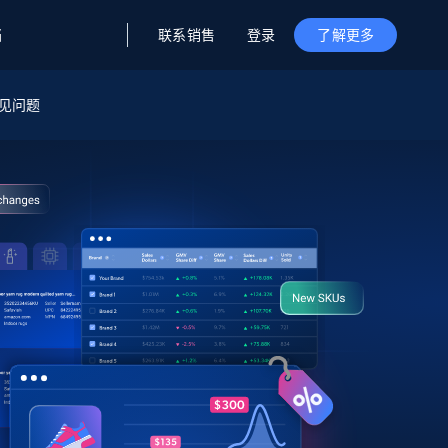
联系销售
登录
档
了解更多
据与洞察
据及洞察
源
见问题
公司
初创企业计划
零售情报
零售
新
起价
$2000/月
解锁实时电商洞察与AI驱动的业务推荐
洞察
联盟推荐
演示智能体
企业级数据服务
托管式数据
起价
为企业级数据收集量身定制
$1500/月
采集
信任中心
集成
Deep Lookup
测试版
Bright SDK
在海量级网页数据上运行复杂
查询