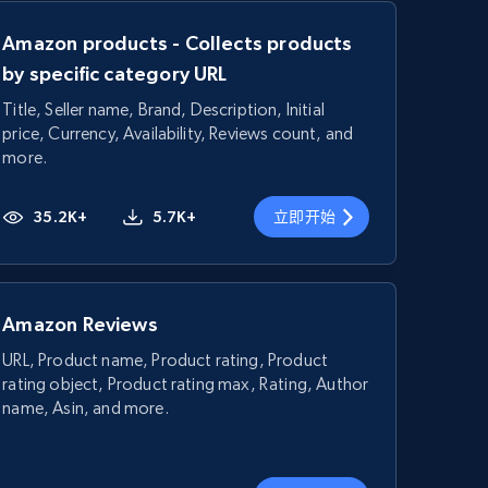
Amazon products - Collects products
by specific category URL
Title, Seller name, Brand, Description, Initial
price, Currency, Availability, Reviews count, and
more.
35.2K+
5.7K+
立即开始
Amazon Reviews
URL, Product name, Product rating, Product
rating object, Product rating max, Rating, Author
name, Asin, and more.