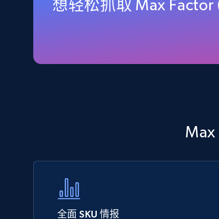
想轻松抓取 Max Fact
URL, Final price, Sku, Currency, Gtin,
Specifications, Image urls, Top reviews, and
more.
5.6K+
875+
立即开始
TikTok Shop - Collect TikTok shop
products by keywords search
Max
URL, Title, Available, Description, Currency, Initial
price, Final price, Discount percent, and more.
5.4K+
667+
立即开始
全面 SKU 情报
eBay