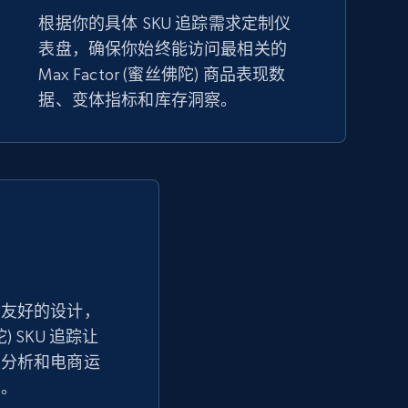
eBay
根据你的具体 SKU 追踪需求定制仪
URL, Product id, Title, Seller name, Seller rating,
表盘，确保你始终能访问最相关的
Seller reviews, Breadcrumbs, Root category, and
Max Factor (蜜丝佛陀) 商品表现数
more.
据、变体指标和库存洞察。
2.5K+
359+
立即开始
Google Shopping - collects products
from web using keywords
URL, Product id, Title, Product description,
Rating, Reviews count, Images, Variations, and
户友好的设计，
more.
陀) SKU 追踪让
现分析和电商运
2.4K+
199+
立即开始
单。