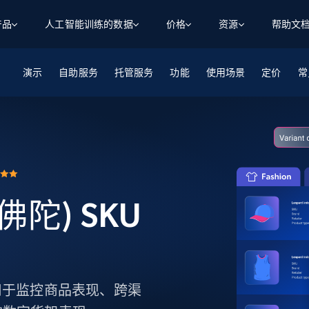
产品
人工智能训练的数据
价格
资源
帮助文
演示
自助服务
智能体 WEB 执行
数据源
数据源
托管服务
功能
使用场景
定价
数
数
资
常
学习中心
搜索及提取
抓取APIs
抓取APIs
起价
$1
$0.75/1k 记录条
请求
容
让 AI 应用具备搜索与爬取整个网络的能力
从 600+ 个网站获取实时数据
免费套餐
博客
领英
电商
社交媒体
ChatGPT
智能体浏览器
爬虫工作室定价
起价
爬虫工作室
练人形机
让智能体浏览网站并自动执行任务
$1/1k请求
案例研究
免费套餐
将任何网站转化为数据管道
亮数据 MCP
免费
起价
数据集
数据集
网络研讨会
站式工具包，全面解锁网页
请求
$250/100K 记录条
丝佛陀) SKU
集
来自 600+ 个域名的预收集数据
起价
领英
电商
社交媒体
房地产
代理位置
缓存速递
$0.2/1k HTML
缓存速递
实时网页数据，采集即交付
产品技术视频
 追踪，用于监控商品表现、跨渠