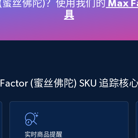
price, Final price, Discount percent, and more.
or (蜜丝佛陀)？使用我们的
Max 
具
5.4K+
667+
立即开始
TikTok Shop - discover records by shop
url
 Factor (蜜丝佛陀) SKU 追踪
URL, Title, Available, Description, Currency, Initial
price, Final price, Discount percent, and more.
5.4K+
667+
立即开始
实时商品提醒
eBay - Gather data on products using