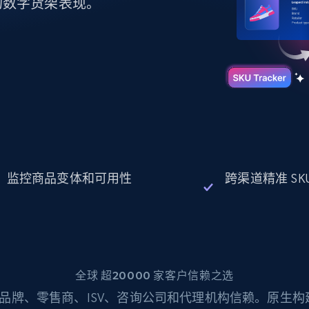
起价
的数字货架表现。
数据中心代理
$0.9/IP
B
静态ISP代理
130万+ 超高速静态住宅代理
监控商品变体和可用性
跨渠道精准 SK
全球 超20000 家客户信赖之选
品牌、零售商、ISV、咨询公司和代理机构信赖。原生