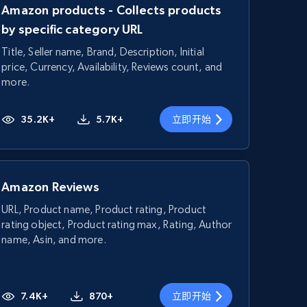
Amazon products - Collects products
by specific category URL
Title, Seller name, Brand, Description, Initial
price, Currency, Availability, Reviews count, and
more.
35.2K+
5.7K+
立即开始
Amazon Reviews
URL, Product name, Product rating, Product
rating object, Product rating max, Rating, Author
name, Asin, and more.
7.4K+
870+
立即开始