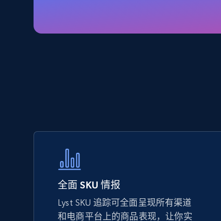
Specifications, Image urls, Top reviews, and
more.
5.6K+
875+
立即开始
TikTok Shop - Collect TikTok shop
products by keywords search
URL, Title, Available, Description, Currency, Initial
price, Final price, Discount percent, and more.
5.4K+
667+
立即开始
全面 SKU 情报
Lyst SKU 追踪可全面呈现所有渠道
eBay
和电商平台上的商品表现，让你实
URL, Product id, Title, Seller name, Seller rating,