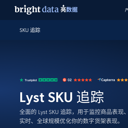
SKU 追踪
网页数据抓取 API
多模态训练
网页数据抓取 API
工具
网页解锁 API
视频与媒体数据
网页解锁 API
起价
$1/ 每1 次
告别封锁和验证码
获得取之不尽的视频，图片及更多内
免费套餐
第三方工具集成
Discover API
视频信息流——为 VLA 准备就绪
免费
起价
爬虫 API
$1/1k请求
始终在线的代理实时网页发现
获取持续、定向的网页视频，用于训
浏览器扩展
器人策略
搜索引擎结果页 API
搜索引擎 API
起价
数据包
代理网络检查
按需获取多引擎搜索结果
$1/ 每1 次
免费套餐
为各行各业生成可直接用于LLM的数据
Google
Bing
Duckduckgo
Yandex
Lyst SKU 追踪
起价
网站地图
爬虫浏览器 API
爬虫浏览器 API
$5/GB
键启动内置隐匿模式的远程浏览器
全面的 Lyst SKU 追踪，用于监控商品
代理基础设施
实时、全球规模优化你的数字货架表现。
代理服务