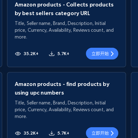
Amazon products - Collects products
by best sellers category URL
Title, Seller name, Brand, Description, Initial
price, Currency, Availability, Reviews count, and
more.
35.2K+
5.7K+
立即开始
Amazon products - find products by
using upc numbers
Title, Seller name, Brand, Description, Initial
price, Currency, Availability, Reviews count, and
more.
35.2K+
5.7K+
立即开始