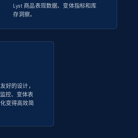
Lyst 商品表现数据、变体指标和库
URL, Product id, Title, Seller name, Seller rating,
存洞察。
Seller reviews, Breadcrumbs, Root category, and
more.
2.5K+
359+
立即开始
Google Shopping - collects products
from web using keywords
户友好的设计，
URL, Product id, Title, Product description,
商品监控、变体表
Rating, Reviews count, Images, Variations, and
more.
优化变得高效简
2.4K+
199+
立即开始