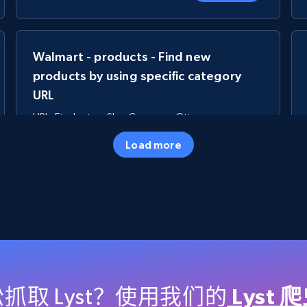
Walmart - products - Find new
products by using specific category
URL
URL, Final price, Sku, Currency, Gtin,
Specifications, Image urls, Top reviews, and
Load more
more.
5.6K+
875+
立即开始
TikTok Shop
URL, Title, Available, Description, Currency, Initial
price, Final price, Discount percent, and more.
抓取 Lyst？使用我们的
Lyst 