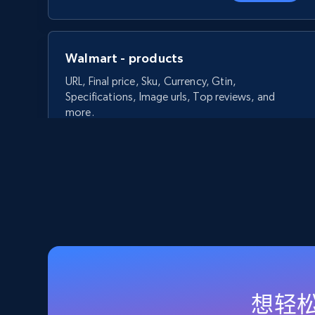
Walmart - products
URL, Final price, Sku, Currency, Gtin,
Specifications, Image urls, Top reviews, and
more.
5.6K+
875+
立即开始
Walmart - products - Discover
products by using sku numbers
想轻松
URL, Final price, Sku, Currency, Gtin,