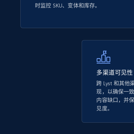
时监控 SKU、变体和库存。
Seller reviews, Breadcrumbs, Root category, and
more.
2.5K+
359+
立即开始
eBay - Collect records by category
多渠道可见性
URL, Product id, Title, Seller name, Seller rating,
跨 Lyst 和其
Seller reviews, Breadcrumbs, Root category, and
more.
现，以确保一
内容缺口，并
见度。
2.5K+
359+
立即开始