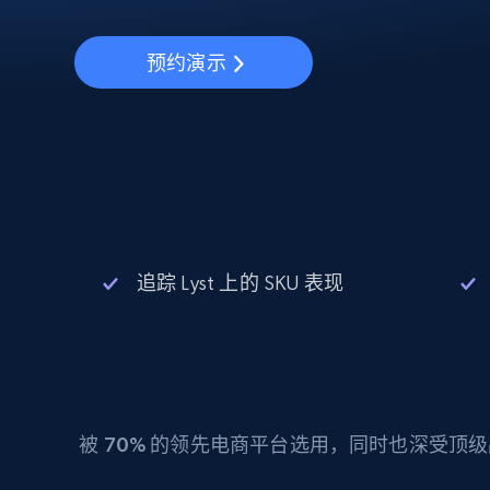
动态代理
起价
$5
$2.5/G
免费套餐
动态代理
5折
超40000万 万高速真人住宅代理
预约演示
起价
ISP 代理
$1.3/IP
数据中心代理
用于数据获取的高速代理
追踪 Lyst 上的 SKU 表现
被
70%
的领先电商平台选用，同时也深受顶级