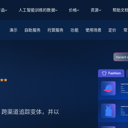
产品
人工智能训练的数据
价格
资源
帮助文
演示
自助服务
智能体 WEB 执行
数据源
数据源
托管服务
功能
使用场景
定价
数
数
资
常
学习中心
搜索及提取
抓取APIs
抓取APIs
起价
$1
$0.75/1k 记录条
请求
容
让 AI 应用具备搜索与爬取整个网络的能力
从 600+ 个网站获取实时数据
免费套餐
博客
领英
电商
社交媒体
ChatGPT
智能体浏览器
爬虫工作室定价
起价
爬虫工作室
练人形机
让智能体浏览网站并自动执行任务
$1/1k请求
案例研究
免费套餐
将任何网站转化为数据管道
亮数据 MCP
免费
起价
数据集
数据集
网络研讨会
站式工具包，全面解锁网页
请求
$250/100K 记录条
集
来自 600+ 个域名的预收集数据
起价
领英
电商
社交媒体
房地产
代理位置
缓存速递
$0.2/1k HTML
缓存速递
实时网页数据，采集即交付
产品技术视频
表现、跨渠道追踪变体，并以