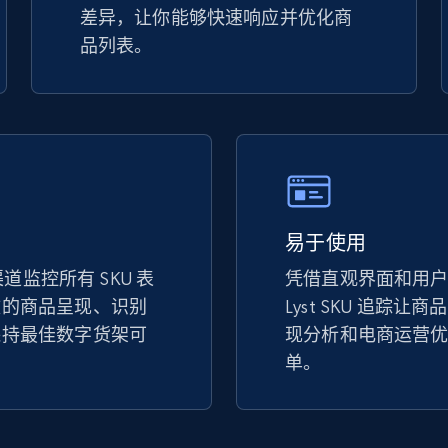
差异，让你能够快速响应并优化商
URL, Product id, Title, Seller name, Seller rating,
品列表。
Seller reviews, Breadcrumbs, Root category, and
more.
2.5K+
359+
立即开始
Google Shopping
易于使用
URL, Product id, Title, Product description,
他渠道监控所有 SKU 表
凭借直观界面和用
Rating, Reviews count, Images, Variations, and
more.
致的商品呈现、识别
Lyst SKU 追踪让
保持最佳数字货架可
现分析和电商运营
单。
2.4K+
199+
立即开始