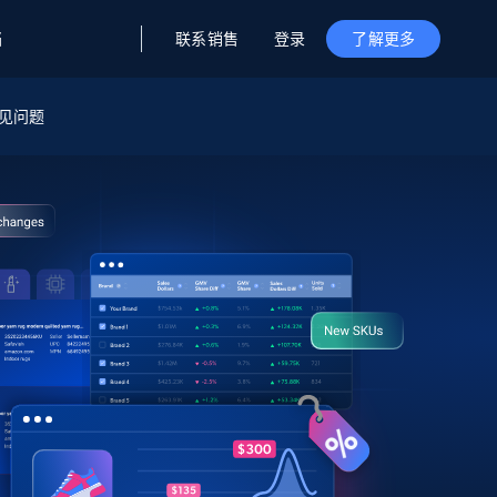
联系销售
登录
档
了解更多
据与洞察
据及洞察
源
见问题
公司
初创企业计划
零售情报
零售
新
起价
$2000/月
解锁实时电商洞察与AI驱动的业务推荐
洞察
联盟推荐
演示智能体
企业级数据服务
托管式数据
起价
为企业级数据收集量身定制
$1500/月
采集
信任中心
集成
Deep Lookup
测试版
Bright SDK
在海量级网页数据上运行复杂
查询