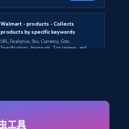
Walmart - products - Collects
products by specific keywords
URL, Final price, Sku, Currency, Gtin,
Specifications, Image urls, Top reviews, and
more.
5.6K+
875+
立即开始
TikTok Shop - category
URL, Title, Available, Description, Currency, Initial
price, Final price, Discount percent, and more.
爬虫工具