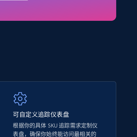
5.4K+
667+
立即开始
Amazon sellers info
Seller id, URL, Seller name, Description, Detailed
info, Stars, Feedbacks, Return policy, and more.
2.5K+
378+
立即开始
可自定义追踪仪表盘
根据你的具体 SKU 追踪需求定制仪
eBay - Collect products from shops on
表盘，确保你始终能访问最相关的
eBay