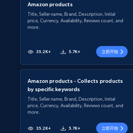
Amazon products
Title, Seller name, Brand, Description, Initial
price, Currency, Availability, Reviews count, and
more.
35.2K+
5.7K+
立即开始
Amazon products - Collects products
by specific keywords
Title, Seller name, Brand, Description, Initial
price, Currency, Availability, Reviews count, and
more.
35.2K+
5.7K+
立即开始