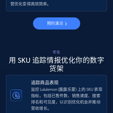
营优化变得高效简单。
5.6K+
877+
立即开始
预约演示
Walmart - products - Discover products by
using sku numbers
URL, Final price, Sku, Currency, Gtin,
Specifications, Image urls, Top reviews, and
优化
more.
用 SKU 追踪情报优化你的数字
货架
5.6K+
877+
立即开始
追踪商品表现
监控 Lululemon (露露乐蒙) 上的 SKU 表现
TikTok Shop
指标，包括已售件数、销售速度、搜索
排名和可见度，以识别优化机会并推动
URL, Title, Available, Description, Currency, Initial
price, Final price, Discount percent, and more.
营收增长。