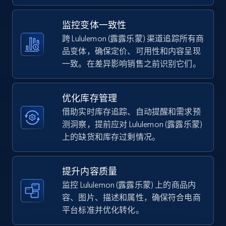
5.4K+
668+
立即开始
监控变体一致性
跨 Lululemon (露露乐蒙) 渠道追踪所有商
品变体，确保定价、可用性和内容呈现
一致。在差异影响销售之前识别它们。
TikTok Shop - category
URL, Title, Available, Description, Currency, Initial
price, Final price, Discount percent, and more.
优化库存管理
借助实时库存追踪、自动提醒和需求预
5.4K+
668+
立即开始
测洞察，提前应对 Lululemon (露露乐蒙)
上的缺货和库存过剩情况。
TikTok Shop - Collect TikTok shop products
提升内容质量
by keywords search
监控 Lululemon (露露乐蒙) 上的商品内
容、图片、描述和属性，确保符合电商
URL, Title, Available, Description, Currency, Initial
price, Final price, Discount percent, and more.
平台标准并优化转化。