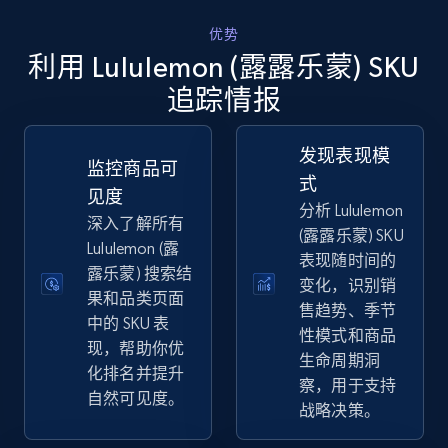
优势
利用 Lululemon (露露乐蒙) SKU
eBay
追踪情报
URL, Product id, Title, Seller name, Seller rating,
Seller reviews, Breadcrumbs, Root category, and
发现表现模
more.
监控商品可
式
见度
分析 Lululemon
2.5K+
359+
立即开始
深入了解所有
(露露乐蒙) SKU
Lululemon (露
表现随时间的
露乐蒙) 搜索结
变化，识别销
果和品类页面
eBay - Gather data on products using
售趋势、季节
中的 SKU 表
specified keywords
性模式和商品
现，帮助你优
生命周期洞
URL, Product id, Title, Seller name, Seller rating,
化排名并提升
Seller reviews, Breadcrumbs, Root category, and
察，用于支持
自然可见度。
more.
战略决策。