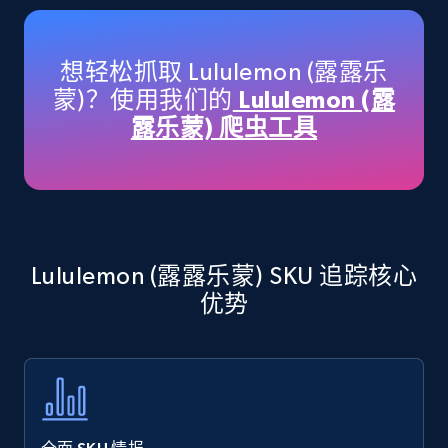
Amazon products - Collects products by
specific keywords
Title, Seller name, Brand, Description, Initial
想轻松抓取 Lululemon (露露乐
price, Currency, Availability, Reviews count, and
蒙)？使用我们的
Lululemon (露
more.
露乐蒙) 爬虫工具
35.3K+
5.7K+
立即开始
Amazon products - find products by using
Lululemon (露露乐蒙) SKU 追踪核心
upc numbers
优势
Title, Seller name, Brand, Description, Initial
price, Currency, Availability, Reviews count, and
more.
35.3K+
5.7K+
立即开始