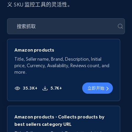
义 SKU 监控工具的灵活性。
Amazon products
Title, Seller name, Brand, Description, Initial
price, Currency, Availability, Reviews count, and
more.
35.3K+
5.7K+
立即开始
Amazon products - Collects products by
best sellers category URL