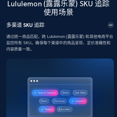
Lululemon (露露乐蒙) SKU 追踪
使用场景
2.4K+
202+
立即开始
多渠道 SKU 追踪
通过统一商品匹配，跨 Lululemon (露露乐蒙) 和其他电商平台
Home Depot US
监控所有 SKU。确保每个渠道中的商品呈现、定价准确性和
URL, Domain, Country code, Model number,
内容质量一致。
Sku, Product id, Product name, Manufacturer,
and more.
2.1K+
355+
立即开始
Home Depot US - Gather data on products
using specified keywords
URL, Domain, Country code, Model number,