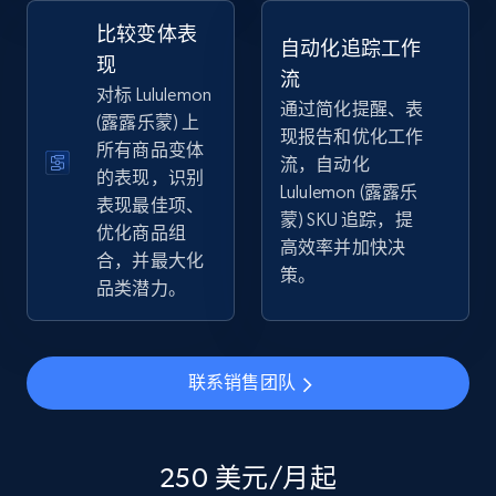
2.5K+
359+
立即开始
比较变体表
自动化追踪工作
现
流
对标 Lululemon
通过简化提醒、表
(露露乐蒙) 上
eBay - Collect products from shops on eBay
现报告和优化工作
所有商品变体
URL, Product id, Title, Seller name, Seller rating,
流，自动化
的表现，识别
Seller reviews, Breadcrumbs, Root category, and
Lululemon (露露乐
表现最佳项、
more.
蒙) SKU 追踪，提
优化商品组
高效率并加快决
合，并最大化
2.5K+
359+
立即开始
策。
品类潜力。
eBay - Collect records by category
联系销售团队
URL, Product id, Title, Seller name, Seller rating,
Seller reviews, Breadcrumbs, Root category, and
more.
250 美元/月起