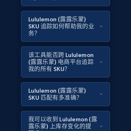
Amazon products global dataset
Lululemon (露露乐蒙)
Title, Seller name, Brand, Description, Initial
SKU 追踪如何帮助我的业
price, Currency, Availability, Reviews count, and
务？
more.
2.1K+
375+
立即开始
该工具能否跨 Lululemon
(露露乐蒙) 电商平台追踪
我的所有 SKU？
Amazon products global dataset - Collects
products by specific category URL
Lululemon (露露乐蒙)
Title, Seller name, Brand, Description, Initial
SKU 匹配有多准确？
price, Currency, Availability, Reviews count, and
more.
我可以收到 Lululemon (露
2.1K+
375+
立即开始
露乐蒙) 上库存变化的提