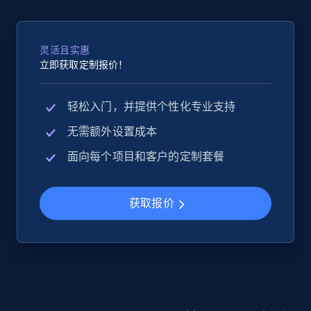
2.5K+
359+
立即开始
灵活且实惠
立即获取定制报价！
Google Shopping
URL, Product id, Title, Product description,
轻松入门，并提供个性化专业支持
Rating, Reviews count, Images, Variations, and
无需额外设置成本
more.
面向每个项目和客户的定制套餐
2.4K+
202+
立即开始
获取报价
Google Shopping - collects products from
web using keywords
URL, Product id, Title, Product description,
Rating, Reviews count, Images, Variations, and
more.