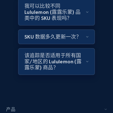
我可以比较不同
2.1K+
375+
立即开始
Lululemon (露露乐蒙) 品
类中的 SKU 表现吗？
Amazon products global dataset - Collect
SKU 数据多久更新一次？
Amazon products by seller URL
Title, Seller name, Brand, Description, Initial
price, Currency, Availability, Reviews count, and
该追踪是否适用于所有国
more.
家/地区的 Lululemon (露
露乐蒙) 商品？
2.1K+
375+
立即开始
Amazon products global dataset - Collect
products from Brands URLs
产品
Title, Seller name, Brand, Description, Initial