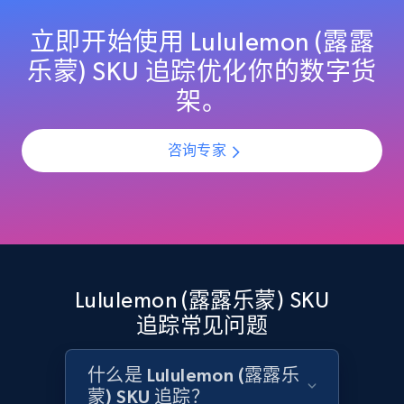
specified UPC
立即开始使用 Lululemon (露露
URL, Domain, Country code, Model number,
Sku, Product id, Product name, Manufacturer,
乐蒙) SKU 追踪优化你的数字货
and more.
架。
2.1K+
355+
立即开始
咨询专家
Home Depot US - Discovery products by
specific category URL
URL, Domain, Country code, Model number,
Sku, Product id, Product name, Manufacturer,
Lululemon (露露乐蒙) SKU
and more.
追踪常见问题
2.1K+
355+
立即开始
什么是 Lululemon (露露乐
蒙) SKU 追踪？