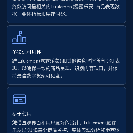
终能访问最相关的 Lululemon (露露乐蒙) 商品表现数
据、变体指标和库存洞察。
Walmart - products - Find new products by
using specific category URL
URL, Final price, Sku, Currency, Gtin,
Specifications, Image urls, Top reviews, and
more.
多渠道可见性
跨 Lululemon (露露乐蒙) 和其他渠道监控所有 SKU 表
5.6K+
877+
立即开始
现，以确保一致的商品呈现、识别内容缺口，并保
持最佳数字货架可见度。
Walmart - products - Collects products by
specific keywords
URL, Final price, Sku, Currency, Gtin,
易于使用
Specifications, Image urls, Top reviews, and
凭借直观界面和用户友好的设计，Lululemon (露露
more.
乐蒙) SKU 追踪让商品监控、变体表现分析和电商运