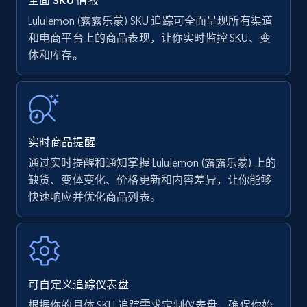
全面 SKU 情报
Lululemon (露露乐蒙) SKU 追踪可全面呈现所有渠道
和电商平台上的商品表现，让你实时监控 SKU、变
Amazon Reviews
体和库存。
URL, Product name, Product rating, Product
rating object, Product rating max, Rating,
Author name, Asin, and more.
7.4K+
872+
立即开始
实时商品提醒
通过实时提醒和通知掌握 Lululemon (露露乐蒙) 上的
缺货、变体变化、价格更新和内容差异，让你能够
快速响应并优化商品列表。
Walmart - products
URL, Final price, Sku, Currency, Gtin,
Specifications, Image urls, Top reviews, and
more.
可自定义追踪仪表盘
5.6K+
877+
立即开始
根据你的具体 SKU 追踪需求定制仪表盘，确保你始