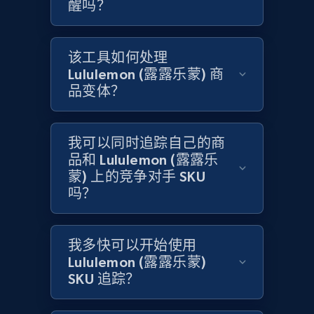
醒吗？
Amazon products global dataset -
该工具如何处理
Collecting products by keyword search
Lululemon (露露乐蒙) 商
Title, Seller name, Brand, Description, Initial
品变体？
price, Currency, Availability, Reviews count, and
more.
我可以同时追踪自己的商
2.1K+
品和 Lululemon (露露乐
375+
立即开始
蒙) 上的竞争对手 SKU
吗？
Amazon products global dataset - Collects
products by best sellers category URL
我多快可以开始使用
Lululemon (露露乐蒙)
Title, Seller name, Brand, Description, Initial
SKU 追踪？
price, Currency, Availability, Reviews count, and
more.