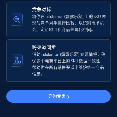
5.4K+
668+
立即开始
竞争对标
将你在 Lululemon (露露乐蒙) 上的 SKU 表
现与竞争对手进行比较，以识别市场机
会、定价缺口和商品差异化空间。
TikTok Shop - discover records by shop url
URL, Title, Available, Description, Currency, Initial
price, Final price, Discount percent, and more.
跨渠道同步
借助 Lululemon (露露乐蒙) 专属情报，确
5.4K+
668+
立即开始
保多个电商平台上的 SKU 数据一致性，
帮助你在所有销售渠道中维护统一商品
信息。
Amazon sellers info
Seller id, URL, Seller name, Description, Detailed
咨询专家
info, Stars, Feedbacks, Return policy, and more.
2.5K+
378+
立即开始