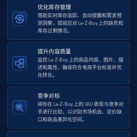
优化库存管理
借助实时库存追踪、自动提醒和需求预
TikTok Shop - category
测洞察，提前应对 La-Z-Boy 上的缺货和
URL, Title, Available, Description, Currency, Initial
库存过剩情况。
price, Final price, Discount percent, and more.
提升内容质量
5.4K+
667+
立即开始
监控 La-Z-Boy 上的商品内容、图片、描
述和属性，确保符合电商平台标准并优
化转化。
TikTok Shop - Collect TikTok shop products
by keywords search
竞争对标
URL, Title, Available, Description, Currency, Initial
将你在 La-Z-Boy 上的 SKU 表现与竞争对
price, Final price, Discount percent, and more.
手进行比较，以识别市场机会、定价缺
口和商品差异化空间。
5.4K+
667+
立即开始