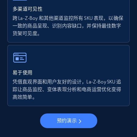
Walmart - products - Find new products by
using specific category URL
多渠道可见性
URL, Final price, Sku, Currency, Gtin,
跨 La-Z-Boy 和其他渠道监控所有 SKU 表现，以确保
Specifications, Image urls, Top reviews, and
一致的商品呈现、识别内容缺口，并保持最佳数字
more.
货架可见度。
5.6K+
875+
立即开始
易于使用
Walmart - products - Collects products by
凭借直观界面和用户友好的设计，La-Z-Boy SKU 追
specific keywords
踪让商品监控、变体表现分析和电商运营优化变得
URL, Final price, Sku, Currency, Gtin,
高效简单。
Specifications, Image urls, Top reviews, and
more.
预约演示
5.6K+
875+
立即开始