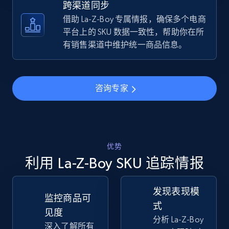
跨渠道同步
借助 La-Z-Boy 专属情报，确保多个电商
TikTok Shop - discover records by shop url
平台上的 SKU 数据一致性，帮助你在所
URL, Title, Available, Description, Currency, Initial
有销售渠道中维护统一商品信息。
price, Final price, Discount percent, and more.
5.4K+
667+
立即开始
咨询专家
Amazon sellers info
优势
Seller id, URL, Seller name, Description, Detailed
info, Stars, Feedbacks, Return policy, and more.
利用 La-Z-Boy SKU 追踪情报
2.5K+
378+
立即开始
发现表现模
监控商品可
式
见度
分析 La-Z-Boy
深入了解所有