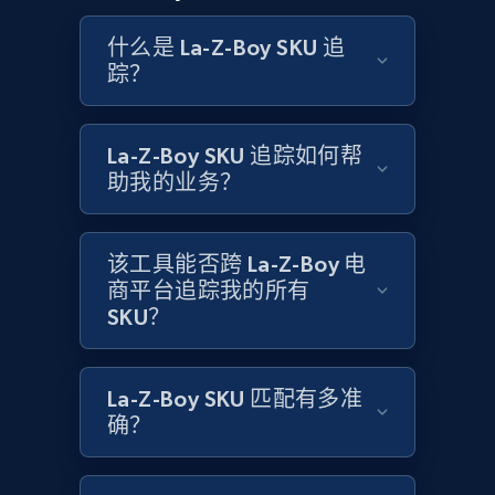
more.
什么是 La-Z-Boy SKU 追
踪？
2.1K+
375+
立即开始
La-Z-Boy SKU 追踪如何帮
助我的业务？
Amazon products global dataset - Collect
Amazon products by seller URL
Title, Seller name, Brand, Description, Initial
该工具能否跨 La-Z-Boy 电
price, Currency, Availability, Reviews count, and
商平台追踪我的所有
more.
SKU？
2.1K+
375+
立即开始
La-Z-Boy SKU 匹配有多准
确？
Amazon products global dataset - Collect
products from Brands URLs