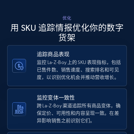
Walmart - products - Discover products by
优化
using sku numbers
用 SKU 追踪情报优化你的数字
URL, Final price, Sku, Currency, Gtin,
货架
Specifications, Image urls, Top reviews, and
more.
追踪商品表现
监控 La-Z-Boy 上的 SKU 表现指标，包括
5.6K+
875+
立即开始
已售件数、销售速度、搜索排名和可见
度，以识别优化机会并推动营收增长。
TikTok Shop
监控变体一致性
URL, Title, Available, Description, Currency, Initial
跨 La-Z-Boy 渠道追踪所有商品变体，确
price, Final price, Discount percent, and more.
保定价、可用性和内容呈现一致。在差
异影响销售之前识别它们。
5.4K+
667+
立即开始