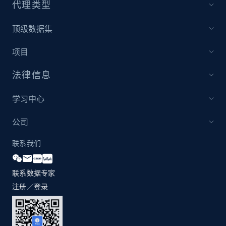
代理类型
顶级数据集
Home Depot US - Discover products by
specified UPC
项目
URL, Domain, Country code, Model number,
Sku, Product id, Product name, Manufacturer,
法律信息
and more.
学习中心
2.1K+
353+
立即开始
公司
联系我们
Home Depot US - Discovery products by
specific category URL
联系数据专家
URL, Domain, Country code, Model number,
注册／登录
Sku, Product id, Product name, Manufacturer,
and more.