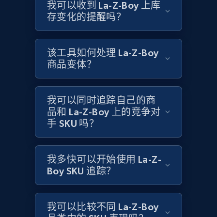
我可以收到 La-Z-Boy 上库
Title, Seller name, Brand, Description, Initial
存变化的提醒吗？
price, Currency, Availability, Reviews count, and
more.
该工具如何处理 La-Z-Boy
2.1K+
375+
立即开始
商品变体？
我可以同时追踪自己的商
Home Depot US
品和 La-Z-Boy 上的竞争对
手 SKU 吗？
URL, Domain, Country code, Model number,
Sku, Product id, Product name, Manufacturer,
and more.
我多快可以开始使用 La-Z-
Boy SKU 追踪？
2.1K+
353+
立即开始
我可以比较不同 La-Z-Boy