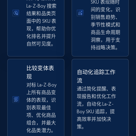
SKU 表现随时
eBay
La-Z-Boy 搜索
间的变化，识
结果和品类页
URL, Product id, Title, Seller name, Seller rating,
别销售趋势、
Seller reviews, Breadcrumbs, Root category, and
面中的 SKU 表
季节性模式和
more.
现，帮助你优
商品生命周期
化排名并提升
洞察，用于支
自然可见度。
2.5K+
359+
立即开始
持战略决策。
比较变体表
自动化追踪工作
eBay - Gather data on products using
现
流
specified keywords
对标 La-Z-Boy
通过简化提醒、表
URL, Product id, Title, Seller name, Seller rating,
上所有商品变
现报告和优化工作
Seller reviews, Breadcrumbs, Root category, and
体的表现，识
流，自动化 La-Z-
more.
别表现最佳
Boy SKU 追踪，提
项、优化商品
高效率并加快决
2.5K+
359+
立即开始
组合，并最大
策。
化品类潜力。