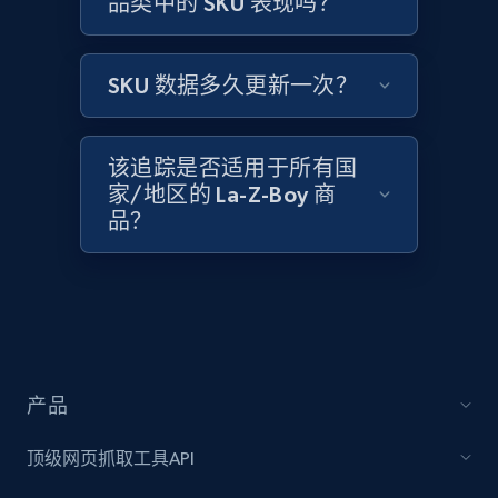
品类中的 SKU 表现吗？
Home Depot US - Gather data on products
using specified keywords
URL, Domain, Country code, Model number,
SKU 数据多久更新一次？
Sku, Product id, Product name, Manufacturer,
and more.
该追踪是否适用于所有国
2.1K+
353+
立即开始
家/地区的 La-Z-Boy 商
品？
Home Depot US - Discover products by
specified URL
URL, Domain, Country code, Model number,
Sku, Product id, Product name, Manufacturer,
and more.
产品
顶级网页抓取工具API
2.1K+
353+
立即开始