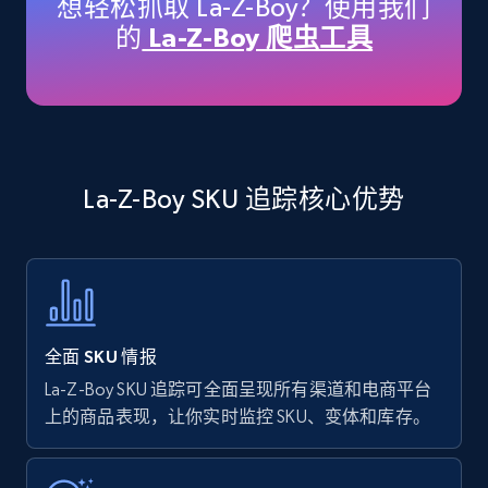
想轻松抓取 La-Z-Boy？使用我们
price, Currency, Availability, Reviews count, and
的
La-Z-Boy 爬虫工具
more.
35.2K+
5.7K+
立即开始
La-Z-Boy SKU 追踪核心优势
Amazon products - find products by using
upc numbers
Title, Seller name, Brand, Description, Initial
price, Currency, Availability, Reviews count, and
more.
全面 SKU 情报
35.2K+
5.7K+
立即开始
La-Z-Boy SKU 追踪可全面呈现所有渠道和电商平台
上的商品表现，让你实时监控 SKU、变体和库存。
Amazon Reviews