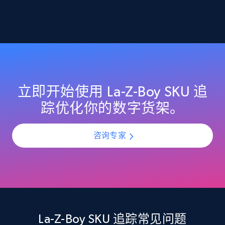
2.1K+
375+
立即开始
Amazon products global dataset -
Collecting products by keyword search
Title, Seller name, Brand, Description, Initial
立即开始使用 La-Z-Boy SKU 追
price, Currency, Availability, Reviews count, and
踪优化你的数字货架。
more.
咨询专家
2.1K+
375+
立即开始
Amazon products global dataset - Collects
products by best sellers category URL
Title, Seller name, Brand, Description, Initial
La-Z-Boy SKU 追踪常见问题
price, Currency, Availability, Reviews count, and