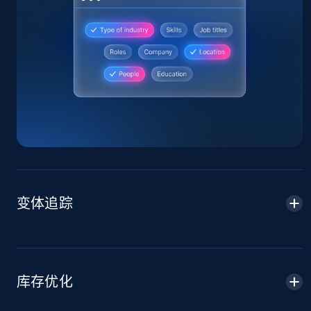
Amazon products global dataset
Title, Seller name, Brand, Description, Initial
price, Currency, Availability, Reviews count, and
more.
2.1K+
375+
立即开始
变体追踪
Amazon products global dataset - Collects
products by specific category URL
Title, Seller name, Brand, Description, Initial
price, Currency, Availability, Reviews count, and
库存优化
more.