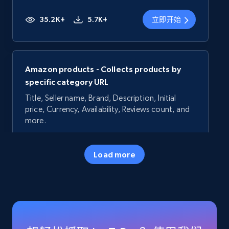
35.2K+
5.7K+
立即开始
Amazon products - Collects products by
specific category URL
Title, Seller name, Brand, Description, Initial
price, Currency, Availability, Reviews count, and
more.
35.2K+
5.7K+
立即开始
Load more
Amazon products - Collects products by
specific keywords
Title, Seller name, Brand, Description, Initial