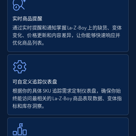
URL, Product name, Product rating, Product
rating object, Product rating max, Rating,
实时商品提醒
Author name, Asin, and more.
通过实时提醒和通知掌握 La-Z-Boy 上的缺货、变体
变化、价格更新和内容差异，让你能够快速响应并
7.4K+
870+
立即开始
优化商品列表。
Walmart - products
URL, Final price, Sku, Currency, Gtin,
可自定义追踪仪表盘
Specifications, Image urls, Top reviews, and
more.
根据你的具体 SKU 追踪需求定制仪表盘，确保你始
终能访问最相关的 La-Z-Boy 商品表现数据、变体指
标和库存洞察。
5.6K+
875+
立即开始