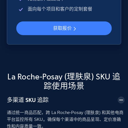
2.5K+
359+
立即开始
面向每个项目和客户的定制套餐
获取报价
Google Shopping
URL, Product id, Title, Product description,
Rating, Reviews count, Images, Variations, and
more.
2.4K+
200+
立即开始
La Roche-Posay (理肤泉) SKU 追
踪使用场景
Google Shopping - collects products from
多渠道 SKU 追踪
web using keywords
通过统一商品匹配，跨 La Roche-Posay (理肤泉) 和其他电商
URL, Product id, Title, Product description,
平台监控所有 SKU。确保每个渠道中的商品呈现、定价准确
Rating, Reviews count, Images, Variations, and
性和内容质量一致。
more.