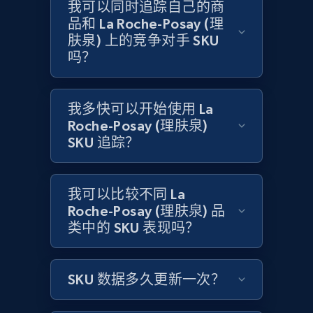
我可以同时追踪自己的商
品和 La Roche-Posay (理
肤泉) 上的竞争对手 SKU
Amazon products global dataset -
吗？
Collecting products by keyword search
Title, Seller name, Brand, Description, Initial
price, Currency, Availability, Reviews count, and
我多快可以开始使用 La
more.
Roche-Posay (理肤泉)
SKU 追踪？
2.1K+
375+
立即开始
我可以比较不同 La
Roche-Posay (理肤泉) 品
Amazon products global dataset - Collects
类中的 SKU 表现吗？
products by best sellers category URL
Title, Seller name, Brand, Description, Initial
SKU 数据多久更新一次？
price, Currency, Availability, Reviews count, and
more.