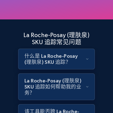
specified UPC
URL, Domain, Country code, Model number,
Sku, Product id, Product name, Manufacturer,
and more.
La Roche-Posay (理肤泉)
2.1K+
355+
立即开始
SKU 追踪常见问题
什么是 La Roche-Posay
Home Depot US - Discovery products by
(理肤泉) SKU 追踪？
specific category URL
URL, Domain, Country code, Model number,
Sku, Product id, Product name, Manufacturer,
La Roche-Posay (理肤泉)
and more.
SKU 追踪如何帮助我的业
务？
2.1K+
355+
立即开始
该工具能否跨 La Roche-