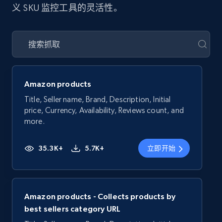
义 SKU 监控工具的灵活性。
Amazon products
Title, Seller name, Brand, Description, Initial
price, Currency, Availability, Reviews count, and
more.
35.3K+
5.7K+
立即开始
Amazon products - Collects products by
best sellers category URL