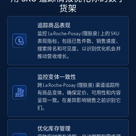
货架
5.6K+
875+
立即开始
追踪商品表现
监控 La Roche-Posay (理肤泉) 上的 SKU
Walmart - products - Discover products by
表现指标，包括已售件数、销售速度、
using sku numbers
搜索排名和可见度，以识别优化机会并
URL, Final price, Sku, Currency, Gtin,
推动营收增长。
Specifications, Image urls, Top reviews, and
more.
监控变体一致性
5.6K+
875+
立即开始
跨 La Roche-Posay (理肤泉) 渠道追踪所
有商品变体，确保定价、可用性和内容
呈现一致。在差异影响销售之前识别它
们。
TikTok Shop
URL, Title, Available, Description, Currency, Initial
优化库存管理
price, Final price, Discount percent, and more.