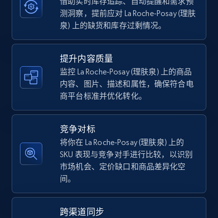
借助实时库存追踪、自动提醒和需求预
测洞察，提前应对 La Roche-Posay (理肤
5.4K+
668+
立即开始
泉) 上的缺货和库存过剩情况。
提升内容质量
TikTok Shop - category
监控 La Roche-Posay (理肤泉) 上的商品
URL, Title, Available, Description, Currency, Initial
内容、图片、描述和属性，确保符合电
price, Final price, Discount percent, and more.
商平台标准并优化转化。
5.4K+
668+
立即开始
竞争对标
将你在 La Roche-Posay (理肤泉) 上的
SKU 表现与竞争对手进行比较，以识别
TikTok Shop - Collect TikTok shop products
市场机会、定价缺口和商品差异化空
by keywords search
间。
URL, Title, Available, Description, Currency, Initial
price, Final price, Discount percent, and more.
跨渠道同步