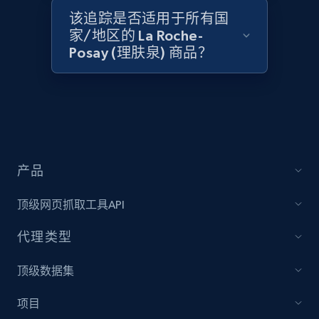
该追踪是否适用于所有国
2.1K+
375+
立即开始
家/地区的 La Roche-
Posay (理肤泉) 商品？
Amazon products global dataset - Collect
Amazon products by seller URL
Title, Seller name, Brand, Description, Initial
price, Currency, Availability, Reviews count, and
more.
产品
2.1K+
375+
立即开始
顶级网页抓取工具API
代理类型
Amazon products global dataset - Collect
顶级数据集
products from Brands URLs
项目
Title, Seller name, Brand, Description, Initial