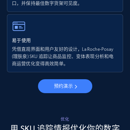
口，并保持最佳数字货架可见度。
Walmart - products - Find new products by
using specific category URL
URL, Final price, Sku, Currency, Gtin,
易于使用
Specifications, Image urls, Top reviews, and
more.
凭借直观界面和用户友好的设计，La Roche-Posay
(理肤泉) SKU 追踪让商品监控、变体表现分析和电
商运营优化变得高效简单。
5.6K+
875+
立即开始
预约演示
Walmart - products - Collects products by
specific keywords
URL, Final price, Sku, Currency, Gtin,
Specifications, Image urls, Top reviews, and
优化
more.
用 SKU 追踪情报优化你的数字