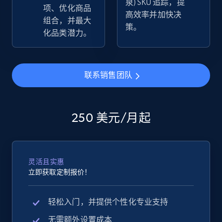
泉) SKU 追踪，提
2.5K+
359+
立即开始
项、优化商品
高效率并加快决
组合，并最大
策。
化品类潜力。
eBay - Collect products from shops on eBay
URL, Product id, Title, Seller name, Seller rating,
联系销售团队
Seller reviews, Breadcrumbs, Root category, and
more.
250 美元/月起
2.5K+
359+
立即开始
灵活且实惠
eBay - Collect records by category
立即获取定制报价！
URL, Product id, Title, Seller name, Seller rating,
Seller reviews, Breadcrumbs, Root category, and
轻松入门，并提供个性化专业支持
more.
无需额外设置成本