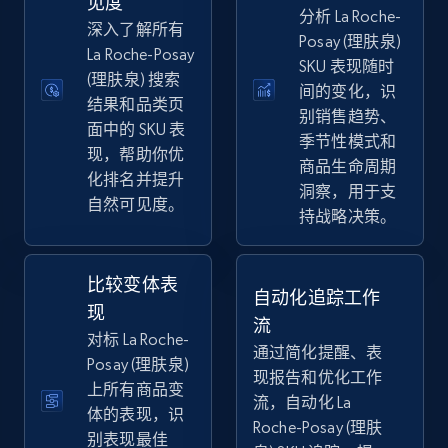
见度
分析 La Roche-
深入了解所有
Posay (理肤泉)
La Roche-Posay
SKU 表现随时
(理肤泉) 搜索
eBay
间的变化，识
结果和品类页
URL, Product id, Title, Seller name, Seller rating,
别销售趋势、
面中的 SKU 表
Seller reviews, Breadcrumbs, Root category, and
季节性模式和
现，帮助你优
more.
商品生命周期
化排名并提升
洞察，用于支
自然可见度。
2.5K+
359+
立即开始
持战略决策。
比较变体表
自动化追踪工作
eBay - Gather data on products using
现
流
specified keywords
对标 La Roche-
通过简化提醒、表
URL, Product id, Title, Seller name, Seller rating,
Posay (理肤泉)
现报告和优化工作
Seller reviews, Breadcrumbs, Root category, and
上所有商品变
流，自动化 La
more.
体的表现，识
Roche-Posay (理肤
别表现最佳