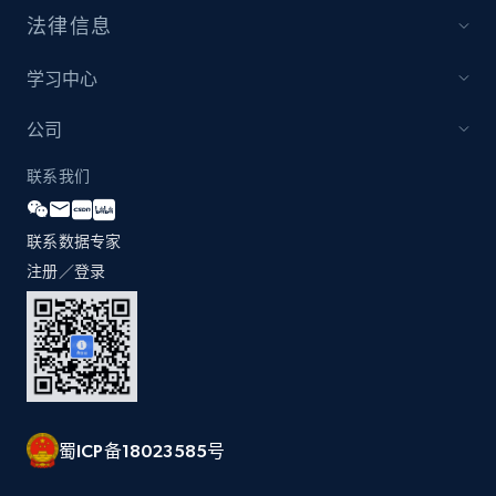
price, Currency, Availability, Reviews count, and
法律信息
more.
学习中心
2.1K+
375+
立即开始
公司
联系我们
Etsy
URL, Product id, Listing inventory id, Title, Rating,
联系数据专家
Reviews count shop, Reviews count item, Initial
注册／登录
price, and more.
1.9K+
323+
立即开始
蜀ICP备18023585号
Etsy - Collect data on products using
specified keywords