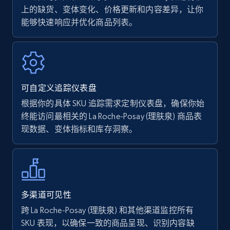
上的缺货、变体变化、价格更新和内容差异，让你
能够快速响应并优化商品列表。
Amazon Reviews
URL, Product name, Product rating, Product
rating object, Product rating max, Rating,
Author name, Asin, and more.
可自定义追踪仪表盘
7.4K+
870+
立即开始
根据你的具体 SKU 追踪需求定制仪表盘，确保你始
终能访问最相关的 La Roche-Posay (理肤泉) 商品表
现数据、变体指标和库存洞察。
Walmart - products
URL, Final price, Sku, Currency, Gtin,
Specifications, Image urls, Top reviews, and
more.
多渠道可见性
跨 La Roche-Posay (理肤泉) 和其他渠道监控所有
5.6K+
875+
立即开始
SKU 表现，以确保一致的商品呈现、识别内容缺