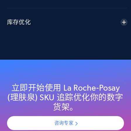
Sku, Product id, Product name, Manufacturer,
and more.
库存优化
2.1K+
355+
立即开始
Home Depot US - Discover products by
specified URL
URL, Domain, Country code, Model number,
Sku, Product id, Product name, Manufacturer,
and more.
立即开始使用 La Roche-Posay
(理肤泉) SKU 追踪优化你的数字
2.1K+
355+
立即开始
货架。
咨询专家
Home Depot US - Discover products by