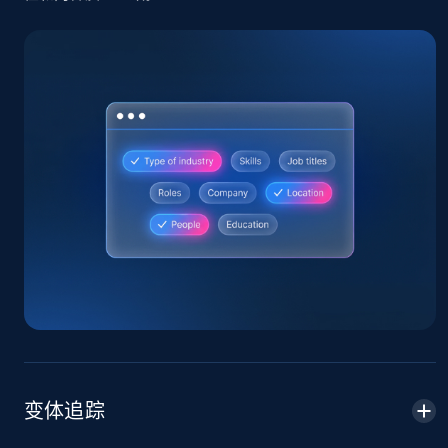
2.4K+
200+
立即开始
Home Depot US
URL, Domain, Country code, Model number,
Sku, Product id, Product name, Manufacturer,
and more.
2.1K+
355+
立即开始
Home Depot US - Gather data on products
using specified keywords
变体追踪
URL, Domain, Country code, Model number,