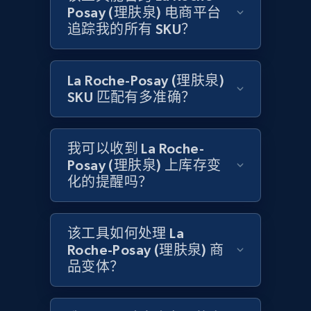
Posay (理肤泉) 电商平台
Amazon products global dataset
追踪我的所有 SKU？
Title, Seller name, Brand, Description, Initial
price, Currency, Availability, Reviews count, and
more.
La Roche-Posay (理肤泉)
SKU 匹配有多准确？
2.1K+
375+
立即开始
我可以收到 La Roche-
Posay (理肤泉) 上库存变
化的提醒吗？
Amazon products global dataset - Collects
products by specific category URL
Title, Seller name, Brand, Description, Initial
该工具如何处理 La
price, Currency, Availability, Reviews count, and
Roche-Posay (理肤泉) 商
more.
品变体？
2.1K+
375+
立即开始