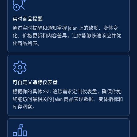
URL, Product name, Product rating, Product
rating object, Product rating max, Rating,
实时商品提醒
Author name, Asin, and more.
通过实时提醒和通知掌握 Jalan 上的缺货、变体变
化、价格更新和内容差异，让你能够快速响应并优
7.4K+
872+
立即开始
化商品列表。
Walmart - products
URL, Final price, Sku, Currency, Gtin,
可自定义追踪仪表盘
Specifications, Image urls, Top reviews, and
more.
根据你的具体 SKU 追踪需求定制仪表盘，确保你始
终能访问最相关的 Jalan 商品表现数据、变体指标和
库存洞察。
5.6K+
877+
立即开始