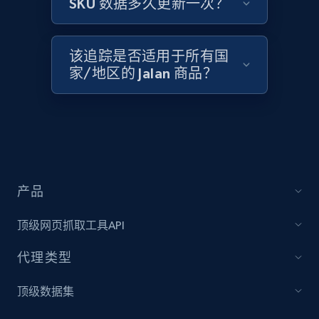
SKU 数据多久更新一次？
Amazon products global dataset -
Collecting products by keyword search
Title, Seller name, Brand, Description, Initial
该追踪是否适用于所有国
price, Currency, Availability, Reviews count, and
家/地区的 Jalan 商品？
more.
2.1K+
375+
立即开始
Amazon products global dataset - Collects
产品
products by best sellers category URL
Title, Seller name, Brand, Description, Initial
顶级网页抓取工具API
price, Currency, Availability, Reviews count, and
more.
代理类型
顶级数据集
2.1K+
375+
立即开始