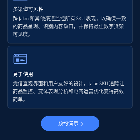
Walmart - products - Find new products by
using specific category URL
多渠道可见性
URL, Final price, Sku, Currency, Gtin,
跨 Jalan 和其他渠道监控所有 SKU 表现，以确保一致
Specifications, Image urls, Top reviews, and
的商品呈现、识别内容缺口，并保持最佳数字货架
more.
可见度。
5.6K+
877+
立即开始
易于使用
Walmart - products - Collects products by
凭借直观界面和用户友好的设计，Jalan SKU 追踪让
specific keywords
商品监控、变体表现分析和电商运营优化变得高效
URL, Final price, Sku, Currency, Gtin,
简单。
Specifications, Image urls, Top reviews, and
more.
预约演示
5.6K+
877+
立即开始