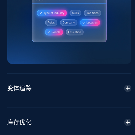
Home Depot US
URL, Domain, Country code, Model number,
Sku, Product id, Product name, Manufacturer,
and more.
2.1K+
355+
立即开始
变体追踪
Home Depot US - Gather data on products
using specified keywords
URL, Domain, Country code, Model number,
Sku, Product id, Product name, Manufacturer,
库存优化
and more.