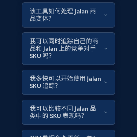
Title, Seller name, Brand, Description, Initial
price, Currency, Availability, Reviews count, and
该工具如何处理 Jalan 商
more.
品变体？
2.1K+
375+
立即开始
我可以同时追踪自己的商
品和 Jalan 上的竞争对手
SKU 吗？
Amazon products global dataset - Collects
products by specific category URL
我多快可以开始使用 Jalan
Title, Seller name, Brand, Description, Initial
price, Currency, Availability, Reviews count, and
SKU 追踪？
more.
我可以比较不同 Jalan 品
2.1K+
375+
立即开始
类中的 SKU 表现吗？