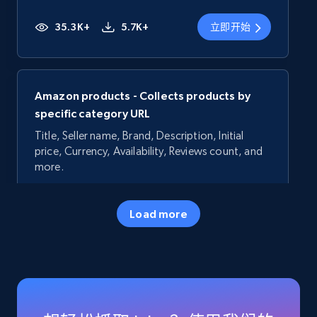
35.3K+
5.7K+
立即开始
Amazon products - Collects products by
specific category URL
Title, Seller name, Brand, Description, Initial
price, Currency, Availability, Reviews count, and
more.
35.3K+
5.7K+
立即开始
Load more
Amazon products - Collects products by
specific keywords
Title, Seller name, Brand, Description, Initial