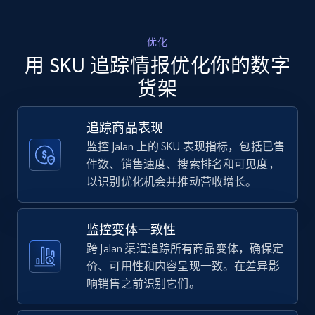
Walmart - products - Discover products by
优化
using sku numbers
用 SKU 追踪情报优化你的数字
URL, Final price, Sku, Currency, Gtin,
货架
Specifications, Image urls, Top reviews, and
more.
追踪商品表现
监控 Jalan 上的 SKU 表现指标，包括已售
5.6K+
877+
立即开始
件数、销售速度、搜索排名和可见度，
以识别优化机会并推动营收增长。
TikTok Shop
监控变体一致性
URL, Title, Available, Description, Currency, Initial
跨 Jalan 渠道追踪所有商品变体，确保定
price, Final price, Discount percent, and more.
价、可用性和内容呈现一致。在差异影
响销售之前识别它们。
5.4K+
668+
立即开始