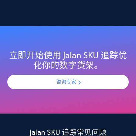
2.1K+
355+
立即开始
Home Depot US - Discover products by
specified URL
URL, Domain, Country code, Model number,
立即开始使用 Jalan SKU 追踪优
Sku, Product id, Product name, Manufacturer,
化你的数字货架。
and more.
咨询专家
2.1K+
355+
立即开始
Home Depot US - Discover products by
specified UPC
URL, Domain, Country code, Model number,
Jalan SKU 追踪常见问题
Sku, Product id, Product name, Manufacturer,