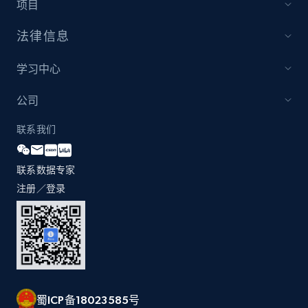
项目
法律信息
Amazon products global dataset - Collect
Amazon products by seller URL
学习中心
Title, Seller name, Brand, Description, Initial
price, Currency, Availability, Reviews count, and
公司
more.
联系我们
2.1K+
375+
立即开始
联系数据专家
注册／登录
Amazon products global dataset - Collect
products from Brands URLs
Title, Seller name, Brand, Description, Initial
price, Currency, Availability, Reviews count, and
more.
蜀ICP备18023585号