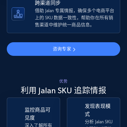
跨渠道同步
借助 Jalan 专属情报，确保多个电商平台
TikTok Shop - discover records by shop url
上的 SKU 数据一致性，帮助你在所有销
URL, Title, Available, Description, Currency, Initial
售渠道中维护统一商品信息。
price, Final price, Discount percent, and more.
5.4K+
668+
立即开始
咨询专家
Amazon sellers info
优势
Seller id, URL, Seller name, Description, Detailed
info, Stars, Feedbacks, Return policy, and more.
利用 Jalan SKU 追踪情报
2.5K+
378+
立即开始
发现表现模
监控商品可
式
见度
分析 Jalan SKU
深入了解所有