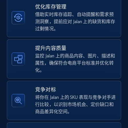
优化库存管理
借助实时库存追踪、自动提醒和需求预
TikTok Shop - category
测洞察，提前应对 Jalan 上的缺货和库存
URL, Title, Available, Description, Currency, Initial
过剩情况。
price, Final price, Discount percent, and more.
提升内容质量
5.4K+
668+
立即开始
监控 Jalan 上的商品内容、图片、描述和
属性，确保符合电商平台标准并优化转
化。
TikTok Shop - Collect TikTok shop products
by keywords search
竞争对标
URL, Title, Available, Description, Currency, Initial
将你在 Jalan 上的 SKU 表现与竞争对手进
price, Final price, Discount percent, and more.
行比较，以识别市场机会、定价缺口和
商品差异化空间。
5.4K+
668+
立即开始