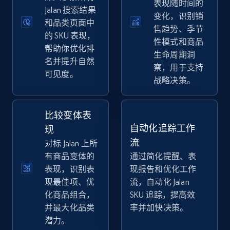
表现随时间的
eBay
Jalan 搜索结果
变化，识别销
和品类页面中
URL, Product id, Title, Seller name, Seller rating,
售趋势、季节
Seller reviews, Breadcrumbs, Root category, and
的 SKU 表现，
性模式和商品
more.
帮助你优化排
生命周期洞
名并提升自然
察，用于支持
可见度。
2.5K+
359+
立即开始
战略决策。
比较变体表
eBay - Gather data on products using
自动化追踪工作
现
specified keywords
流
对标 Jalan 上所
URL, Product id, Title, Seller name, Seller rating,
有商品变体的
通过简化提醒、表
Seller reviews, Breadcrumbs, Root category, and
表现，识别表
现报告和优化工作
more.
现最佳项、优
流，自动化 Jalan
化商品组合，
SKU 追踪，提高效
2.5K+
359+
立即开始
并最大化品类
率并加快决策。
潜力。