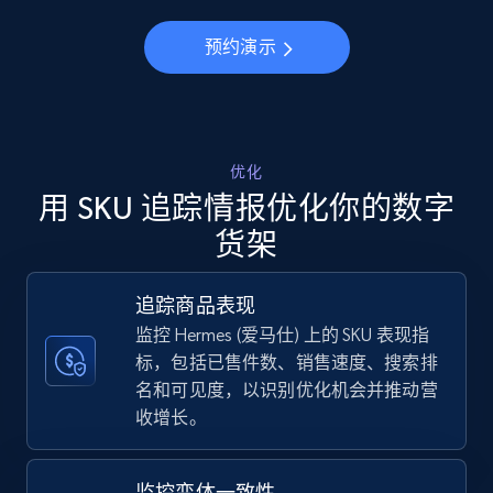
5.6K+
875+
立即开始
预约演示
Walmart - products - Discover products by
using sku numbers
URL, Final price, Sku, Currency, Gtin,
优化
Specifications, Image urls, Top reviews, and
用 SKU 追踪情报优化你的数字
more.
货架
5.6K+
875+
立即开始
追踪商品表现
监控 Hermes (爱马仕) 上的 SKU 表现指
标，包括已售件数、销售速度、搜索排
TikTok Shop
名和可见度，以识别优化机会并推动营
收增长。
URL, Title, Available, Description, Currency, Initial
price, Final price, Discount percent, and more.
监控变体一致性