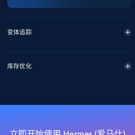
and more.
2.1K+
355+
立即开始
变体追踪
Home Depot US - Discover products by
specified URL
URL, Domain, Country code, Model number,
库存优化
Sku, Product id, Product name, Manufacturer,
and more.
2.1K+
355+
立即开始
Home Depot US - Discover products by
specified UPC
立即开始使用 Hermes (爱马仕)