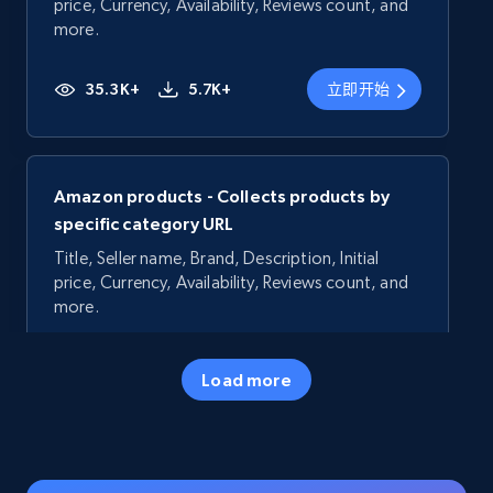
price, Currency, Availability, Reviews count, and
more.
35.3K+
5.7K+
立即开始
Amazon products - Collects products by
specific category URL
Title, Seller name, Brand, Description, Initial
price, Currency, Availability, Reviews count, and
more.
35.3K+
5.7K+
立即开始
Load more
Amazon products - Collects products by