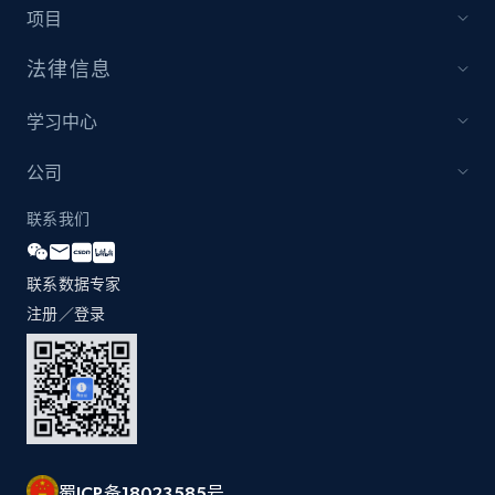
more.
项目
法律信息
2.1K+
375+
立即开始
学习中心
公司
Etsy
URL, Product id, Listing inventory id, Title, Rating,
联系我们
Reviews count shop, Reviews count item, Initial
price, and more.
联系数据专家
注册／登录
1.9K+
323+
立即开始
Etsy - Collect data on products using
specified keywords
URL, Product id, Listing inventory id, Title, Rating,
蜀ICP备18023585号