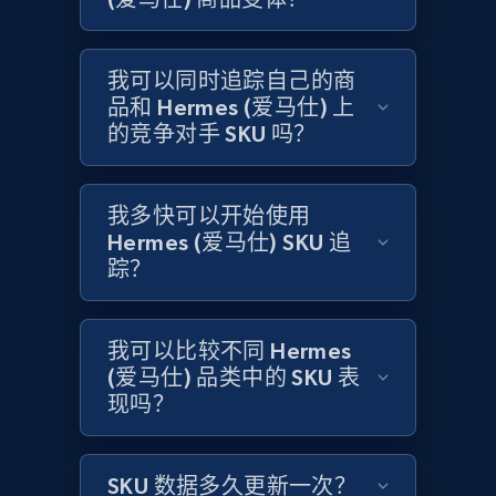
Amazon products global dataset -
我可以同时追踪自己的商
Collecting products by keyword search
品和 Hermes (爱马仕) 上
Title, Seller name, Brand, Description, Initial
的竞争对手 SKU 吗？
price, Currency, Availability, Reviews count, and
more.
我多快可以开始使用
2.1K+
375+
立即开始
Hermes (爱马仕) SKU 追
踪？
Amazon products global dataset - Collects
我可以比较不同 Hermes
products by best sellers category URL
(爱马仕) 品类中的 SKU 表
Title, Seller name, Brand, Description, Initial
现吗？
price, Currency, Availability, Reviews count, and
more.
SKU 数据多久更新一次？