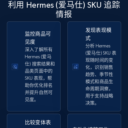
利用 Hermes (爱马仕) SKU 追踪
情报
eBay
URL, Product id, Title, Seller name, Seller rating,
发现表现模
Seller reviews, Breadcrumbs, Root category, and
监控商品可
式
more.
见度
分析 Hermes
深入了解所有
(爱马仕) SKU 表
2.5K+
359+
立即开始
Hermes (爱马
现随时间的变
仕) 搜索结果和
化，识别销售
品类页面中的
趋势、季节性
SKU 表现，帮
eBay - Gather data on products using
模式和商品生
助你优化排名
specified keywords
命周期洞察，
并提升自然可
用于支持战略
URL, Product id, Title, Seller name, Seller rating,
见度。
决策。
Seller reviews, Breadcrumbs, Root category, and
more.
比较变体表
2.5K+
359+
立即开始