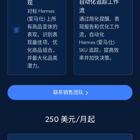
自动化追踪工作
现
流
对标 Hermes
(爱马仕) 上所
通过简化提醒、表
有商品变体的
现报告和优化工作
eBay - Collect products from shops on eBay
表现，识别表
流，自动化
URL, Product id, Title, Seller name, Seller rating,
现最佳项、优
Hermes (爱马仕)
Seller reviews, Breadcrumbs, Root category, and
化商品组合，
SKU 追踪，提高效
more.
并最大化品类
率并加快决策。
潜力。
2.5K+
359+
立即开始
联系销售团队
eBay - Collect records by category
URL, Product id, Title, Seller name, Seller rating,
Seller reviews, Breadcrumbs, Root category, and
250 美元/月起
more.
2.5K+
359+
立即开始