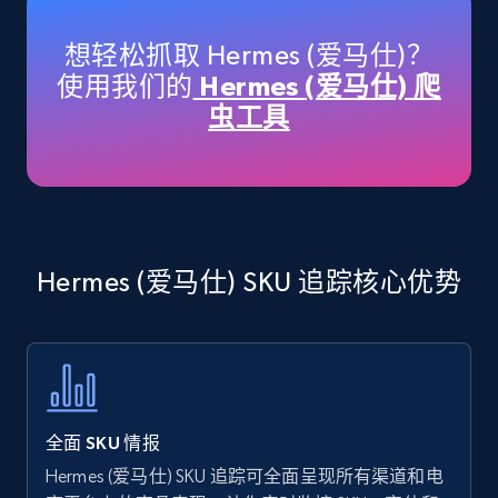
specific keywords
Title, Seller name, Brand, Description, Initial
想轻松抓取 Hermes (爱马仕)？
price, Currency, Availability, Reviews count, and
使用我们的
Hermes (爱马仕) 爬
more.
虫工具
35.3K+
5.7K+
立即开始
Amazon products - find products by using
Hermes (爱马仕) SKU 追踪核心优势
upc numbers
Title, Seller name, Brand, Description, Initial
price, Currency, Availability, Reviews count, and
more.
35.3K+
5.7K+
立即开始
全面 SKU 情报
Hermes (爱马仕) SKU 追踪可全面呈现所有渠道和电