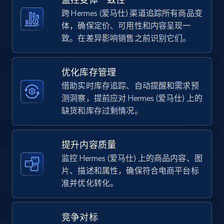
5.4K+
668+
立即开始
跨 Hermes (爱马仕) 渠道追踪所有商品变
体，确保定价、可用性和内容呈现一
致。在差异影响销售之前识别它们。
TikTok Shop - category
URL, Title, Available, Description, Currency, Initial
优化库存管理
price, Final price, Discount percent, and more.
借助实时库存追踪、自动提醒和需求预
测洞察，提前应对 Hermes (爱马仕) 上的
5.4K+
668+
立即开始
缺货和库存过剩情况。
提升内容质量
TikTok Shop - Collect TikTok shop products
监控 Hermes (爱马仕) 上的商品内容、图
by keywords search
片、描述和属性，确保符合电商平台标
准并优化转化。
URL, Title, Available, Description, Currency, Initial
price, Final price, Discount percent, and more.
竞争对标
5.4K+
668+
立即开始