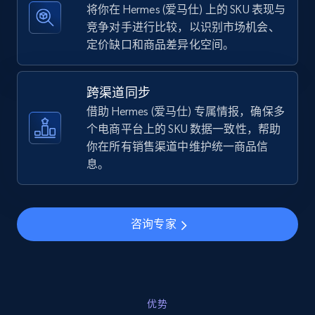
将你在 Hermes (爱马仕) 上的 SKU 表现与
竞争对手进行比较，以识别市场机会、
定价缺口和商品差异化空间。
TikTok Shop - discover records by shop url
URL, Title, Available, Description, Currency, Initial
跨渠道同步
price, Final price, Discount percent, and more.
借助 Hermes (爱马仕) 专属情报，确保多
个电商平台上的 SKU 数据一致性，帮助
5.4K+
668+
立即开始
你在所有销售渠道中维护统一商品信
息。
Amazon sellers info
咨询专家
Seller id, URL, Seller name, Description, Detailed
info, Stars, Feedbacks, Return policy, and more.
2.5K+
378+
立即开始
优势