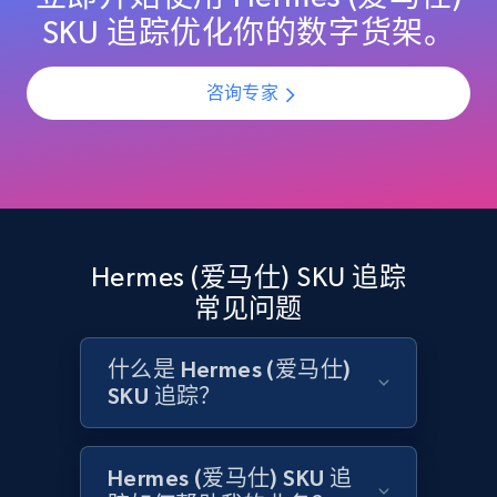
URL, Domain, Country code, Model number,
SKU 追踪优化你的数字货架。
Sku, Product id, Product name, Manufacturer,
and more.
咨询专家
2.1K+
355+
立即开始
Home Depot US - Discovery products by
specific category URL
Hermes (爱马仕) SKU 追踪
URL, Domain, Country code, Model number,
常见问题
Sku, Product id, Product name, Manufacturer,
and more.
什么是 Hermes (爱马仕)
SKU 追踪？
2.1K+
355+
立即开始
Hermes (爱马仕) SKU 追