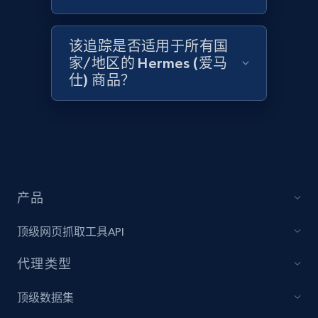
2.1K+
375+
立即开始
该追踪是否适用于所有国
家/地区的 Hermes (爱马
Amazon products global dataset - Collect
仕) 商品？
Amazon products by seller URL
Title, Seller name, Brand, Description, Initial
price, Currency, Availability, Reviews count, and
more.
2.1K+
375+
立即开始
产品
顶级网页抓取工具API
Amazon products global dataset - Collect
代理类型
products from Brands URLs
Title, Seller name, Brand, Description, Initial
顶级数据集
price, Currency, Availability, Reviews count, and