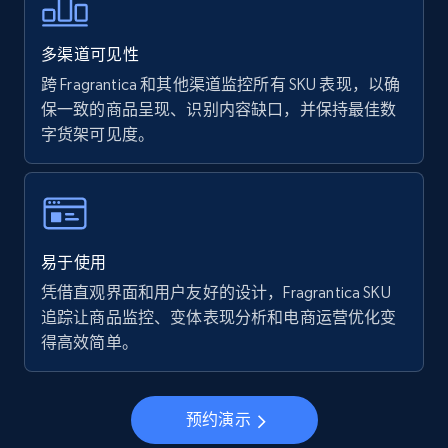
Walmart - products - Find new products by
using specific category URL
多渠道可见性
URL, Final price, Sku, Currency, Gtin,
Specifications, Image urls, Top reviews, and
跨 Fragrantica 和其他渠道监控所有 SKU 表现，以确
more.
保一致的商品呈现、识别内容缺口，并保持最佳数
字货架可见度。
5.6K+
875+
立即开始
Walmart - products - Collects products by
易于使用
specific keywords
凭借直观界面和用户友好的设计，Fragrantica SKU
URL, Final price, Sku, Currency, Gtin,
追踪让商品监控、变体表现分析和电商运营优化变
Specifications, Image urls, Top reviews, and
得高效简单。
more.
5.6K+
875+
立即开始
预约演示