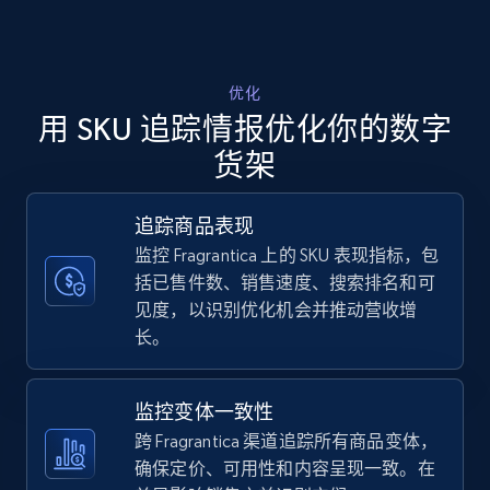
Walmart - products - Discover products by
using sku numbers
优化
用 SKU 追踪情报优化你的数字
URL, Final price, Sku, Currency, Gtin,
Specifications, Image urls, Top reviews, and
货架
more.
追踪商品表现
5.6K+
875+
立即开始
监控 Fragrantica 上的 SKU 表现指标，包
括已售件数、销售速度、搜索排名和可
见度，以识别优化机会并推动营收增
长。
TikTok Shop
URL, Title, Available, Description, Currency, Initial
price, Final price, Discount percent, and more.
监控变体一致性
跨 Fragrantica 渠道追踪所有商品变体，
5.4K+
668+
立即开始
确保定价、可用性和内容呈现一致。在