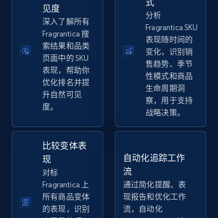
式
eBay
见度
分析
深入了解所有
URL, Product id, Title, Seller name, Seller rating,
Fragrantica SKU
Seller reviews, Breadcrumbs, Root category, and
Fragrantica 搜
表现随时间的
more.
索结果和品类
变化，识别销
页面中的 SKU
售趋势、季节
表现，帮助你
2.5K+
359+
立即开始
性模式和商品
优化排名并提
生命周期洞
升自然可见
察，用于支持
度。
战略决策。
eBay - Gather data on products using
specified keywords
URL, Product id, Title, Seller name, Seller rating,
比较变体表
Seller reviews, Breadcrumbs, Root category, and
自动化追踪工作
现
more.
流
对标
Fragrantica 上
通过简化提醒、表
2.5K+
359+
立即开始
所有商品变体
现报告和优化工作
的表现，识别
流，自动化