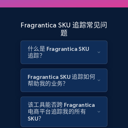
and more.
2.1K+
355+
立即开始
Fragrantica SKU 追踪常见问
题
什么是 Fragrantica SKU
Home Depot US - Discovery products by
追踪？
specific category URL
URL, Domain, Country code, Model number,
Sku, Product id, Product name, Manufacturer,
Fragrantica SKU 追踪如何
and more.
帮助我的业务？
2.1K+
355+
立即开始
该工具能否跨 Fragrantica
电商平台追踪我的所有
SKU？
Amazon products global dataset