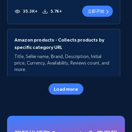
35.3K+
5.7K+
立即开始
Amazon products - Collects products by
specific category URL
Title, Seller name, Brand, Description, Initial
price, Currency, Availability, Reviews count, and
more.
35.3K+
5.7K+
立即开始
Load more
Amazon products - Collects products by
specific keywords
Title, Seller name, Brand, Description, Initial