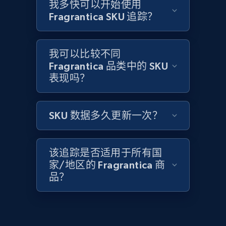
Amazon products global dataset -
我多快可以开始使用
Collecting products by keyword search
Fragrantica SKU 追踪？
Title, Seller name, Brand, Description, Initial
price, Currency, Availability, Reviews count, and
more.
我可以比较不同
Fragrantica 品类中的 SKU
表现吗？
2.1K+
375+
立即开始
SKU 数据多久更新一次？
Amazon products global dataset - Collects
products by best sellers category URL
该追踪是否适用于所有国
Title, Seller name, Brand, Description, Initial
家/地区的 Fragrantica 商
price, Currency, Availability, Reviews count, and
品？
more.
2.1K+
375+
立即开始