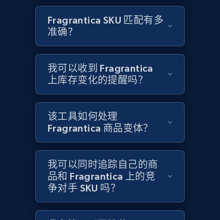
Title, Seller name, Brand, Description, Initial
price, Currency, Availability, Reviews count, and
Fragrantica SKU 匹配有多
more.
准确？
2.1K+
375+
立即开始
我可以收到 Fragrantica
上库存变化的提醒吗？
Amazon products global dataset - Collects
products by specific category URL
该工具如何处理
Title, Seller name, Brand, Description, Initial
Fragrantica 商品变体？
price, Currency, Availability, Reviews count, and
more.
我可以同时追踪自己的商
2.1K+
品和 Fragrantica 上的竞
375+
立即开始
争对手 SKU 吗？