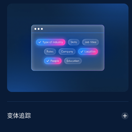
Home Depot US
URL, Domain, Country code, Model number,
Sku, Product id, Product name, Manufacturer,
and more.
2.1K+
355+
立即开始
Home Depot US - Gather data on products
using specified keywords
URL, Domain, Country code, Model number,
Sku, Product id, Product name, Manufacturer,
变体追踪
and more.