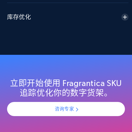
2.1K+
355+
立即开始
库存优化
Home Depot US - Discover products by
specified URL
URL, Domain, Country code, Model number,
Sku, Product id, Product name, Manufacturer,
and more.
2.1K+
355+
立即开始
立即开始使用 Fragrantica SKU
追踪优化你的数字货架。
Home Depot US - Discover products by
咨询专家
specified UPC
URL, Domain, Country code, Model number,
Sku, Product id, Product name, Manufacturer,