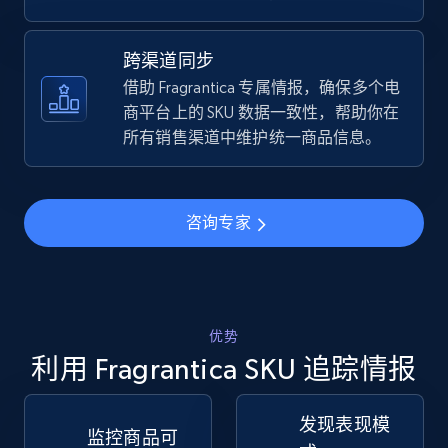
TikTok Shop - discover records by shop url
跨渠道同步
URL, Title, Available, Description, Currency, Initial
借助 Fragrantica 专属情报，确保多个电
price, Final price, Discount percent, and more.
商平台上的 SKU 数据一致性，帮助你在
所有销售渠道中维护统一商品信息。
5.4K+
668+
立即开始
咨询专家
Amazon sellers info
Seller id, URL, Seller name, Description, Detailed
info, Stars, Feedbacks, Return policy, and more.
优势
利用 Fragrantica SKU 追踪情报
2.5K+
378+
立即开始
发现表现模
监控商品可