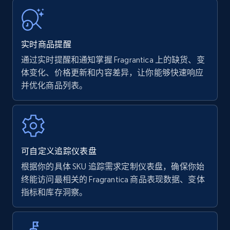
URL, Product name, Product rating, Product
rating object, Product rating max, Rating,
Author name, Asin, and more.
实时商品提醒
通过实时提醒和通知掌握 Fragrantica 上的缺货、变
7.4K+
870+
立即开始
体变化、价格更新和内容差异，让你能够快速响应
并优化商品列表。
Walmart - products
URL, Final price, Sku, Currency, Gtin,
Specifications, Image urls, Top reviews, and
可自定义追踪仪表盘
more.
根据你的具体 SKU 追踪需求定制仪表盘，确保你始
终能访问最相关的 Fragrantica 商品表现数据、变体
5.6K+
875+
立即开始
指标和库存洞察。