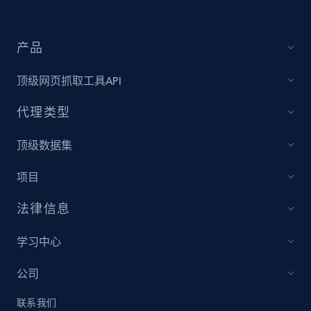
Amazon products global dataset - Collect
产品
Amazon products by seller URL
顶级网页抓取工具API
Title, Seller name, Brand, Description, Initial
price, Currency, Availability, Reviews count, and
代理类型
more.
顶级数据集
2.1K+
375+
立即开始
项目
法律信息
Amazon products global dataset - Collect
products from Brands URLs
学习中心
Title, Seller name, Brand, Description, Initial
price, Currency, Availability, Reviews count, and
公司
more.
联系我们