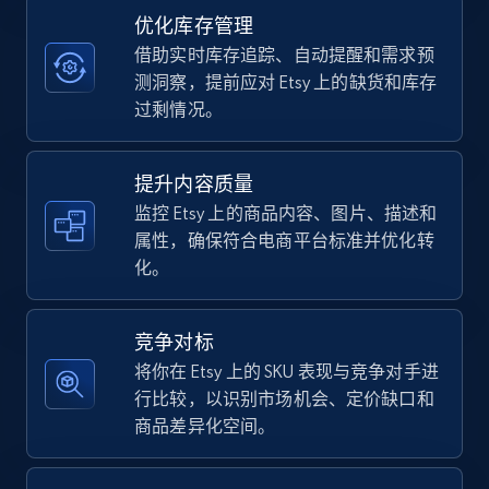
优化库存管理
借助实时库存追踪、自动提醒和需求预
TikTok Shop - category
测洞察，提前应对 Etsy 上的缺货和库存
URL, Title, Available, Description, Currency, Initial
过剩情况。
price, Final price, Discount percent, and more.
提升内容质量
5.4K+
668+
立即开始
监控 Etsy 上的商品内容、图片、描述和
属性，确保符合电商平台标准并优化转
化。
TikTok Shop - Collect TikTok shop products
by keywords search
竞争对标
URL, Title, Available, Description, Currency, Initial
将你在 Etsy 上的 SKU 表现与竞争对手进
price, Final price, Discount percent, and more.
行比较，以识别市场机会、定价缺口和
商品差异化空间。
5.4K+
668+
立即开始