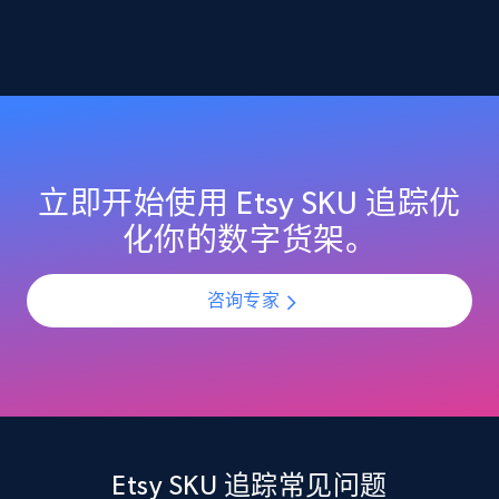
2.1K+
355+
立即开始
Home Depot US - Discover products by
specified URL
URL, Domain, Country code, Model number,
立即开始使用 Etsy SKU 追踪优
Sku, Product id, Product name, Manufacturer,
化你的数字货架。
and more.
咨询专家
2.1K+
355+
立即开始
Home Depot US - Discover products by
specified UPC
URL, Domain, Country code, Model number,
Etsy SKU 追踪常见问题
Sku, Product id, Product name, Manufacturer,