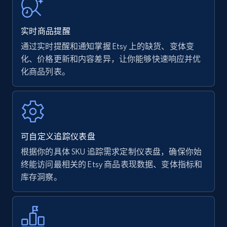
URL, Product name, Product rating, Product
rating object, Product rating max, Rating,
实时商品提醒
Author name, Asin, and more.
通过实时提醒和通知掌握 Etsy 上的缺货、变体变
化、价格更新和内容差异，让你能够快速响应并优
7.4K+
872+
立即开始
化商品列表。
Walmart - products
URL, Final price, Sku, Currency, Gtin,
可自定义追踪仪表盘
Specifications, Image urls, Top reviews, and
more.
根据你的具体 SKU 追踪需求定制仪表盘，确保你始
终能访问最相关的 Etsy 商品表现数据、变体指标和
库存洞察。
5.6K+
877+
立即开始