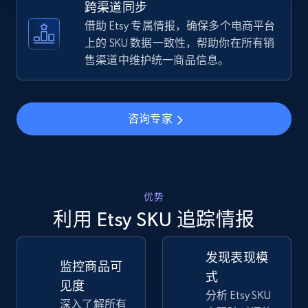
跨渠道同步
借助 Etsy 专属情报，确保多个电商平台
TikTok Shop - discover records by shop url
上的 SKU 数据一致性，帮助你在所有销
URL, Title, Available, Description, Currency, Initial
售渠道中维护统一商品信息。
price, Final price, Discount percent, and more.
5.4K+
668+
立即开始
咨询专家
Amazon sellers info
优势
Seller id, URL, Seller name, Description, Detailed
info, Stars, Feedbacks, Return policy, and more.
利用 Etsy SKU 追踪情报
2.5K+
378+
立即开始
发现表现模
监控商品可
式
见度
分析 Etsy SKU
深入了解所有