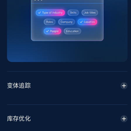
Home Depot US
URL, Domain, Country code, Model number,
Sku, Product id, Product name, Manufacturer,
and more.
2.1K+
355+
立即开始
变体追踪
Home Depot US - Gather data on products
using specified keywords
URL, Domain, Country code, Model number,
Sku, Product id, Product name, Manufacturer,
库存优化
and more.