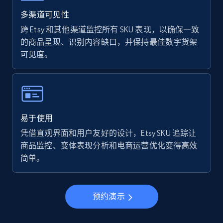
Walmart - products - Find new products by
using specific category URL
多渠道可见性
URL, Final price, Sku, Currency, Gtin,
跨 Etsy 和其他渠道监控所有 SKU 表现，以确保一致
Specifications, Image urls, Top reviews, and
的商品呈现、识别内容缺口，并保持最佳数字货架
more.
可见度。
5.6K+
877+
立即开始
易于使用
Walmart - products - Collects products by
凭借直观界面和用户友好的设计，Etsy SKU 追踪让
specific keywords
商品监控、变体表现分析和电商运营优化变得高效
URL, Final price, Sku, Currency, Gtin,
简单。
Specifications, Image urls, Top reviews, and
more.
预约演示
5.6K+
877+
立即开始