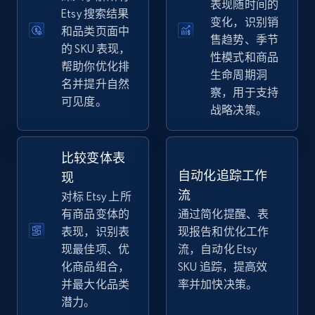
表现随时间的
eBay
Etsy 搜索结果
变化，识别销
和品类页面中
URL, Product id, Title, Seller name, Seller rating,
售趋势、季节
Seller reviews, Breadcrumbs, Root category, and
的 SKU 表现，
性模式和商品
more.
帮助你优化排
生命周期洞
名并提升自然
察，用于支持
可见度。
2.5K+
359+
立即开始
战略决策。
比较变体表
eBay - Gather data on products using
自动化追踪工作
现
specified keywords
流
对标 Etsy 上所
URL, Product id, Title, Seller name, Seller rating,
有商品变体的
通过简化提醒、表
Seller reviews, Breadcrumbs, Root category, and
表现，识别表
现报告和优化工作
more.
现最佳项、优
流，自动化 Etsy
化商品组合，
SKU 追踪，提高效
2.5K+
359+
立即开始
并最大化品类
率并加快决策。
潜力。