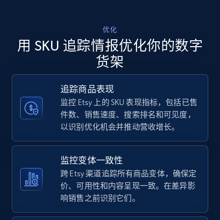
Walmart - products - Discover products by
优化
using sku numbers
用 SKU 追踪情报优化你的数字
URL, Final price, Sku, Currency, Gtin,
货架
Specifications, Image urls, Top reviews, and
more.
追踪商品表现
监控 Etsy 上的 SKU 表现指标，包括已售
5.6K+
877+
立即开始
件数、销售速度、搜索排名和可见度，
以识别优化机会并推动营收增长。
TikTok Shop
监控变体一致性
URL, Title, Available, Description, Currency, Initial
跨 Etsy 渠道追踪所有商品变体，确保定
price, Final price, Discount percent, and more.
价、可用性和内容呈现一致。在差异影
响销售之前识别它们。
5.4K+
668+
立即开始