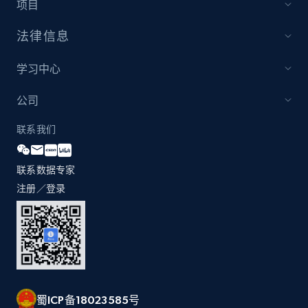
项目
法律信息
Amazon products global dataset - Collect
Amazon products by seller URL
学习中心
Title, Seller name, Brand, Description, Initial
price, Currency, Availability, Reviews count, and
公司
more.
联系我们
2.1K+
375+
立即开始
联系数据专家
注册／登录
Amazon products global dataset - Collect
products from Brands URLs
Title, Seller name, Brand, Description, Initial
price, Currency, Availability, Reviews count, and
more.
蜀ICP备18023585号