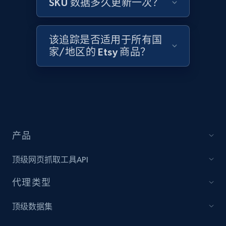
SKU 数据多久更新一次？
Amazon products global dataset -
Collecting products by keyword search
Title, Seller name, Brand, Description, Initial
该追踪是否适用于所有国
price, Currency, Availability, Reviews count, and
家/地区的 Etsy 商品？
more.
2.1K+
375+
立即开始
Amazon products global dataset - Collects
产品
products by best sellers category URL
Title, Seller name, Brand, Description, Initial
顶级网页抓取工具API
price, Currency, Availability, Reviews count, and
more.
代理类型
顶级数据集
2.1K+
375+
立即开始