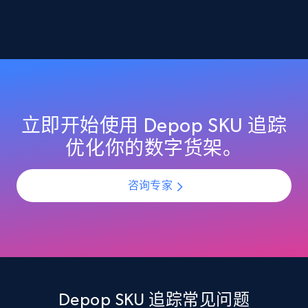
2.1K+
355+
立即开始
Home Depot US - Discover products by
specified URL
URL, Domain, Country code, Model number,
立即开始使用 Depop SKU 追踪
Sku, Product id, Product name, Manufacturer,
优化你的数字货架。
and more.
咨询专家
2.1K+
355+
立即开始
Home Depot US - Discover products by
specified UPC
URL, Domain, Country code, Model number,
Depop SKU 追踪常见问题
Sku, Product id, Product name, Manufacturer,