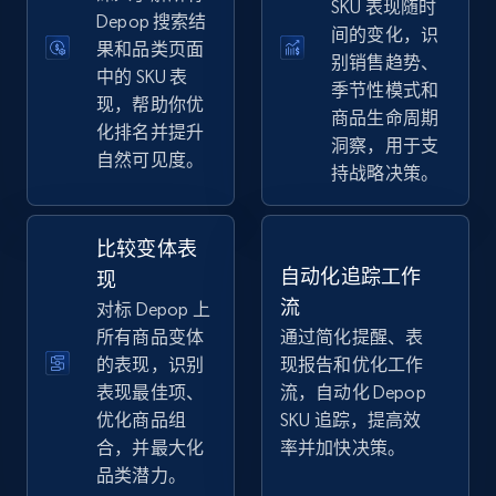
SKU 表现随时
eBay
Depop 搜索结
间的变化，识
果和品类页面
URL, Product id, Title, Seller name, Seller rating,
别销售趋势、
Seller reviews, Breadcrumbs, Root category, and
中的 SKU 表
季节性模式和
more.
现，帮助你优
商品生命周期
化排名并提升
洞察，用于支
自然可见度。
2.5K+
359+
立即开始
持战略决策。
比较变体表
eBay - Gather data on products using
自动化追踪工作
现
specified keywords
流
对标 Depop 上
URL, Product id, Title, Seller name, Seller rating,
所有商品变体
通过简化提醒、表
Seller reviews, Breadcrumbs, Root category, and
的表现，识别
现报告和优化工作
more.
表现最佳项、
流，自动化 Depop
优化商品组
SKU 追踪，提高效
2.5K+
359+
立即开始
合，并最大化
率并加快决策。
品类潜力。