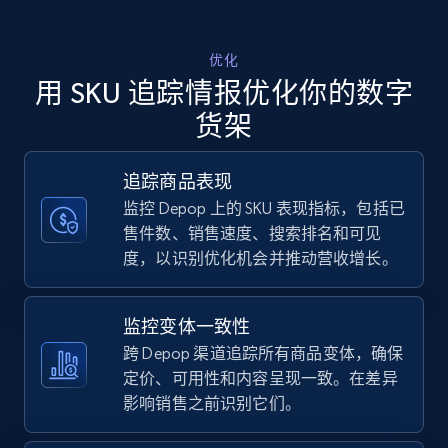
Walmart - products - Discover products by
优化
using sku numbers
用 SKU 追踪情报优化你的数字
URL, Final price, Sku, Currency, Gtin,
货架
Specifications, Image urls, Top reviews, and
more.
追踪商品表现
监控 Depop 上的 SKU 表现指标，包括已
5.6K+
875+
立即开始
售件数、销售速度、搜索排名和可见
度，以识别优化机会并推动营收增长。
TikTok Shop
监控变体一致性
URL, Title, Available, Description, Currency, Initial
跨 Depop 渠道追踪所有商品变体，确保
price, Final price, Discount percent, and more.
定价、可用性和内容呈现一致。在差异
影响销售之前识别它们。
5.4K+
668+
立即开始