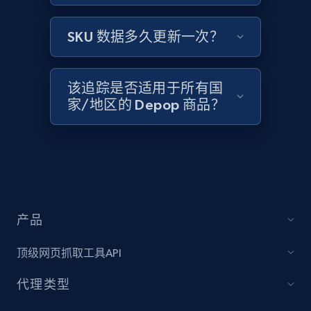
Amazon products global dataset -
Collecting products by keyword search
SKU 数据多久更新一次？
Title, Seller name, Brand, Description, Initial
price, Currency, Availability, Reviews count, and
more.
该追踪是否适用于所有国
家/地区的 Depop 商品？
2.1K+
375+
立即开始
Amazon products global dataset - Collects
products by best sellers category URL
Title, Seller name, Brand, Description, Initial
产品
price, Currency, Availability, Reviews count, and
more.
顶级网页抓取工具API
代理类型
2.1K+
375+
立即开始