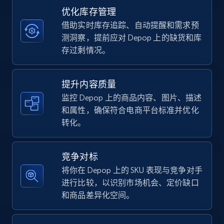
优化库存管理
借助实时库存追踪、自动提醒和需求预
TikTok Shop - category
测洞察，提前应对 Depop 上的缺货和库
URL, Title, Available, Description, Currency, Initial
存过剩情况。
price, Final price, Discount percent, and more.
提升内容质量
5.4K+
668+
立即开始
监控 Depop 上的商品内容、图片、描述
和属性，确保符合电商平台标准并优化
转化。
TikTok Shop - Collect TikTok shop products
by keywords search
竞争对标
URL, Title, Available, Description, Currency, Initial
将你在 Depop 上的 SKU 表现与竞争对手
price, Final price, Discount percent, and more.
进行比较，以识别市场机会、定价缺口
和商品差异化空间。
5.4K+
668+
立即开始