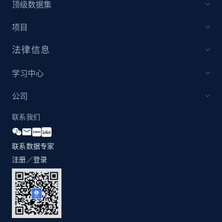
顶级数据集
项目
Amazon products global dataset - Collect
Amazon products by seller URL
法律信息
Title, Seller name, Brand, Description, Initial
price, Currency, Availability, Reviews count, and
学习中心
more.
公司
2.1K+
375+
立即开始
联系我们
联系数据专家
Amazon products global dataset - Collect
注册／登录
products from Brands URLs
Title, Seller name, Brand, Description, Initial
price, Currency, Availability, Reviews count, and
more.