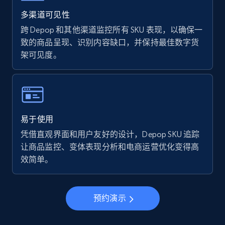
Walmart - products - Find new products by
using specific category URL
多渠道可见性
URL, Final price, Sku, Currency, Gtin,
跨 Depop 和其他渠道监控所有 SKU 表现，以确保一
Specifications, Image urls, Top reviews, and
致的商品呈现、识别内容缺口，并保持最佳数字货
more.
架可见度。
5.6K+
875+
立即开始
易于使用
Walmart - products - Collects products by
凭借直观界面和用户友好的设计，Depop SKU 追踪
specific keywords
让商品监控、变体表现分析和电商运营优化变得高
URL, Final price, Sku, Currency, Gtin,
效简单。
Specifications, Image urls, Top reviews, and
more.
预约演示
5.6K+
875+
立即开始