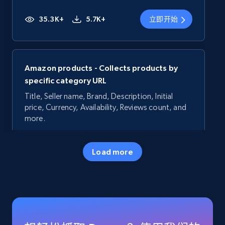
35.3K+
5.7K+
立即开始
Amazon products - Collects products by
specific category URL
Title, Seller name, Brand, Description, Initial
price, Currency, Availability, Reviews count, and
more.
35.3K+
5.7K+
立即开始
Load more
Amazon products - Collects products by
specific keywords
Title, Seller name, Brand, Description, Initial