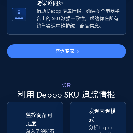
跨渠道同步
借助 Depop 专属情报，确保多个电商平
TikTok Shop - discover records by shop url
台上的 SKU 数据一致性，帮助你在所有
URL, Title, Available, Description, Currency, Initial
销售渠道中维护统一商品信息。
price, Final price, Discount percent, and more.
5.4K+
668+
立即开始
咨询专家
Amazon sellers info
优势
Seller id, URL, Seller name, Description, Detailed
info, Stars, Feedbacks, Return policy, and more.
利用 Depop SKU 追踪情报
2.5K+
378+
立即开始
发现表现模
监控商品可
式
见度
分析 Depop
深入了解所有