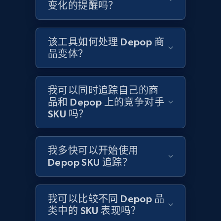
Title, Seller name, Brand, Description, Initial
变化的提醒吗？
price, Currency, Availability, Reviews count, and
more.
该工具如何处理 Depop 商
2.1K+
375+
立即开始
品变体？
我可以同时追踪自己的商
Amazon products global dataset - Collects
品和 Depop 上的竞争对手
products by specific category URL
SKU 吗？
Title, Seller name, Brand, Description, Initial
price, Currency, Availability, Reviews count, and
more.
我多快可以开始使用
Depop SKU 追踪？
2.1K+
375+
立即开始
我可以比较不同 Depop 品
类中的 SKU 表现吗？