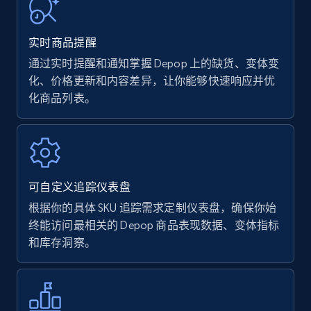
URL, Product name, Product rating, Product
rating object, Product rating max, Rating,
实时商品提醒
Author name, Asin, and more.
通过实时提醒和通知掌握 Depop 上的缺货、变体变
化、价格更新和内容差异，让你能够快速响应并优
7.4K+
870+
立即开始
化商品列表。
Walmart - products
URL, Final price, Sku, Currency, Gtin,
可自定义追踪仪表盘
Specifications, Image urls, Top reviews, and
more.
根据你的具体 SKU 追踪需求定制仪表盘，确保你始
终能访问最相关的 Depop 商品表现数据、变体指标
和库存洞察。
5.6K+
875+
立即开始