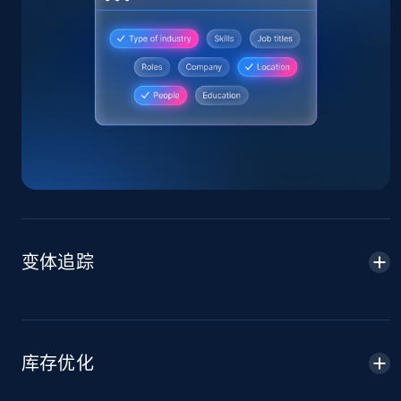
Home Depot US
URL, Domain, Country code, Model number,
Sku, Product id, Product name, Manufacturer,
and more.
2.1K+
355+
立即开始
变体追踪
Home Depot US - Gather data on products
using specified keywords
URL, Domain, Country code, Model number,
Sku, Product id, Product name, Manufacturer,
库存优化
and more.