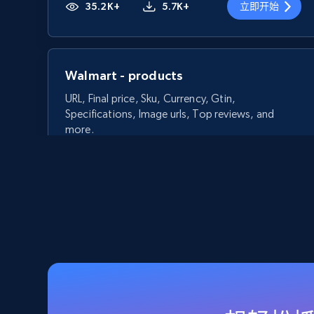
35.2K+
5.7K+
立即开始
Walmart - products
URL, Final price, Sku, Currency, Gtin,
Specifications, Image urls, Top reviews, and
more.
5.6K+
875+
立即开始
Walmart - products - Discover
products by using sku numbers