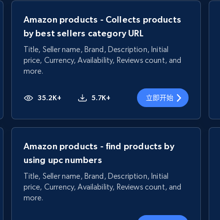
Amazon products - Collects products
by best sellers category URL
Title, Seller name, Brand, Description, Initial
price, Currency, Availability, Reviews count, and
more.
35.2K+
5.7K+
立即开始
Amazon products - find products by
using upc numbers
Title, Seller name, Brand, Description, Initial
price, Currency, Availability, Reviews count, and
more.