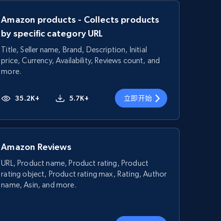
Amazon products - Collects products
by specific category URL
Title, Seller name, Brand, Description, Initial
price, Currency, Availability, Reviews count, and
more.
35.2K+
5.7K+
立即开始
Amazon Reviews
URL, Product name, Product rating, Product
rating object, Product rating max, Rating, Author
name, Asin, and more.