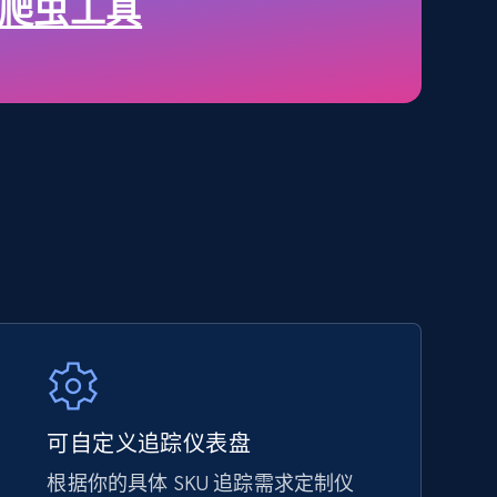
price, Final price, Discount percent, and more.
s 爬虫工具
5.4K+
667+
立即开始
Amazon sellers info
Seller id, URL, Seller name, Description, Detailed
info, Stars, Feedbacks, Return policy, and more.
2.5K+
378+
立即开始
可自定义追踪仪表盘
根据你的具体 SKU 追踪需求定制仪
eBay - Collect products from shops on