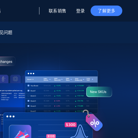
联系销售
登录
档
了解更多
据与洞察
据及洞察
源
见问题
公司
初创企业计划
零售情报
零售
新
起价
$2000/月
解锁实时电商洞察与AI驱动的业务推荐
洞察
联盟推荐
演示智能体
企业级数据服务
托管式数据
起价
为企业级数据收集量身定制
$1500/月
采集
信任中心
集成
Deep Lookup
测试版
Bright SDK
在海量级网页数据上运行复杂
查询