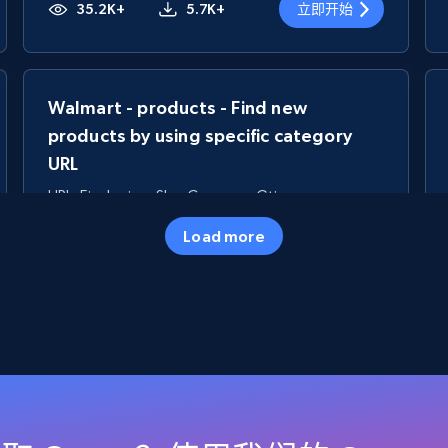
35.2K+
5.7K+
立即开始
Walmart - products - Find new
products by using specific category
URL
URL, Final price, Sku, Currency, Gtin,
Specifications, Image urls, Top reviews, and
Load more
more.
5.6K+
875+
立即开始
TikTok Shop
URL, Title, Available, Description, Currency, Initial