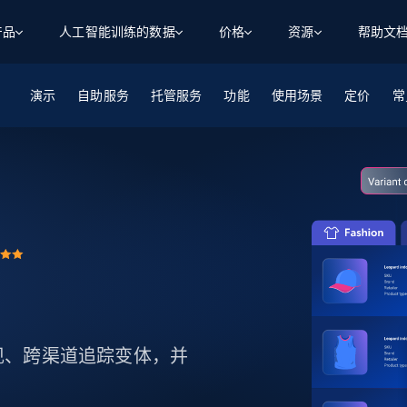
产品
人工智能训练的数据
价格
资源
帮助文
演示
自助服务
智能体 WEB 执行
数据源
数据源
托管服务
功能
使用场景
定价
数
数
资
常
学习中心
搜索及提取
抓取APIs
抓取APIs
起价
$1
$0.75/1k 记录条
请求
容
让 AI 应用具备搜索与爬取整个网络的能力
从 600+ 个网站获取实时数据
免费套餐
博客
领英
电商
社交媒体
ChatGPT
智能体浏览器
爬虫工作室定价
起价
爬虫工作室
练人形机
让智能体浏览网站并自动执行任务
$1/1k请求
案例研究
免费套餐
将任何网站转化为数据管道
亮数据 MCP
免费
起价
数据集
数据集
网络研讨会
站式工具包，全面解锁网页
请求
$250/100K 记录条
集
来自 600+ 个域名的预收集数据
起价
领英
电商
社交媒体
房地产
代理位置
缓存速递
$0.2/1k HTML
缓存速递
实时网页数据，采集即交付
产品技术视频
品表现、跨渠道追踪变体，并
。