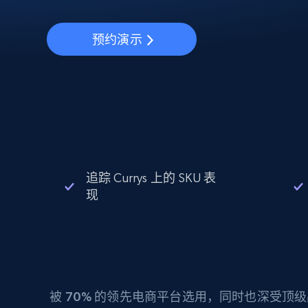
动态代理
起价
$5
$2.5/G
免费套餐
动态代理
5折
超40000万 万高速真人住宅代理
预约演示
起价
ISP 代理
$1.3/IP
数据中心代理
用于数据获取的高速代理
追踪 Currys 上的 SKU 表
现
被
70%
的领先电商平台选用，同时也深受顶级