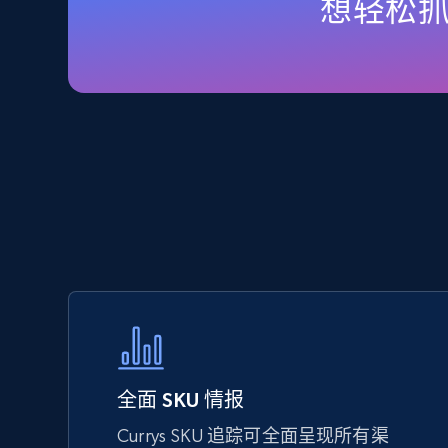
想轻松抓取
URL, Final price, Sku, Currency, Gtin,
Specifications, Image urls, Top reviews, and
more.
5.6K+
875+
立即开始
TikTok Shop - Collect TikTok shop
products by keywords search
URL, Title, Available, Description, Currency, Initial
price, Final price, Discount percent, and more.
5.4K+
667+
立即开始
全面 SKU 情报
Currys SKU 追踪可全面呈现所有渠
eBay