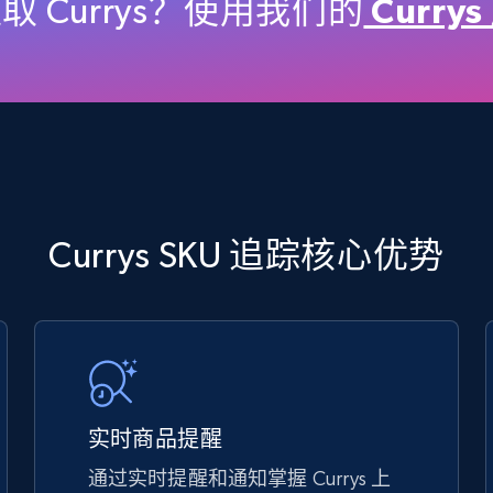
price, Final price, Discount percent, and more.
 Currys？使用我们的
Curry
5.4K+
667+
立即开始
TikTok Shop - discover records by shop
Currys SKU 追踪核心优势
url
URL, Title, Available, Description, Currency, Initial
price, Final price, Discount percent, and more.
5.4K+
667+
立即开始
实时商品提醒
通过实时提醒和通知掌握 Currys 上
eBay - Gather data on products using