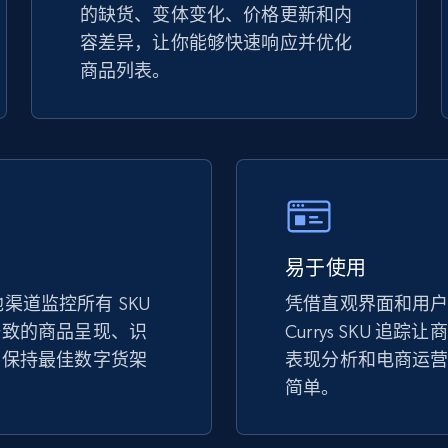
的缺货、变体变化、价格更新和内
specified keywords
容差异，让你能够快速响应并优化
URL, Product id, Title, Seller name, Seller rating,
商品列表。
Seller reviews, Breadcrumbs, Root category, and
more.
2.5K+
359+
立即开始
Google Shopping
易于使用
URL, Product id, Title, Product description,
其他渠道监控所有 SKU
凭借直观界面和用
Rating, Reviews count, Images, Variations, and
more.
一致的商品呈现、识
Currys SKU 追
并保持最佳数字货架
表现分析和电商运
简单。
2.4K+
199+
立即开始