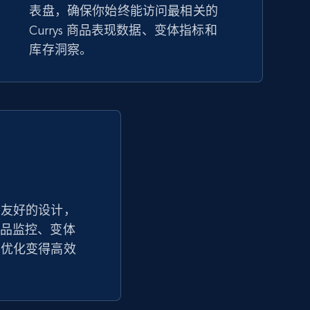
表盘，确保你始终能访问最相关的
eBay
Currys 商品表现数据、变体指标和
URL, Product id, Title, Seller name, Seller rating,
库存洞察。
Seller reviews, Breadcrumbs, Root category, and
more.
2.5K+
359+
立即开始
Google Shopping - collects products
from web using keywords
户友好的设计，
URL, Product id, Title, Product description,
踪让商品监控、变体
Rating, Reviews count, Images, Variations, and
more.
营优化变得高效
2.4K+
199+
立即开始