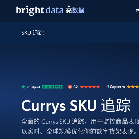
SKU 追踪
网页数据抓取 API
多模态训练
网页数据抓取 API
工具
网页解锁 API
视频与媒体数据
网页解锁 API
起价
$1/ 每1 次
告别封锁和验证码
获得取之不尽的视频，图片及更多内
免费套餐
第三方工具集成
Discover API
视频信息流——为 VLA 准备就绪
免费
起价
爬虫 API
$1/1k请求
始终在线的代理实时网页发现
获取持续、定向的网页视频，用于训
浏览器扩展
器人策略
搜索引擎结果页 API
搜索引擎 API
起价
数据包
代理网络检查
按需获取多引擎搜索结果
$1/ 每1 次
免费套餐
为各行各业生成可直接用于LLM的数据
Google
Bing
Duckduckgo
Yandex
Currys SKU 追踪
起价
网站地图
爬虫浏览器 API
爬虫浏览器 API
$5/GB
键启动内置隐匿模式的远程浏览器
全面的 Currys SKU 追踪，用于监控商
代理基础设施
以实时、全球规模优化你的数字货架表现
代理服务