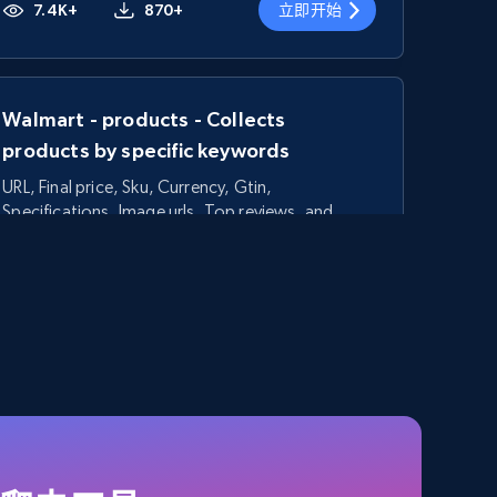
7.4K+
870+
立即开始
Walmart - products - Collects
products by specific keywords
URL, Final price, Sku, Currency, Gtin,
Specifications, Image urls, Top reviews, and
more.
5.6K+
875+
立即开始
TikTok Shop - category
URL, Title, Available, Description, Currency, Initial