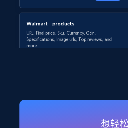
Walmart - products
URL, Final price, Sku, Currency, Gtin,
Specifications, Image urls, Top reviews, and
more.
5.6K+
875+
立即开始
Walmart - products - Discover
products by using sku numbers
想轻松
URL, Final price, Sku, Currency, Gtin,