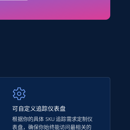
5.4K+
667+
立即开始
Amazon sellers info
Seller id, URL, Seller name, Description, Detailed
info, Stars, Feedbacks, Return policy, and more.
2.5K+
378+
立即开始
可自定义追踪仪表盘
根据你的具体 SKU 追踪需求定制仪
eBay - Collect products from shops on
表盘，确保你始终能访问最相关的
eBay