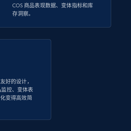
COS 商品表现数据、变体指标和库
URL, Product id, Title, Seller name, Seller rating,
存洞察。
Seller reviews, Breadcrumbs, Root category, and
more.
2.5K+
359+
立即开始
Google Shopping - collects products
from web using keywords
户友好的设计，
URL, Product id, Title, Product description,
商品监控、变体表
Rating, Reviews count, Images, Variations, and
more.
优化变得高效简
2.4K+
199+
立即开始