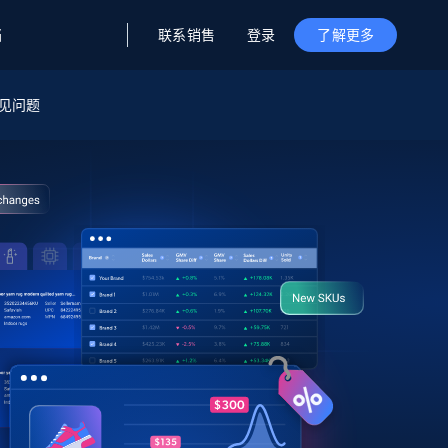
联系销售
登录
档
了解更多
据与洞察
据及洞察
源
见问题
公司
初创企业计划
零售情报
零售
新
起价
$2000/月
解锁实时电商洞察与AI驱动的业务推荐
洞察
联盟推荐
演示智能体
企业级数据服务
托管式数据
起价
为企业级数据收集量身定制
$1500/月
采集
信任中心
集成
Deep Lookup
测试版
Bright SDK
在海量级网页数据上运行复杂
查询