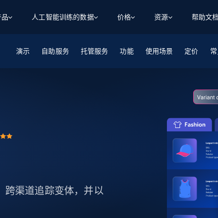
产品
人工智能训练的数据
价格
资源
帮助文
演示
自助服务
智能体 WEB 执行
数据源
数据源
托管服务
功能
使用场景
定价
数
数
资
常
学习中心
搜索及提取
抓取APIs
抓取APIs
起价
$1
$0.75/1k 记录条
请求
容
让 AI 应用具备搜索与爬取整个网络的能力
从 600+ 个网站获取实时数据
免费套餐
博客
领英
电商
社交媒体
ChatGPT
智能体浏览器
爬虫工作室定价
起价
爬虫工作室
练人形机
让智能体浏览网站并自动执行任务
$1/1k请求
案例研究
免费套餐
将任何网站转化为数据管道
亮数据 MCP
免费
起价
数据集
数据集
网络研讨会
站式工具包，全面解锁网页
请求
$250/100K 记录条
集
来自 600+ 个域名的预收集数据
起价
领英
电商
社交媒体
房地产
代理位置
缓存速递
$0.2/1k HTML
缓存速递
实时网页数据，采集即交付
产品技术视频
表现、跨渠道追踪变体，并以