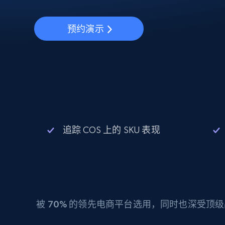
动态代理
起价
$5
$2.5/G
免费套餐
动态代理
5折
超40000万 万高速真人住宅代理
预约演示
起价
ISP 代理
$1.3/IP
数据中心代理
用于数据获取的高速代理
追踪 COS 上的 SKU 表现
被
70%
的领先电商平台选用，同时也深受顶级