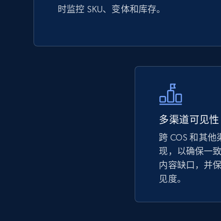
时监控 SKU、变体和库存。
Seller reviews, Breadcrumbs, Root category, and
more.
2.5K+
359+
立即开始
eBay - Collect records by category
多渠道可见性
URL, Product id, Title, Seller name, Seller rating,
跨 COS 和其他
Seller reviews, Breadcrumbs, Root category, and
more.
现，以确保一
内容缺口，并
见度。
2.5K+
359+
立即开始