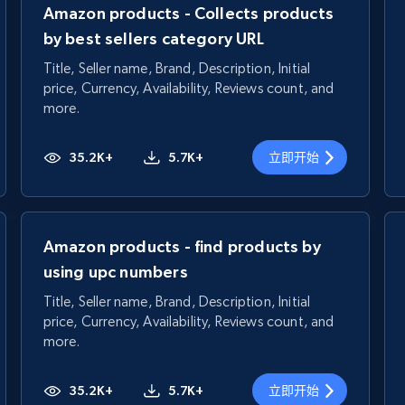
Amazon products - Collects products
by best sellers category URL
Title, Seller name, Brand, Description, Initial
price, Currency, Availability, Reviews count, and
more.
35.2K+
5.7K+
立即开始
Amazon products - find products by
using upc numbers
Title, Seller name, Brand, Description, Initial
price, Currency, Availability, Reviews count, and
more.
35.2K+
5.7K+
立即开始