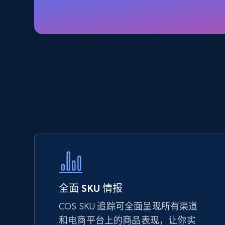
Specifications, Image urls, Top reviews, and
more.
5.6K+
875+
立即开始
TikTok Shop - Collect TikTok shop
products by keywords search
URL, Title, Available, Description, Currency, Initial
price, Final price, Discount percent, and more.
5.4K+
667+
立即开始
全面 SKU 情报
COS SKU 追踪可全面呈现所有渠道
eBay
和电商平台上的商品表现，让你实
URL, Product id, Title, Seller name, Seller rating,