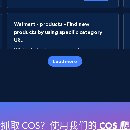
Walmart - products - Find new
products by using specific category
URL
URL, Final price, Sku, Currency, Gtin,
Specifications, Image urls, Top reviews, and
Load more
more.
5.6K+
875+
立即开始
TikTok Shop
URL, Title, Available, Description, Currency, Initial
price, Final price, Discount percent, and more.
抓取 COS？使用我们的
COS 