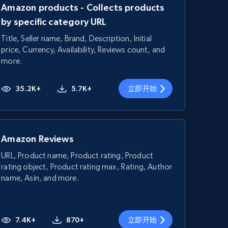
Amazon products - Collects products
by specific category URL
Title, Seller name, Brand, Description, Initial
price, Currency, Availability, Reviews count, and
more.
35.2K+
5.7K+
立即开始
Amazon Reviews
URL, Product name, Product rating, Product
rating object, Product rating max, Rating, Author
name, Asin, and more.
7.4K+
870+
立即开始