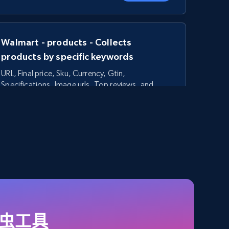
Walmart - products - Collects
products by specific keywords
URL, Final price, Sku, Currency, Gtin,
Specifications, Image urls, Top reviews, and
more.
5.6K+
875+
立即开始
TikTok Shop - category
URL, Title, Available, Description, Currency, Initial
price, Final price, Discount percent, and more.
爬虫工具