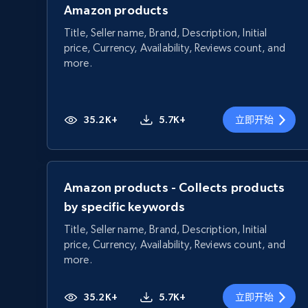
Amazon products
Title, Seller name, Brand, Description, Initial
price, Currency, Availability, Reviews count, and
more.
35.2K+
5.7K+
立即开始
Amazon products - Collects products
by specific keywords
Title, Seller name, Brand, Description, Initial
price, Currency, Availability, Reviews count, and
more.
35.2K+
5.7K+
立即开始