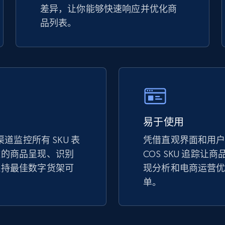
差异，让你能够快速响应并优化商
URL, Product id, Title, Seller name, Seller rating,
品列表。
Seller reviews, Breadcrumbs, Root category, and
more.
2.5K+
359+
立即开始
Google Shopping
易于使用
URL, Product id, Title, Product description,
渠道监控所有 SKU 表
凭借直观界面和用
Rating, Reviews count, Images, Variations, and
more.
致的商品呈现、识别
COS SKU 追踪让
保持最佳数字货架可
现分析和电商运营
单。
2.4K+
199+
立即开始