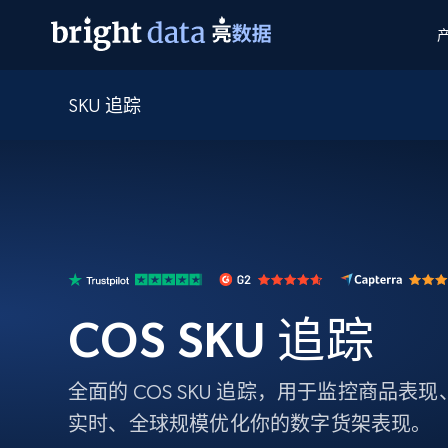
SKU 追踪
网页数据抓取 API
多模态训练
网页数据抓取 API
工具
网页解锁 API
视频与媒体数据
网页解锁 API
起价
$1/ 每1 次
告别封锁和验证码
获得取之不尽的视频，图片及更多内
免费套餐
第三方工具集成
Discover API
视频信息流——为 VLA 准备就绪
免费
起价
爬虫 API
$1/1k请求
始终在线的代理实时网页发现
获取持续、定向的网页视频，用于训
浏览器扩展
器人策略
搜索引擎结果页 API
搜索引擎 API
起价
数据包
代理网络检查
按需获取多引擎搜索结果
$1/ 每1 次
免费套餐
为各行各业生成可直接用于LLM的数据
Google
Bing
Duckduckgo
Yandex
COS SKU 追踪
起价
网站地图
爬虫浏览器 API
爬虫浏览器 API
$5/GB
键启动内置隐匿模式的远程浏览器
全面的 COS SKU 追踪，用于监控商品
代理基础设施
实时、全球规模优化你的数字货架表现。
代理服务