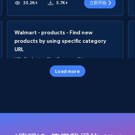
35.2K+
5.7K+
立即开始
Walmart - products - Find new
products by using specific category
URL
URL, Final price, Sku, Currency, Gtin,
Specifications, Image urls, Top reviews, and
Load more
more.
5.6K+
875+
立即开始
TikTok Shop
URL, Title, Available, Description, Currency, Initial