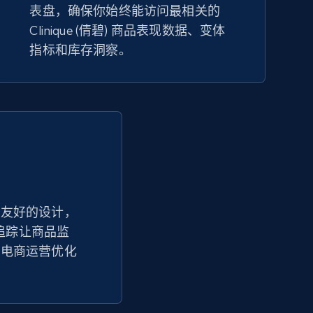
表盘，确保你始终能访问最相关的
eBay
Clinique (倩碧) 商品表现数据、变体
URL, Product id, Title, Seller name, Seller rating,
指标和库存洞察。
Seller reviews, Breadcrumbs, Root category, and
more.
2.5K+
359+
立即开始
Google Shopping - collects products
from web using keywords
户友好的设计，
URL, Product id, Title, Product description,
SKU 追踪让商品监
Rating, Reviews count, Images, Variations, and
more.
和电商运营优化
2.4K+
199+
立即开始