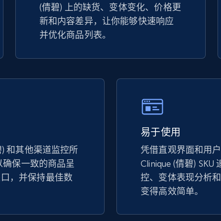
(倩碧) 上的缺货、变体变化、价格更
specified keywords
新和内容差异，让你能够快速响应
URL, Product id, Title, Seller name, Seller rating,
并优化商品列表。
Seller reviews, Breadcrumbs, Root category, and
more.
2.5K+
359+
立即开始
Google Shopping
易于使用
URL, Product id, Title, Product description,
 (倩碧) 和其他渠道监控所
凭借直观界面和用
Rating, Reviews count, Images, Variations, and
more.
，以确保一致的商品呈
Clinique (倩碧) 
缺口，并保持最佳数
控、变体表现分析
。
变得高效简单。
2.4K+
199+
立即开始