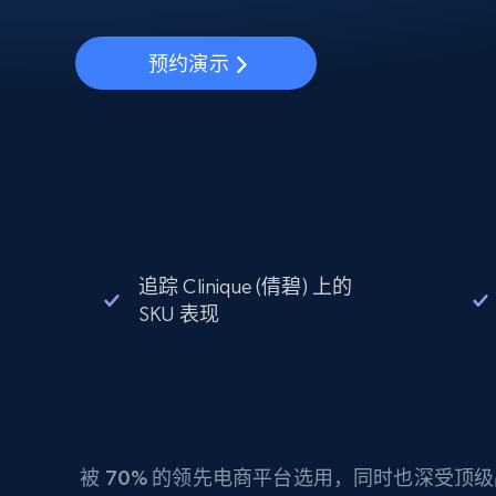
动态代理
起价
$5
$2.5/G
免费套餐
动态代理
5折
超40000万 万高速真人住宅代理
预约演示
起价
ISP 代理
$1.3/IP
数据中心代理
用于数据获取的高速代理
追踪 Clinique (倩碧) 上的
SKU 表现
被
70%
的领先电商平台选用，同时也深受顶级