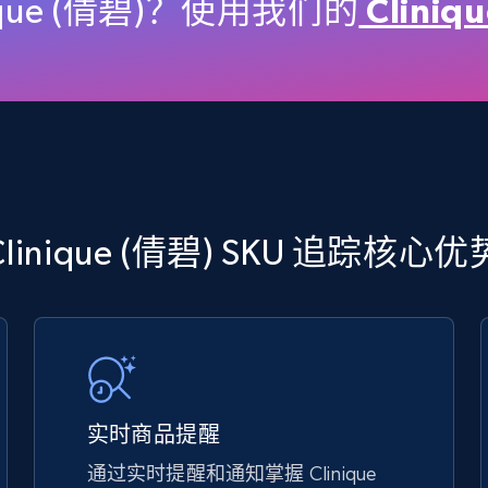
price, Final price, Discount percent, and more.
ique (倩碧)？使用我们的
Clini
5.4K+
667+
立即开始
TikTok Shop - discover records by shop
Clinique (倩碧) SKU 追踪核心优
url
URL, Title, Available, Description, Currency, Initial
price, Final price, Discount percent, and more.
5.4K+
667+
立即开始
实时商品提醒
通过实时提醒和通知掌握 Clinique
eBay - Gather data on products using