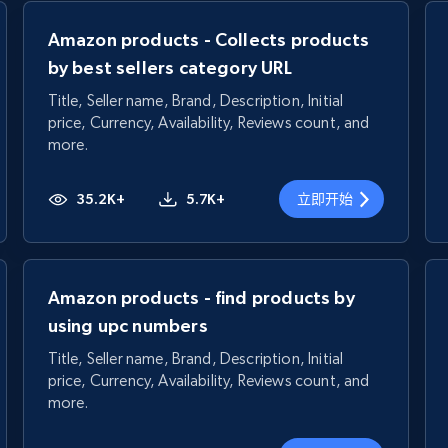
Amazon products - Collects products
by best sellers category URL
Title, Seller name, Brand, Description, Initial
price, Currency, Availability, Reviews count, and
more.
35.2K+
5.7K+
立即开始
Amazon products - find products by
using upc numbers
Title, Seller name, Brand, Description, Initial
price, Currency, Availability, Reviews count, and
more.