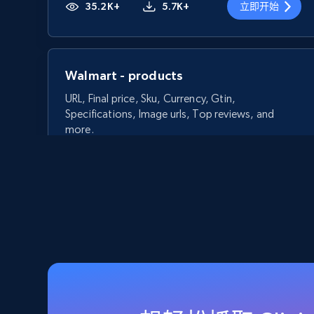
35.2K+
5.7K+
立即开始
Walmart - products
URL, Final price, Sku, Currency, Gtin,
Specifications, Image urls, Top reviews, and
more.
5.6K+
875+
立即开始
Walmart - products - Discover
products by using sku numbers