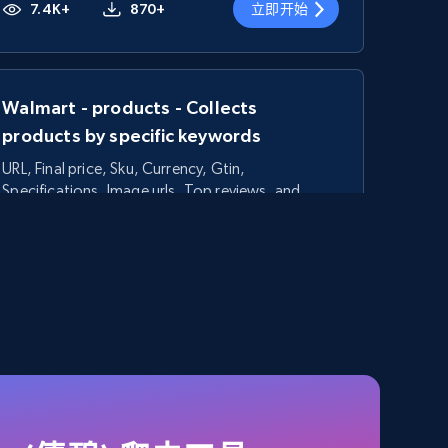
7.4K+
870+
立即开始
Walmart - products - Collects
products by specific keywords
URL, Final price, Sku, Currency, Gtin,
Specifications, Image urls, Top reviews, and
more.
5.6K+
875+
立即开始
TikTok Shop - category
URL, Title, Available, Description, Currency, Initial