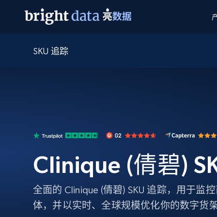
SKU 追踪
网页数据抓取 API
多模态训练
网页数据抓取 API
工具
网页解锁 API
视频与媒体数据
网页解锁 API
起价
$1/ 每1 次
告别封锁和验证码
获得取之不尽的视频，图片及更多内
免费套餐
第三方工具集成
Discover API
视频信息流——为 VLA 准备就绪
免费
起价
爬虫 API
$1/1k请求
始终在线的代理实时网页发现
获取持续、定向的网页视频，用于训
浏览器扩展
器人策略
搜索引擎结果页 API
搜索引擎 API
起价
数据包
代理网络检查
按需获取多引擎搜索结果
$1/ 每1 次
免费套餐
为各行各业生成可直接用于LLM的数据
Google
Bing
Duckduckgo
Yandex
Clinique (倩碧) 
起价
网站地图
爬虫浏览器 API
爬虫浏览器 API
$5/GB
键启动内置隐匿模式的远程浏览器
全面的 Clinique (倩碧) SKU 追踪，
代理基础设施
体，并以实时、全球规模优化你的数字货
代理服务