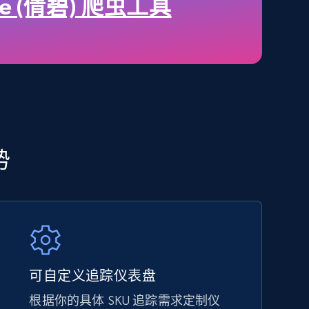
price, Final price, Discount percent, and more.
que (倩碧) 爬虫工具
5.4K+
667+
立即开始
Amazon sellers info
势
Seller id, URL, Seller name, Description, Detailed
info, Stars, Feedbacks, Return policy, and more.
2.5K+
378+
立即开始
可自定义追踪仪表盘
根据你的具体 SKU 追踪需求定制仪
eBay - Collect products from shops on