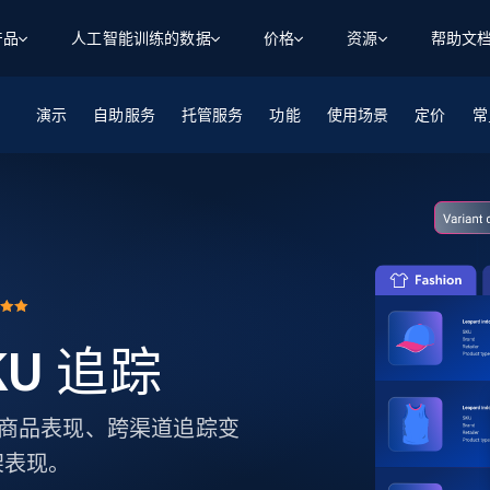
产品
人工智能训练的数据
价格
资源
帮助文
演示
自助服务
智能体 WEB 执行
数据源
数据源
托管服务
功能
使用场景
定价
数
数
资
常
学习中心
搜索及提取
抓取APIs
抓取APIs
起价
$1
$0.75/1k 记录条
请求
容
让 AI 应用具备搜索与爬取整个网络的能力
从 600+ 个网站获取实时数据
免费套餐
博客
领英
电商
社交媒体
ChatGPT
智能体浏览器
爬虫工作室定价
起价
爬虫工作室
练人形机
让智能体浏览网站并自动执行任务
$1/1k请求
案例研究
免费套餐
将任何网站转化为数据管道
亮数据 MCP
免费
起价
数据集
数据集
网络研讨会
站式工具包，全面解锁网页
请求
$250/100K 记录条
集
来自 600+ 个域名的预收集数据
起价
SKU 追踪
领英
电商
社交媒体
房地产
代理位置
缓存速递
$0.2/1k HTML
缓存速递
实时网页数据，采集即交付
产品技术视频
用于监控商品表现、跨渠道追踪变
架表现。