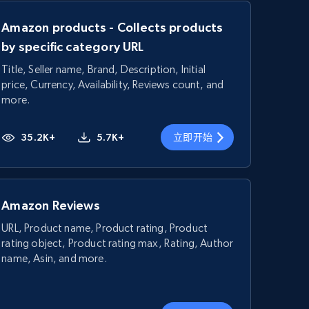
Amazon products - Collects products
by specific category URL
Title, Seller name, Brand, Description, Initial
price, Currency, Availability, Reviews count, and
more.
35.2K+
5.7K+
立即开始
Amazon Reviews
URL, Product name, Product rating, Product
rating object, Product rating max, Rating, Author
name, Asin, and more.