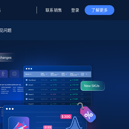
联系销售
登录
档
了解更多
据与洞察
据及洞察
源
见问题
公司
初创企业计划
零售情报
零售
新
起价
$2000/月
解锁实时电商洞察与AI驱动的业务推荐
洞察
联盟推荐
演示智能体
企业级数据服务
托管式数据
起价
为企业级数据收集量身定制
$1500/月
采集
信任中心
集成
Deep Lookup
测试版
Bright SDK
在海量级网页数据上运行复杂
查询