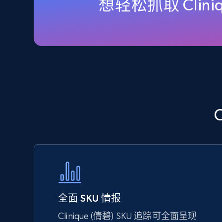
想轻松抓取 Clin
URL, Final price, Sku, Currency, Gtin,
Specifications, Image urls, Top reviews, and
more.
5.6K+
875+
立即开始
TikTok Shop - Collect TikTok shop
products by keywords search
URL, Title, Available, Description, Currency, Initial
price, Final price, Discount percent, and more.
5.4K+
667+
立即开始
全面 SKU 情报
Clinique (倩碧) SKU 追踪可全面呈现
eBay