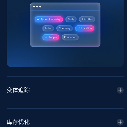
Home Depot US
URL, Domain, Country code, Model number,
Sku, Product id, Product name, Manufacturer,
and more.
2.1K+
355+
立即开始
Home Depot US - Gather data on products
变体追踪
using specified keywords
URL, Domain, Country code, Model number,
Sku, Product id, Product name, Manufacturer,
and more.
库存优化