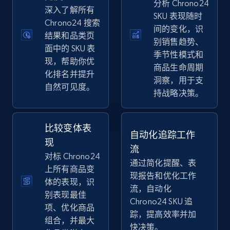
分析 Chrono24
eBay
深入了解所有
SKU 表现随时
Chrono24 搜索
URL, Product id, Title, Seller name, Seller rating,
间的变化，识
Seller reviews, Breadcrumbs, Root category, and
结果和品类页
别销售趋势、
more.
面中的 SKU 表
季节性模式和
现，帮助你优
商品生命周期
化排名并提升
2.5K+
359+
立即开始
洞察，用于支
自然可见度。
持战略决策。
eBay - Gather data on products using
比较变体表
自动化追踪工作
specified keywords
现
流
URL, Product id, Title, Seller name, Seller rating,
对标 Chrono24
通过简化提醒、表
Seller reviews, Breadcrumbs, Root category, and
上所有商品变
现报告和优化工作
more.
体的表现，识
流，自动化
别表现最佳
Chrono24 SKU 追
2.5K+
359+
立即开始
项、优化商品
踪，提高效率并加
组合，并最大
快决策。