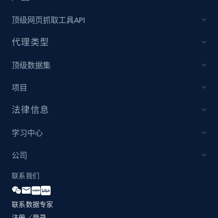
顶级网页抓取工具API
Amazon products global dataset - Collect
代理类型
Amazon products by seller URL
Title, Seller name, Brand, Description, Initial
顶级数据集
price, Currency, Availability, Reviews count, and
more.
项目
2.1K+
375+
立即开始
法律信息
学习中心
Amazon products global dataset - Collect
公司
products from Brands URLs
联系我们
Title, Seller name, Brand, Description, Initial
price, Currency, Availability, Reviews count, and
more.
联系数据专家
注册／登录