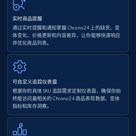
URL, Product name, Product rating, Product
rating object, Product rating max, Rating,
实时商品提醒
Author name, Asin, and more.
通过实时提醒和通知掌握 Chrono24 上的缺货、变
体变化、价格更新和内容差异，让你能够快速响应
7.4K+
871+
立即开始
并优化商品列表。
Walmart - products
URL, Final price, Sku, Currency, Gtin,
可自定义追踪仪表盘
Specifications, Image urls, Top reviews, and
more.
根据你的具体 SKU 追踪需求定制仪表盘，确保你始
终能访问最相关的 Chrono24 商品表现数据、变体
指标和库存洞察。
5.6K+
876+
立即开始