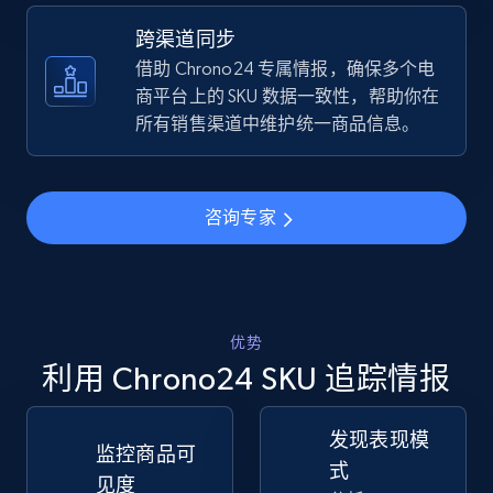
跨渠道同步
TikTok Shop - discover records by shop url
借助 Chrono24 专属情报，确保多个电
URL, Title, Available, Description, Currency, Initial
商平台上的 SKU 数据一致性，帮助你在
price, Final price, Discount percent, and more.
所有销售渠道中维护统一商品信息。
5.4K+
668+
立即开始
咨询专家
Amazon sellers info
Seller id, URL, Seller name, Description, Detailed
info, Stars, Feedbacks, Return policy, and more.
优势
利用 Chrono24 SKU 追踪情报
2.5K+
378+
立即开始
发现表现模
监控商品可
式
见度