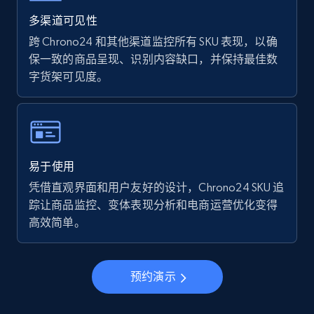
Walmart - products - Find new products by
using specific category URL
多渠道可见性
URL, Final price, Sku, Currency, Gtin,
跨 Chrono24 和其他渠道监控所有 SKU 表现，以确
Specifications, Image urls, Top reviews, and
保一致的商品呈现、识别内容缺口，并保持最佳数
more.
字货架可见度。
5.6K+
876+
立即开始
易于使用
Walmart - products - Collects products by
凭借直观界面和用户友好的设计，Chrono24 SKU 追
specific keywords
踪让商品监控、变体表现分析和电商运营优化变得
URL, Final price, Sku, Currency, Gtin,
高效简单。
Specifications, Image urls, Top reviews, and
more.
预约演示
5.6K+
876+
立即开始