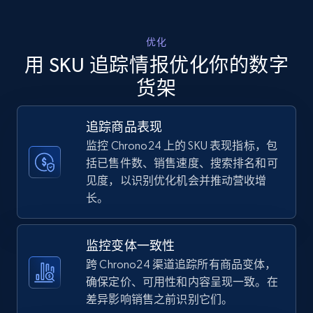
Walmart - products - Discover products by
优化
using sku numbers
用 SKU 追踪情报优化你的数字
URL, Final price, Sku, Currency, Gtin,
货架
Specifications, Image urls, Top reviews, and
more.
追踪商品表现
监控 Chrono24 上的 SKU 表现指标，包
5.6K+
876+
立即开始
括已售件数、销售速度、搜索排名和可
见度，以识别优化机会并推动营收增
长。
TikTok Shop
URL, Title, Available, Description, Currency, Initial
监控变体一致性
price, Final price, Discount percent, and more.
跨 Chrono24 渠道追踪所有商品变体，
确保定价、可用性和内容呈现一致。在
5.4K+
668+
立即开始
差异影响销售之前识别它们。