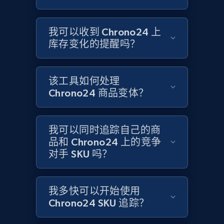
Title, Seller name, Brand, Description, Initial
price, Currency, Availability, Reviews count, and
more.
我可以收到 Chrono24 上
库存变化的提醒吗？
2.1K+
375+
立即开始
该工具如何处理
Chrono24 商品变体？
Amazon products global dataset - Collects
products by specific category URL
Title, Seller name, Brand, Description, Initial
我可以同时追踪自己的商
price, Currency, Availability, Reviews count, and
品和 Chrono24 上的竞争
more.
对手 SKU 吗？
2.1K+
375+
立即开始
我多快可以开始使用
Chrono24 SKU 追踪？