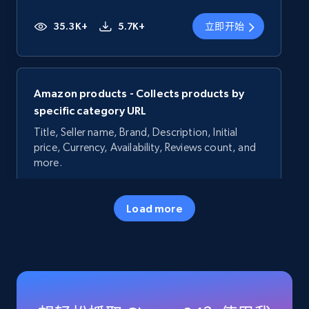
35.3K+
5.7K+
立即开始
Amazon products - Collects products by
specific category URL
Title, Seller name, Brand, Description, Initial
price, Currency, Availability, Reviews count, and
more.
35.3K+
5.7K+
立即开始
Load more
Amazon products - Collects products by
specific keywords
Title, Seller name, Brand, Description, Initial