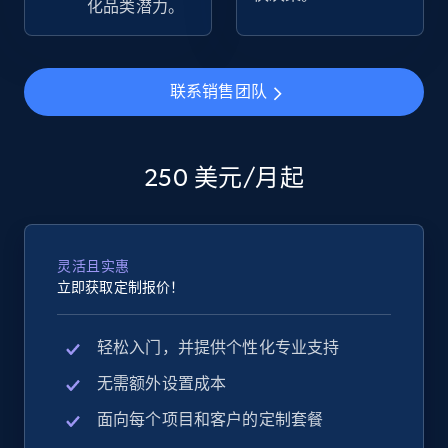
化品类潜力。
eBay - Collect products from shops on eBay
URL, Product id, Title, Seller name, Seller rating,
联系销售团队
Seller reviews, Breadcrumbs, Root category, and
more.
250 美元/月起
2.5K+
359+
立即开始
灵活且实惠
eBay - Collect records by category
立即获取定制报价！
URL, Product id, Title, Seller name, Seller rating,
Seller reviews, Breadcrumbs, Root category, and
轻松入门，并提供个性化专业支持
more.
无需额外设置成本
2.5K+
359+
立即开始
面向每个项目和客户的定制套餐