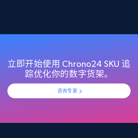
2.1K+
355+
立即开始
Home Depot US - Discover products by
specified URL
URL, Domain, Country code, Model number,
Sku, Product id, Product name, Manufacturer,
立即开始使用 Chrono24 SKU 追
and more.
踪优化你的数字货架。
2.1K+
355+
立即开始
咨询专家
Home Depot US - Discover products by
specified UPC
URL, Domain, Country code, Model number,
Sku, Product id, Product name, Manufacturer,