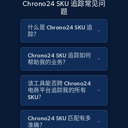
Chrono24 SKU 追踪常见问
and more.
题
2.1K+
355+
立即开始
什么是 Chrono24 SKU 追
踪？
Home Depot US - Discovery products by
Chrono24 SKU 追踪如何
specific category URL
帮助我的业务？
URL, Domain, Country code, Model number,
Sku, Product id, Product name, Manufacturer,
and more.
该工具能否跨 Chrono24
电商平台追踪我的所有
2.1K+
355+
立即开始
SKU？
Chrono24 SKU 匹配有多
Amazon products global dataset
准确？