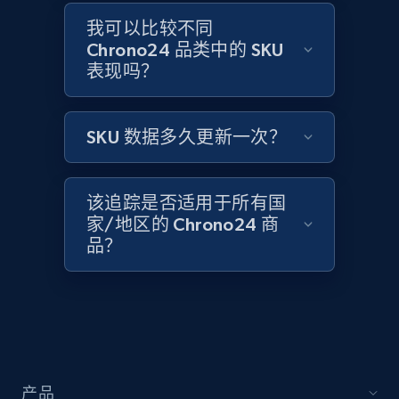
Amazon products global dataset -
Collecting products by keyword search
我可以比较不同
Chrono24 品类中的 SKU
Title, Seller name, Brand, Description, Initial
表现吗？
price, Currency, Availability, Reviews count, and
more.
SKU 数据多久更新一次？
2.1K+
375+
立即开始
该追踪是否适用于所有国
家/地区的 Chrono24 商
Amazon products global dataset - Collects
品？
products by best sellers category URL
Title, Seller name, Brand, Description, Initial
price, Currency, Availability, Reviews count, and
more.
2.1K+
375+
立即开始
产品