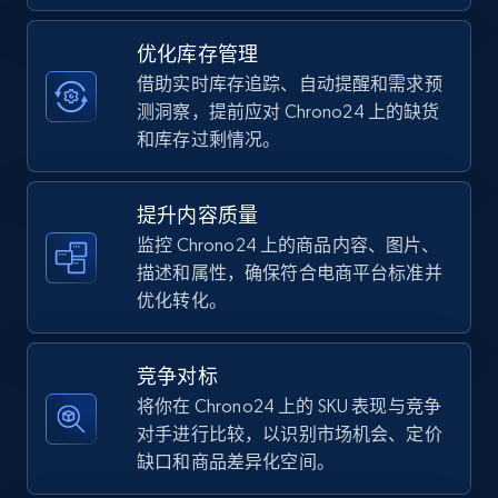
优化库存管理
TikTok Shop - category
借助实时库存追踪、自动提醒和需求预
URL, Title, Available, Description, Currency, Initial
测洞察，提前应对 Chrono24 上的缺货
price, Final price, Discount percent, and more.
和库存过剩情况。
5.4K+
668+
立即开始
提升内容质量
监控 Chrono24 上的商品内容、图片、
描述和属性，确保符合电商平台标准并
优化转化。
TikTok Shop - Collect TikTok shop products
by keywords search
URL, Title, Available, Description, Currency, Initial
竞争对标
price, Final price, Discount percent, and more.
将你在 Chrono24 上的 SKU 表现与竞争
对手进行比较，以识别市场机会、定价
5.4K+
668+
立即开始
缺口和商品差异化空间。