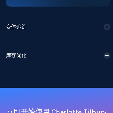
and more.
2.1K+
355+
立即开始
变体追踪
Home Depot US - Discover products by
specified URL
URL, Domain, Country code, Model number,
库存优化
Sku, Product id, Product name, Manufacturer,
and more.
2.1K+
355+
立即开始
Home Depot US - Discover products by
specified UPC
立即开始使用 Charlotte Tilbury