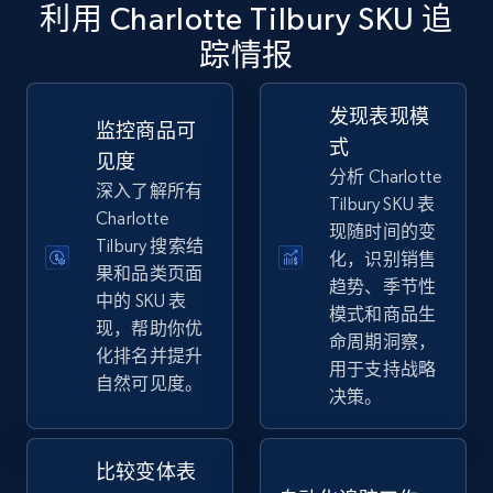
利用 Charlotte Tilbury SKU 追
踪情报
eBay
URL, Product id, Title, Seller name, Seller rating,
发现表现模
Seller reviews, Breadcrumbs, Root category, and
监控商品可
式
more.
见度
分析 Charlotte
深入了解所有
Tilbury SKU 表
2.5K+
359+
立即开始
Charlotte
现随时间的变
Tilbury 搜索结
化，识别销售
果和品类页面
趋势、季节性
中的 SKU 表
eBay - Gather data on products using
模式和商品生
现，帮助你优
specified keywords
命周期洞察，
化排名并提升
用于支持战略
URL, Product id, Title, Seller name, Seller rating,
自然可见度。
决策。
Seller reviews, Breadcrumbs, Root category, and
more.
比较变体表
2.5K+
359+
立即开始