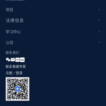
more.
项目
2.1K+
375+
立即开始
法律信息
学习中心
Etsy
公司
URL, Product id, Listing inventory id, Title, Rating,
Reviews count shop, Reviews count item, Initial
联系我们
price, and more.
联系数据专家
1.9K+
323+
立即开始
注册／登录
Etsy - Collect data on products using
specified keywords
URL, Product id, Listing inventory id, Title, Rating,