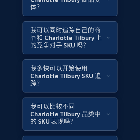
体？
Amazon products global dataset -
Collecting products by keyword search
我可以同时追踪自己的商
Title, Seller name, Brand, Description, Initial
品和 Charlotte Tilbury 上
price, Currency, Availability, Reviews count, and
的竞争对手 SKU 吗？
more.
2.1K+
375+
立即开始
我多快可以开始使用
Charlotte Tilbury SKU 追
踪？
Amazon products global dataset - Collects
products by best sellers category URL
我可以比较不同
Title, Seller name, Brand, Description, Initial
Charlotte Tilbury 品类中
price, Currency, Availability, Reviews count, and
的 SKU 表现吗？
more.