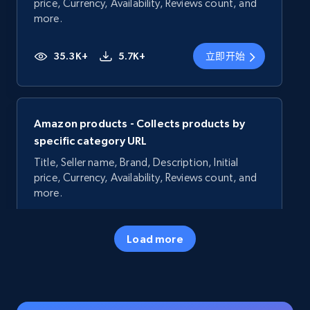
price, Currency, Availability, Reviews count, and
more.
35.3K+
5.7K+
立即开始
Amazon products - Collects products by
specific category URL
Title, Seller name, Brand, Description, Initial
price, Currency, Availability, Reviews count, and
more.
35.3K+
5.7K+
立即开始
Load more
Amazon products - Collects products by