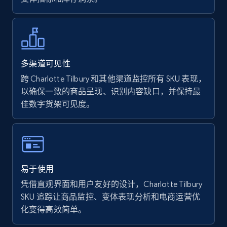
Walmart - products - Find new products by
using specific category URL
URL, Final price, Sku, Currency, Gtin,
Specifications, Image urls, Top reviews, and
多渠道可见性
more.
跨 Charlotte Tilbury 和其他渠道监控所有 SKU 表现，
以确保一致的商品呈现、识别内容缺口，并保持最
5.6K+
875+
立即开始
佳数字货架可见度。
Walmart - products - Collects products by
specific keywords
易于使用
URL, Final price, Sku, Currency, Gtin,
凭借直观界面和用户友好的设计，Charlotte Tilbury
Specifications, Image urls, Top reviews, and
SKU 追踪让商品监控、变体表现分析和电商运营优
more.
化变得高效简单。