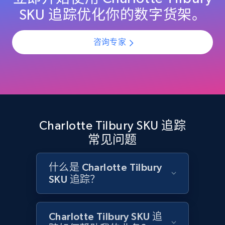
URL, Domain, Country code, Model number,
SKU 追踪优化你的数字货架。
Sku, Product id, Product name, Manufacturer,
and more.
咨询专家
2.1K+
355+
立即开始
Home Depot US - Discovery products by
specific category URL
Charlotte Tilbury SKU 追踪
URL, Domain, Country code, Model number,
常见问题
Sku, Product id, Product name, Manufacturer,
and more.
什么是 Charlotte Tilbury
SKU 追踪？
2.1K+
355+
立即开始
Charlotte Tilbury SKU 追