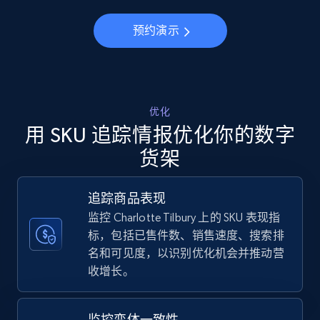
5.6K+
875+
立即开始
预约演示
Walmart - products - Discover products by
using sku numbers
URL, Final price, Sku, Currency, Gtin,
优化
Specifications, Image urls, Top reviews, and
用 SKU 追踪情报优化你的数字
more.
货架
5.6K+
875+
立即开始
追踪商品表现
监控 Charlotte Tilbury 上的 SKU 表现指
标，包括已售件数、销售速度、搜索排
TikTok Shop
名和可见度，以识别优化机会并推动营
收增长。
URL, Title, Available, Description, Currency, Initial
price, Final price, Discount percent, and more.
监控变体一致性