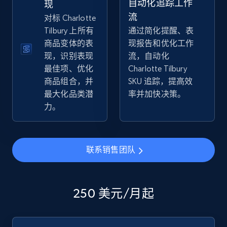
自动化追踪工作
现
流
对标 Charlotte
Tilbury 上所有
通过简化提醒、表
商品变体的表
现报告和优化工作
eBay - Collect products from shops on eBay
现，识别表现
流，自动化
URL, Product id, Title, Seller name, Seller rating,
最佳项、优化
Charlotte Tilbury
Seller reviews, Breadcrumbs, Root category, and
商品组合，并
SKU 追踪，提高效
more.
最大化品类潜
率并加快决策。
力。
2.5K+
359+
立即开始
联系销售团队
eBay - Collect records by category
URL, Product id, Title, Seller name, Seller rating,
Seller reviews, Breadcrumbs, Root category, and
250 美元/月起
more.
2.5K+
359+
立即开始