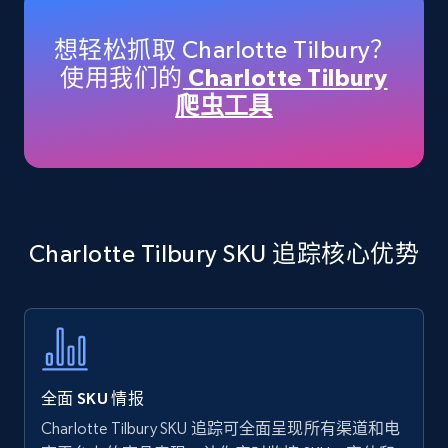
specific keywords
Title, Seller name, Brand, Description, Initial
想轻松抓取 Charlotte Tilbury？
price, Currency, Availability, Reviews count, and
使用我们的
Charlotte Tilbury
more.
爬虫工具
35.3K+
5.7K+
立即开始
Amazon products - find products by using
Charlotte Tilbury SKU 追踪核心优势
upc numbers
Title, Seller name, Brand, Description, Initial
price, Currency, Availability, Reviews count, and
more.
35.3K+
5.7K+
立即开始
全面 SKU 情报
Charlotte Tilbury SKU 追踪可全面呈现所有渠道和电