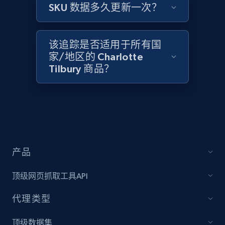
2.1K+
375+
立即开始
SKU 数据多久更新一次？
该追踪是否适用于所有国
Amazon products global dataset - Collect
家/地区的 Charlotte
Amazon products by seller URL
Tilbury 商品？
Title, Seller name, Brand, Description, Initial
price, Currency, Availability, Reviews count, and
more.
2.1K+
375+
立即开始
产品
顶级网页抓取工具API
Amazon products global dataset - Collect
products from Brands URLs
代理类型
Title, Seller name, Brand, Description, Initial
price, Currency, Availability, Reviews count, and
顶级数据集