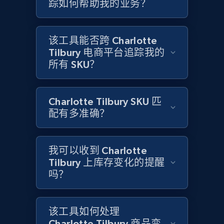
踪如何帮助我的业务？
Amazon products global dataset
Title, Seller name, Brand, Description, Initial
price, Currency, Availability, Reviews count, and
该工具能否跨 Charlotte
more.
Tilbury 电商平台追踪我的
所有 SKU？
2.1K+
375+
立即开始
Charlotte Tilbury SKU 匹
配有多准确？
Amazon products global dataset - Collects
products by specific category URL
我可以收到 Charlotte
Title, Seller name, Brand, Description, Initial
price, Currency, Availability, Reviews count, and
Tilbury 上库存变化的提醒
more.
吗？
2.1K+
375+
立即开始
该工具如何处理
Charlotte Tilbury 商品变