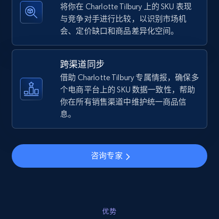
将你在 Charlotte Tilbury 上的 SKU 表现
与竞争对手进行比较，以识别市场机
会、定价缺口和商品差异化空间。
TikTok Shop - discover records by shop url
URL, Title, Available, Description, Currency, Initial
跨渠道同步
price, Final price, Discount percent, and more.
借助 Charlotte Tilbury 专属情报，确保多
个电商平台上的 SKU 数据一致性，帮助
5.4K+
668+
立即开始
你在所有销售渠道中维护统一商品信
息。
Amazon sellers info
咨询专家
Seller id, URL, Seller name, Description, Detailed
info, Stars, Feedbacks, Return policy, and more.
2.5K+
378+
立即开始
优势