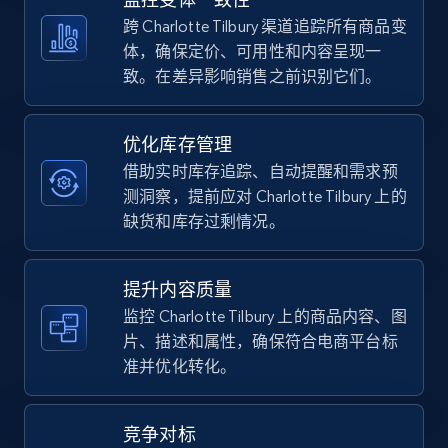
5.4K+
668+
立即开始
跨 Charlotte Tilbury 渠道追踪所有商品变
体，确保定价、可用性和内容呈现一
致。在差异影响销售之前识别它们。
TikTok Shop - category
URL, Title, Available, Description, Currency, Initial
优化库存管理
price, Final price, Discount percent, and more.
借助实时库存追踪、自动提醒和需求预
测洞察，提前应对 Charlotte Tilbury 上的
5.4K+
668+
立即开始
缺货和库存过剩情况。
提升内容质量
TikTok Shop - Collect TikTok shop products
监控 Charlotte Tilbury 上的商品内容、图
by keywords search
片、描述和属性，确保符合电商平台标
准并优化转化。
URL, Title, Available, Description, Currency, Initial
price, Final price, Discount percent, and more.
竞争对标
5.4K+
668+
立即开始