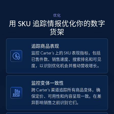
Walmart - products - Discover products by
优化
using sku numbers
用 SKU 追踪情报优化你的数字
URL, Final price, Sku, Currency, Gtin,
货架
Specifications, Image urls, Top reviews, and
more.
追踪商品表现
监控 Carter’s 上的 SKU 表现指标，包括
5.6K+
875+
立即开始
已售件数、销售速度、搜索排名和可见
度，以识别优化机会并推动营收增长。
TikTok Shop
监控变体一致性
URL, Title, Available, Description, Currency, Initial
跨 Carter’s 渠道追踪所有商品变体，确
price, Final price, Discount percent, and more.
保定价、可用性和内容呈现一致。在差
异影响销售之前识别它们。
5.4K+
667+
立即开始