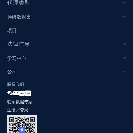
代理类型
顶级数据集
Amazon products global dataset - Collect
Amazon products by seller URL
项目
Title, Seller name, Brand, Description, Initial
price, Currency, Availability, Reviews count, and
法律信息
more.
学习中心
2.1K+
375+
立即开始
公司
联系我们
Amazon products global dataset - Collect
products from Brands URLs
联系数据专家
Title, Seller name, Brand, Description, Initial
注册／登录
price, Currency, Availability, Reviews count, and
more.