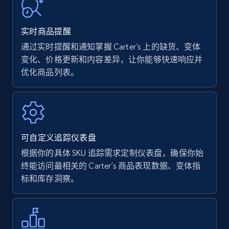
URL, Product name, Product rating, Product
rating object, Product rating max, Rating,
实时商品提醒
Author name, Asin, and more.
通过实时提醒和通知掌握 Carter’s 上的缺货、变体
变化、价格更新和内容差异，让你能够快速响应并
7.4K+
870+
立即开始
优化商品列表。
Walmart - products
URL, Final price, Sku, Currency, Gtin,
可自定义追踪仪表盘
Specifications, Image urls, Top reviews, and
more.
根据你的具体 SKU 追踪需求定制仪表盘，确保你始
终能访问最相关的 Carter’s 商品表现数据、变体指
标和库存洞察。
5.6K+
875+
立即开始