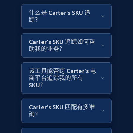
and more.
什么是 Carter’s SKU 追
踪？
2.1K+
353+
立即开始
Carter’s SKU 追踪如何帮
助我的业务？
Home Depot US - Discovery products by
specific category URL
URL, Domain, Country code, Model number,
该工具能否跨 Carter’s 电
Sku, Product id, Product name, Manufacturer,
商平台追踪我的所有
and more.
SKU？
2.1K+
353+
立即开始
Carter’s SKU 匹配有多准
确？
Amazon products global dataset