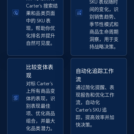
SKU 表现随时
eBay
Carter’s 搜索结
间的变化，识
果和品类页面
URL, Product id, Title, Seller name, Seller rating,
别销售趋势、
Seller reviews, Breadcrumbs, Root category, and
中的 SKU 表
季节性模式和
more.
现，帮助你优
商品生命周期
化排名并提升
洞察，用于支
自然可见度。
2.5K+
359+
立即开始
持战略决策。
比较变体表
自动化追踪工作
eBay - Gather data on products using
现
流
specified keywords
对标 Carter’s
通过简化提醒、表
URL, Product id, Title, Seller name, Seller rating,
上所有商品变
现报告和优化工作
Seller reviews, Breadcrumbs, Root category, and
体的表现，识
流，自动化
more.
别表现最佳
Carter’s SKU 追
项、优化商品
踪，提高效率并加
2.5K+
359+
立即开始
组合，并最大
快决策。
化品类潜力。