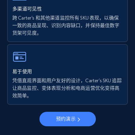
Walmart - products - Find new products by
using specific category URL
多渠道可见性
URL, Final price, Sku, Currency, Gtin,
跨 Carter’s 和其他渠道监控所有 SKU 表现，以确保
Specifications, Image urls, Top reviews, and
一致的商品呈现、识别内容缺口，并保持最佳数字
more.
货架可见度。
5.6K+
875+
立即开始
易于使用
Walmart - products - Collects products by
凭借直观界面和用户友好的设计，Carter’s SKU 追踪
specific keywords
让商品监控、变体表现分析和电商运营优化变得高
URL, Final price, Sku, Currency, Gtin,
效简单。
Specifications, Image urls, Top reviews, and
more.
预约演示
5.6K+
875+
立即开始