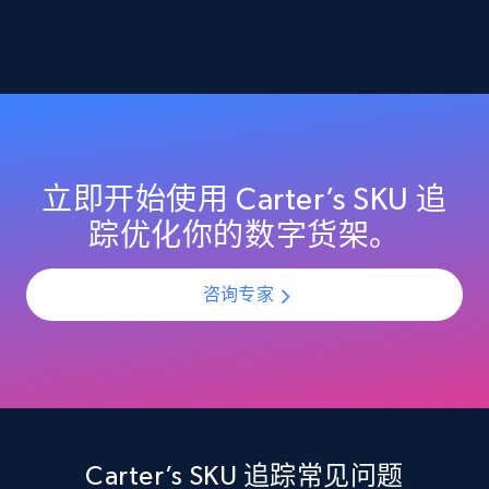
2.1K+
353+
立即开始
Home Depot US - Discover products by
specified URL
URL, Domain, Country code, Model number,
立即开始使用 Carter’s SKU 追
Sku, Product id, Product name, Manufacturer,
踪优化你的数字货架。
and more.
咨询专家
2.1K+
353+
立即开始
Home Depot US - Discover products by
specified UPC
URL, Domain, Country code, Model number,
Carter’s SKU 追踪常见问题
Sku, Product id, Product name, Manufacturer,