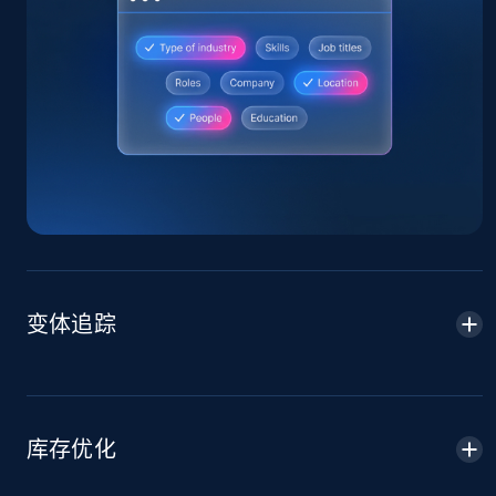
Home Depot US
URL, Domain, Country code, Model number,
Sku, Product id, Product name, Manufacturer,
and more.
2.1K+
353+
立即开始
变体追踪
Home Depot US - Gather data on products
using specified keywords
URL, Domain, Country code, Model number,
Sku, Product id, Product name, Manufacturer,
库存优化
and more.