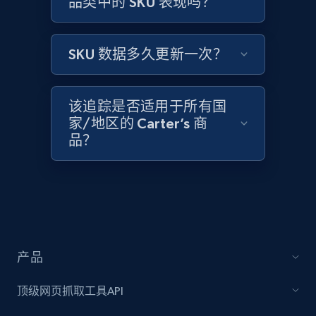
品类中的 SKU 表现吗？
Amazon products global dataset -
Collecting products by keyword search
Title, Seller name, Brand, Description, Initial
SKU 数据多久更新一次？
price, Currency, Availability, Reviews count, and
more.
该追踪是否适用于所有国
2.1K+
375+
立即开始
家/地区的 Carter’s 商
品？
Amazon products global dataset - Collects
products by best sellers category URL
Title, Seller name, Brand, Description, Initial
price, Currency, Availability, Reviews count, and
more.
产品
顶级网页抓取工具API
2.1K+
375+
立即开始