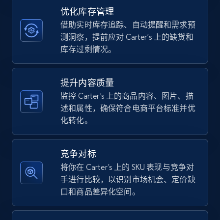
优化库存管理
借助实时库存追踪、自动提醒和需求预
TikTok Shop - category
测洞察，提前应对 Carter’s 上的缺货和
URL, Title, Available, Description, Currency, Initial
库存过剩情况。
price, Final price, Discount percent, and more.
提升内容质量
5.4K+
667+
立即开始
监控 Carter’s 上的商品内容、图片、描
述和属性，确保符合电商平台标准并优
化转化。
TikTok Shop - Collect TikTok shop products
by keywords search
竞争对标
URL, Title, Available, Description, Currency, Initial
将你在 Carter’s 上的 SKU 表现与竞争对
price, Final price, Discount percent, and more.
手进行比较，以识别市场机会、定价缺
口和商品差异化空间。
5.4K+
667+
立即开始