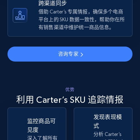
跨渠道同步
借助 Carter’s 专属情报，确保多个电商
TikTok Shop - discover records by shop url
平台上的 SKU 数据一致性，帮助你在所
URL, Title, Available, Description, Currency, Initial
有销售渠道中维护统一商品信息。
price, Final price, Discount percent, and more.
5.4K+
667+
立即开始
咨询专家
Amazon sellers info
优势
Seller id, URL, Seller name, Description, Detailed
info, Stars, Feedbacks, Return policy, and more.
利用 Carter’s SKU 追踪情报
2.5K+
378+
立即开始
发现表现模
监控商品可
式
见度
分析 Carter’s
深入了解所有