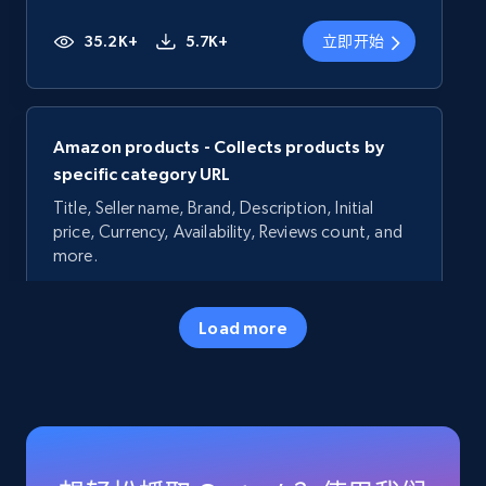
35.2K+
5.7K+
立即开始
Amazon products - Collects products by
specific category URL
Title, Seller name, Brand, Description, Initial
price, Currency, Availability, Reviews count, and
more.
35.2K+
5.7K+
立即开始
Load more
Amazon products - Collects products by
specific keywords
Title, Seller name, Brand, Description, Initial