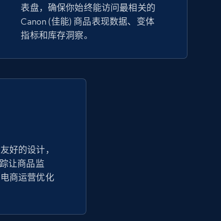
表盘，确保你始终能访问最相关的
eBay
Canon (佳能) 商品表现数据、变体
URL, Product id, Title, Seller name, Seller rating,
指标和库存洞察。
Seller reviews, Breadcrumbs, Root category, and
more.
2.5K+
358+
立即开始
Google Shopping - collects products
from web using keywords
户友好的设计，
URL, Product id, Title, Product description,
U 追踪让商品监
Rating, Reviews count, Images, Variations, and
more.
和电商运营优化
2.4K+
199+
立即开始