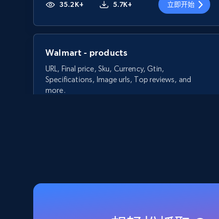
35.2K+
5.7K+
立即开始
Walmart - products
URL, Final price, Sku, Currency, Gtin,
Specifications, Image urls, Top reviews, and
more.
5.6K+
874+
立即开始
Walmart - products - Discover
products by using sku numbers