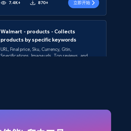
7.4K+
870+
立即开始
Walmart - products - Collects
products by specific keywords
URL, Final price, Sku, Currency, Gtin,
Specifications, Image urls, Top reviews, and
more.
5.6K+
874+
立即开始
TikTok Shop - category
URL, Title, Available, Description, Currency, Initial