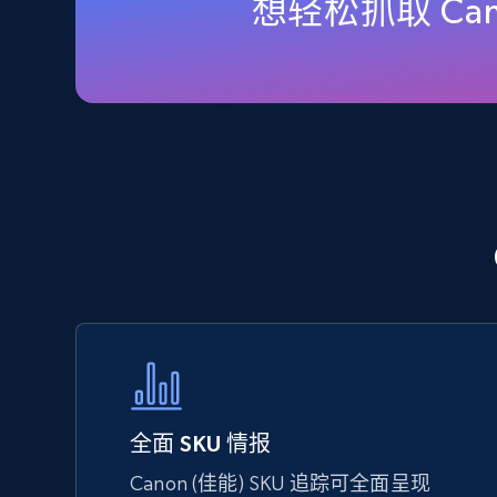
想轻松抓取 Ca
URL, Final price, Sku, Currency, Gtin,
Specifications, Image urls, Top reviews, and
more.
5.6K+
874+
立即开始
TikTok Shop - Collect TikTok shop
products by keywords search
URL, Title, Available, Description, Currency, Initial
price, Final price, Discount percent, and more.
5.4K+
667+
立即开始
全面 SKU 情报
Canon (佳能) SKU 追踪可全面呈现
eBay