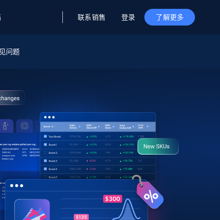
联系销售
登录
档
了解更多
据与洞察
据及洞察
源
见问题
公司
初创企业计划
零售情报
零售
新
起价
$2000/月
解锁实时电商洞察与AI驱动的业务推荐
洞察
联盟推荐
演示智能体
企业级数据服务
托管式数据
起价
为企业级数据收集量身定制
$1500/月
采集
信任中心
集成
Deep Lookup
测试版
Bright SDK
在海量级网页数据上运行复杂
查询