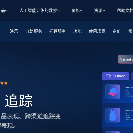
产品
人工智能训练的数据
价格
资源
帮助文
演示
自助服务
智能体 WEB 执行
数据源
数据源
托管服务
功能
使用场景
定价
数
数
资
常
学习中心
搜索及提取
抓取APIs
抓取APIs
起价
$1
$0.75/1k 记录条
请求
容
让 AI 应用具备搜索与爬取整个网络的能力
从 600+ 个网站获取实时数据
免费套餐
博客
领英
电商
社交媒体
ChatGPT
智能体浏览器
爬虫工作室定价
起价
爬虫工作室
练人形机
让智能体浏览网站并自动执行任务
$1/1k请求
案例研究
免费套餐
将任何网站转化为数据管道
亮数据 MCP
免费
起价
数据集
数据集
网络研讨会
站式工具包，全面解锁网页
请求
$250/100K 记录条
集
来自 600+ 个域名的预收集数据
起价
U 追踪
领英
电商
社交媒体
房地产
代理位置
缓存速递
$0.2/1k HTML
缓存速递
实时网页数据，采集即交付
产品技术视频
监控商品表现、跨渠道追踪变
架表现。