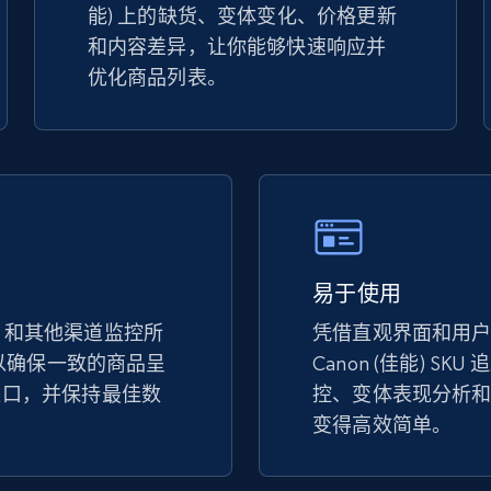
能) 上的缺货、变体变化、价格更新
specified keywords
和内容差异，让你能够快速响应并
URL, Product id, Title, Seller name, Seller rating,
优化商品列表。
Seller reviews, Breadcrumbs, Root category, and
more.
2.5K+
358+
立即开始
Google Shopping
易于使用
URL, Product id, Title, Product description,
佳能) 和其他渠道监控所
凭借直观界面和用
Rating, Reviews count, Images, Variations, and
more.
，以确保一致的商品呈
Canon (佳能) SK
缺口，并保持最佳数
控、变体表现分析
。
变得高效简单。
2.4K+
199+
立即开始