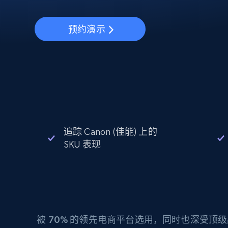
动态代理
起价
$5
$2.5/G
免费套餐
动态代理
5折
超40000万 万高速真人住宅代理
预约演示
起价
ISP 代理
$1.3/IP
数据中心代理
用于数据获取的高速代理
追踪 Canon (佳能) 上的
SKU 表现
被
70%
的领先电商平台选用，同时也深受顶级