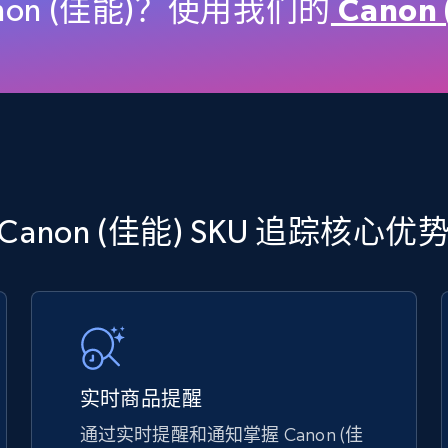
price, Final price, Discount percent, and more.
non (佳能)？使用我们的
Canon
5.4K+
667+
立即开始
TikTok Shop - discover records by shop
Canon (佳能) SKU 追踪核心优
url
URL, Title, Available, Description, Currency, Initial
price, Final price, Discount percent, and more.
5.4K+
667+
立即开始
实时商品提醒
通过实时提醒和通知掌握 Canon (佳
eBay - Gather data on products using