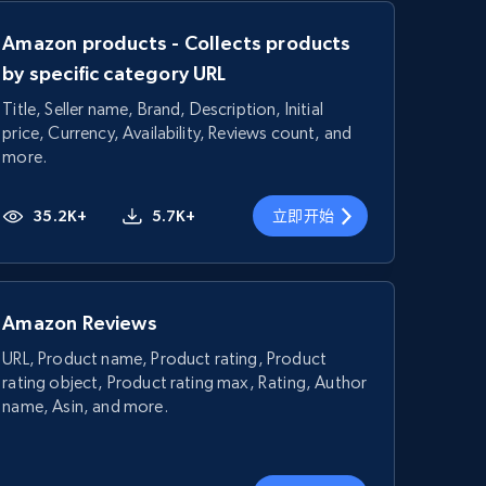
Amazon products - Collects products
by specific category URL
Title, Seller name, Brand, Description, Initial
price, Currency, Availability, Reviews count, and
more.
35.2K+
5.7K+
立即开始
Amazon Reviews
URL, Product name, Product rating, Product
rating object, Product rating max, Rating, Author
name, Asin, and more.