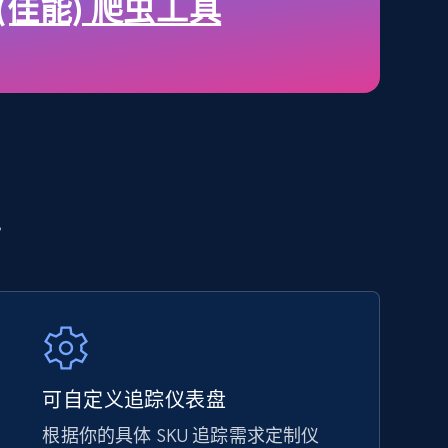
price, Final price, Discount percent, and more.
 (佳能) 爬虫工具
5.4K+
667+
立即开始
Amazon sellers info
势
Seller id, URL, Seller name, Description, Detailed
info, Stars, Feedbacks, Return policy, and more.
2.5K+
378+
立即开始
可自定义追踪仪表盘
根据你的具体 SKU 追踪需求定制仪
eBay - Collect products from shops on