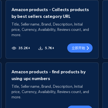
Amazon products - Collects products
by best sellers category URL
Title, Seller name, Brand, Description, Initial
price, Currency, Availability, Reviews count, and
more.
35.2K+
5.7K+
立即开始
Amazon products - find products by
using upc numbers
Title, Seller name, Brand, Description, Initial
price, Currency, Availability, Reviews count, and
more.