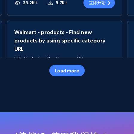
35.2K+
5.7K+
立即开始
Walmart - products - Find new
products by using specific category
URL
URL, Final price, Sku, Currency, Gtin,
Specifications, Image urls, Top reviews, and
Load more
more.
5.6K+
874+
立即开始
TikTok Shop
URL, Title, Available, Description, Currency, Initial